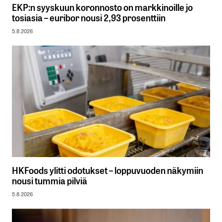
EKP:n syyskuun koronnosto on markkinoille jo
tosiasia – euribor nousi 2,93 prosenttiin
5.8.2026
HKFoods ylitti odotukset – loppuvuoden näkymiin
nousi tummia pilviä
5.8.2026