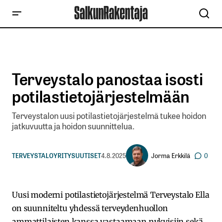
Terveystalo panostaa isosti
potilastietojärjestelmään
Terveystalon uusi potilastietojärjestelmä tukee hoidon
jatkuvuutta ja hoidon suunnittelua.
Jorma Erkkilä
TERVEYSTALO
YRITYSUUTISET
4.8.2025
0
Uusi moderni potilastietojärjestelmä Terveystalo Ella
on suunniteltu yhdessä terveydenhuollon
ammattilaisten kanssa vastaamaan nykyisiin sekä