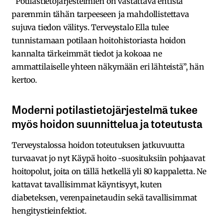
”Potilastietojärjestelmien on vastattava entistä
paremmin tähän tarpeeseen ja mahdollistettava
sujuva tiedon välitys. Terveystalo Ella tulee
tunnistamaan potilaan hoitohistoriasta hoidon
kannalta tärkeimmät tiedot ja kokoaa ne
ammattilaiselle yhteen näkymään eri lähteistä”, hän
kertoo.
Moderni potilastietojärjestelmä tukee
myös hoidon suunnittelua ja toteutusta
Terveystalossa hoidon toteutuksen jatkuvuutta
turvaavat jo nyt Käypä hoito -suosituksiin pohjaavat
hoitopolut, joita on tällä hetkellä yli 80 kappaletta. Ne
kattavat tavallisimmat käyntisyyt, kuten
diabeteksen, verenpainetaudin sekä tavallisimmat
hengitystieinfektiot.