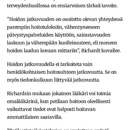
terveydenhuollossa on ensiarvoisen tärkeä tavoite.
”Hoidon jatkuvuuden on osoitettu olevan yhteydessä
parempiin hoitotuloksiin, vähentyneeseen
päivystyspalveluiden käyttöön, sairastavuuden
laskuun ja vähempään kuolleisuuteen, eli moneen
hoidon laadun kovaan mittariin”, Richardt kuvailee.
Hoidon jatkuvuudella ei tarkoiteta vain
henkilökohtaisen hoitosuhteen jatkuvuutta. Se on
myös tiedonkulkuun liittyvää jatkuvuutta.
Richardsin mukaan jokainen lääkäri voi toimia
omalääkärinä, kun potilaan hoitoon oleellisesti
vaikuttavat tiedot ovat helposti hoitavan
ammattilaisen saatavilla.