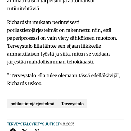
ammattilaisen tarpeisiin ja automatisoi
rutiinitehtäviä.
Richardsin mukaan perinteisesti
potilastietojärjestelmät on rakennettu niin, että
paperiprosessi on vain viety sähköiseen muotoon.
Terveystalo Ella lähtee sen sijaan liikkeelle
ammattilaisen työstä ja siitä, miten se voidaan
järjestää mahdollisimman tehokkaasti.
” Terveystalo Ella tulee olemaan tässä edelläkävijä”,
Richards uskoo.
potilastietojärjestelmä
Terveystalo
TERVEYSTALO
YRITYSUUTISET
4.8.2025