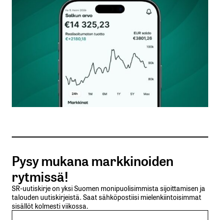
Kommentti
*
Nimesi tai nimimerkkisi
*
Sähköpostiosoitteesi
*
Tilaa SalkunRakentajan uutiskirje
Pysy mukana markkinoiden
Lähetä kommentti
rytmissä!
SR-uutiskirje on yksi Suomen monipuolisimmista sijoittamisen ja
talouden uutiskirjeistä. Saat sähköpostiisi mielenkiintoisimmat
sisällöt kolmesti viikossa.