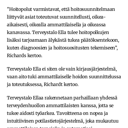
”Hoitopolut varmistavat, että hoitosuunnitelmaan
liittyvät asiat toteutuvat suunnitellusti, oikea-
aikaisesti, oikealla ammattilaisella ja oikeassa
kanavassa. Terveystalo Ella tulee hoitopolkujen
lisäksi tarjoamaan älykästä tukea päätöksentekoon,
kuten diagnoosien ja hoitosuositusten tekemiseen”,
Richards kertoo.
Terveystalo Ella ei siten ole vain kirjausjärjestelmä,
vaan aito tuki ammattilaiselle hoidon suunnittelussa
ja toteutuksessa, Richardt kertoo.
Terveystalo Ellaa rakennetaan parhaillaan yhdessä
terveydenhuollon ammattilaisten kanssa, jotta se
tukee aidosti työarkea. Tavoitteena on nopea ja
intuitiivinen potilastietojärjestelmä, joka mukautuu