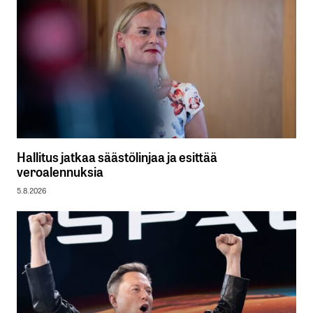
Hallitus jatkaa säästölinjaa ja esittää
veroalennuksia
5.8.2026