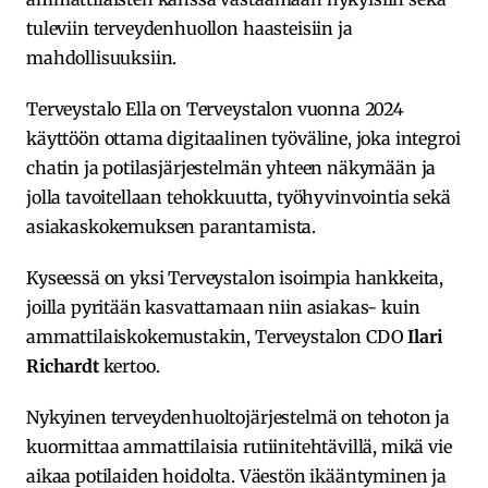
tuleviin terveydenhuollon haasteisiin ja
mahdollisuuksiin.
Terveystalo Ella on Terveystalon vuonna 2024
käyttöön ottama digitaalinen työväline, joka integroi
chatin ja potilasjärjestelmän yhteen näkymään ja
jolla tavoitellaan tehokkuutta, työhyvinvointia sekä
asiakaskokemuksen parantamista.
Kyseessä on yksi Terveystalon isoimpia hankkeita,
joilla pyritään kasvattamaan niin asiakas- kuin
ammattilaiskokemustakin, Terveystalon CDO
Ilari
Richardt
kertoo.
Nykyinen terveydenhuoltojärjestelmä on tehoton ja
kuormittaa ammattilaisia rutiinitehtävillä, mikä vie
aikaa potilaiden hoidolta. Väestön ikääntyminen ja