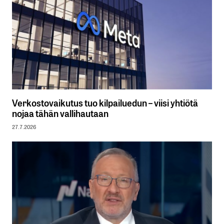
Verkostovaikutus tuo kilpailuedun – viisi yhtiötä
nojaa tähän vallihautaan
27.7.2026