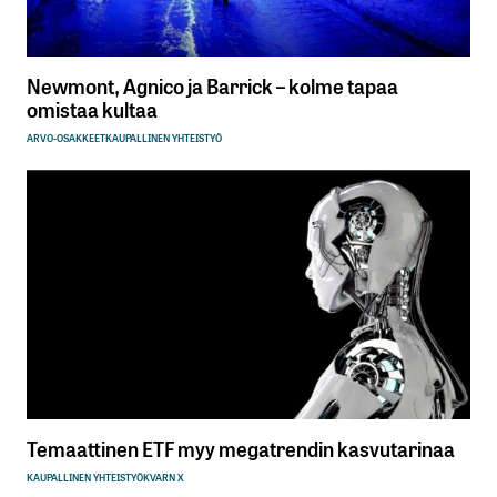
Newmont, Agnico ja Barrick – kolme tapaa
omistaa kultaa
ARVO-OSAKKEET
KAUPALLINEN YHTEISTYÖ
Temaattinen ETF myy megatrendin kasvutarinaa
KAUPALLINEN YHTEISTYÖ
KVARN X