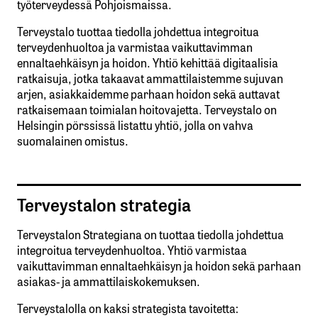
työterveydessä Pohjoismaissa.
Terveystalo tuottaa tiedolla johdettua integroitua
terveydenhuoltoa ja varmistaa vaikuttavimman
ennaltaehkäisyn ja hoidon. Yhtiö kehittää digitaalisia
ratkaisuja, jotka takaavat ammattilaistemme sujuvan
arjen, asiakkaidemme parhaan hoidon sekä auttavat
ratkaisemaan toimialan hoitovajetta. Terveystalo on
Helsingin pörssissä listattu yhtiö, jolla on vahva
suomalainen omistus.
Terveystalon strategia
Terveystalon Strategiana on tuottaa tiedolla johdettua
integroitua terveydenhuoltoa. Yhtiö varmistaa
vaikuttavimman ennaltaehkäisyn ja hoidon sekä parhaan
asiakas- ja ammattilaiskokemuksen.
Terveystalolla on kaksi strategista tavoitetta: