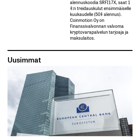
alennuskoodia​ ​SRFI17X,​ ​saat​ ​1
%:n treidauskulut​ ​ensimmäiselle​ ​
kuukaudelle​ ​(50%​ ​alennus).
Coinmotion Oy on
Finanssivalvonnan valvoma
kryptovarapalvelun tarjoaja ja
maksulaitos.
Uusimmat