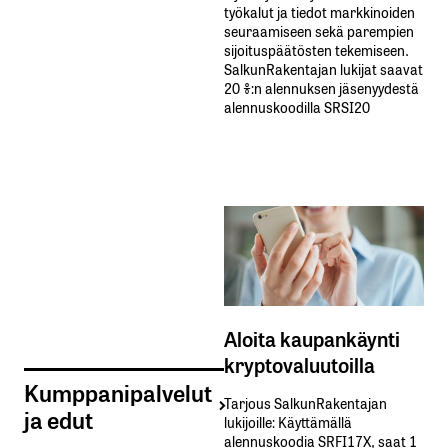
työkalut ja tiedot markkinoiden
seuraamiseen sekä parempien
sijoituspäätösten tekemiseen.
SalkunRakentajan lukijat saavat
20 %:n alennuksen jäsenyydestä
alennuskoodilla SRSI20
Aloita kaupankäynti
kryptovaluutoilla
Kumppanipalvelut
Tarjous SalkunRakentajan
ja edut
lukijoille: Käyttämällä​ ​
alennuskoodia​ ​SRFI17X,​ ​saat​ ​1