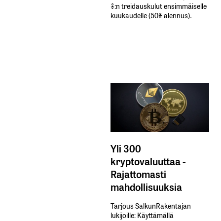
%:n treidauskulut​ ​ensimmäiselle​ ​
kuukaudelle​ ​(50%​ ​alennus).
Yli 300
kryptovaluuttaa -
Rajattomasti
mahdollisuuksia
Tarjous SalkunRakentajan
lukijoille: Käyttämällä​ ​