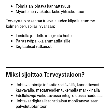
Toimialan johtava kannattavuus
Myönteinen vaikutus koko yhteiskuntaan
Terveystalo rakentaa tulevaisuuden kilpailuetumme
kolmen peruspilarin varaan:
Tiedolla johdettu integroitu hoito
Paras työpaikka ammattilaisille
Digitaaliset ratkaisut
Miksi sijoittaa Terveystaloon?
Johtava toimija inflaatiokestävällä, kannattavasti
kasvavalla, megatrendien tukemalla markkinalla
Edelläkävijä vaikuttavassa integroidussa hoidossa
Johtavat digitaaliset ratkaisut monikanavaiseen
palvelutuotantoon