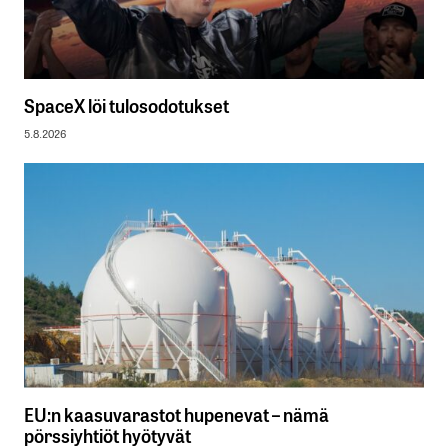
SpaceX löi tulosodotukset
5.8.2026
EU:n kaasuvarastot hupenevat – nämä
pörssiyhtiöt hyötyvät