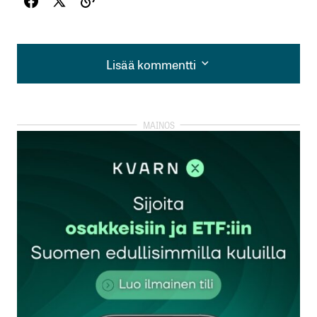
Lisää kommentti
Lisää kommentti
kirjautua
sisään
rekisteröityä
Sähköpostiosoitettasi ei julkaista.
Pakolliset
kentät on merkitty
*