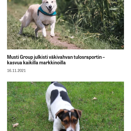
Musti Group julkisti väkivahvan tulosraportin –
kasvua kaikilla markkinoilla
16.11.2021