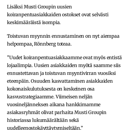
Lisäksi Musti Groupin uusien
koiranpentuasiakkaiden ostokset ovat selvästi
keskimääräistä isompia.
Toistuvan myynnin ennustaminen on nyt aiempaa
helpompaa, Rönnberg toteaa.
”Uudet koiranpentuasiakkaamme ovat myös entistä
lojaalimpia. Uusien asiakkaiden myötä saamme siis
ennustettavan ja toistuvan myyntivirran vuosiksi
eteenpäin. Osuuden kasvattaminen asiakkaiden
kokonaiskulutuksesta on keskeinen osa
kasvustrategiaamme. Viimeisen neljän
vuosineljänneksen aikana hankkimamme
asiakasryhmät olivat parhaita Musti Groupin
historiassa lukumäärältään sekä
uudelleenostokäyttäytymiseltään.”