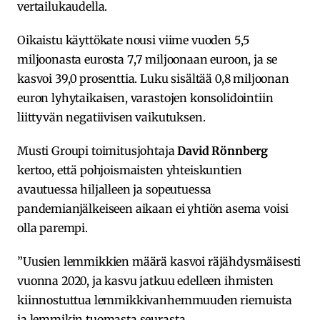
vertailukaudella.
Oikaistu käyttökate nousi viime vuoden 5,5
miljoonasta eurosta 7,7 miljoonaan euroon, ja se
kasvoi 39,0 prosenttia. Luku sisältää 0,8 miljoonan
euron lyhytaikaisen, varastojen konsolidointiin
liittyvän negatiivisen vaikutuksen.
Musti Groupi toimitusjohtaja
David Rönnberg
kertoo, että pohjoismaisten yhteiskuntien
avautuessa hiljalleen ja sopeutuessa
pandemianjälkeiseen aikaan ei yhtiön asema voisi
olla parempi.
”Uusien lemmikkien määrä kasvoi räjähdysmäisesti
vuonna 2020, ja kasvu jatkuu edelleen ihmisten
kiinnostuttua lemmikkivanhemmuuden riemuista
ja lemmikin tuomasta seurasta.