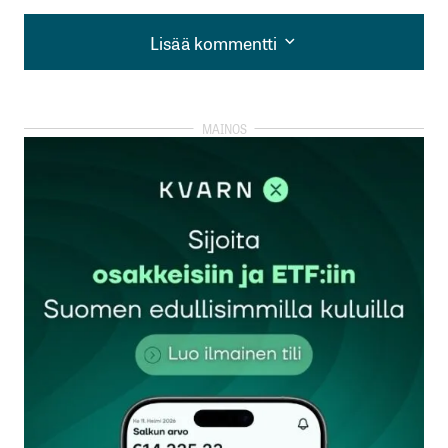
Lisää kommentti
Lisää kommentti
kirjautua
sisään
rekisteröityä
Sähköpostiosoitettasi ei julkaista.
Pakolliset
kentät on merkitty
*
Kommentti
*