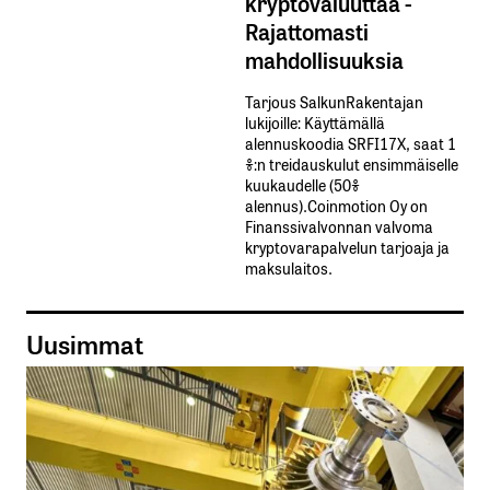
kryptovaluuttaa -
Rajattomasti
mahdollisuuksia
Tarjous SalkunRakentajan
lukijoille: Käyttämällä​ ​
alennuskoodia​ ​SRFI17X,​ ​saat​ ​1
%:n treidauskulut​ ​ensimmäiselle​ ​
kuukaudelle​ ​(50%​ ​
alennus).Coinmotion Oy on
Finanssivalvonnan valvoma
kryptovarapalvelun tarjoaja ja
maksulaitos.
Uusimmat