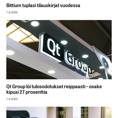
Bittium tuplasi tilauskirjat vuodessa
7.8.2026
Qt Group löi tulosodotukset reippaasti – osake
kipusi 27 prosenttia
7.8.2026