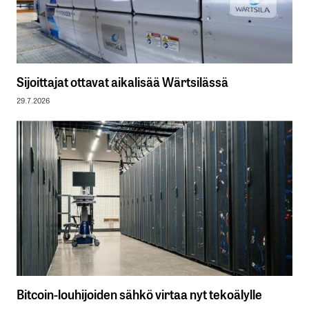
Sijoittajat ottavat aikalisää Wärtsilässä
29.7.2026
Bitcoin-louhijoiden sähkö virtaa nyt tekoälylle