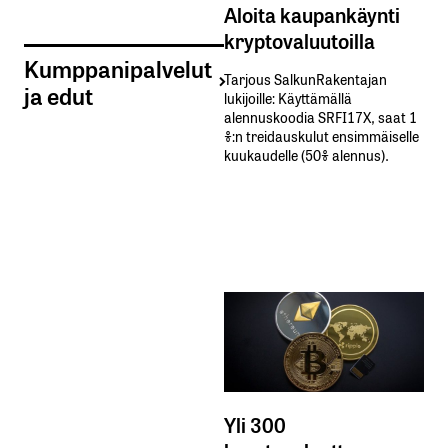
Aloita kaupankäynti
kryptovaluutoilla
Kumppanipalvelut
Tarjous SalkunRakentajan
ja edut
lukijoille: Käyttämällä​ ​
alennuskoodia​ ​SRFI17X,​ ​saat​ ​1
%:n treidauskulut​ ​ensimmäiselle​ ​
kuukaudelle​ ​(50%​ ​alennus).
Yli 300