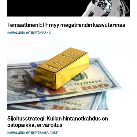
Temaattinen ETF myy megatrendin kasvutarinaa
KAUPALLINEN YHTEISTYÖ
KVARN X
Sijoitusstrategi: Kullan hintanotkahdus on
ostopaikka, ei varoitus
KAUPALLINEN YHTEISTYÖ
RAAKA-AINEET