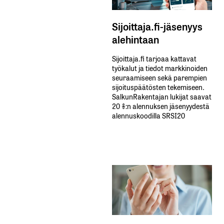
Sijoittaja.fi-jäsenyys
alehintaan
Sijoittaja.fi tarjoaa kattavat
työkalut ja tiedot markkinoiden
seuraamiseen sekä parempien
sijoituspäätösten tekemiseen.
SalkunRakentajan lukijat saavat
20 %:n alennuksen jäsenyydestä
alennuskoodilla SRSI20