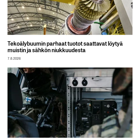
Tekoälybuumin parhaat tuotot saattavat löytyä
muistin ja sähkön niukkuudesta
7.8.2026