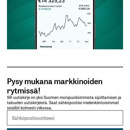
Nimesi tai nimimerkkisi
*
Sähköpostiosoitteesi
*
Tilaa SalkunRakentajan uutiskirje
Pysy mukana markkinoiden
Lähetä kommentti
rytmissä!
SR-uutiskirje on yksi Suomen monipuolisimmista sijoittamisen ja
talouden uutiskirjeistä. Saat sähköpostiisi mielenkiintoisimmat
sisällöt kolmesti viikossa.