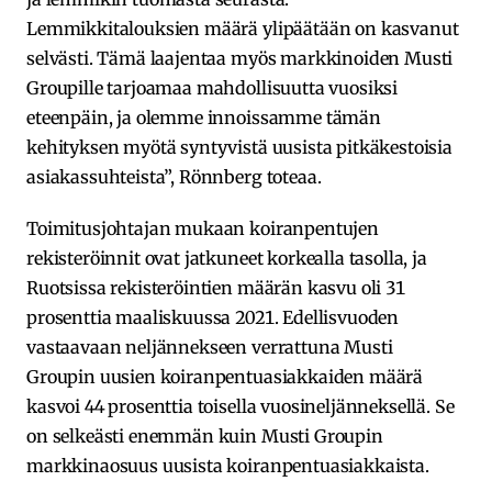
Lemmikkitalouksien määrä ylipäätään on kasvanut
selvästi. Tämä laajentaa myös markkinoiden Musti
Groupille tarjoamaa mahdollisuutta vuosiksi
eteenpäin, ja olemme innoissamme tämän
kehityksen myötä syntyvistä uusista pitkäkestoisia
asiakassuhteista”, Rönnberg toteaa.
Toimitusjohtajan mukaan koiranpentujen
rekisteröinnit ovat jatkuneet korkealla tasolla, ja
Ruotsissa rekisteröintien määrän kasvu oli 31
prosenttia maaliskuussa 2021. Edellisvuoden
vastaavaan neljännekseen verrattuna Musti
Groupin uusien koiranpentuasiakkaiden määrä
kasvoi 44 prosenttia toisella vuosineljänneksellä. Se
on selkeästi enemmän kuin Musti Groupin
markkinaosuus uusista koiranpentuasiakkaista.