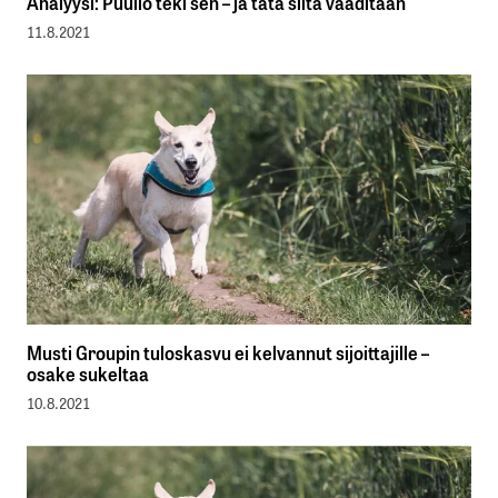
Analyysi: Puuilo teki sen – ja tätä siltä vaaditaan
11.8.2021
Musti Groupin tuloskasvu ei kelvannut sijoittajille –
osake sukeltaa
10.8.2021