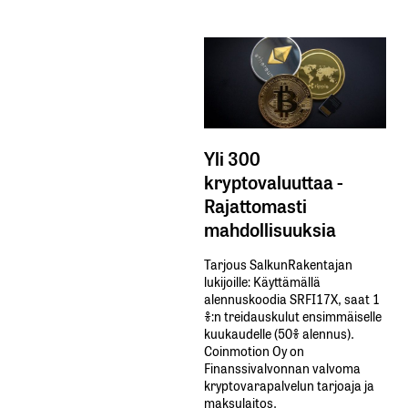
Yli 300
kryptovaluuttaa -
Rajattomasti
mahdollisuuksia
Tarjous SalkunRakentajan
lukijoille: Käyttämällä​ ​
alennuskoodia​ ​SRFI17X,​ ​saat​ ​1
%:n treidauskulut​ ​ensimmäiselle​ ​
kuukaudelle​ ​(50%​ ​alennus).
Coinmotion Oy on
Finanssivalvonnan valvoma
kryptovarapalvelun tarjoaja ja
maksulaitos.