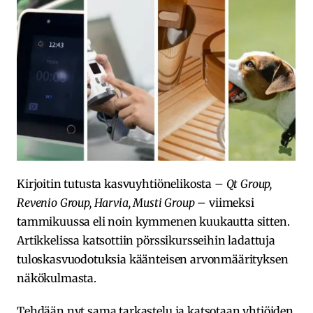
Kirjoitin tutusta kasvuyhtiönelikosta –
Qt Group,
Revenio Group, Harvia, Musti Group
– viimeksi
tammikuussa eli noin kymmenen kuukautta sitten.
Artikkelissa katsottiin pörssikursseihin ladattuja
tuloskasvuodotuksia käänteisen arvonmäärityksen
näkökulmasta.
Tehdään nyt sama tarkastelu ja katsotaan yhtiöiden