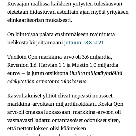
Kuvaajan mallissa kaikkien yritysten tuloskasvun
oletetaan hidastuvan asteittain ajan myötä yrityksen
elinkaariteorian mukaisesti.
On kiintoisaa palata ensimmäiseen mainitusta
nelikosta kirjoittamaani
juttuun 18.8.2021
.
Tuolloin Qt:n markkina-arvo oli 3,6 miljardia,
Revenion 1,6, Harvian 1,1 ja Mustin 1,0 miljardia
euroa – ja jutun otsikkona
Uusilta miljardiyhtiöiltä
edellytetään armotonta tuloskasvua
.
Kasvuhakuiset yhtiöt olivat nopeasti nousseet
markkina-arvoltaan miljardiluokkaan. Koska Qt:n
arvo oli omassa luokassaan, markkina-arvoon oli
vastaavasti ladattu omantasoiset odotukset siten,
että nettotuloksen olisi käänteisen