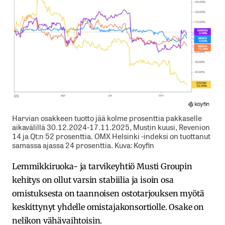
Harvian osakkeen tuotto jää kolme prosenttia pakkaselle
aikavälillä 30.12.2024-17.11.2025, Mustin kuusi, Revenion
14 ja Qt:n 52 prosenttia. OMX Helsinki -indeksi on tuottanut
samassa ajassa 24 prosenttia. Kuva: Koyfin
Lemmikkiruoka- ja tarvikeyhtiö Musti Groupin
kehitys on ollut varsin stabiilia ja isoin osa
omistuksesta on taannoisen ostotarjouksen myötä
keskittynyt yhdelle omistajakonsortiolle. Osake on
nelikon vähävaihtoisin.