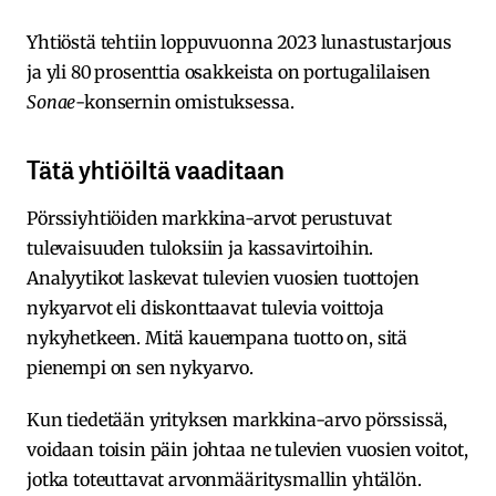
Yhtiöstä tehtiin loppuvuonna 2023 lunastustarjous
ja yli 80 prosenttia osakkeista on portugalilaisen
Sonae
-konsernin omistuksessa.
Tätä yhtiöiltä vaaditaan
Pörssiyhtiöiden markkina-arvot perustuvat
tulevaisuuden tuloksiin ja kassavirtoihin.
Analyytikot laskevat tulevien vuosien tuottojen
nykyarvot eli diskonttaavat tulevia voittoja
nykyhetkeen. Mitä kauempana tuotto on, sitä
pienempi on sen nykyarvo.
Kun tiedetään yrityksen markkina-arvo pörssissä,
voidaan toisin päin johtaa ne tulevien vuosien voitot,
jotka toteuttavat arvonmääritysmallin yhtälön.