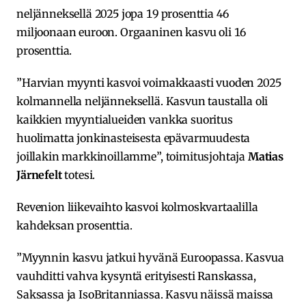
neljänneksellä 2025 jopa 19 prosenttia 46
miljoonaan euroon. Orgaaninen kasvu oli 16
prosenttia.
”Harvian myynti kasvoi voimakkaasti vuoden 2025
kolmannella neljänneksellä. Kasvun taustalla oli
kaikkien myyntialueiden vankka suoritus
huolimatta jonkinasteisesta epävarmuudesta
joillakin markkinoillamme”, toimitusjohtaja
Matias
Järnefelt
totesi.
Revenion liikevaihto kasvoi kolmoskvartaalilla
kahdeksan prosenttia.
”Myynnin kasvu jatkui hyvänä Euroopassa. Kasvua
vauhditti vahva kysyntä erityisesti Ranskassa,
Saksassa ja IsoBritanniassa. Kasvu näissä maissa