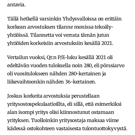
antavia.
Tällä hetkellä varsinkin Yhdysvalloissa on erittäin
korkean arvostuksen tilanne monissa tekoäly-
yhtiöissä. Tilannetta voi verrata tämän jutun
yhtiöiden korkeisiin arvostuksiin kesällä 2021.
Vertailun vuoksi, Qt:n P/E-luku kesällä 2021 oli
edeltävän vuoden tuloksella noin 280, eli pörssiarvo
oli vuositulokseen nähden 280-kertainen ja
liikevaihtoonkin nähden 36-kertainen.
Joskus korkeita arvostuksia perustellaan
yritysostospekulaatioillta, eli sillä, että esimerkiksi
alan isompi yritys olisi kiinnostunut ostamaan
yrityksen. Tuolloinkin yritysostaja maksaa viime
kädessä ostokohteen vastaisesta tulontuottokyvystä.