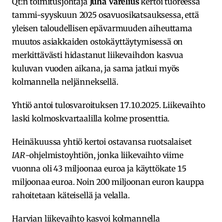
Qt:n toimitusjohtaja
Juha Varelius
kertoi tuoreessa
tammi-syyskuun 2025 osavuosikatsauksessa, että
yleisen taloudellisen epävarmuuden aiheuttama
muutos asiakkaiden ostokäyttäytymisessä on
merkittävästi hidastanut liikevaihdon kasvua
kuluvan vuoden aikana, ja sama jatkui myös
kolmannella neljänneksellä.
Yhtiö antoi tulosvaroituksen 17.10.2025. Liikevaihto
laski kolmoskvartaalilla kolme prosenttia.
Heinäkuussa yhtiö kertoi ostavansa ruotsalaiset
IAR
-ohjelmistoyhtiön, jonka liikevaihto viime
vuonna oli 43 miljoonaa euroa ja käyttökate 15
miljoonaa euroa. Noin 200 miljoonan euron kauppa
rahoitetaan käteisellä ja velalla.
Harvian liikevaihto kasvoi kolmannella