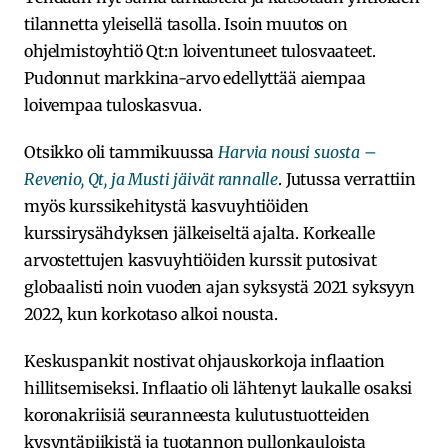
tilannetta yleisellä tasolla. Isoin muutos on
ohjelmistoyhtiö Qt:n loiventuneet tulosvaateet.
Pudonnut markkina-arvo edellyttää aiempaa
loivempaa tuloskasvua.
Otsikko oli tammikuussa
Harvia nousi suosta –
Revenio, Qt, ja Musti jäivät rannalle
. Jutussa verrattiin
myös kurssikehitystä kasvuyhtiöiden
kurssirysähdyksen jälkeiseltä ajalta. Korkealle
arvostettujen kasvuyhtiöiden kurssit putosivat
globaalisti noin vuoden ajan syksystä 2021 syksyyn
2022, kun korkotaso alkoi nousta.
Keskuspankit nostivat ohjauskorkoja inflaation
hillitsemiseksi. Inflaatio oli lähtenyt laukalle osaksi
koronakriisiä seuranneesta kulutustuotteiden
kysyntäpiikistä ja tuotannon pullonkauloista