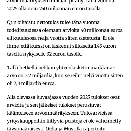
arvonmäärityksen mukaan pitänyt tänä vuonna
2025 olla noin 250 miljoonan euron tasolla.
Qt:n oikaistu nettotulos tulee tänä vuonna
todellisuudessa olemaan arviolta 40 miljoonaa euroa
eli kuudesosa neljä vuotta sitten oletetusta. Ei ole
ihme, että kurssi on laskenut silloiselta 145 euron
tasolta nykyiselle 32 euron tasolle.
Tällä hetkellä nelikon yhteenlaskettu markkina-
arvo on 2,7 miljardia, kun se reilut neljä vuotta sitten
oli 7,3 miljardia euroa.
Alla olevassa kuvaajassa vuoden 2025 tulokset ovat
arvioita ja sen jälkeiset tulokset perustuvat
käänteiseen arvonmääritykseen. Tulosarvioissa
yrityskauppoihin liittyviä poistoja ei ole vähennetty
täysimääräisesti. Qt:lla ja Mustilla raportoitu