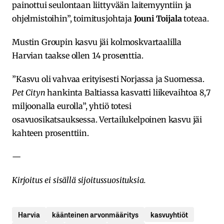
painottui seulontaan liittyvään laitemyyntiin ja
ohjelmistoihin”, toimitusjohtaja
Jouni Toijala
toteaa.
Mustin Groupin kasvu jäi kolmoskvartaalilla
Harvian taakse ollen 14 prosenttia.
”Kasvu oli vahvaa erityisesti Norjassa ja Suomessa.
Pet Cityn
hankinta Baltiassa kasvatti liikevaihtoa 8,7
miljoonalla eurolla”, yhtiö totesi
osavuosikatsauksessa. Vertailukelpoinen kasvu jäi
kahteen prosenttiin.
—
Kirjoitus ei sisällä sijoitussuosituksia.
Harvia
käänteinen arvonmääritys
kasvuyhtiöt