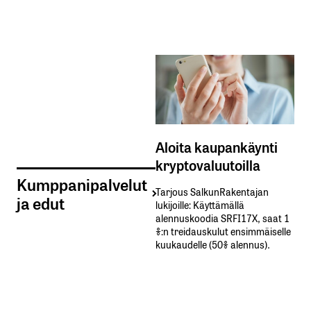
Aloita kaupankäynti
kryptovaluutoilla
Kumppanipalvelut
Tarjous SalkunRakentajan
ja edut
lukijoille: Käyttämällä​ ​
alennuskoodia​ ​SRFI17X,​ ​saat​ ​1
%:n treidauskulut​ ​ensimmäiselle​ ​
kuukaudelle​ ​(50%​ ​alennus).