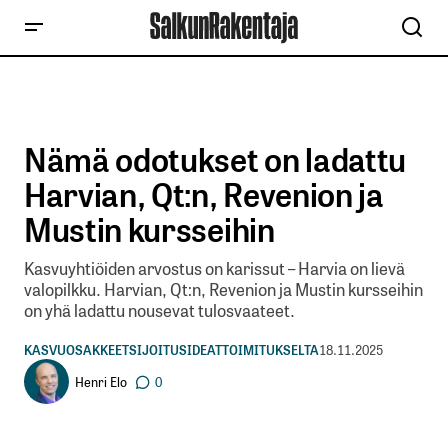
Nämä odotukset on ladattu
Harvian, Qt:n, Revenion ja
Mustin kursseihin
Kasvuyhtiöiden arvostus on karissut – Harvia on lievä
valopilkku. Harvian, Qt:n, Revenion ja Mustin kursseihin
on yhä ladattu nousevat tulosvaateet.
KASVUOSAKKEET
SIJOITUSIDEAT
TOIMITUKSELTA
18.11.2025
Henri Elo
0