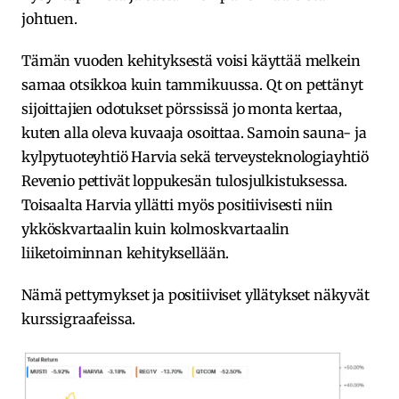
johtuen.
Tämän vuoden kehityksestä voisi käyttää melkein
samaa otsikkoa kuin tammikuussa. Qt on pettänyt
sijoittajien odotukset pörssissä jo monta kertaa,
kuten alla oleva kuvaaja osoittaa. Samoin sauna- ja
kylpytuoteyhtiö Harvia sekä terveysteknologiayhtiö
Revenio pettivät loppukesän tulosjulkistuksessa.
Toisaalta Harvia yllätti myös positiivisesti niin
ykköskvartaalin kuin kolmoskvartaalin
liiketoiminnan kehityksellään.
Nämä pettymykset ja positiiviset yllätykset näkyvät
kurssigraafeissa.