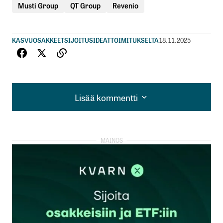
Musti Group
QT Group
Revenio
KASVUOSAKKEET
SIJOITUSIDEAT
TOIMITUKSELTA
18.11.2025
Lisää kommentti
Lisää kommentti
kirjautua
sisään
rekisteröityä