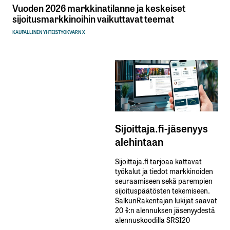
Vuoden 2026 markkinatilanne ja keskeiset
sijoitusmarkkinoihin vaikuttavat teemat
KAUPALLINEN YHTEISTYÖ
KVARN X
Sijoittaja.fi-jäsenyys
alehintaan
Sijoittaja.fi tarjoaa kattavat
työkalut ja tiedot markkinoiden
seuraamiseen sekä parempien
sijoituspäätösten tekemiseen.
SalkunRakentajan lukijat saavat
20 %:n alennuksen jäsenyydestä
alennuskoodilla SRSI20