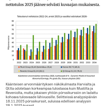
nettotulos 2025 jäänee selvästi kuvaajan mukaisesta.
Käänteisen arvonmäärityksen näkökulmasta Harvialta ja
Qt:lta odotetaan korkeampaa tulostasoa kuin Mustilta ja
Reveniolta, mutta jokaisen yhtiön pörssikurssiin on ladattu
kohoava tulosvaade lähivuosille. Selitteissä analyysipäivän
18.11.2025 pörssikurssit, suluissa edellisen analyysin
28.1.2025 kurssit.