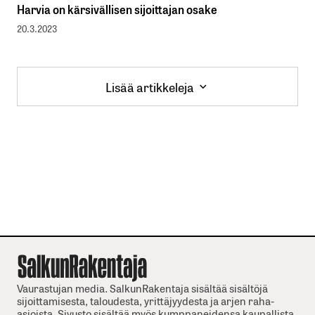
Harvia on kärsivällisen sijoittajan osake
20.3.2023
Lisää artikkeleja
Lisää artikkeleja
Vaurastujan media. SalkunRakentaja sisältää sisältöjä
sijoittamisesta, taloudesta, yrittäjyydesta ja arjen raha-
asioista. Sivusto sisältää myös kumppaneidensa kaupallista