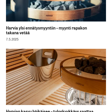
Harvia ylsi ennätysmyyntiin – myynti rapakon
takana vetää
7.5.2025
Harvian kasvu häikäisee – tuloskyykkäys saattaa