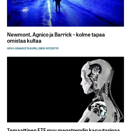
Newmont, Agnico ja Barrick – kolme tapaa
omistaa kultaa
ARVO-OSAKKEET
KAUPALLINEN YHTEISTYÖ
Temaattinen ETF myy megatrendin kasvutarinaa