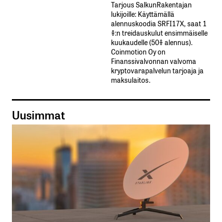
Tarjous SalkunRakentajan
lukijoille: Käyttämällä​ ​
alennuskoodia​ ​SRFI17X,​ ​saat​ ​1
%:n treidauskulut​ ​ensimmäiselle​ ​
kuukaudelle​ ​(50%​ ​alennus).
Coinmotion Oy on
Finanssivalvonnan valvoma
kryptovarapalvelun tarjoaja ja
maksulaitos.
Uusimmat