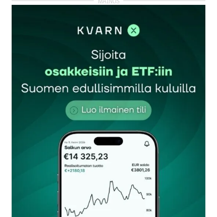
kirjautua
sisään
rekisteröityä
Sähköpostiosoitettasi ei julkaista.
Pakolliset
kentät on merkitty
*
Kommentti
*
Nimesi tai nimimerkkisi
*