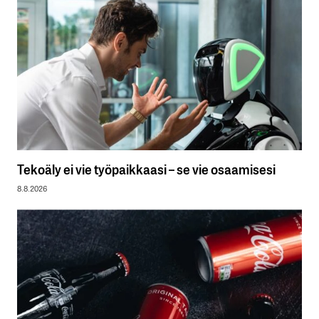
Tekoäly ei vie työpaikkaasi – se vie osaamisesi
8.8.2026