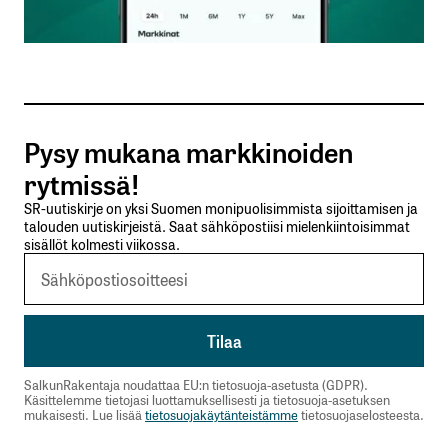
Sähköpostiosoitteesi
*
Tilaa SalkunRakentajan uutiskirje
Pysy mukana markkinoiden
Lähetä kommentti
rytmissä!
SR-uutiskirje on yksi Suomen monipuolisimmista sijoittamisen ja
talouden uutiskirjeistä. Saat sähköpostiisi mielenkiintoisimmat
sisällöt kolmesti viikossa.
SalkunRakentaja noudattaa EU:n tietosuoja-asetusta (GDPR).
Käsittelemme tietojasi luottamuksellisesti ja tietosuoja-asetuksen
mukaisesti. Lue lisää
tietosuojakäytänteistämme
tietosuojaselosteesta.