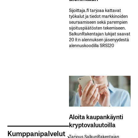
Sijoittaja.fi tarjoaa kattavat
työkalut ja tiedot markkinoiden
seuraamiseen sekä parempien
sijoituspäätösten tekemiseen.
SalkunRakentajan lukijat saavat
20 %:n alennuksen jäsenyydestä
alennuskoodilla SRSI20
Aloita kaupankäynti
kryptovaluutoilla
Kumppanipalvelut
Tarjous SalkunRakentajan