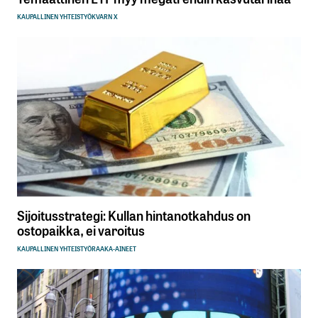
KAUPALLINEN YHTEISTYÖ
KVARN X
Sijoitusstrategi: Kullan hintanotkahdus on
ostopaikka, ei varoitus
KAUPALLINEN YHTEISTYÖ
RAAKA-AINEET