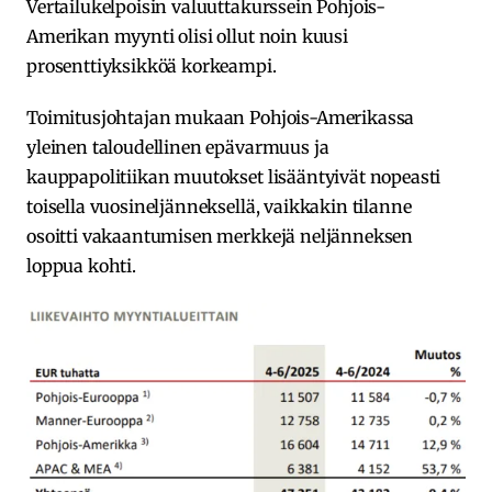
Vertailukelpoisin valuuttakurssein Pohjois-
Amerikan myynti olisi ollut noin kuusi
prosenttiyksikköä korkeampi.
Toimitusjohtajan mukaan Pohjois-Amerikassa
yleinen taloudellinen epävarmuus ja
kauppapolitiikan muutokset lisääntyivät nopeasti
toisella vuosineljänneksellä, vaikkakin tilanne
osoitti vakaantumisen merkkejä neljänneksen
loppua kohti.