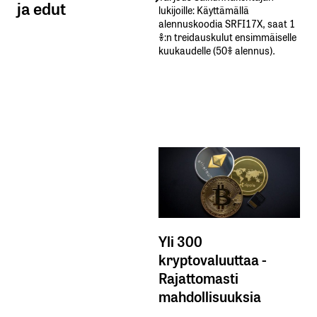
ja edut
lukijoille: Käyttämällä​ ​
alennuskoodia​ ​SRFI17X,​ ​saat​ ​1
%:n treidauskulut​ ​ensimmäiselle​ ​
kuukaudelle​ ​(50%​ ​alennus).
Yli 300
kryptovaluuttaa -
Rajattomasti
mahdollisuuksia