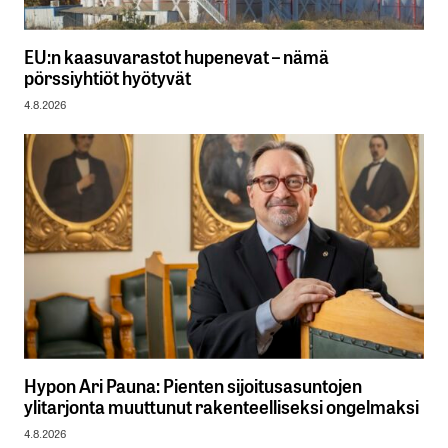
EU:n kaasuvarastot hupenevat – nämä
pörssiyhtiöt hyötyvät
4.8.2026
Hypon Ari Pauna: Pienten sijoitusasuntojen
ylitarjonta muuttunut rakenteelliseksi ongelmaksi
4.8.2026