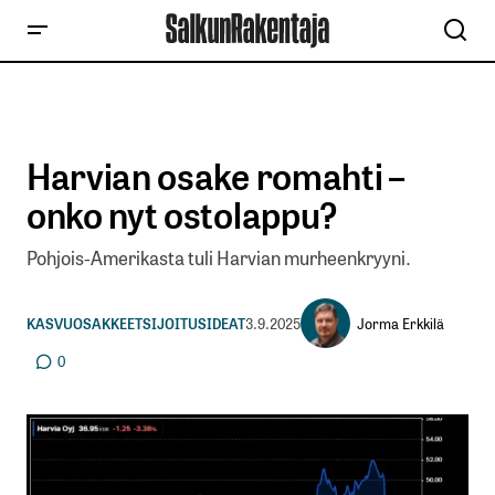
Harvian osake romahti –
onko nyt ostolappu?
Pohjois-Amerikasta tuli Harvian murheenkryyni.
Jorma Erkkilä
KASVUOSAKKEET
SIJOITUSIDEAT
3.9.2025
0