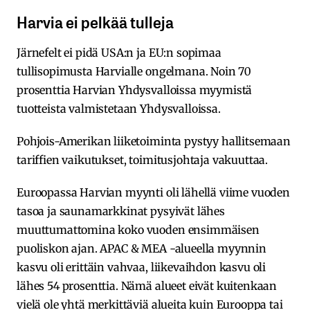
Harvia ei pelkää tulleja
Järnefelt ei pidä USA:n ja EU:n sopimaa
tullisopimusta Harvialle ongelmana. Noin 70
prosenttia Harvian Yhdysvalloissa myymistä
tuotteista valmistetaan Yhdysvalloissa.
Pohjois-Amerikan liiketoiminta pystyy hallitsemaan
tariffien vaikutukset, toimitusjohtaja vakuuttaa.
Euroopassa Harvian myynti oli lähellä viime vuoden
tasoa ja saunamarkkinat pysyivät lähes
muuttumattomina koko vuoden ensimmäisen
puoliskon ajan. APAC & MEA -alueella myynnin
kasvu oli erittäin vahvaa, liikevaihdon kasvu oli
lähes 54 prosenttia. Nämä alueet eivät kuitenkaan
vielä ole yhtä merkittäviä alueita kuin Eurooppa tai