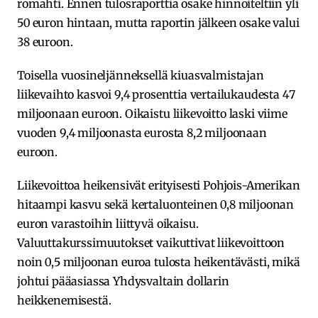
romahti. Ennen tulosraporttia osake hinnoiteltiin yli
50 euron hintaan, mutta raportin jälkeen osake valui
38 euroon.
Toisella vuosineljänneksellä kiuasvalmistajan
liikevaihto kasvoi 9,4 prosenttia vertailukaudesta 47
miljoonaan euroon. Oikaistu liikevoitto laski viime
vuoden 9,4 miljoonasta eurosta 8,2 miljoonaan
euroon.
Liikevoittoa heikensivät erityisesti Pohjois-Amerikan
hitaampi kasvu sekä kertaluonteinen 0,8 miljoonan
euron varastoihin liittyvä oikaisu.
Valuuttakurssimuutokset vaikuttivat liikevoittoon
noin 0,5 miljoonan euroa tulosta heikentävästi, mikä
johtui pääasiassa Yhdysvaltain dollarin
heikkenemisestä.