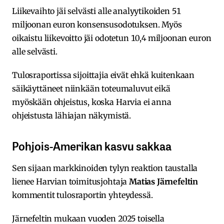
Liikevaihto jäi selvästi alle analyytikoiden 51
miljoonan euron konsensusodotuksen. Myös
oikaistu liikevoitto jäi odotetun 10,4 miljoonan euron
alle selvästi.
Tulosraportissa sijoittajia eivät ehkä kuitenkaan
säikäyttäneet niinkään toteumaluvut eikä
myöskään ohjeistus, koska Harvia ei anna
ohjeistusta lähiajan näkymistä.
Pohjois-Amerikan kasvu sakkaa
Sen sijaan markkinoiden tylyn reaktion taustalla
lienee Harvian toimitusjohtaja
Matias Järnefeltin
kommentit tulosraportin yhteydessä.
Järnefeltin mukaan vuoden 2025 toisella