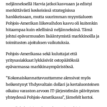
neljänneksellä Harvia jatkoi kasvuaan ja edistyi
merkittävästi keskeisissä strategisissa
hankkeissaan, mutta suurimman myyntialueen
Pohjois-Amerikan liikevaihdon kasvu oli kuitenkin
hitaampaa kuin edellisinä neljänneksinä. Tämä
johtui epävarmuuden lisääntymistä markkinoilla ja
toimitusten ajoituksen vaikutuksia.
Pohjois-Amerikassa sekä kuluttajat että
yritysasiakkaat lykkäsivät ostopäätöksiä
epävarmassa markkinaympäristössä.
”Kokonaiskannattavuuttamme alensivat myös
heikentynyt Yhdysvaltain dollari ja kertaluonteinen
oikaisu varaston arvoon IT-järjestelmän päivitysten
yhteydessä Pohjois-Amerikassa”, Järnefelt kertoi.