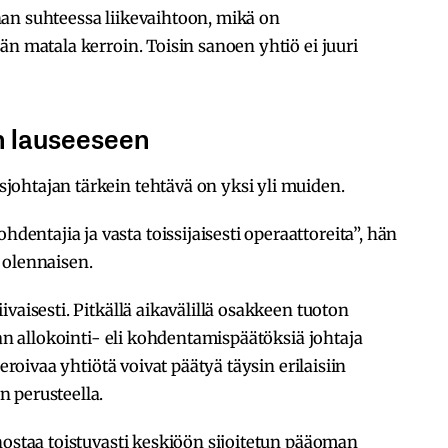
an suhteessa liikevaihtoon, mikä on
än matala kerroin. Toisin sanoen yhtiö ei juuri
n lauseeseen
ohtajan tärkein tehtävä on yksi yli muiden.
ntajia ja vasta toissijaisesti operaattoreita”, hän
 olennaisen.
vaisesti. Pitkällä aikavälillä osakkeen tuoton
man allokointi- eli kohdentamispäätöksiä johtaja
peroivaa yhtiötä voivat päätyä täysin erilaisiin
 perusteella.
nostaa toistuvasti keskiöön sijoitetun pääoman