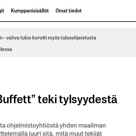
it
Kumppanisisällöt
Omat tiedot
n – vahva tulos korotti myös tulosohjeistusta
odessa
ffett” teki tylsyydestä
ta ohjelmistoyhtiöstä yhden maailman
telemällä juuri sitä, mitä muut tekijät