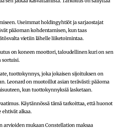
taa sen jatkaa kasvattamista. Tarkoitus on säilyttää
emiseen. Useimmat holdingyhtiöt ja sarjaostajat
tävät pääoman kohdentamisen, kun taas
ösvalta vietiin lähelle liiketoimintaa.
ajautus on koneen moottori, taloudellinen kuri on sen
sortuisi.
ate, tuottokynnys, joka jokaisen sijoituksen on
an. Leonard on muotoillut asian terävästi: pääoma
isuuteen, kun tuottokynnyksiä lasketaan.
vaatimus. Käytännössä tämä tarkoittaa, että huonot
 ehtivät alkaa.
en arvioiden mukaan Constellation maksaa