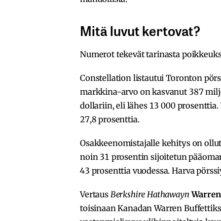
Mitä luvut kertovat?
Numerot tekevät tarinasta poikkeuks
Constellation listautui Toronton pörs
markkina-arvo on kasvanut 387 miljo
dollariin, eli lähes 13 000 prosentti
27,8 prosenttia.
Osakkeenomistajalle kehitys on ollut
noin 31 prosentin sijoitetun pääoma
43 prosenttia vuodessa. Harva pörss
Vertaus
Berkshire Hathawayn
Warren 
toisinaan Kanadan Warren Buffettiksi