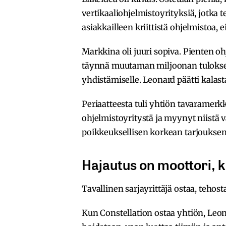
vertikaaliohjelmistoyrityksiä, jotka te
asiakkailleen kriittistä ohjelmistoa,
Markkina oli juuri sopiva. Pienten ohj
täynnä muutaman miljoonan tuloksen 
yhdistämiselle. Leonard päätti kalasta
Periaatteesta tuli yhtiön tavaramerkk
ohjelmistoyritystä ja myynyt niistä 
poikkeuksellisen korkean tarjouksen
Hajautus on moottori, ku
Tavallinen sarjayrittäjä ostaa, tehost
Kun Constellation ostaa yhtiön, Leon