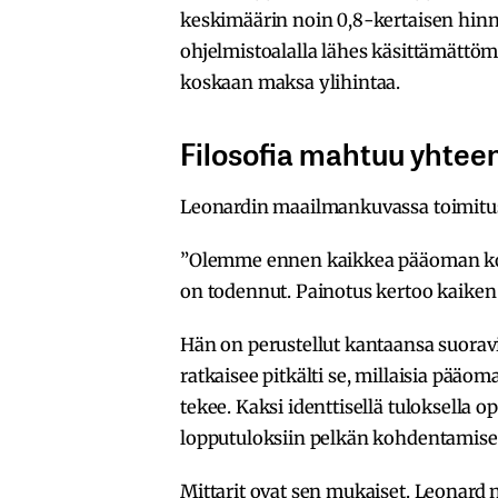
keskimäärin noin 0,8-kertaisen hinn
ohjelmistoalalla lähes käsittämättöm
koskaan maksa ylihintaa.
Filosofia mahtuu yhtee
Leonardin maailmankuvassa toimitusj
”Olemme ennen kaikkea pääoman kohde
on todennut. Painotus kertoo kaiken
Hän on perustellut kantaansa suoravii
ratkaisee pitkälti se, millaisia pääo
tekee. Kaksi identtisellä tuloksella o
lopputuloksiin pelkän kohdentamisen
Mittarit ovat sen mukaiset. Leonard 