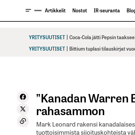
Artikkelit
Nostot
IR-seuranta
Blog
|
YRITYSUUTISET
Coca-Cola jätti Pepsin taaksee
|
YRITYSUUTISET
Bittium tuplasi tilauskirjat vu
”Kanadan Warren Bu
rahasammon
Mark Leonard rakensi kanadalaises
tuottoisimmista sijoituskohteista vält