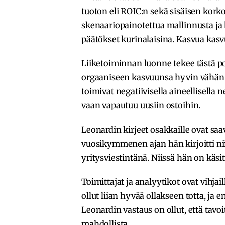
tuoton eli ROIC:n sekä sisäisen kork
skenaariopainotettua mallinnusta ja 
päätökset kurinalaisina. Kasvua kasvu
Liiketoiminnan luonne tekee tästä po
orgaaniseen kasvuunsa hyvin vähän 
toimivat negatiivisella aineellisella n
vaan vapautuu uusiin ostoihin.
Leonardin kirjeet osakkaille ovat s
vuosikymmenen ajan hän kirjoitti ni
yritysviestintänä. Niissä hän on käsi
Toimittajat ja analyytikot ovat vihjai
ollut liian hyvää ollakseen totta, ja
Leonardin vastaus on ollut, että tavo
mahdollista.