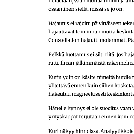
hoidetaan, vaan luottaa tiimiin ja an
osaaminen siellä, missä se jo on.
Hajautus ei rajoitu päivittäiseen tek
hajauttavat toiminnan mutta keskit
Constellation hajautti molemmat. Päät
Pelkkä luottamus ei silti riitä. Jos h
ratti. Ilman jälkimmäistä rakennelma 
Kurin ydin on käsite nimeltä hurdle r
ylitettävä ennen kuin siihen kosketa
hakeutuu magneettisesti keskinkerta
Hänelle kynnys ei ole suositus vaan 
yrityskaupat torjutaan ennen kuin ne
Kuri näkyy hinnoissa. Analyytikkoj