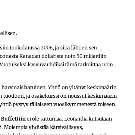
ellisen.
siin toukokuussa 2006, ja siitä lähtien sen
onasta Kanadan dollarista noin 50 miljardiin
a. Vuotuiseksi kasvuvauhdiksi tämä tarkoittaa noin
 harvinaislaatuinen. Yhtiö on yltänyt keskimäärin
n tuottoon, ja osakekurssi on noussut keskimäärin
iyhtiö pystyy tällaiseen vuosikymmenestä toiseen.
Buffettiin
ei ole sattumaa. Leonardia kutsutaan
. Molempia yhdistää kärsivällisyys,