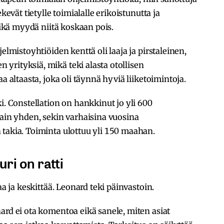
kevät tietylle toimialalle erikoistunutta ja
 eikä myydä niitä koskaan pois.
elmistoyhtiöiden kenttä oli laaja ja pirstaleinen,
yrityksiä, mikä teki alasta otollisen
a altaasta, joka oli täynnä hyviä liiketoimintoja.
i. Constellation on hankkinut jo yli 600
vain yhden, sekin varhaisina vuosina
 takia. Toiminta ulottuu yli 150 maahan.
ri on ratti
aa ja keskittää. Leonard teki päinvastoin.
ard ei ota komentoa eikä sanele, miten asiat