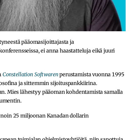
yneestä pääomasijoittajasta ja
konferensseissa, ei anna haastatteluja eikä juuri
n
Constellation Softwaren
perustamista vuonna 1995
osofina ja sittemmin sijoituspankkiirina.
an. Mies lähestyy pääoman kohdentamista samalla
rgumentin.
 noin 25 miljoonan Kanadan dollarin
, kapean toimialan ohjelmistoyhtiöitä, niin sanottuja