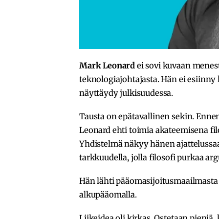
Mark Leonard
ei sovi kuvaan menest
teknologiajohtajasta. Hän ei esiinny 
näyttäydy julkisuudessa.
Tausta on epätavallinen sekin. Enne
Leonard ehti toimia akateemisena fil
Yhdistelmä näkyy hänen ajattelussa
tarkkuudella, jolla filosofi purkaa a
Hän lähti pääomasijoitusmaailmasta
alkupääomalla.
Liikeidea oli kirkas. Ostetaan pieniä