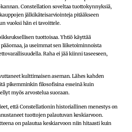
okannan. Constellation soveltaa tuottokynnyksiä,
kauppojen jälkikäteisarviointeja pitääkseen
n vuoksi hän ei tavoittele.
ikkeuksellisen tuottoisaa. Yhtiö käyttää
pääomaa, ja useimmat sen liiketoiminnoista
ettovarallisuudella. Raha ei jää kiinni taseeseen,
aavuttaneet kulttimaisen aseman. Lähes kahden
itä pikemminkin filosofisina esseinä kuin
tellyt myös arvostelua suoraan.
lleet, että Constellationin historiallinen menestys on
 ennustaneet tuottojen palautuvan keskiarvoon.
itteena on palautua keskiarvoon niin hitaasti kuin