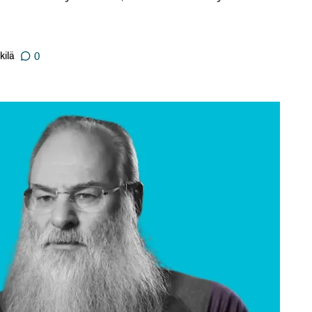
kilä
0