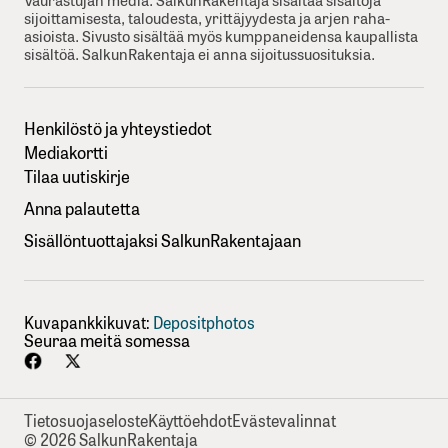
sijoittamisesta, taloudesta, yrittäjyydesta ja arjen raha-
asioista. Sivusto sisältää myös kumppaneidensa kaupallista
sisältöä. SalkunRakentaja ei anna sijoitussuosituksia.
Henkilöstö ja yhteystiedot
Mediakortti
Tilaa uutiskirje
Anna palautetta
Sisällöntuottajaksi SalkunRakentajaan
Kuvapankkikuvat:
Depositphotos
Seuraa meitä somessa
Tietosuojaseloste
Käyttöehdot
Evästevalinnat
© 2026 SalkunRakentaja