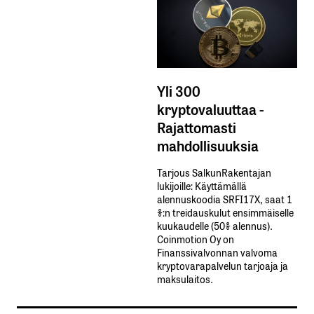
Yli 300
kryptovaluuttaa -
Rajattomasti
mahdollisuuksia
Tarjous SalkunRakentajan
lukijoille: Käyttämällä​ ​
alennuskoodia​ ​SRFI17X,​ ​saat​ ​1
%:n treidauskulut​ ​ensimmäiselle​ ​
kuukaudelle​ ​(50%​ ​alennus).
Coinmotion Oy on
Finanssivalvonnan valvoma
kryptovarapalvelun tarjoaja ja
maksulaitos.