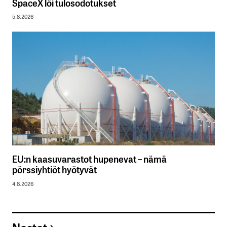
SpaceX löi tulosodotukset
5.8.2026
EU:n kaasuvarastot hupenevat – nämä
pörssiyhtiöt hyötyvät
4.8.2026
Nostot