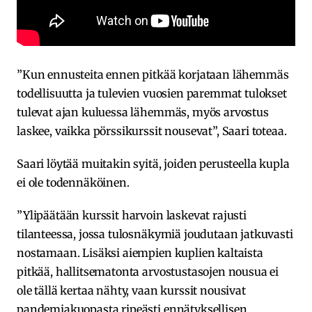
”Kun ennusteita ennen pitkää korjataan lähemmäs
todellisuutta ja tulevien vuosien paremmat tulokset
tulevat ajan kuluessa lähemmäs, myös arvostus
laskee, vaikka pörssikurssit nousevat”, Saari toteaa.
Saari löytää muitakin syitä, joiden perusteella kupla
ei ole todennäköinen.
”Ylipäätään kurssit harvoin laskevat rajusti
tilanteessa, jossa tulosnäkymiä joudutaan jatkuvasti
nostamaan. Lisäksi aiempien kuplien kaltaista
pitkää, hallitsematonta arvostustasojen nousua ei
ole tällä kertaa nähty, vaan kurssit nousivat
pandemiakuopasta ripeästi ennätyksellisen