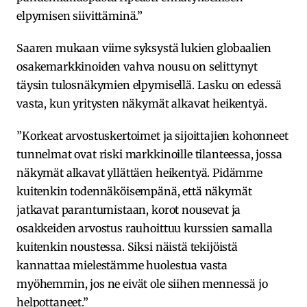
elpymisen siivittäminä.”
Saaren mukaan viime syksystä lukien globaalien
osakemarkkinoiden vahva nousu on selittynyt
täysin tulosnäkymien elpymisellä. Lasku on edessä
vasta, kun yritysten näkymät alkavat heikentyä.
”Korkeat arvostuskertoimet ja sijoittajien kohonneet
tunnelmat ovat riski markkinoille tilanteessa, jossa
näkymät alkavat yllättäen heikentyä. Pidämme
kuitenkin todennäköisempänä, että näkymät
jatkavat parantumistaan, korot nousevat ja
osakkeiden arvostus rauhoittuu kurssien samalla
kuitenkin noustessa. Siksi näistä tekijöistä
kannattaa mielestämme huolestua vasta
myöhemmin, jos ne eivät ole siihen mennessä jo
helpottaneet.”