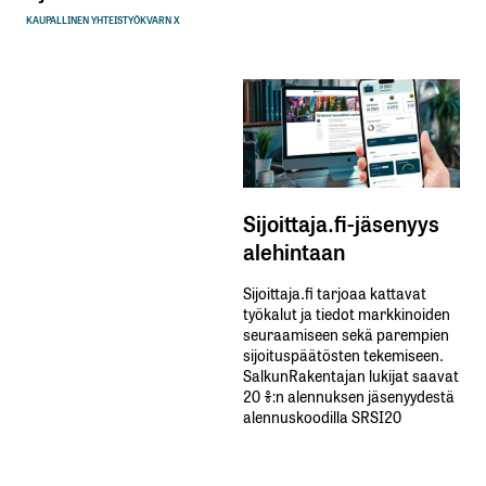
KAUPALLINEN YHTEISTYÖ
KVARN X
Sijoittaja.fi-jäsenyys
alehintaan
Sijoittaja.fi tarjoaa kattavat
työkalut ja tiedot markkinoiden
seuraamiseen sekä parempien
sijoituspäätösten tekemiseen.
SalkunRakentajan lukijat saavat
20 %:n alennuksen jäsenyydestä
alennuskoodilla SRSI20