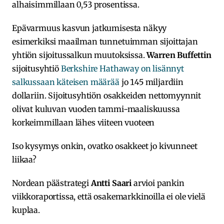
alhaisimmillaan 0,53 prosentissa.
Epävarmuus kasvun jatkumisesta näkyy
esimerkiksi maailman tunnetuimman sijoittajan
yhtiön sijoitussalkun muutoksissa.
Warren Buffettin
sijoitusyhtiö
Berkshire Hathaway on lisännyt
salkussaan käteisen määrää
jo 145 miljardiin
dollariin. Sijoitusyhtiön osakkeiden nettomyynnit
olivat kuluvan vuoden tammi-maaliskuussa
korkeimmillaan lähes viiteen vuoteen
Iso kysymys onkin, ovatko osakkeet jo kivunneet
liikaa?
Nordean päästrategi
Antti Saari
arvioi pankin
viikkoraportissa, että osakemarkkinoilla ei ole vielä
kuplaa.