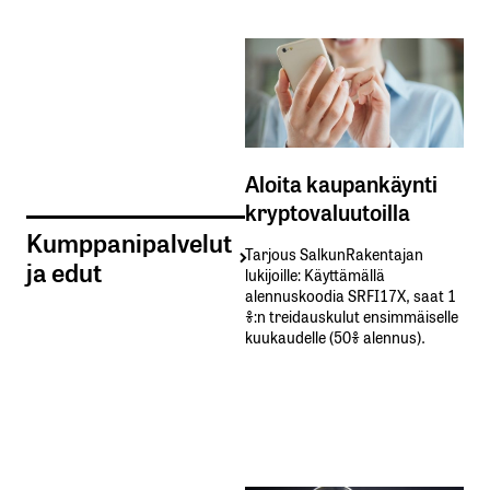
Aloita kaupankäynti
kryptovaluutoilla
Kumppanipalvelut
Tarjous SalkunRakentajan
ja edut
lukijoille: Käyttämällä​ ​
alennuskoodia​ ​SRFI17X,​ ​saat​ ​1
%:n treidauskulut​ ​ensimmäiselle​ ​
kuukaudelle​ ​(50%​ ​alennus).