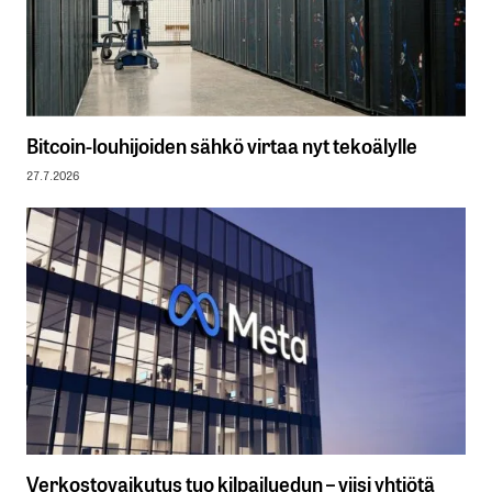
Bitcoin-louhijoiden sähkö virtaa nyt tekoälylle
27.7.2026
Verkostovaikutus tuo kilpailuedun – viisi yhtiötä