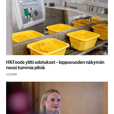
HKFoods ylitti odotukset – loppuvuoden näkymiin
nousi tummia pilviä
5.8.2026