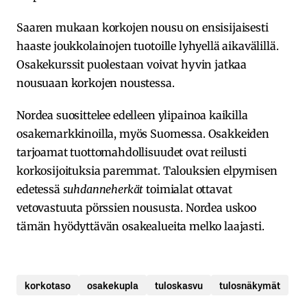
Saaren mukaan korkojen nousu on ensisijaisesti
haaste joukkolainojen tuotoille lyhyellä aikavälillä.
Osakekurssit puolestaan voivat hyvin jatkaa
nousuaan korkojen noustessa.
Nordea suosittelee edelleen ylipainoa kaikilla
osakemarkkinoilla, myös Suomessa. Osakkeiden
tarjoamat tuottomahdollisuudet ovat reilusti
korkosijoituksia paremmat. Talouksien elpymisen
edetessä
suhdanneherkät
toimialat ottavat
vetovastuuta pörssien noususta. Nordea uskoo
tämän hyödyttävän osakealueita melko laajasti.
korkotaso
osakekupla
tuloskasvu
tulosnäkymät