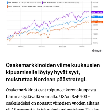
Osakemarkkinoiden viime kuukausien
kipuamiselle löytyy hyvät syyt,
muistuttaa Nordean päästrategi.
Osakemarkkinat ovat toipuneet koronakuopasta
hämmästyttävällä voimalla. USA:n S&P 500 -
osakeindeksi on noussut viimeisen vuoden aikana
yli 48 prosenttia ja teknologiapainotteinen Nasdaq