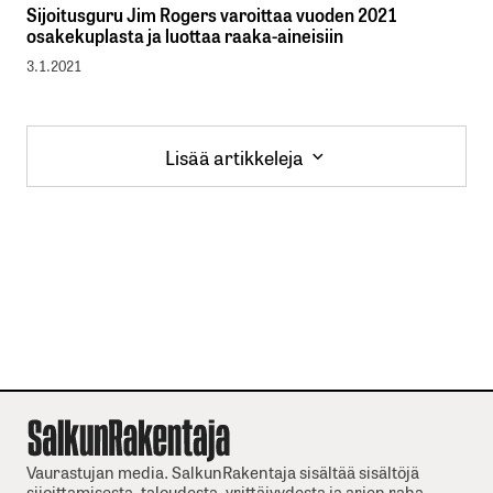
Sijoitusguru Jim Rogers varoittaa vuoden 2021
osakekuplasta ja luottaa raaka-aineisiin
3.1.2021
Lisää artikkeleja
Lisää artikkeleja
Vaurastujan media. SalkunRakentaja sisältää sisältöjä
sijoittamisesta, taloudesta, yrittäjyydesta ja arjen raha-