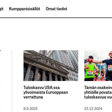
it
Kumppanisisällöt
Omat tiedot
Tuloskasvu USA:ssa
Tämän osakein
ylivoimaista Eurooppaan
yhtiöille povat
verrattuna
tuloskasvua v
8.9.2025
23.12.2024