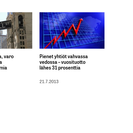
a, varo
Pienet yhtiöt vahvassa
a
vedossa – vuosituotto
imia
lähes 31 prosenttia
21.7.2013