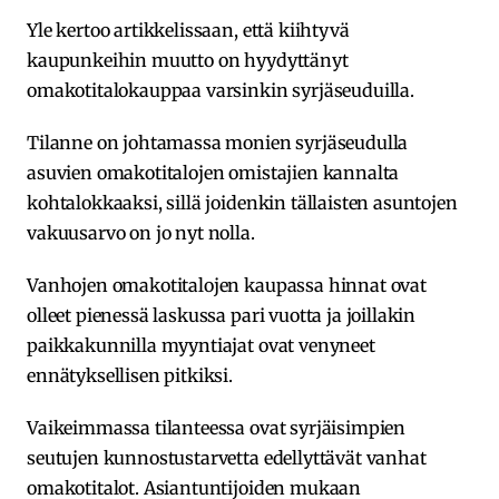
Yle kertoo artikkelissaan, että kiihtyvä
kaupunkeihin muutto on hyydyttänyt
omakotitalokauppaa varsinkin syrjäseuduilla.
Tilanne on johtamassa monien syrjäseudulla
asuvien omakotitalojen omistajien kannalta
kohtalokkaaksi, sillä joidenkin tällaisten asuntojen
vakuusarvo on jo nyt nolla.
Vanhojen omakotitalojen kaupassa hinnat ovat
olleet pienessä laskussa pari vuotta ja joillakin
paikkakunnilla myyntiajat ovat venyneet
ennätyksellisen pitkiksi.
Vaikeimmassa tilanteessa ovat syrjäisimpien
seutujen kunnostustarvetta edellyttävät vanhat
omakotitalot. Asiantuntijoiden mukaan