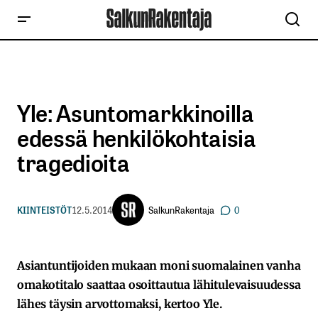
Yle: Asuntomarkkinoilla
edessä henkilökohtaisia
tragedioita
SalkunRakentaja
KIINTEISTÖT
12.5.2014
0
Asiantuntijoiden mukaan moni suomalainen vanha
omakotitalo saattaa osoittautua lähitulevaisuudessa
lähes täysin arvottomaksi, kertoo Yle.