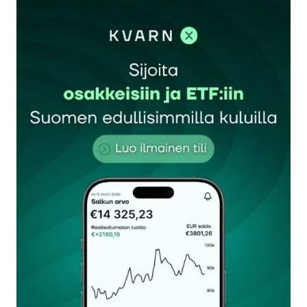
kirjautua
sisään
rekisteröityä
Sähköpostiosoitettasi ei julkaista.
Pakolliset
kentät on merkitty
*
Kommentti
*
Nimesi tai nimimerkkisi
*