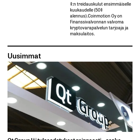
%:n treidauskulut​ ​ensimmäiselle​ ​
kuukaudelle​ ​(50%​ ​
alennus).Coinmotion Oy on
Finanssivalvonnan valvoma
kryptovarapalvelun tarjoaja ja
maksulaitos.
Uusimmat