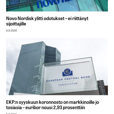
Novo Nordisk ylitti odotukset – ei riittänyt
sijoittajille
6.8.2026
EKP:n syyskuun koronnosto on markkinoille jo
tosiasia – euribor nousi 2,93 prosenttiin