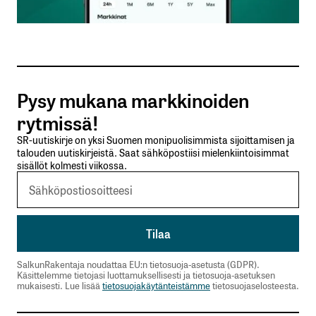
Sähköpostiosoitteesi
*
Tilaa SalkunRakentajan uutiskirje
Pysy mukana markkinoiden
Lähetä kommentti
rytmissä!
SR-uutiskirje on yksi Suomen monipuolisimmista sijoittamisen ja
talouden uutiskirjeistä. Saat sähköpostiisi mielenkiintoisimmat
sisällöt kolmesti viikossa.
SalkunRakentaja noudattaa EU:n tietosuoja-asetusta (GDPR).
Käsittelemme tietojasi luottamuksellisesti ja tietosuoja-asetuksen
mukaisesti. Lue lisää
tietosuojakäytänteistämme
tietosuojaselosteesta.