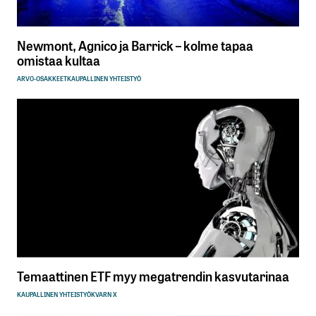
Newmont, Agnico ja Barrick – kolme tapaa
omistaa kultaa
ARVO-OSAKKEET
KAUPALLINEN YHTEISTYÖ
Temaattinen ETF myy megatrendin kasvutarinaa
KAUPALLINEN YHTEISTYÖ
KVARN X