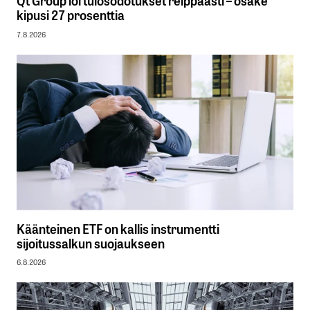
Qt Group löi tulosodotukset reippaasti – osake
kipusi 27 prosenttia
7.8.2026
Käänteinen ETF on kallis instrumentti
sijoitussalkun suojaukseen
6.8.2026