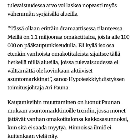
tulevaisuudessa arvo voi laskea nopeasti myös
vähemmän syrjäisillä alueilla.
”Tässä ollaan erittäin dramaattisessa tilanteessa.
Meillä on 1,1 miljoonaa omakotitaloa, joista alle 100
000 on pääkaupunkiseudulla. Eli kyllä iso osa
etenkin vanhoista omakotitaloista sijaitsee tällä
hetkellä niillä alueilla, joissa tulevaisuudessa ei
välttämättä ole kovinkaan aktiiviset
asuntomarkkinat”, sanoo Hypoteekkiyhdistyksen
toimitusjohtaja Ari Pauna.
Kaupunkeihin muuttaminen on luonut Paunan
mukaan asuntomarkkinoille trendin, jossa monet
jättävät vanhan omakotitalonsa kakkosasunnoksi,
kun sitä ei saada myytyä. Hinnoissa ilmiö ei
kuitenkaan vielä näy.