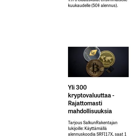
kuukaudelle​ ​(50%​ ​alennus).
Yli 300
kryptovaluuttaa -
Rajattomasti
mahdollisuuksia
Tarjous SalkunRakentajan
lukijoille: Käyttämällä​ ​
alennuskoodia​ ​SRFI17X,​ ​saat​ ​1