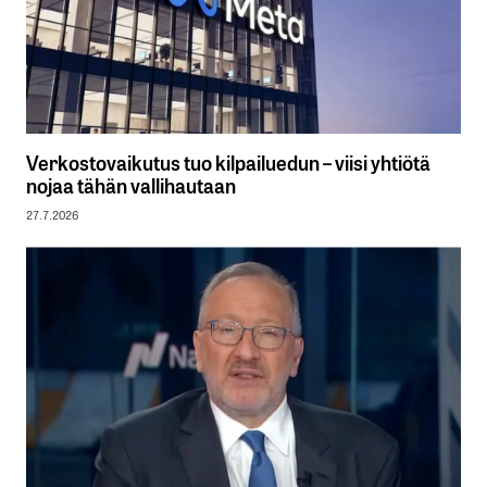
Verkostovaikutus tuo kilpailuedun – viisi yhtiötä
nojaa tähän vallihautaan
27.7.2026