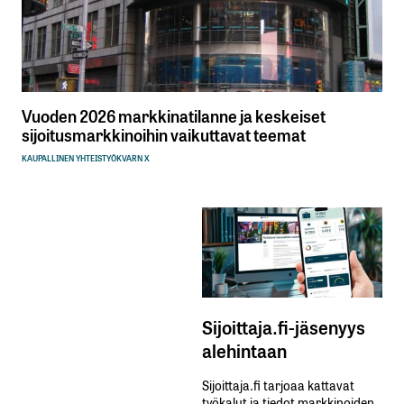
Vuoden 2026 markkinatilanne ja keskeiset
sijoitusmarkkinoihin vaikuttavat teemat
KAUPALLINEN YHTEISTYÖ
KVARN X
Sijoittaja.fi-jäsenyys
alehintaan
Sijoittaja.fi tarjoaa kattavat
työkalut ja tiedot markkinoiden