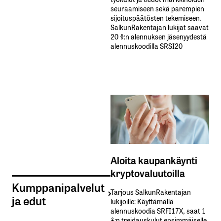
seuraamiseen sekä parempien
sijoituspäätösten tekemiseen.
SalkunRakentajan lukijat saavat
20 %:n alennuksen jäsenyydestä
alennuskoodilla SRSI20
Aloita kaupankäynti
kryptovaluutoilla
Kumppanipalvelut
Tarjous SalkunRakentajan
ja edut
lukijoille: Käyttämällä​ ​
alennuskoodia​ ​SRFI17X,​ ​saat​ ​1
%:n treidauskulut​ ​ensimmäiselle​ ​