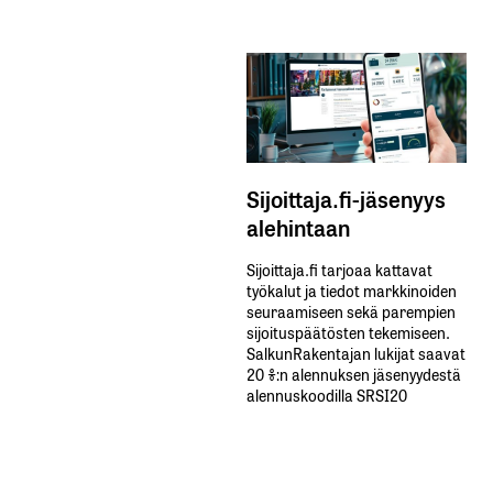
Sijoittaja.fi-jäsenyys
alehintaan
Sijoittaja.fi tarjoaa kattavat
työkalut ja tiedot markkinoiden
seuraamiseen sekä parempien
sijoituspäätösten tekemiseen.
SalkunRakentajan lukijat saavat
20 %:n alennuksen jäsenyydestä
alennuskoodilla SRSI20