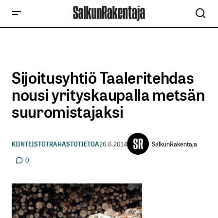
Sijoitusyhtiö Taaleritehdas
nousi yrityskaupalla metsän
suuromistajaksi
SalkunRakentaja
KIINTEISTÖT
RAHASTOTIETOA
26.6.2014
0