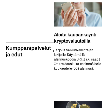
Aloita kaupankäynti
kryptovaluutoilla
Kumppanipalvelut
Tarjous SalkunRakentajan
ja edut
lukijoille: Käyttämällä​ ​
alennuskoodia​ ​SRFI17X,​ ​saat​ ​1
%:n treidauskulut​ ​ensimmäiselle​ ​
kuukaudelle​ ​(50%​ ​alennus).