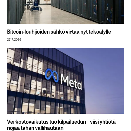
Bitcoin-louhijoiden sähkö virtaa nyt tekoälylle
27.7.2026
Verkostovaikutus tuo kilpailuedun – viisi yhtiötä
nojaa tähän vallihautaan