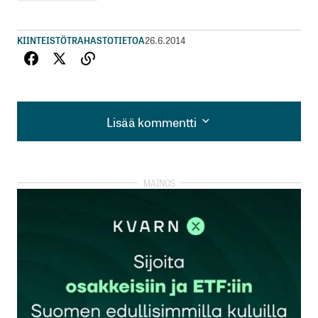
KIINTEISTÖT
RAHASTOTIETOA
26.6.2014
Lisää kommentti
Lisää kommentti
kirjautua
sisään
rekisteröityä