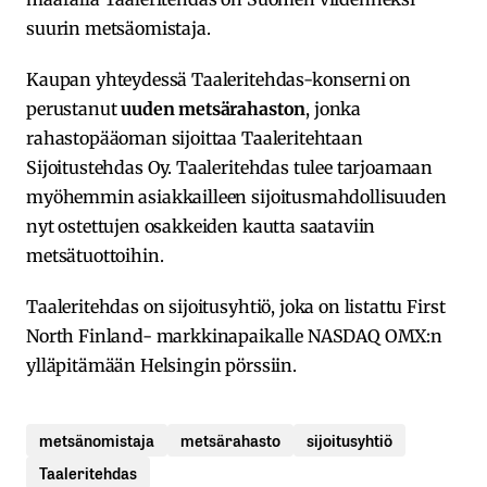
suurin metsäomistaja.
Kaupan yhteydessä Taaleritehdas-konserni on
perustanut
uuden metsärahaston
, jonka
rahastopääoman sijoittaa Taaleritehtaan
Sijoitustehdas Oy. Taaleritehdas tulee tarjoamaan
myöhemmin asiakkailleen sijoitusmahdollisuuden
nyt ostettujen osakkeiden kautta saataviin
metsätuottoihin.
Taaleritehdas on sijoitusyhtiö, joka on listattu First
North Finland- markkinapaikalle NASDAQ OMX:n
ylläpitämään Helsingin pörssiin.
metsänomistaja
metsärahasto
sijoitusyhtiö
Taaleritehdas