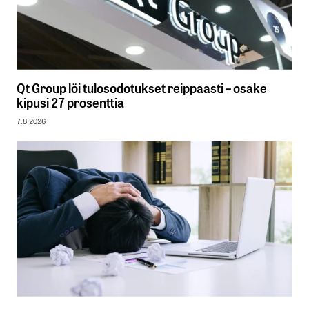
Qt Group löi tulosodotukset reippaasti – osake
kipusi 27 prosenttia
7.8.2026