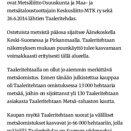
ovat Metsäliitto Osuuskunta ja Maa- ja
metsätaloustuottajain Keskusliitto MTK ry sekä
26.6.2014 lähtien Taaleritehdas.
Ostetuista metsistä pääosa sijaitsee Äänekoskella
Keski-Suomessa ja Pirkanmaalla. Taaleritehtaan
näkemyksen mukaan puunkäyttö tulee kasvamaan
voimakkaasti erityisesti tällä alueella.
Taaleritehtaalla on ollut jo aiemmin merkittävä
metsäomistus. Ennen tänään julkistettua kauppaa
oli Taaleritehtaan omistuksessa 13 000 hehtaaria
metsää, joihin on sijoittanut yli 130 Taaleritehtaan
asiakasta Taaleritehtaan Metsä-rahaston kautta.
Kaupan myötä Taaleritehtaan suorat ja välilliset
metsäomistukset kasvavat jo 66 000 hehtaariin, jolla
määrällä Taaleritehdas on Suomen viidenneksi