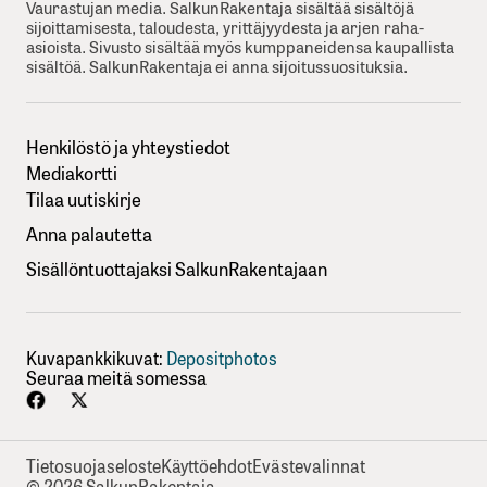
Vaurastujan media. SalkunRakentaja sisältää sisältöjä
sijoittamisesta, taloudesta, yrittäjyydesta ja arjen raha-
asioista. Sivusto sisältää myös kumppaneidensa kaupallista
sisältöä. SalkunRakentaja ei anna sijoitussuosituksia.
Henkilöstö ja yhteystiedot
Mediakortti
Tilaa uutiskirje
Anna palautetta
Sisällöntuottajaksi SalkunRakentajaan
Kuvapankkikuvat:
Depositphotos
Seuraa meitä somessa
Tietosuojaseloste
Käyttöehdot
Evästevalinnat
© 2026 SalkunRakentaja