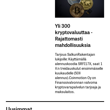
Yli 300
kryptovaluuttaa -
Rajattomasti
mahdollisuuksia
Tarjous SalkunRakentajan
lukijoille: Käyttämällä​ ​
alennuskoodia​ ​SRFI17X,​ ​saat​ ​1
%:n treidauskulut​ ​ensimmäiselle​ ​
kuukaudelle​ ​(50%​ ​
alennus).Coinmotion Oy on
Finanssivalvonnan valvoma
kryptovarapalvelun tarjoaja ja
maksulaitos.
Uusimmat