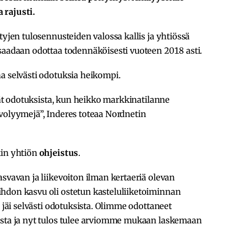
 rajusti.
tyjen tulosennusteiden valossa kallis ja yhtiössä
saadaan odottaa todennäköisesti vuoteen 2018 asti.
a selvästi odotuksia heikompi.
ivät odotuksista, kun heikko markkinatilanne
volyymejä”, Inderes toteaa Nordnetin
kin yhtiön
ohjeistus
.
asvavan ja liikevoiton ilman kertaeriä olevan
hdon kasvu oli ostetun kasteluliiketoiminnan
u jäi selvästi odotuksista. Olimme odottaneet
usta ja nyt tulos tulee arviomme mukaan laskemaan