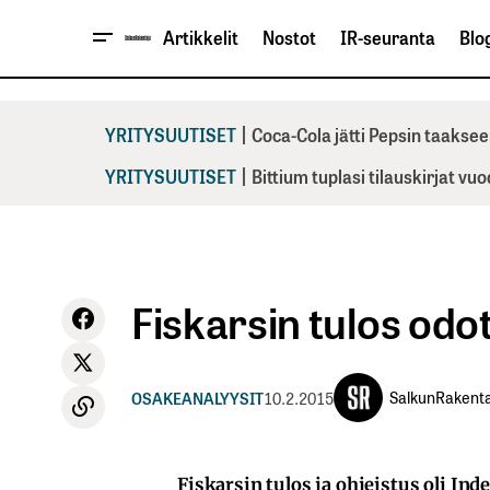
Artikkelit
Nostot
IR-seuranta
Blog
|
YRITYSUUTISET
Coca-Cola jätti Pepsin taaksee
|
YRITYSUUTISET
Bittium tuplasi tilauskirjat vu
Fiskarsin tulos odo
SalkunRakenta
OSAKEANALYYSIT
10.2.2015
Fiskarsin tulos ja ohjeistus oli I