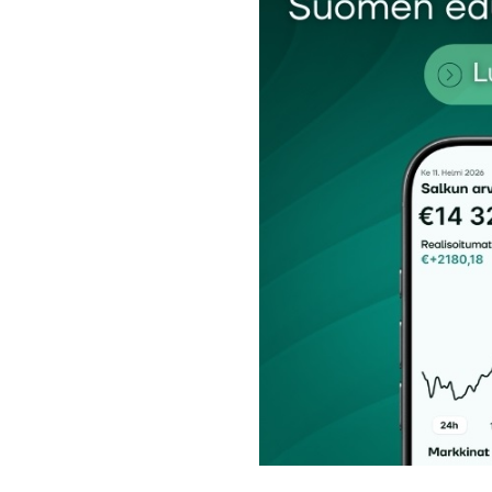
Nimesi tai nimimerkkisi
*
Tilaa SalkunRakentajan uutiskirje
Lähetä kommentti