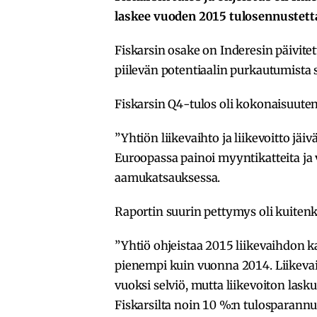
laskee vuoden 2015 tulosennustetta
Fiskarsin osake on Inderesin päivitet
piilevän potentiaalin purkautumista 
Fiskarsin Q4-tulos oli kokonaisuuten
”Yhtiön liikevaihto ja liikevoitto jä
Euroopassa painoi myyntikatteita ja 
aamukatsauksessa.
Raportin suurin pettymys oli kuiten
”Yhtiö ohjeistaa 2015 liikevaihdon k
pienempi kuin vuonna 2014. Liikevai
vuoksi selviö, mutta liikevoiton lask
Fiskarsilta noin 10 %:n tulosparann