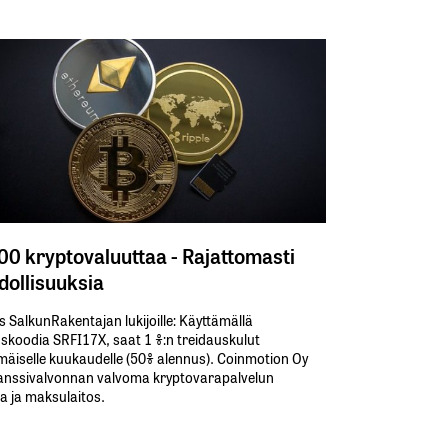
300 kryptovaluuttaa - Rajattomasti
ollisuuksia
s SalkunRakentajan lukijoille: Käyttämällä​ ​
koodia​ ​SRFI17X,​ ​saat​ ​1 %:n treidauskulut​ ​
äiselle​ ​kuukaudelle​ ​(50%​ ​alennus). Coinmotion Oy
anssivalvonnan valvoma kryptovarapalvelun
ja ja maksulaitos.