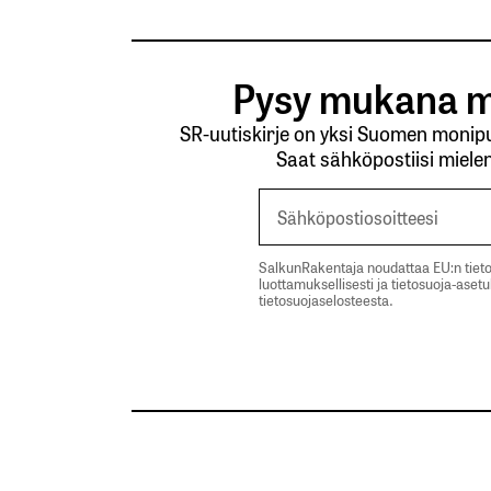
Pysy mukana m
SR-uutiskirje on yksi Suomen monipuo
Saat sähköpostiisi mielen
SalkunRakentaja noudattaa EU:n tieto
luottamuksellisesti ja tietosuoja-aset
tietosuojaselosteesta.