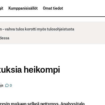
it
Kumppanisisällöt
Omat tiedot
n – vahva tulos korotti myös tulosohjeistusta
odessa
tuksia heikompi
ja
0
nderesin mukaan selkeä pettymys. Analyysitalo