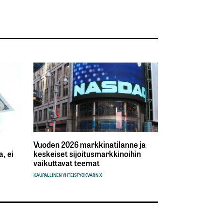
Vuoden 2026 markkinatilanne ja
, ei
keskeiset sijoitusmarkkinoihin
vaikuttavat teemat
KAUPALLINEN YHTEISTYÖ
KVARN X