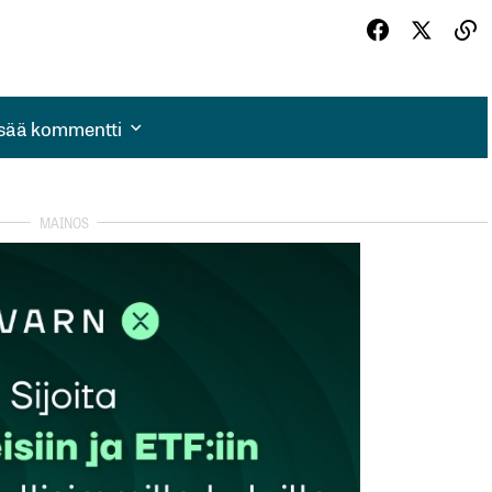
isää kommentti
isää kommentti
autua sisään
rekisteröityä
et kentät on merkitty
*