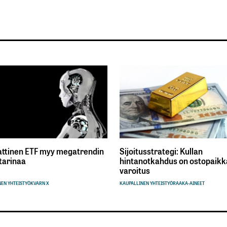
ttinen ETF myy megatrendin
Sijoitusstrategi: Kullan
tarinaa
hintanotkahdus on ostopaikka
varoitus
EN YHTEISTYÖ
KVARN X
KAUPALLINEN YHTEISTYÖ
RAAKA-AINEET