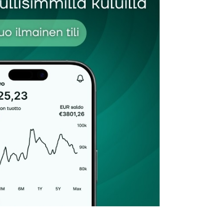
Sähköpostiosoitteesi
*