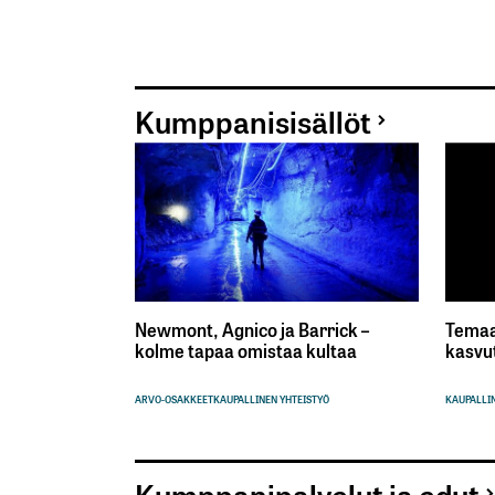
Kumppanisisällöt
Newmont, Agnico ja Barrick –
Temaa
kolme tapaa omistaa kultaa
kasvu
ARVO-OSAKKEET
KAUPALLINEN YHTEISTYÖ
KAUPALLIN
Kumppanipalvelut ja edut