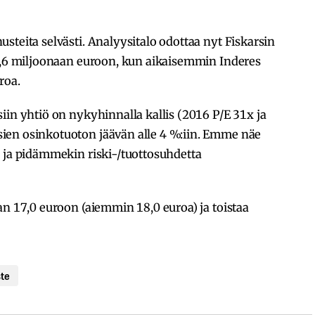
steita selvästi. Analyysitalo odottaa nyt Fiskarsin
56,6 miljoonaan euroon, kun aikaisemmin Inderes
roa.
iin yhtiö on nykyhinnalla kallis (2016 P/E 31x ja
ien osinkotuoton jäävän alle 4 %:iin. Emme näe
a ja pidämmekin riski-/tuottosuhdetta
an 17,0 euroon (aiemmin 18,0 euroa) ja toistaa
te