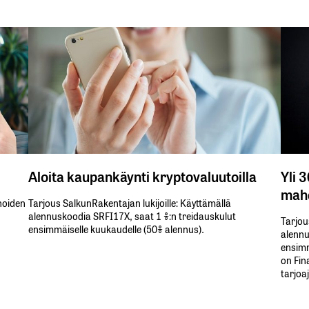
Aloita kaupankäynti kryptovaluutoilla
Yli 
mahd
inoiden
Tarjous SalkunRakentajan lukijoille: Käyttämällä​ ​
alennuskoodia​ ​SRFI17X,​ ​saat​ ​1 %:n treidauskulut​ ​
Tarjou
ensimmäiselle​ ​kuukaudelle​ ​(50%​ ​alennus).
alennus
ensimm
on Fin
tarjoa