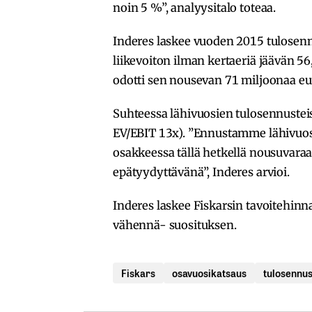
noin 5 %”, analyysitalo toteaa.
Inderes laskee vuoden 2015 tulosennu
liikevoiton ilman kertaeriä jäävän 
odotti sen nousevan 71 miljoonaa eu
Suhteessa lähivuosien tulosennusteis
EV/EBIT 13x). ”Ennustamme lähivuos
osakkeessa tällä hetkellä nousuvara
epätyydyttävänä”, Inderes arvioi.
Inderes laskee Fiskarsin tavoitehinn
vähennä- suosituksen.
Fiskars
osavuosikatsaus
tulosennus