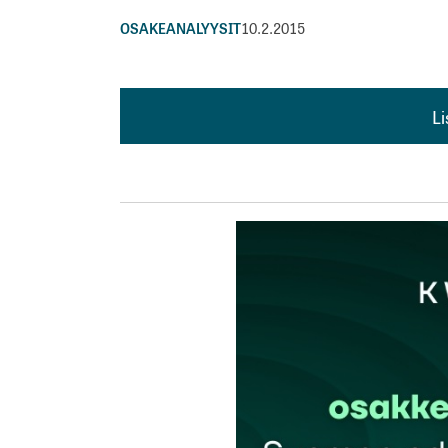
OSAKEANALYYSIT
10.2.2015
L
L
kirj
Sähköpostiosoitettasi ei julkaista.
Pakollis
Kommentti
*