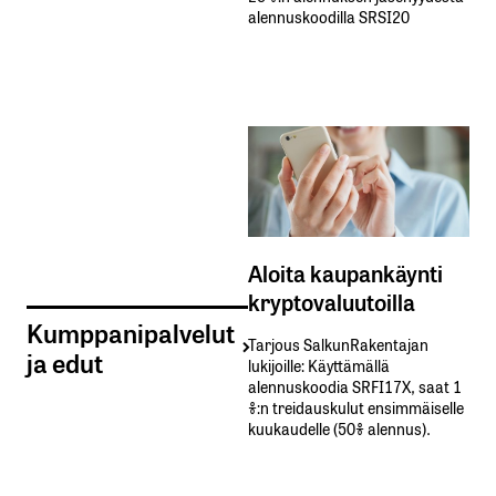
alennuskoodilla SRSI20
Aloita kaupankäynti
kryptovaluutoilla
Kumppanipalvelut
Tarjous SalkunRakentajan
ja edut
lukijoille: Käyttämällä​ ​
alennuskoodia​ ​SRFI17X,​ ​saat​ ​1
%:n treidauskulut​ ​ensimmäiselle​ ​
kuukaudelle​ ​(50%​ ​alennus).