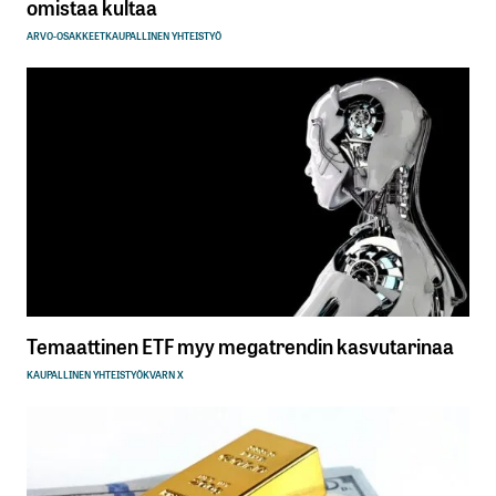
omistaa kultaa
ARVO-OSAKKEET
KAUPALLINEN YHTEISTYÖ
Temaattinen ETF myy megatrendin kasvutarinaa
KAUPALLINEN YHTEISTYÖ
KVARN X