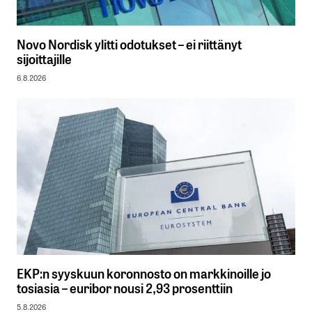
Novo Nordisk ylitti odotukset – ei riittänyt
sijoittajille
6.8.2026
EKP:n syyskuun koronnosto on markkinoille jo
tosiasia – euribor nousi 2,93 prosenttiin
5.8.2026