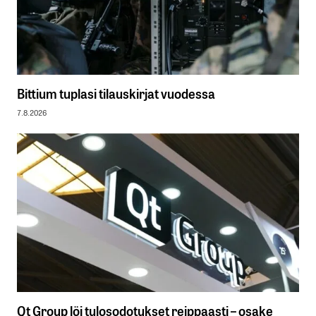
Bittium tuplasi tilauskirjat vuodessa
7.8.2026
Qt Group löi tulosodotukset reippaasti – osake