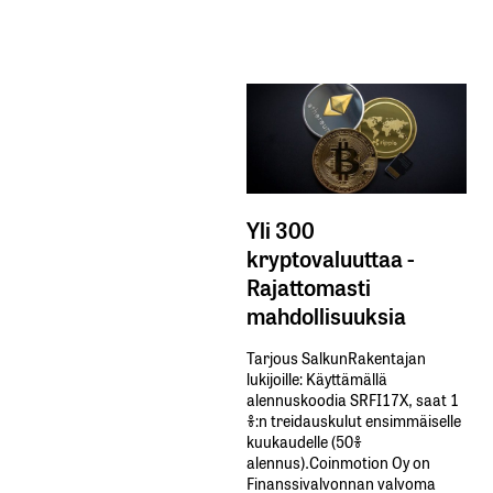
Yli 300
kryptovaluuttaa -
Rajattomasti
mahdollisuuksia
Tarjous SalkunRakentajan
lukijoille: Käyttämällä​ ​
alennuskoodia​ ​SRFI17X,​ ​saat​ ​1
%:n treidauskulut​ ​ensimmäiselle​ ​
kuukaudelle​ ​(50%​ ​
alennus).Coinmotion Oy on
Finanssivalvonnan valvoma