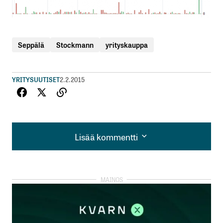
Seppälä
Stockmann
yrityskauppa
YRITYSUUTISET
2.2.2015
Lisää kommentti
Lisää kommentti
kirjautua
sisään
rekisteröityä