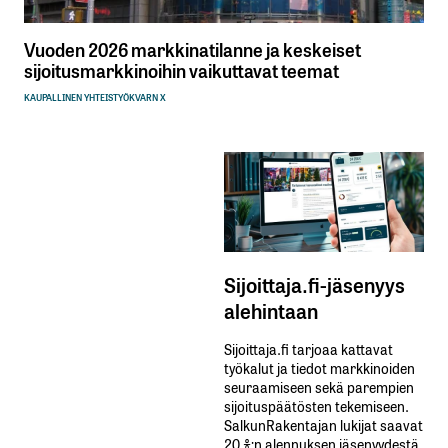
Vuoden 2026 markkinatilanne ja keskeiset
sijoitusmarkkinoihin vaikuttavat teemat
KAUPALLINEN YHTEISTYÖ
KVARN X
Sijoittaja.fi-jäsenyys
alehintaan
Sijoittaja.fi tarjoaa kattavat
työkalut ja tiedot markkinoiden
seuraamiseen sekä parempien
sijoituspäätösten tekemiseen.
SalkunRakentajan lukijat saavat
20 %:n alennuksen jäsenyydestä