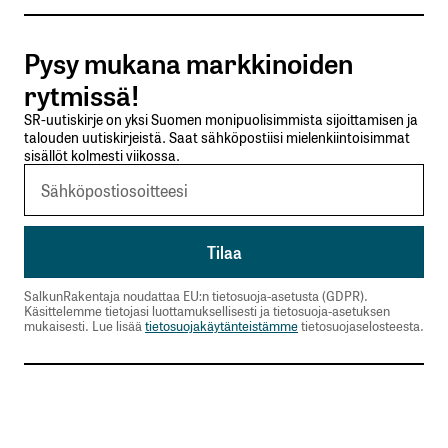
Tilaa SalkunRakentajan uutiskirje
Pysy mukana markkinoiden
Lähetä kommentti
rytmissä!
SR-uutiskirje on yksi Suomen monipuolisimmista sijoittamisen ja
talouden uutiskirjeistä. Saat sähköpostiisi mielenkiintoisimmat
sisällöt kolmesti viikossa.
SalkunRakentaja noudattaa EU:n tietosuoja-asetusta (GDPR).
Käsittelemme tietojasi luottamuksellisesti ja tietosuoja-asetuksen
mukaisesti. Lue lisää
tietosuojakäytänteistämme
tietosuojaselosteesta.