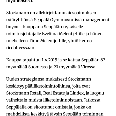
myönteisesti.
Stockmann on allekirjoittanut aiesopimuksen
tytäryhtiönsä Seppälä Oy:n myynnistä management
buyout -kauppana Seppälän nykyiselle
toimitusjohtajalle Eveliina Melentjeffille ja hänen
miehelleen Timo Melentjeffille, yhtiö kertoo
tiedotteessaan.
Kauppa tapahtuu 1.4.2015 ja se kattaa Seppälän 82
myymälää Suomessa ja 20 myymälää Virossa.
Uuden strategiansa mukaisesti Stockmann
keskittyy pääliiketoimintoihinsa, joita ovat
Stockmann Retail, Real Estate ja Lindex, ja luopuu
vaiheittain muista liiketoiminnoistaan. Jatkossa
Seppälällä on sitoutunut omistaja, jonka on
mahdollista keskittyä täysin Seppälän toiminnan