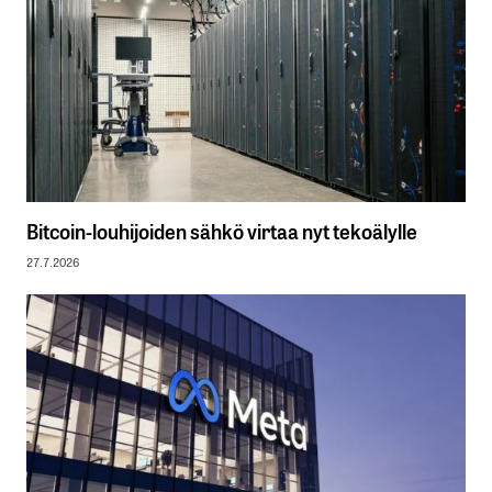
Bitcoin-louhijoiden sähkö virtaa nyt tekoälylle
27.7.2026