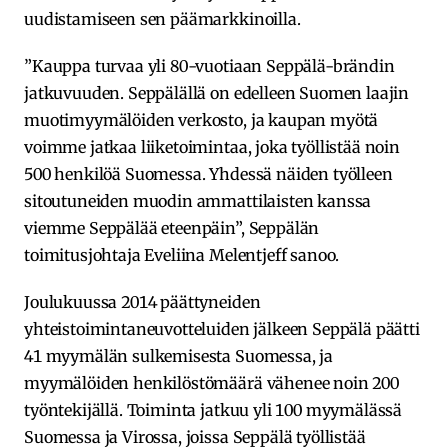
uudistamiseen sen päämarkkinoilla.
”Kauppa turvaa yli 80-vuotiaan Seppälä-brändin
jatkuvuuden. Seppälällä on edelleen Suomen laajin
muotimyymälöiden verkosto, ja kaupan myötä
voimme jatkaa liiketoimintaa, joka työllistää noin
500 henkilöä Suomessa. Yhdessä näiden työlleen
sitoutuneiden muodin ammattilaisten kanssa
viemme Seppälää eteenpäin”, Seppälän
toimitusjohtaja Eveliina Melentjeff sanoo.
Joulukuussa 2014 päättyneiden
yhteistoimintaneuvotteluiden jälkeen Seppälä päätti
41 myymälän sulkemisesta Suomessa, ja
myymälöiden henkilöstömäärä vähenee noin 200
työntekijällä. Toiminta jatkuu yli 100 myymälässä
Suomessa ja Virossa, joissa Seppälä työllistää