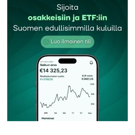
Sähköpostiosoitettasi ei julkaista.
Pakolliset
kentät on merkitty
*
Kommentti
*
Nimesi tai nimimerkkisi
*
Sähköpostiosoitteesi
*