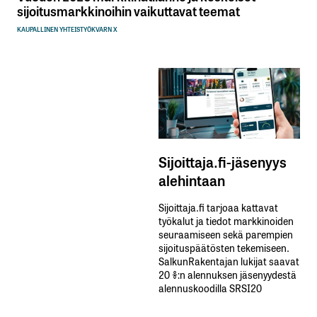
sijoitusmarkkinoihin vaikuttavat teemat
KAUPALLINEN YHTEISTYÖ
KVARN X
Sijoittaja.fi-jäsenyys
alehintaan
Sijoittaja.fi tarjoaa kattavat
työkalut ja tiedot markkinoiden
seuraamiseen sekä parempien
sijoituspäätösten tekemiseen.
SalkunRakentajan lukijat saavat
20 %:n alennuksen jäsenyydestä
alennuskoodilla SRSI20