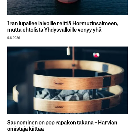
Iran lupailee laivoille reittiä Hormuzinsalmeen,
mutta ehtolista Yhdysvalloille venyy yhä
9.8.2026
Saunominen on pop rapakon takana – Harvian
omistaja kiittää