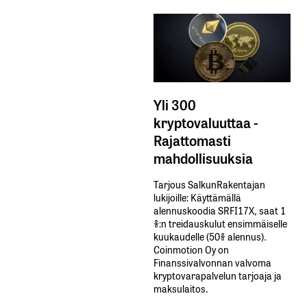
Yli 300
kryptovaluuttaa -
Rajattomasti
mahdollisuuksia
Tarjous SalkunRakentajan
lukijoille: Käyttämällä​ ​
alennuskoodia​ ​SRFI17X,​ ​saat​ ​1
%:n treidauskulut​ ​ensimmäiselle​ ​
kuukaudelle​ ​(50%​ ​alennus).
Coinmotion Oy on
Finanssivalvonnan valvoma
kryptovarapalvelun tarjoaja ja
maksulaitos.