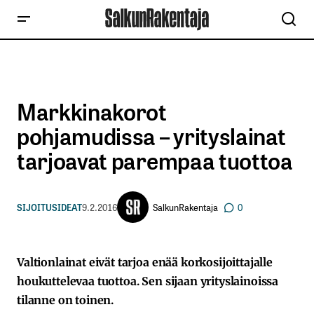
Markkinakorot
pohjamudissa – yrityslainat
tarjoavat parempaa tuottoa
SalkunRakentaja
SIJOITUSIDEAT
9.2.2016
0
Valtionlainat eivät tarjoa enää korkosijoittajalle
houkuttelevaa tuottoa. Sen sijaan yrityslainoissa
tilanne on toinen.