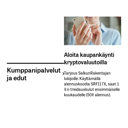
Aloita kaupankäynti
kryptovaluutoilla
Kumppanipalvelut
Tarjous SalkunRakentajan
ja edut
lukijoille: Käyttämällä​ ​
alennuskoodia​ ​SRFI17X,​ ​saat​ ​1
%:n treidauskulut​ ​ensimmäiselle​ ​
kuukaudelle​ ​(50%​ ​alennus).