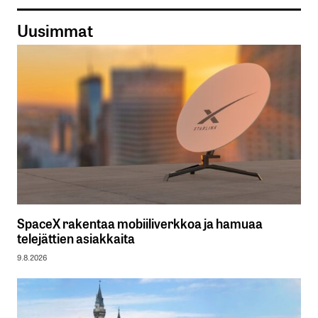
Uusimmat
SpaceX rakentaa mobiiliverkkoa ja hamuaa
telejättien asiakkaita
9.8.2026