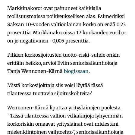
Markkinakorot ovat painuneet kaikkialla
teollisuusmaissa poikkeuksellisen alas. Esimerkiksi
Saksan 10-vuoden valtionlainan korko on enää 0,23
prosenttia. Markkinakoroissa 12 kuukauden euribor
on jo negatiivinen -0,005 prosenttia.
Pitkien korkosijoitusten tuotto-riski-suhde onkin
erittäin heikko, arvioi Evlin seniorisalkunhoitaja
Tanja Wennonen-Kärnä
blogissaan
.
Mistä korkosijoittaja siis voisi löytää tässä
tilanteessa tuottavia sijoituskohteita?
Wennonen-Kärnä liputtaa yrityslainojen puolesta.
”Tässä tilanteessa valtion velkakirjoja lyhyemmän
korkoriskin omaavat yrityslainat ovat mielestäni
mielenkiintoinen vaihtoehto”, seniorisalkunhoitaja