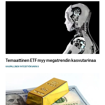
Temaattinen ETF myy megatrendin kasvutarinaa
KAUPALLINEN YHTEISTYÖ
KVARN X