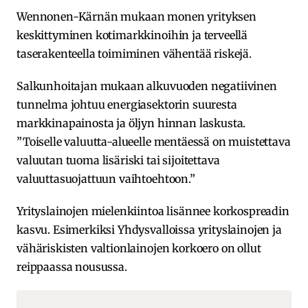
Wennonen-Kärnän mukaan monen yrityksen
keskittyminen kotimarkkinoihin ja terveellä
taserakenteella toimiminen vähentää riskejä.
Salkunhoitajan mukaan alkuvuoden negatiivinen
tunnelma johtuu energiasektorin suuresta
markkinapainosta ja öljyn hinnan laskusta.
”Toiselle valuutta-alueelle mentäessä on muistettava
valuutan tuoma lisäriski tai sijoitettava
valuuttasuojattuun vaihtoehtoon.”
Yrityslainojen mielenkiintoa lisännee korkospreadin
kasvu. Esimerkiksi Yhdysvalloissa yrityslainojen ja
vähäriskisten valtionlainojen korkoero on ollut
reippaassa nousussa.