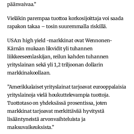
päänvaivaa.”
Vieläkin parempaa tuottoa korkosijoittaja voi saada
rapakon takaa – tosin suuremmalla riskillä.
USA:n high yield -markkinat ovat Wennonen-
Kärnän mukaan likvidit yli tuhannen
liikkeeseenlaskijan, reilun kahden tuhannen
yrityslainan sekä yli 1,2 triljoonan dollarin
markkinakoollaan.
”Amerikkalaiset yrityslainat tarjoavat eurooppalaisia
yrityslainoja vielä houkuttelevampia tuottoja.
Tuottotaso on yhdeksässä prosentissa, joten
markkinat tarjoavat merkittävää hyvitystä
lisääntyneistä arvonvaihteluista ja
maksuvaikeuksista.”