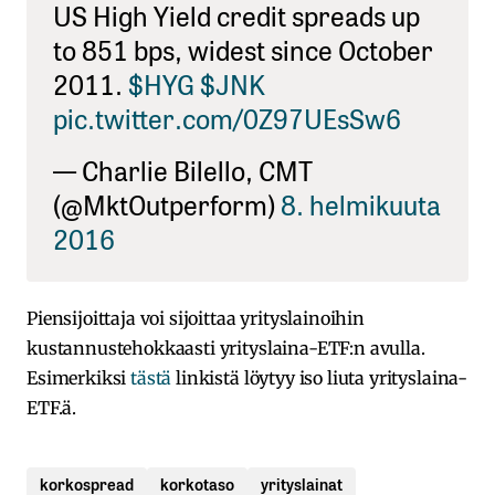
US High Yield credit spreads up
to 851 bps, widest since October
2011.
$HYG
$JNK
pic.twitter.com/0Z97UEsSw6
— Charlie Bilello, CMT
(@MktOutperform)
8. helmikuuta
2016
Piensijoittaja voi sijoittaa yrityslainoihin
kustannustehokkaasti yrityslaina-ETF:n avulla.
Esimerkiksi
tästä
linkistä löytyy iso liuta yrityslaina-
ETF.ä.
korkospread
korkotaso
yrityslainat