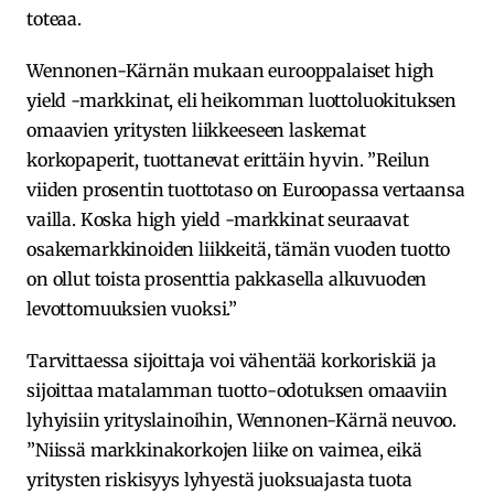
toteaa.
Wennonen-Kärnän mukaan eurooppalaiset high
yield -markkinat, eli heikomman luottoluokituksen
omaavien yritysten liikkeeseen laskemat
korkopaperit, tuottanevat erittäin hyvin. ”Reilun
viiden prosentin tuottotaso on Euroopassa vertaansa
vailla. Koska high yield -markkinat seuraavat
osakemarkkinoiden liikkeitä, tämän vuoden tuotto
on ollut toista prosenttia pakkasella alkuvuoden
levottomuuksien vuoksi.”
Tarvittaessa sijoittaja voi vähentää korkoriskiä ja
sijoittaa matalamman tuotto-odotuksen omaaviin
lyhyisiin yrityslainoihin, Wennonen-Kärnä neuvoo.
”Niissä markkinakorkojen liike on vaimea, eikä
yritysten riskisyys lyhyestä juoksuajasta tuota