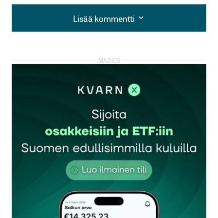
Lisää kommentti
Lisää kommentti
kirjautua
sisään
rekisteröityä
Sähköpostiosoitettasi ei julkaista.
Pakolliset
kentät on merkitty
*
Kommentti
*