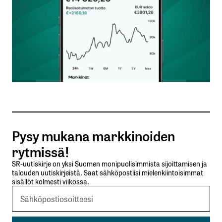
Nimesi tai nimimerkkisi
*
Sähköpostiosoitteesi
*
Tilaa SalkunRakentajan uutiskirje
Pysy mukana markkinoiden
Lähetä kommentti
rytmissä!
SR-uutiskirje on yksi Suomen monipuolisimmista sijoittamisen ja
talouden uutiskirjeistä. Saat sähköpostiisi mielenkiintoisimmat
sisällöt kolmesti viikossa.