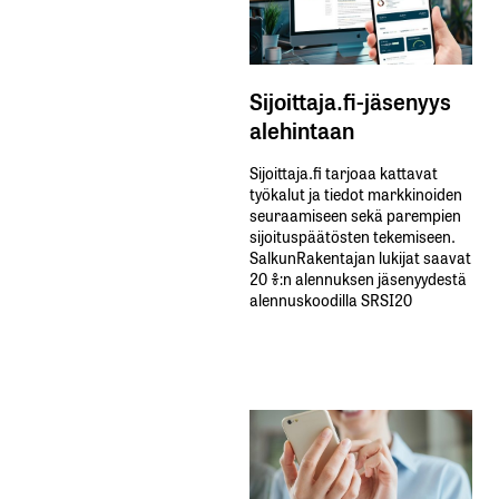
Sijoittaja.fi-jäsenyys
alehintaan
Sijoittaja.fi tarjoaa kattavat
työkalut ja tiedot markkinoiden
seuraamiseen sekä parempien
sijoituspäätösten tekemiseen.
SalkunRakentajan lukijat saavat
20 %:n alennuksen jäsenyydestä
alennuskoodilla SRSI20