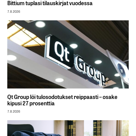
Bittium tuplasi tilauskirjat vuodessa
7.8.2026
Qt Group löi tulosodotukset reippaasti – osake
kipusi 27 prosenttia
7.8.2026