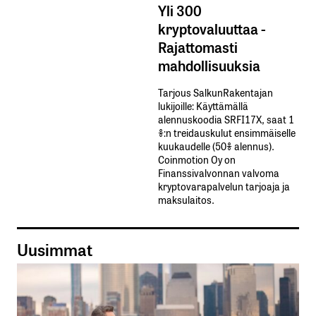
Yli 300
kryptovaluuttaa -
Rajattomasti
mahdollisuuksia
Tarjous SalkunRakentajan
lukijoille: Käyttämällä​ ​
alennuskoodia​ ​SRFI17X,​ ​saat​ ​1
%:n treidauskulut​ ​ensimmäiselle​ ​
kuukaudelle​ ​(50%​ ​alennus).
Coinmotion Oy on
Finanssivalvonnan valvoma
kryptovarapalvelun tarjoaja ja
maksulaitos.
Uusimmat