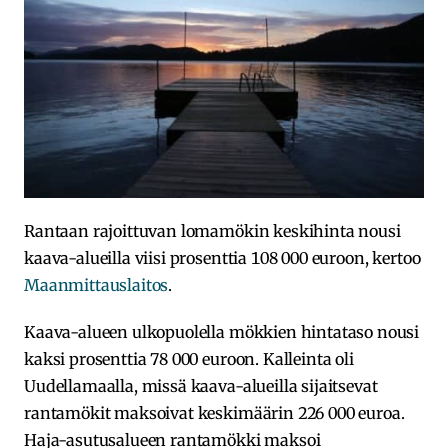
Rantaan rajoittuvan lomamökin keskihinta nousi
kaava-alueilla viisi prosenttia 108 000 euroon, kertoo
Maanmittauslaitos
.
Kaava-alueen ulkopuolella mökkien hintataso nousi
kaksi prosenttia 78 000 euroon. Kalleinta oli
Uudellamaalla, missä kaava-alueilla sijaitsevat
rantamökit maksoivat keskimäärin 226 000 euroa.
Haja-asutusalueen rantamökki maksoi