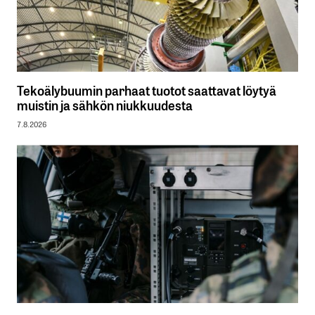
Tekoälybuumin parhaat tuotot saattavat löytyä
muistin ja sähkön niukkuudesta
7.8.2026