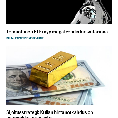
Temaattinen ETF myy megatrendin kasvutarinaa
KAUPALLINEN YHTEISTYÖ
KVARN X
Sijoitusstrategi: Kullan hintanotkahdus on
ostopaikka, ei varoitus