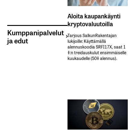
Aloita kaupankäynti
kryptovaluutoilla
Kumppanipalvelut
Tarjous SalkunRakentajan
ja edut
lukijoille: Käyttämällä​ ​
alennuskoodia​ ​SRFI17X,​ ​saat​ ​1
%:n treidauskulut​ ​ensimmäiselle​ ​
kuukaudelle​ ​(50%​ ​alennus).