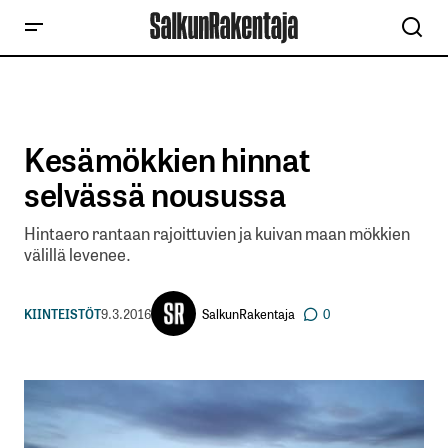
Kesämökkien hinnat
selvässä nousussa
Hintaero rantaan rajoittuvien ja kuivan maan mökkien
välillä levenee.
SalkunRakentaja
KIINTEISTÖT
9.3.2016
0