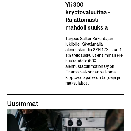
Yli 300
kryptovaluuttaa -
Rajattomasti
mahdollisuuksia
Tarjous SalkunRakentajan
lukijoille: Käyttämällä​ ​
alennuskoodia​ ​SRFI17X,​ ​saat​ ​1
%:n treidauskulut​ ​ensimmäiselle​ ​
kuukaudelle​ ​(50%​ ​
alennus).Coinmotion Oy on
Finanssivalvonnan valvoma
kryptovarapalvelun tarjoaja ja
maksulaitos.
Uusimmat