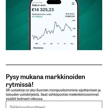
Kommentti
*
Nimesi tai nimimerkkisi
*
Sähköpostiosoitteesi
*
Tilaa SalkunRakentajan uutiskirje
Pysy mukana markkinoiden
Lähetä kommentti
rytmissä!
SR-uutiskirje on yksi Suomen monipuolisimmista sijoittamisen ja
talouden uutiskirjeistä. Saat sähköpostiisi mielenkiintoisimmat
sisällöt kolmesti viikossa.