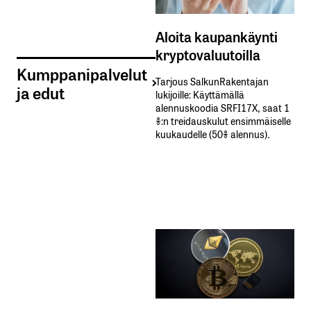
Aloita kaupankäynti
kryptovaluutoilla
Kumppanipalvelut
Tarjous SalkunRakentajan
ja edut
lukijoille: Käyttämällä​ ​
alennuskoodia​ ​SRFI17X,​ ​saat​ ​1
%:n treidauskulut​ ​ensimmäiselle​ ​
kuukaudelle​ ​(50%​ ​alennus).