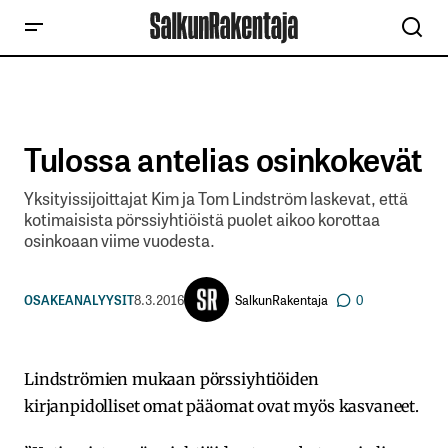
Tulossa antelias osinkokevät
Yksityissijoittajat Kim ja Tom Lindström laskevat, että
kotimaisista pörssiyhtiöistä puolet aikoo korottaa
osinkoaan viime vuodesta.
SalkunRakentaja
OSAKEANALYYSIT
8.3.2016
0
Lindströmien mukaan pörssiyhtiöiden
kirjanpidolliset omat pääomat ovat myös kasvaneet.