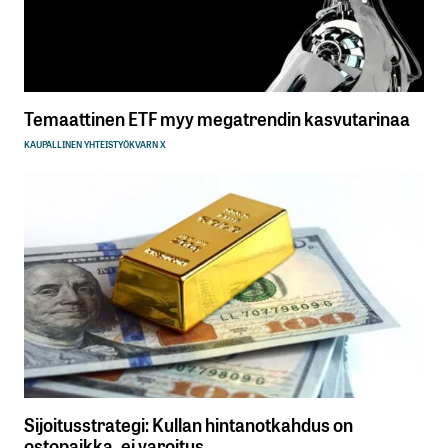
Temaattinen ETF myy megatrendin kasvutarinaa
KAUPALLINEN YHTEISTYÖ
KVARN X
Sijoitusstrategi: Kullan hintanotkahdus on
ostopaikka, ei varoitus