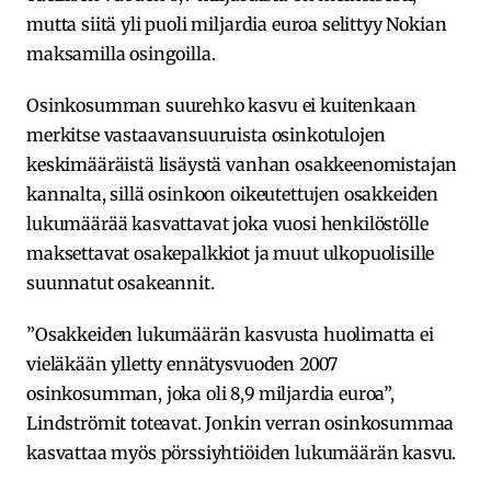
mutta siitä yli puoli miljardia euroa selittyy Nokian
maksamilla osingoilla.
Osinkosumman suurehko kasvu ei kuitenkaan
merkitse vastaavansuuruista osinkotulojen
keskimääräistä lisäystä vanhan osakkeenomistajan
kannalta, sillä osinkoon oikeutettujen osakkeiden
lukumäärää kasvattavat joka vuosi henkilöstölle
maksettavat osakepalkkiot ja muut ulkopuolisille
suunnatut osakeannit.
”Osakkeiden lukumäärän kasvusta huolimatta ei
vieläkään ylletty ennätysvuoden 2007
osinkosumman, joka oli 8,9 miljardia euroa”,
Lindströmit toteavat. Jonkin verran osinkosummaa
kasvattaa myös pörssiyhtiöiden lukumäärän kasvu.