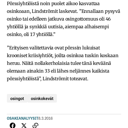
Pörssiyhtiöistä noin puolet aikoo kasvattaa
osinkoaan, Lindströmit laskevat. ”Ennallaan pysyvä
osinko tai edelleen jatkuva osingottomuus oli 46
yhtiöllä ja synkkiä uutisia, aiempaa alhaisempi
osinko, oli 17 yhtiöllä.”
”Erityisen valitettavia ovat pörssin lukuisat
krooniset kriisiyhtiöt, joilta osinkoa tuskin koskaan
heruu. Näitä nollakerholaisia tulee tänä keväänä
olemaan ainakin 33 eli lähes neljännes kaikista
pörssiyhtiöistä”, Lindströmit toteavat.
osingot
osinkokevät
OSAKEANALYYSIT
8.3.2016