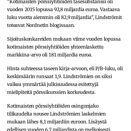
”Kotimaisten pörssiyhtiöiden tasesubstanssi oli
vuoden 2015 lopussa 92,8 miljardia euroa. Vastaava
luku vuotta aiemmin oli 82,9 miljardia”, Lindströmit
toteavat Nordnetin blogissaan.
Sijoituskonkareiden mukaan viime vuoden lopussa
kotimaisten pörssiyhtiöiden yhteenlaskettu
markkina-arvo oli 181 miljardia euroa.
Hinta suhteessa taseen kirja-arvoon, eli P/B-luku, oli
keskimäärin runsaat 1,9. Lindströmien on siksi
vaikea ymmärtää julkisuudessa esitettyjä
mielipiteitä pörssikurssien korkeudesta.
Kotimaisten pörssiyhtiöiden osingonjako
tilikaudelta nousee Lindströmien laskelmien
mukaan lähes 8,1 miljardiin euroon. Lisäystä
edellisen vuoden 6,7 miljardista on melkoisesti,