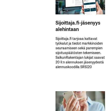
Sijoittaja.fi-jäsenyys
alehintaan
Sijoittaja.fi tarjoaa kattavat
työkalut ja tiedot markkinoiden
seuraamiseen sekä parempien
sijoituspäätösten tekemiseen.
SalkunRakentajan lukijat saavat
20 %:n alennuksen jäsenyydestä
alennuskoodilla SRSI20