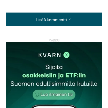
Lisää kommentti
Lisää kommentti
kirjautua
sisään
rekisteröityä
Sähköpostiosoitettasi ei julkaista.
Pakolliset
kentät on merkitty
*