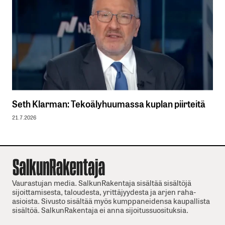
Seth Klarman: Tekoälyhuumassa kuplan piirteitä
21.7.2026
Vaurastujan media. SalkunRakentaja sisältää sisältöjä
sijoittamisesta, taloudesta, yrittäjyydesta ja arjen raha-
asioista. Sivusto sisältää myös kumppaneidensa kaupallista
sisältöä. SalkunRakentaja ei anna sijoitussuosituksia.