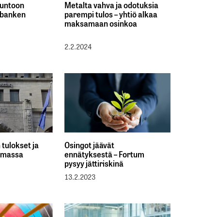
kuntoon
Metalta vahva ja odotuksia
dsbanken
parempi tulos – yhtiö alkaa
maksamaan osinkoa
2.2.2024
 tulokset ja
Osingot jäävät
tamassa
ennätyksestä – Fortum
pysyy jättiriskinä
13.2.2023