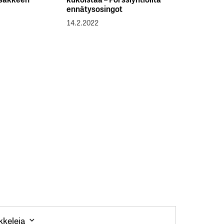
ennätysosingot
14.2.2022
kkeleja