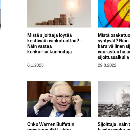
Mistä sijoittaja löytää
Mistä osaketuo
kestävää osinkotuottoa? –
syntyvät? Näin
Näin vastaa
kärsivällinen si
konkarisalkunhoitaja
vaurastuu haja
sijoitussalkulla
8.1.2023
29.8.2022
Onko Warren Buffettin
Sijoittaja, näin
omistama REIT-yhtiö
hyvän osinko-