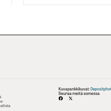
Lisää arti
Kuvapankkikuvat:
Depositpho
Seuraa meitä somessa
ä
ha-
allista