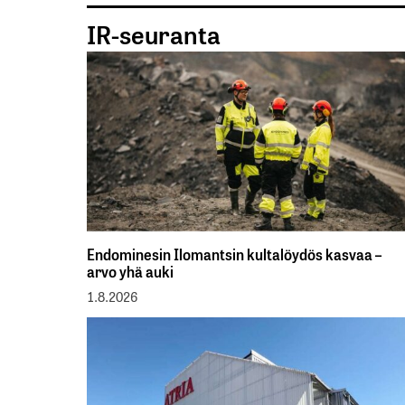
IR-seuranta
Endominesin Ilomantsin kultalöydös kasvaa –
arvo yhä auki
1.8.2026