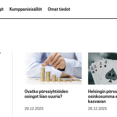
it
Kumppanisisällöt
Omat tiedot
Ovatko pörssiyhtiöiden
Helsingin pörss
osingot liian suuria?
osinkosumma e
kasvavan
29.12.2025
28.12.2025