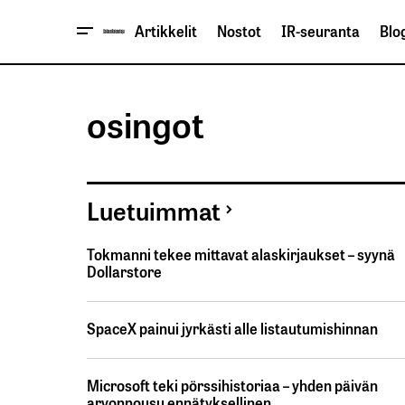
Artikkelit
Nostot
IR-seuranta
Blog
osingot
Luetuimmat
Tokmanni tekee mittavat alaskirjaukset – syynä
Dollarstore
SpaceX painui jyrkästi alle listautumishinnan
Microsoft teki pörssihistoriaa – yhden päivän
arvonnousu ennätyksellinen