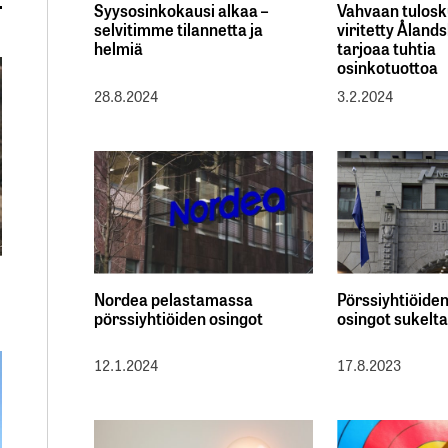
Syysosinkokausi alkaa –
Vahvaan tulos
selvitimme tilannetta ja
viritetty Ålan
helmiä
tarjoaa tuhtia
osinkotuottoa
28.8.2024
3.2.2024
Nordea pelastamassa
Pörssiyhtiöiden
pörssiyhtiöiden osingot
osingot sukel
12.1.2024
17.8.2023