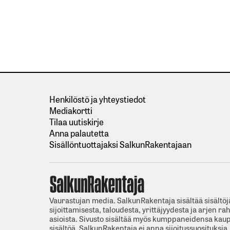
Henkilöstö ja yhteystiedot
Mediakortti
Tilaa uutiskirje
Anna palautetta
Sisällöntuottajaksi SalkunRakentajaan
Vaurastujan media. SalkunRakentaja sisältää sisältöj
sijoittamisesta, taloudesta, yrittäjyydesta ja arjen ra
asioista. Sivusto sisältää myös kumppaneidensa kaup
sisältöä. SalkunRakentaja ei anna sijoitussuosituksia.