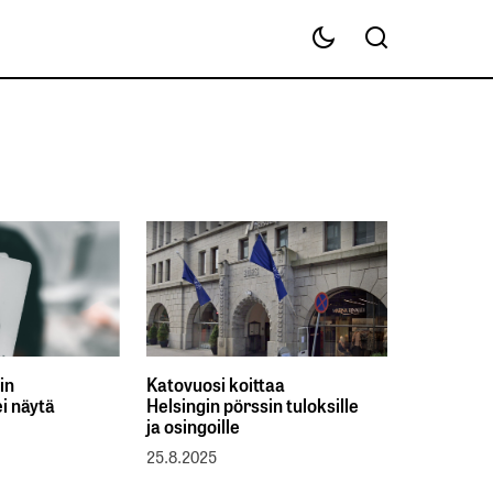
in
Katovuosi koittaa
i näytä
Helsingin pörssin tuloksille
ja osingoille
25.8.2025