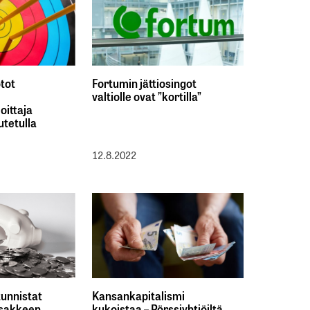
tot
Fortumin jättiosingot
valtiolle ovat ”kortilla”
joittaja
utetulla
12.8.2022
 tunnistat
Kansankapitalismi
osakkeen
kukoistaa – Pörssiyhtiöiltä