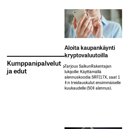
Aloita kaupankäynti
kryptovaluutoilla
Kumppanipalvelut
Tarjous SalkunRakentajan
ja edut
lukijoille: Käyttämällä​ ​
alennuskoodia​ ​SRFI17X,​ ​saat​ ​1
%:n treidauskulut​ ​ensimmäiselle​ ​
kuukaudelle​ ​(50%​ ​alennus).