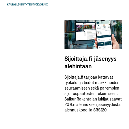
KAUPALLINEN YHTEISTYÖ
KVARN X
Sijoittaja.fi-jäsenyys
alehintaan
Sijoittaja.fi tarjoaa kattavat
työkalut ja tiedot markkinoiden
seuraamiseen sekä parempien
sijoituspäätösten tekemiseen.
SalkunRakentajan lukijat saavat
20 %:n alennuksen jäsenyydestä
alennuskoodilla SRSI20