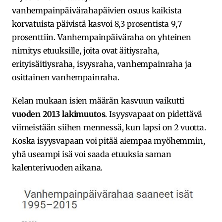
vanhempainpäivärahapäivien osuus kaikista
korvatuista päivistä kasvoi 8,3 prosentista 9,7
prosenttiin. Vanhempainpäiväraha on yhteinen
nimitys etuuksille, joita ovat äitiysraha,
erityisäitiysraha, isyysraha, vanhempainraha ja
osittainen vanhempainraha.
Kelan mukaan isien määrän kasvuun vaikutti
vuoden 2013 lakimuutos
. Isyysvapaat on pidettävä
viimeistään siihen mennessä, kun lapsi on 2 vuotta.
Koska isyysvapaan voi pitää aiempaa myöhemmin,
yhä useampi isä voi saada etuuksia saman
kalenterivuoden aikana.