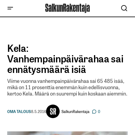
Kela:
Vanhempainpäivärahaa sai
ennätysmäärä isiä
Viime vuonna vanhempainpäivärahaa sai 65 485 isää,
mikä on 11 prosenttia enemmän kuin edellisvuonna,
kertoo Kela. Määrä on suurempi kuin koskaan aiemmin.
SalkunRakentaja
OMA TALOUS
8.5.2016
0