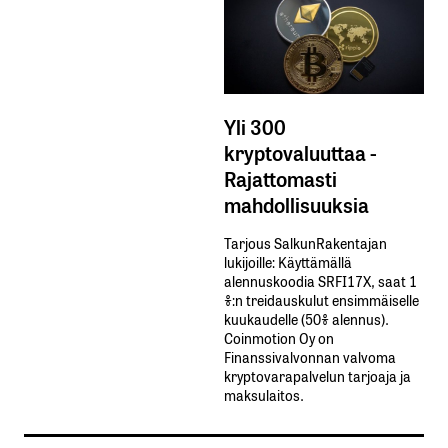
Yli 300
kryptovaluuttaa -
Rajattomasti
mahdollisuuksia
Tarjous SalkunRakentajan
lukijoille: Käyttämällä​ ​
alennuskoodia​ ​SRFI17X,​ ​saat​ ​1
%:n treidauskulut​ ​ensimmäiselle​ ​
kuukaudelle​ ​(50%​ ​alennus).
Coinmotion Oy on
Finanssivalvonnan valvoma
kryptovarapalvelun tarjoaja ja
maksulaitos.