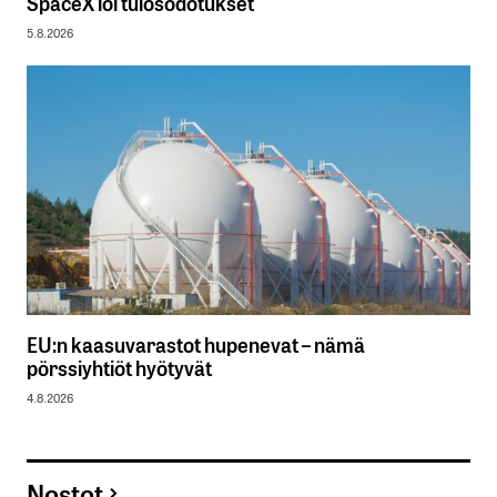
SpaceX löi tulosodotukset
5.8.2026
EU:n kaasuvarastot hupenevat – nämä
pörssiyhtiöt hyötyvät
4.8.2026
Nostot