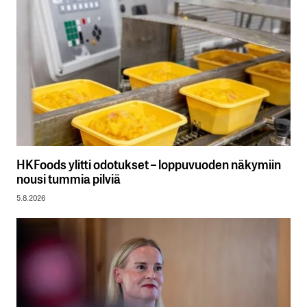
HKFoods ylitti odotukset – loppuvuoden näkymiin
nousi tummia pilviä
5.8.2026