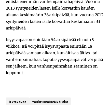
entistä enemmän vanhempainrahapäiviä: Vuonna
2013 syntyneiden lasten isille korvattiin kauden
aikana keskimäärin 36 arkipäivää, kun vuonna 2012
syntyneiden lasten isille korvattiin keskimäärin 33
arkipäivää.
Isyysvapaa on enintään 54 arkipäivää eli noin 9
viikkoa. Isä voi pitää isyysvapaata enintään 18
arkipäivää samaan aikaan, kun äiti saa äitiys- tai
vanhempainrahaa. Loput isyysvapaapäivät voi pitää
sen jälkeen, kun vanhempainrahan saaminen on
loppunut.
isyysvapaa
vanhempainpäiväraha