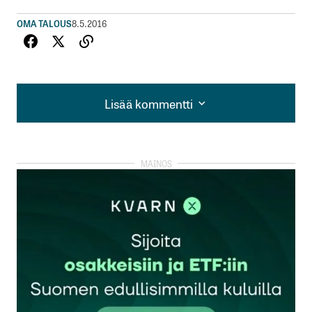
OMA TALOUS
8.5.2016
Lisää kommentti
Lisää kommentti
kirjautua
sisään
rekisteröityä
Sähköpostiosoitettasi ei julkaista.
Pakolliset