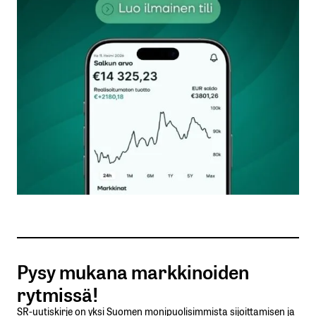
kentät on merkitty
*
Kommentti
*
Nimesi tai nimimerkkisi
*
Sähköpostiosoitteesi
*
Tilaa SalkunRakentajan uutiskirje
Pysy mukana markkinoiden
Lähetä kommentti
rytmissä!
SR-uutiskirje on yksi Suomen monipuolisimmista sijoittamisen ja