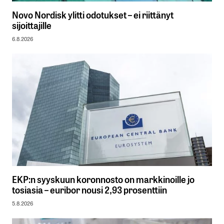
Novo Nordisk ylitti odotukset – ei riittänyt
sijoittajille
6.8.2026
EKP:n syyskuun koronnosto on markkinoille jo
tosiasia – euribor nousi 2,93 prosenttiin
5.8.2026