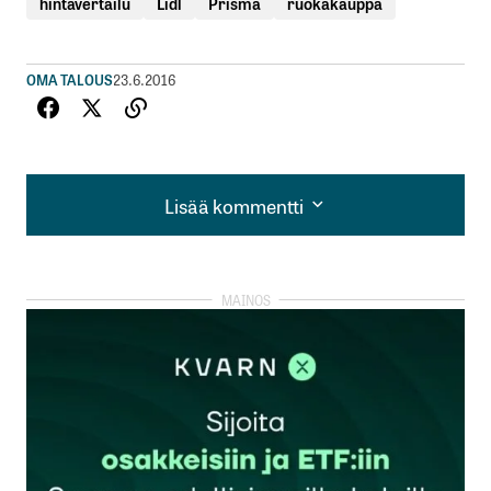
hintavertailu
Lidl
Prisma
ruokakauppa
OMA TALOUS
23.6.2016
Lisää kommentti
Lisää kommentti
kirjautua
sisään
rekisteröityä