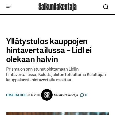
Yllätystulos kauppojen
hintavertailussa – Lidl ei
olekaan halvin
Prisma on onnistunut ohittamaan Lidlin
hintavertailussa, Kuluttajaliiton toteuttama Kuluttajan
kauppakassi -hintavertailu osoittaa.
SalkunRakentaja
OMA TALOUS
23.6.2016
0