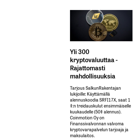
Yli 300
kryptovaluuttaa -
Rajattomasti
mahdollisuuksia
Tarjous SalkunRakentajan
lukijoille: Käyttämällä​ ​
alennuskoodia​ ​SRFI17X,​ ​saat​ ​1
%:n treidauskulut​ ​ensimmäiselle​ ​
kuukaudelle​ ​(50%​ ​alennus).
Coinmotion Oy on
Finanssivalvonnan valvoma
kryptovarapalvelun tarjoaja ja
maksulaitos.