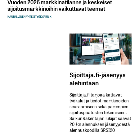
Vuoden 2026 markkinatilanne ja keskeiset
sijoitusmarkkinoihin vaikuttavat teemat
KAUPALLINEN YHTEISTYÖ
KVARN X
Sijoittaja.fi-jäsenyys
alehintaan
Sijoittaja.fi tarjoaa kattavat
työkalut ja tiedot markkinoiden
seuraamiseen sekä parempien
sijoituspäätösten tekemiseen.
SalkunRakentajan lukijat saavat
20 %:n alennuksen jäsenyydestä
alennuskoodilla SRSI20