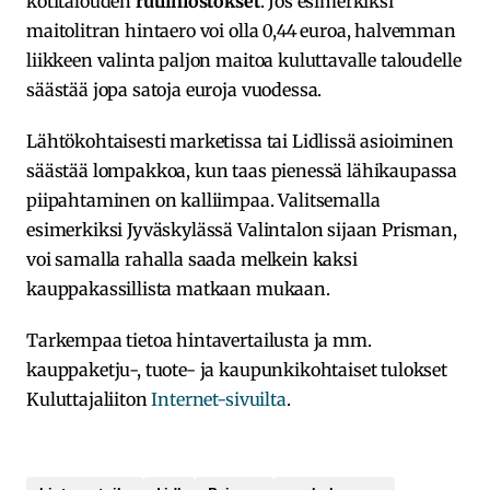
kotitalouden
rutiiniostokset
. Jos esimerkiksi
maitolitran hintaero voi olla 0,44 euroa, halvemman
liikkeen valinta paljon maitoa kuluttavalle taloudelle
säästää jopa satoja euroja vuodessa.
Lähtökohtaisesti marketissa tai Lidlissä asioiminen
säästää lompakkoa, kun taas pienessä lähikaupassa
piipahtaminen on kalliimpaa. Valitsemalla
esimerkiksi Jyväskylässä Valintalon sijaan Prisman,
voi samalla rahalla saada melkein kaksi
kauppakassillista matkaan mukaan.
Tarkempaa tietoa hintavertailusta ja mm.
kauppaketju-, tuote- ja kaupunkikohtaiset tulokset
Kuluttajaliiton
Internet-sivuilta
.