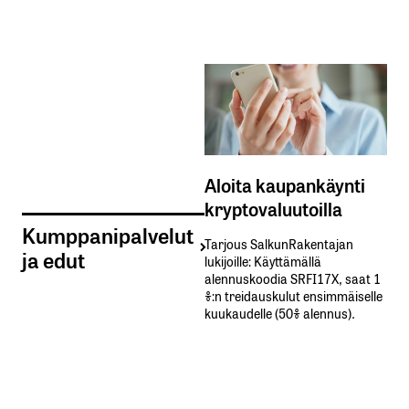
Aloita kaupankäynti
kryptovaluutoilla
Kumppanipalvelut
Tarjous SalkunRakentajan
ja edut
lukijoille: Käyttämällä​ ​
alennuskoodia​ ​SRFI17X,​ ​saat​ ​1
%:n treidauskulut​ ​ensimmäiselle​ ​
kuukaudelle​ ​(50%​ ​alennus).