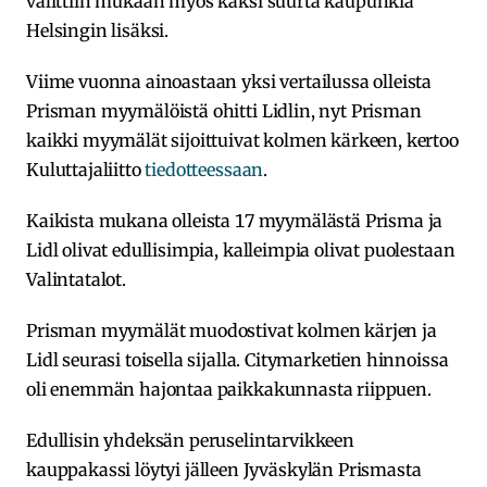
valittiin mukaan myös kaksi suurta kaupunkia
Helsingin lisäksi.
Viime vuonna ainoastaan yksi vertailussa olleista
Prisman myymälöistä ohitti Lidlin, nyt Prisman
kaikki myymälät sijoittuivat kolmen kärkeen, kertoo
Kuluttajaliitto
tiedotteessaan
.
Kaikista mukana olleista 17 myymälästä Prisma ja
Lidl olivat edullisimpia, kalleimpia olivat puolestaan
Valintatalot.
Prisman myymälät muodostivat kolmen kärjen ja
Lidl seurasi toisella sijalla. Citymarketien hinnoissa
oli enemmän hajontaa paikkakunnasta riippuen.
Edullisin yhdeksän peruselintarvikkeen
kauppakassi löytyi jälleen Jyväskylän Prismasta