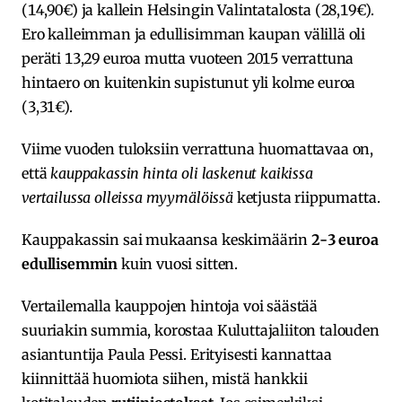
(14,90€) ja kallein Helsingin Valintatalosta (28,19€).
Ero kalleimman ja edullisimman kaupan välillä oli
peräti 13,29 euroa mutta vuoteen 2015 verrattuna
hintaero on kuitenkin supistunut yli kolme euroa
(3,31€).
Viime vuoden tuloksiin verrattuna huomattavaa on,
että
kauppakassin hinta oli laskenut kaikissa
vertailussa olleissa myymälöissä
ketjusta riippumatta.
Kauppakassin sai mukaansa keskimäärin
2-3 euroa
edullisemmin
kuin vuosi sitten.
Vertailemalla kauppojen hintoja voi säästää
suuriakin summia, korostaa Kuluttajaliiton talouden
asiantuntija Paula Pessi. Erityisesti kannattaa
kiinnittää huomiota siihen, mistä hankkii