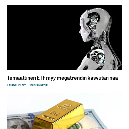
Temaattinen ETF myy megatrendin kasvutarinaa
KAUPALLINEN YHTEISTYÖ
KVARN X