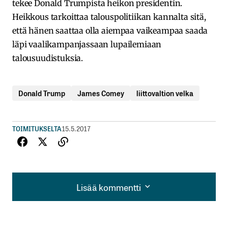
tekee Donald Trumpista heikon presidentin.
Heikkous tarkoittaa talouspolitiikan kannalta sitä,
että hänen saattaa olla aiempaa vaikeampaa saada
läpi vaalikampanjassaan lupailemiaan
talousuudistuksia.
Donald Trump
James Comey
liittovaltion velka
TOIMITUKSELTA
15.5.2017
Lisää kommentti
Lisää kommentti