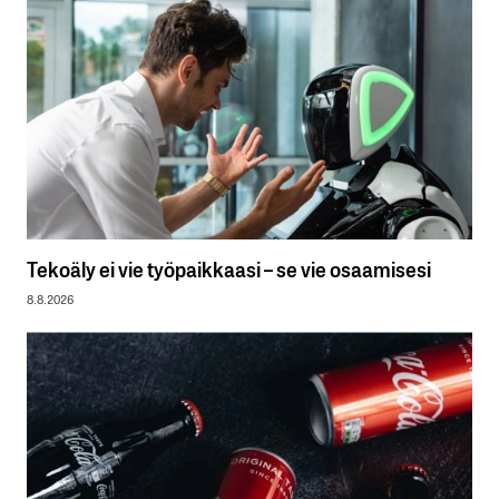
Tekoäly ei vie työpaikkaasi – se vie osaamisesi
8.8.2026