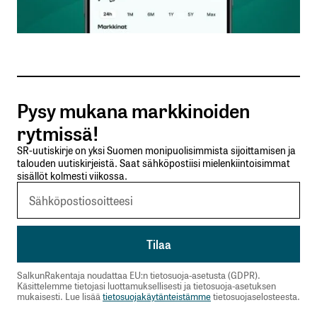
Sähköpostiosoitteesi
*
Tilaa SalkunRakentajan uutiskirje
Pysy mukana markkinoiden
Lähetä kommentti
rytmissä!
SR-uutiskirje on yksi Suomen monipuolisimmista sijoittamisen ja
talouden uutiskirjeistä. Saat sähköpostiisi mielenkiintoisimmat
sisällöt kolmesti viikossa.
SalkunRakentaja noudattaa EU:n tietosuoja-asetusta (GDPR).
Käsittelemme tietojasi luottamuksellisesti ja tietosuoja-asetuksen
mukaisesti. Lue lisää
tietosuojakäytänteistämme
tietosuojaselosteesta.