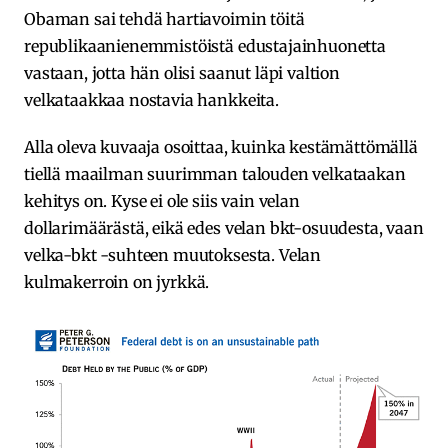
Obaman sai tehdä hartiavoimin töitä
republikaanienemmistöistä edustajainhuonetta
vastaan, jotta hän olisi saanut läpi valtion
velkataakkaa nostavia hankkeita.
Alla oleva kuvaaja osoittaa, kuinka kestämättömällä
tiellä maailman suurimman talouden velkataakan
kehitys on. Kyse ei ole siis vain velan
dollarimäärästä, eikä edes velan bkt-osuudesta, vaan
velka-bkt -suhteen muutoksesta. Velan
kulmakerroin on jyrkkä.