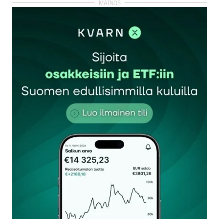
kirjautua
sisään
rekisteröityä
Sähköpostiosoitettasi ei julkaista.
Pakolliset
kentät on merkitty
*
Kommentti
*
Nimesi tai nimimerkkisi
*