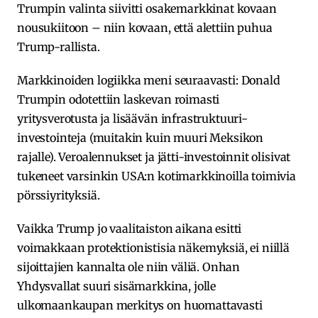
Trumpin valinta siivitti osakemarkkinat kovaan
nousukiitoon – niin kovaan, että alettiin puhua
Trump-rallista.
Markkinoiden logiikka meni seuraavasti: Donald
Trumpin odotettiin laskevan roimasti
yritysverotusta ja lisäävän infrastruktuuri-
investointeja (muitakin kuin muuri Meksikon
rajalle). Veroalennukset ja jätti-investoinnit olisivat
tukeneet varsinkin USA:n kotimarkkinoilla toimivia
pörssiyrityksiä.
Vaikka Trump jo vaalitaiston aikana esitti
voimakkaan protektionistisia näkemyksiä, ei niillä
sijoittajien kannalta ole niin väliä. Onhan
Yhdysvallat suuri sisämarkkina, jolle
ulkomaankaupan merkitys on huomattavasti