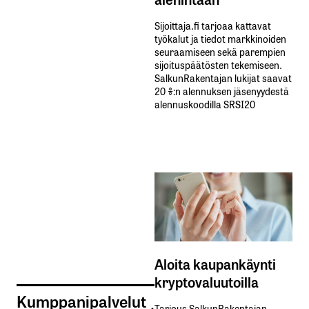
Sijoittaja.fi tarjoaa kattavat
työkalut ja tiedot markkinoiden
seuraamiseen sekä parempien
sijoituspäätösten tekemiseen.
SalkunRakentajan lukijat saavat
20 %:n alennuksen jäsenyydestä
alennuskoodilla SRSI20
Aloita kaupankäynti
kryptovaluutoilla
Kumppanipalvelut
Tarjous SalkunRakentajan