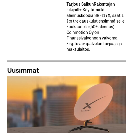
Tarjous SalkunRakentajan
lukijoille: Käyttämällä​ ​
alennuskoodia​ ​SRFI17X,​ ​saat​ ​1
%:n treidauskulut​ ​ensimmäiselle​ ​
kuukaudelle​ ​(50%​ ​alennus).
Coinmotion Oy on
Finanssivalvonnan valvoma
kryptovarapalvelun tarjoaja ja
maksulaitos.
Uusimmat