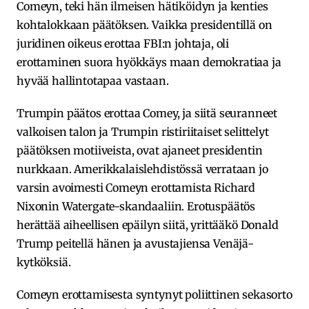
Comeyn, teki hän ilmeisen hätiköidyn ja kenties
kohtalokkaan päätöksen. Vaikka presidentillä on
juridinen oikeus erottaa FBI:n johtaja, oli
erottaminen suora hyökkäys maan demokratiaa ja
hyvää hallintotapaa vastaan.
Trumpin päätos erottaa Comey, ja siitä seuranneet
valkoisen talon ja Trumpin ristiriitaiset selittelyt
päätöksen motiiveista, ovat ajaneet presidentin
nurkkaan. Amerikkalaislehdistössä verrataan jo
varsin avoimesti Comeyn erottamista Richard
Nixonin Watergate-skandaaliin. Erotuspäätös
herättää aiheellisen epäilyn siitä, yrittääkö Donald
Trump peitellä hänen ja avustajiensa Venäjä-
kytköksiä.
Comeyn erottamisesta syntynyt poliittinen sekasorto