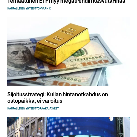
Temaattinen ETF myy megatrendin kasvutarinaa
KAUPALLINEN YHTEISTYÖ
KVARN X
Sijoitusstrategi: Kullan hintanotkahdus on
ostopaikka, ei varoitus
KAUPALLINEN YHTEISTYÖ
RAAKA-AINEET