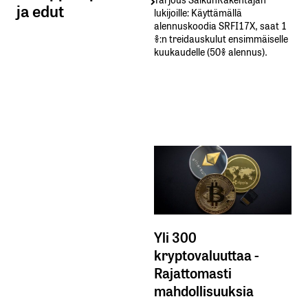
ja edut
lukijoille: Käyttämällä​ ​
alennuskoodia​ ​SRFI17X,​ ​saat​ ​1
%:n treidauskulut​ ​ensimmäiselle​ ​
kuukaudelle​ ​(50%​ ​alennus).
Yli 300
kryptovaluuttaa -
Rajattomasti
mahdollisuuksia