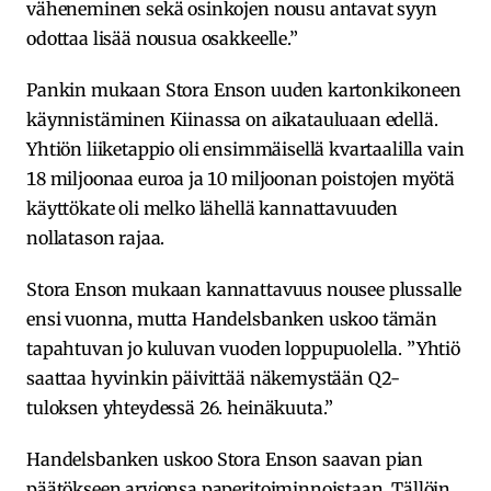
väheneminen sekä osinkojen nousu antavat syyn
odottaa lisää nousua osakkeelle.”
Pankin mukaan Stora Enson uuden kartonkikoneen
käynnistäminen Kiinassa on aikatauluaan edellä.
Yhtiön liiketappio oli ensimmäisellä kvartaalilla vain
18 miljoonaa euroa ja 10 miljoonan poistojen myötä
käyttökate oli melko lähellä kannattavuuden
nollatason rajaa.
Stora Enson mukaan kannattavuus nousee plussalle
ensi vuonna, mutta Handelsbanken uskoo tämän
tapahtuvan jo kuluvan vuoden loppupuolella. ”Yhtiö
saattaa hyvinkin päivittää näkemystään Q2-
tuloksen yhteydessä 26. heinäkuuta.”
Handelsbanken uskoo Stora Enson saavan pian
päätökseen arvionsa paperitoiminnoistaan. Tällöin