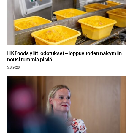
HKFoods ylitti odotukset – loppuvuoden näkymiin
nousi tummia pilviä
5.8.2026