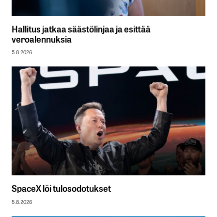
Hallitus jatkaa säästölinjaa ja esittää
veroalennuksia
5.8.2026
SpaceX löi tulosodotukset
5.8.2026