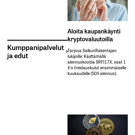
Aloita kaupankäynti
kryptovaluutoilla
Kumppanipalvelut
Tarjous SalkunRakentajan
ja edut
lukijoille: Käyttämällä​ ​
alennuskoodia​ ​SRFI17X,​ ​saat​ ​1
%:n treidauskulut​ ​ensimmäiselle​ ​
kuukaudelle​ ​(50%​ ​alennus).