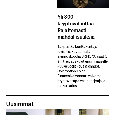
Yli 300
kryptovaluuttaa -
Rajattomasti
mahdollisuuksia
Tarjous SalkunRakentajan
lukijoille: Käyttämällä​ ​
alennuskoodia​ ​SRFI17X,​ ​saat​ ​1
%:n treidauskulut​ ​ensimmäiselle​ ​
kuukaudelle​ ​(50%​ ​alennus).
Coinmotion Oy on
Finanssivalvonnan valvoma
kryptovarapalvelun tarjoaja ja
maksulaitos.
Uusimmat