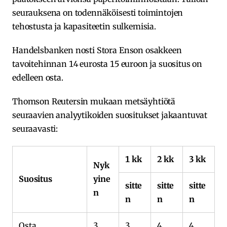
seurauksena on todennäköisesti toimintojen
tehostusta ja kapasiteetin sulkemisia.
Handelsbanken nosti Stora Enson osakkeen
tavoitehinnan 14 eurosta 15 euroon ja suositus on
edelleen osta.
Thomson Reutersin mukaan metsäyhtiötä
seuraavien analyytikoiden suositukset jakaantuvat
seuraavasti:
1 kk
2 kk
3 kk
Nyk
Suositus
yine
sitte
sitte
sitte
n
n
n
n
Osta
3
3
4
4