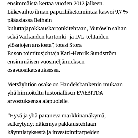
ensimmäistä kertaa vuoden 2012 jälkeen.
Liikevaihto ilman paperiliiketoimintaa kasvoi 9,7 %
pääasiassa Beihain
kuluttajapakkauskartonkitehtaan, Murów’n sahan
sekä Varkauden kartonki- ja LVL-tehtaiden
ylösajojen ansiosta”, totesi Stora
Enson toimitusjohtaja Karl-Henrik Sundström
ensimmäisen vuosineljänneksen
osavuosikatsauksessa.
Metsäyhtiön osake on Handelsbankenin mukaan
yhä hinnoiteltu historiallisen EV/EBITDA-
arvostuksensa alapuolelle.
”Hyvä ja yhä paraneva markkinanäkymä,
selkeytynyt näkemys pakkaustehtaan
käynnistyksestä ja investointitarpeiden