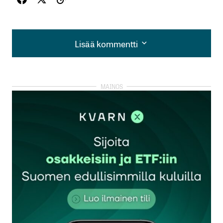
Lisää kommentti
Lisää kommentti
kirjautua
sisään
rekisteröityä
Sähköpostiosoitettasi ei julkaista.
Pakolliset
kentät on merkitty
*