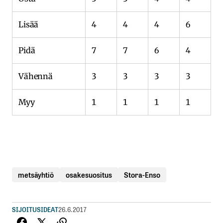
Lisää
4
4
4
6
Pidä
7
7
6
4
Vähennä
3
3
3
3
Myy
1
1
1
1
metsäyhtiö
osakesuositus
Stora-Enso
SIJOITUSIDEAT
26.6.2017