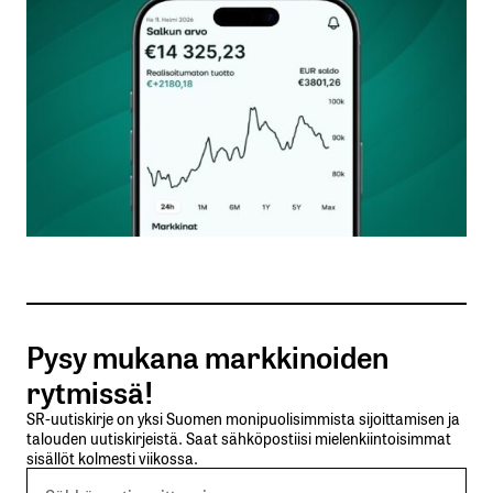
Kommentti
*
Nimesi tai nimimerkkisi
*
Sähköpostiosoitteesi
*
Tilaa SalkunRakentajan uutiskirje
Pysy mukana markkinoiden
Lähetä kommentti
rytmissä!
SR-uutiskirje on yksi Suomen monipuolisimmista sijoittamisen ja
talouden uutiskirjeistä. Saat sähköpostiisi mielenkiintoisimmat
sisällöt kolmesti viikossa.