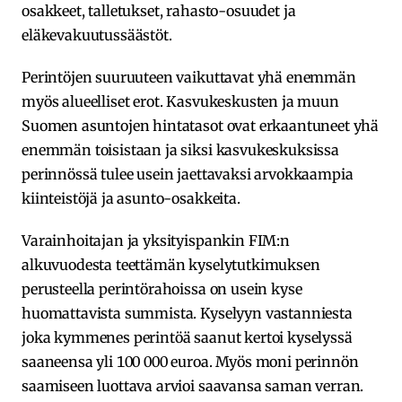
osakkeet, talletukset, rahasto-osuudet ja
eläkevakuutussäästöt.
Perintöjen suuruuteen vaikuttavat yhä enemmän
myös alueelliset erot. Kasvukeskusten ja muun
Suomen asuntojen hintatasot ovat erkaantuneet yhä
enemmän toisistaan ja siksi kasvukeskuksissa
perinnössä tulee usein jaettavaksi arvokkaampia
kiinteistöjä ja asunto-osakkeita.
Varainhoitajan ja yksityispankin FIM:n
alkuvuodesta teettämän kyselytutkimuksen
perusteella perintörahoissa on usein kyse
huomattavista summista. Kyselyyn vastanniesta
joka kymmenes perintöä saanut kertoi kyselyssä
saaneensa yli 100 000 euroa. Myös moni perinnön
saamiseen luottava arvioi saavansa saman verran.