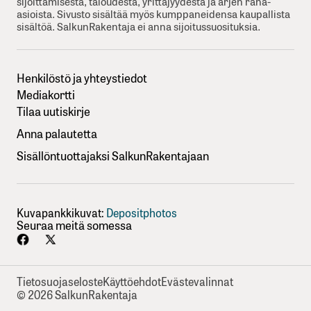
sijoittamisesta, taloudesta, yrittäjyydesta ja arjen raha-
asioista. Sivusto sisältää myös kumppaneidensa kaupallista
sisältöä. SalkunRakentaja ei anna sijoitussuosituksia.
Henkilöstö ja yhteystiedot
Mediakortti
Tilaa uutiskirje
Anna palautetta
Sisällöntuottajaksi SalkunRakentajaan
Kuvapankkikuvat:
Depositphotos
Seuraa meitä somessa
Tietosuojaseloste
Käyttöehdot
Evästevalinnat
© 2026 SalkunRakentaja