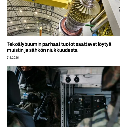
Tekoälybuumin parhaat tuotot saattavat löytyä
muistin ja sähkön niukkuudesta
7.8.2026