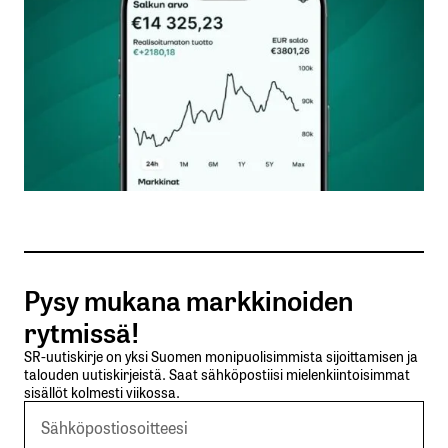
Nimesi tai nimimerkkisi
*
Sähköpostiosoitteesi
*
Tilaa SalkunRakentajan uutiskirje
Pysy mukana markkinoiden
Lähetä kommentti
rytmissä!
SR-uutiskirje on yksi Suomen monipuolisimmista sijoittamisen ja
talouden uutiskirjeistä. Saat sähköpostiisi mielenkiintoisimmat
sisällöt kolmesti viikossa.