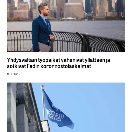
Yhdysvaltain työpaikat vähenivät yllättäen ja
sotkivat Fedin koronnostolaskelmat
8.8.2026