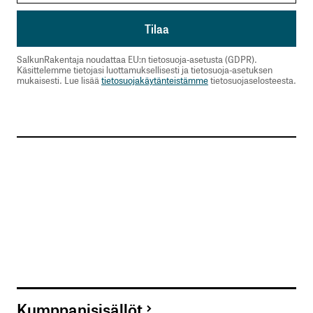
SalkunRakentaja noudattaa EU:n tietosuoja-asetusta (GDPR).
Käsittelemme tietojasi luottamuksellisesti ja tietosuoja-asetuksen
mukaisesti. Lue lisää
tietosuojakäytänteistämme
tietosuojaselosteesta.
Kumppanisisällöt