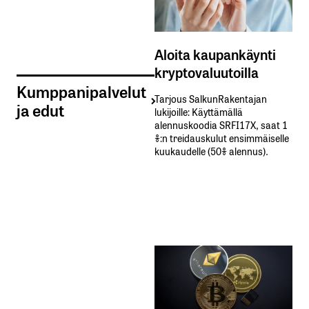
Aloita kaupankäynti
kryptovaluutoilla
Kumppanipalvelut
Tarjous SalkunRakentajan
ja edut
lukijoille: Käyttämällä​ ​
alennuskoodia​ ​SRFI17X,​ ​saat​ ​1
%:n treidauskulut​ ​ensimmäiselle​ ​
kuukaudelle​ ​(50%​ ​alennus).