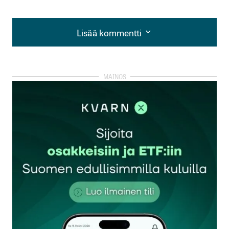
Lisää kommentti
Lisää kommentti
kirjautua
sisään
rekisteröityä
Sähköpostiosoitettasi ei julkaista.
Pakolliset
kentät on merkitty
*
Kommentti
*