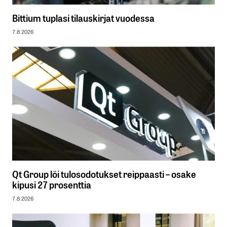
Bittium tuplasi tilauskirjat vuodessa
7.8.2026
Qt Group löi tulosodotukset reippaasti – osake
kipusi 27 prosenttia
7.8.2026