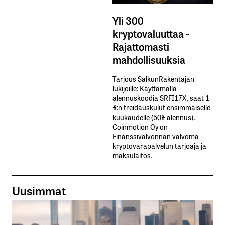
Yli 300
kryptovaluuttaa -
Rajattomasti
mahdollisuuksia
Tarjous SalkunRakentajan
lukijoille: Käyttämällä​ ​
alennuskoodia​ ​SRFI17X,​ ​saat​ ​1
%:n treidauskulut​ ​ensimmäiselle​ ​
kuukaudelle​ ​(50%​ ​alennus).
Coinmotion Oy on
Finanssivalvonnan valvoma
kryptovarapalvelun tarjoaja ja
maksulaitos.
Uusimmat