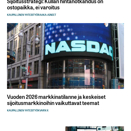
Sijoitusstrategi: Kullan hintanotkahdus on
ostopaikka, ei varoitus
KAUPALLINEN YHTEISTYÖ
RAAKA-AINEET
Vuoden 2026 markkinatilanne ja keskeiset
sijoitusmarkkinoihin vaikuttavat teemat
KAUPALLINEN YHTEISTYÖ
KVARN X