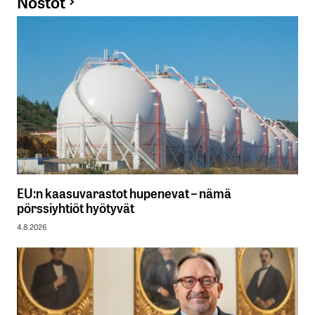
Nostot
EU:n kaasuvarastot hupenevat – nämä
pörssiyhtiöt hyötyvät
4.8.2026