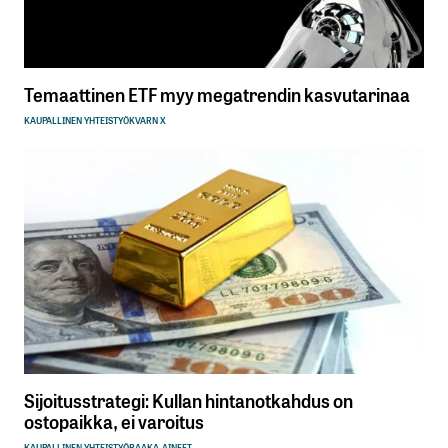
Temaattinen ETF myy megatrendin kasvutarinaa
KAUPALLINEN YHTEISTYÖ
KVARN X
Sijoitusstrategi: Kullan hintanotkahdus on
ostopaikka, ei varoitus
KAUPALLINEN YHTEISTYÖ
RAAKA-AINEET