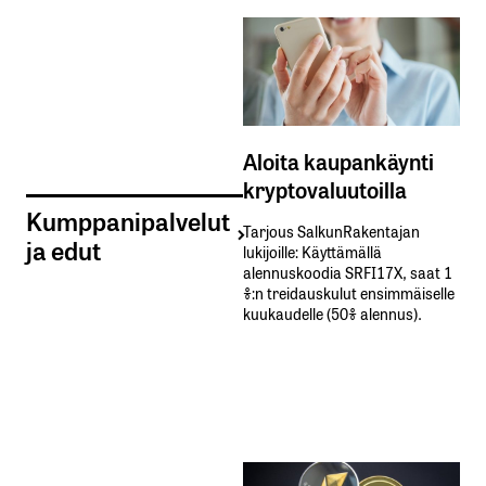
Aloita kaupankäynti
kryptovaluutoilla
Kumppanipalvelut
Tarjous SalkunRakentajan
ja edut
lukijoille: Käyttämällä​ ​
alennuskoodia​ ​SRFI17X,​ ​saat​ ​1
%:n treidauskulut​ ​ensimmäiselle​ ​
kuukaudelle​ ​(50%​ ​alennus).