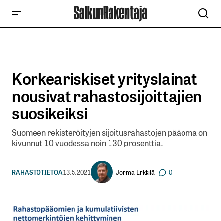
Korkeariskiset yrityslainat
nousivat rahastosijoittajien
suosikeiksi
Suomeen rekisteröityjen sijoitusrahastojen pääoma on
kivunnut 10 vuodessa noin 130 prosenttia.
Jorma Erkkilä
RAHASTOTIETOA
13.5.2021
0