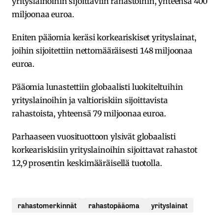
yrityslainoihin sijoittaviin rahastoihin, yhteensä 400
miljoonaa euroa.
Eniten pääomia keräsi korkeariskiset yrityslainat,
joihin sijoitettiin nettomääräisesti 148 miljoonaa
euroa.
Pääomia lunastettiin globaalisti luokiteltuihin
yrityslainoihin ja valtioriskiin sijoittavista
rahastoista, yhteensä 79 miljoonaa euroa.
Parhaaseen vuosituottoon ylsivät globaalisti
korkeariskisiin yrityslainoihin sijoittavat rahastot
12,9 prosentin keskimääräisellä tuotolla.
rahastomerkinnät
rahastopääoma
yrityslainat