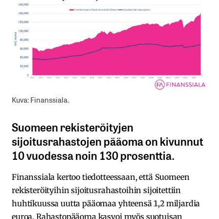
Kuva: Finanssiala.
Suomeen rekisteröityjen
sijoitusrahastojen pääoma on kivunnut
10 vuodessa noin 130 prosenttia.
Finanssiala kertoo tiedotteessaan, että Suomeen
rekisteröityihin sijoitusrahastoihin sijoitettiin
huhtikuussa uutta pääomaa yhteensä 1,2 miljardia
euroa. Rahastopääoma kasvoi myös suotuisan