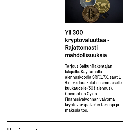
Yli 300
kryptovaluuttaa -
Rajattomasti
mahdollisuuksia
Tarjous SalkunRakentajan
lukijoille: Käyttämällä​ ​
alennuskoodia​ ​SRFI17X,​ ​saat​ ​1
%:n treidauskulut​ ​ensimmäiselle​ ​
kuukaudelle​ ​(50%​ ​alennus).
Coinmotion Oy on
Finanssivalvonnan valvoma
kryptovarapalvelun tarjoaja ja
maksulaitos.