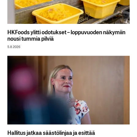
HKFoods ylitti odotukset – loppuvuoden näkymiin
nousi tummia pilviä
5.8.2026
Hallitus jatkaa säästölinjaa ja esittää