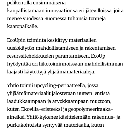
pelikentillä ensimmäisenä
kaupallistamaan innovaationsa eri jätevilloissa, joita
menee vuodessa Suomessa tuhansia tonneja
kaatopaikalle.
EcoUpin toiminta keskittyy materiaalien
uusiokäytön mahdollistamiseen ja rakentamisen
resurssitehokkuuden parantamiseen. EcoUp
hyödyntää eri liiketoiminnoissaan mahdollisimman
laajasti käytettyjä ylijäämämateriaaleja.
Yhtiö toimii upcycling-periaatteella, jossa
ylijäämämateriaalit jalostetaan uuteen, entistä
laadukkaampaan ja arvokkaampaan muotoon,
kuten Ekovilla-eristeeksi ja geopolymeeriraaka-
aineiksi. Yhtiö kykenee käsittelemään rakennus- ja
purkukohteista syntyvää materiaalia, kuten