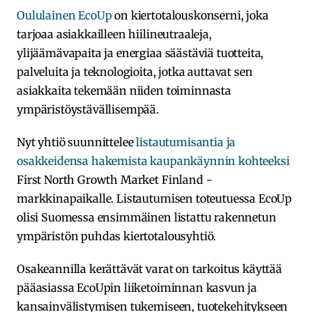
Oululainen EcoUp
on kiertotalouskonserni, joka
tarjoaa asiakkailleen hiilineutraaleja,
ylijäämävapaita ja energiaa säästäviä tuotteita,
palveluita ja teknologioita, jotka auttavat sen
asiakkaita tekemään niiden toiminnasta
ympäristöystävällisempää.
Nyt yhtiö suunnittelee
listautumisantia ja
osakkeidensa hakemista kaupankäynnin kohteeksi
First North Growth Market Finland -
markkinapaikalle. Listautumisen toteutuessa EcoUp
olisi Suomessa ensimmäinen listattu rakennetun
ympäristön puhdas kiertotalousyhtiö.
Osakeannilla kerättävät varat on tarkoitus käyttää
pääasiassa EcoUpin liiketoiminnan kasvun ja
kansainvälistymisen tukemiseen, tuotekehitykseen