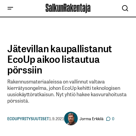
Jätevillan kaupallistanut
EcoUp aikoo listautua
pörssiin
Rakennusmateriaaleissa on vallinnut valtava
kierrätysongelma, johon EcoUp kehitti teknologisen
uusiokäyttöratkaisun. Nyt yhtiö hakee kasvurahoitusta
pörssistä.
Jorma Erkkilä
ECOUP
YRITYSUUTISET
1.9.2021
0