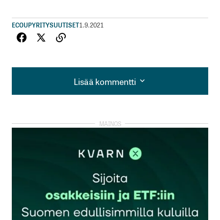
ECOUP
YRITYSUUTISET
1.9.2021
Lisää kommentti
Lisää kommentti
kirjautua
sisään
rekisteröityä