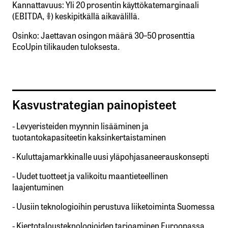
Kannattavuus: Yli 20 prosentin käyttökatemarginaali
(EBITDA, %) keskipitkällä aikavälillä.
Osinko: Jaettavan osingon määrä 30–50 prosenttia
EcoUpin tilikauden tuloksesta.
Kasvustrategian painopisteet
- Levyeristeiden myynnin lisääminen ja
tuotantokapasiteetin kaksinkertaistaminen
- Kuluttajamarkkinalle uusi yläpohjasaneerauskonsepti
- Uudet tuotteet ja valikoitu maantieteellinen
laajentuminen
- Uusiin teknologioihin perustuva liiketoiminta Suomessa
- Kiertotalousteknologioiden tarjoaminen Euroopassa