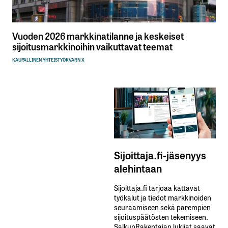
Vuoden 2026 markkinatilanne ja keskeiset
sijoitusmarkkinoihin vaikuttavat teemat
KAUPALLINEN YHTEISTYÖ
KVARN X
Sijoittaja.fi-jäsenyys
alehintaan
Sijoittaja.fi tarjoaa kattavat
työkalut ja tiedot markkinoiden
seuraamiseen sekä parempien
sijoituspäätösten tekemiseen.
SalkunRakentajan lukijat saavat