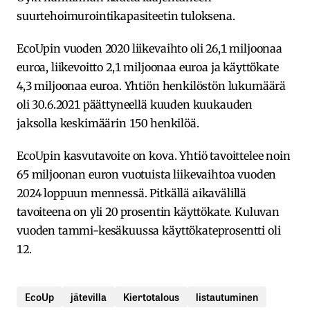
suurtehoimurointikapasiteetin tuloksena.
EcoUpin vuoden 2020 liikevaihto oli 26,1 miljoonaa
euroa, liikevoitto 2,1 miljoonaa euroa ja käyttökate
4,3 miljoonaa euroa. Yhtiön henkilöstön lukumäärä
oli 30.6.2021 päättyneellä kuuden kuukauden
jaksolla keskimäärin 150 henkilöä.
EcoUpin kasvutavoite on kova. Yhtiö tavoittelee noin
65 miljoonan euron vuotuista liikevaihtoa vuoden
2024 loppuun mennessä. Pitkällä aikavälillä
tavoiteena on yli 20 prosentin käyttökate. Kuluvan
vuoden tammi-kesäkuussa käyttökateprosentti oli
12.
EcoUp
jätevilla
Kiertotalous
listautuminen