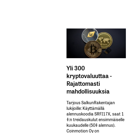
Yli 300
kryptovaluuttaa -
Rajattomasti
mahdollisuuksia
Tarjous SalkunRakentajan
lukijoille: Käyttämällä​ ​
alennuskoodia​ ​SRFI17X,​ ​saat​ ​1
%:n treidauskulut​ ​ensimmäiselle​ ​
kuukaudelle​ ​(50%​ ​alennus).
Coinmotion Oy on