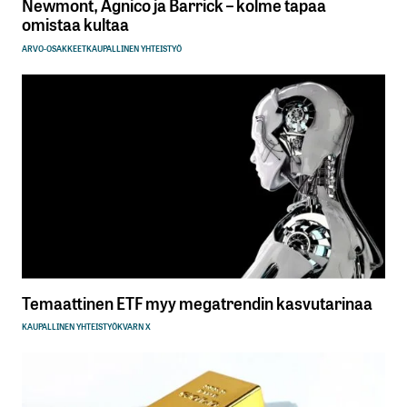
Newmont, Agnico ja Barrick – kolme tapaa
omistaa kultaa
ARVO-OSAKKEET
KAUPALLINEN YHTEISTYÖ
Temaattinen ETF myy megatrendin kasvutarinaa
KAUPALLINEN YHTEISTYÖ
KVARN X