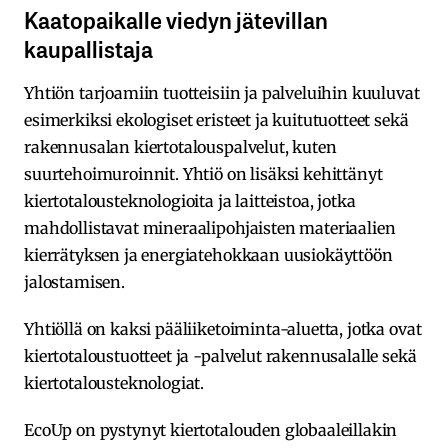
Kaatopaikalle viedyn jätevillan
kaupallistaja
Yhtiön tarjoamiin tuotteisiin ja palveluihin kuuluvat
esimerkiksi ekologiset eristeet ja kuitutuotteet sekä
rakennusalan kiertotalouspalvelut, kuten
suurtehoimuroinnit. Yhtiö on lisäksi kehittänyt
kiertotalousteknologioita ja laitteistoa, jotka
mahdollistavat mineraalipohjaisten materiaalien
kierrätyksen ja energiatehokkaan uusiokäyttöön
jalostamisen.
Yhtiöllä on kaksi pääliiketoiminta-aluetta, jotka ovat
kiertotaloustuotteet ja -palvelut rakennusalalle sekä
kiertotalousteknologiat.
EcoUp on pystynyt kiertotalouden globaaleillakin