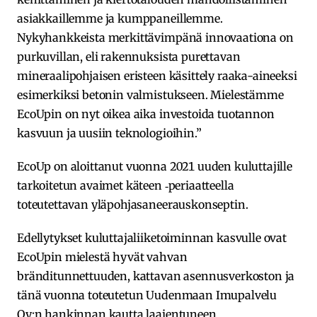
asiakkaillemme ja kumppaneillemme.
Nykyhankkeista merkittävimpänä innovaationa on
purkuvillan, eli rakennuksista purettavan
mineraalipohjaisen eristeen käsittely raaka-aineeksi
esimerkiksi betonin valmistukseen. Mielestämme
EcoUpin on nyt oikea aika investoida tuotannon
kasvuun ja uusiin teknologioihin.”
EcoUp on aloittanut vuonna 2021 uuden kuluttajille
tarkoitetun avaimet käteen ‑periaatteella
toteutettavan yläpohjasaneerauskonseptin.
Edellytykset kuluttajaliiketoiminnan kasvulle ovat
EcoUpin mielestä hyvät vahvan
bränditunnettuuden, kattavan asennusverkoston ja
tänä vuonna toteutetun Uudenmaan Imupalvelu
Oy:n hankinnan kautta laajentuneen