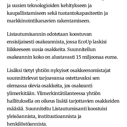
ja uusien teknologioiden kehitykseen ja
kaupallistamiseen sekä tuotantokapasiteetin ja
markkinointikanavien rakentamiseen.
Listautumisannin odotetaan koostuvan
ensisijaisesti osakeannista, jossa EcoUp laskisi
liikkeeseen uusia osakkeita. Suunnitellun
osakeannin koko on alustavasti 15 miljoonaa euroa.
Lisäksi tietyt yhtiön nykyiset osakkeenomistajat
suunnittelevat tarjoavansa ostettavaksi sen
olemassa olevia osakkeita, jos osakeanti
ylimerkitään. Ylimerkintätilanteessa yhtiön
hallituksella on oikeus lisätä tarjottavien osakkeiden
määrää. Suunniteltu Listautumisanti koostuisi
yleisöannista, instituutioannista ja
henkilöstöannista.