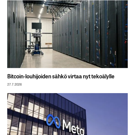
Bitcoin-louhijoiden sähkö virtaa nyt tekoälylle
27.7.2026