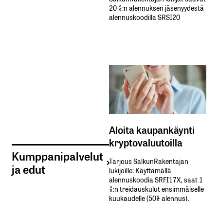
20 %:n alennuksen jäsenyydestä
alennuskoodilla SRSI20
Aloita kaupankäynti
kryptovaluutoilla
Kumppanipalvelut
Tarjous SalkunRakentajan
ja edut
lukijoille: Käyttämällä​ ​
alennuskoodia​ ​SRFI17X,​ ​saat​ ​1
%:n treidauskulut​ ​ensimmäiselle​ ​
kuukaudelle​ ​(50%​ ​alennus).