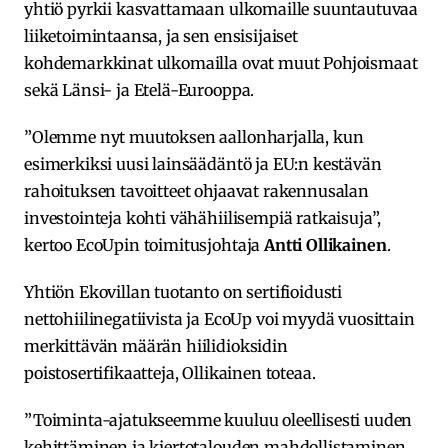
yhtiö pyrkii kasvattamaan ulkomaille suuntautuvaa
liiketoimintaansa, ja sen ensisijaiset
kohdemarkkinat ulkomailla ovat muut Pohjoismaat
sekä Länsi- ja Etelä-Eurooppa.
”Olemme nyt muutoksen aallonharjalla, kun
esimerkiksi uusi lainsäädäntö ja EU:n kestävän
rahoituksen tavoitteet ohjaavat rakennusalan
investointeja kohti vähähiilisempiä ratkaisuja”,
kertoo EcoUpin toimitusjohtaja
Antti Ollikainen
.
Yhtiön Ekovillan tuotanto on sertifioidusti
nettohiilinegatiivista ja EcoUp voi myydä vuosittain
merkittävän määrän hiilidioksidin
poistosertifikaatteja, Ollikainen toteaa.
”Toiminta-ajatukseemme kuuluu oleellisesti uuden
kehittäminen ja kiertotalouden mahdollistaminen