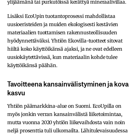
ylijäämänä tai purkutöissä kerättyä mineraalivillaa.
Lisäksi EcoUpin tuotantoprosessi mahdollistaa
uusioeristeiden ja muiden ekologisesti kestävien
materiaalien tuottamisen rakennusteollisuuden
hyödynnettäväksi. Yhtiön Ekovilla-tuotteet sitovat
hiiltä koko käyttöikänsä ajaksi, ja ne ovat edelleen
uusiokäytettävissä, kun materiaalin kohde tulee
käyttöikänsä päähän.
Tavoitteena kansainvälistyminen ja kova
kasvu
Yhtiön päämarkkina-alue on Suomi. EcoUpilla on
myös jonkin verran kansainvälistä liiketoimintaa,
mutta vuonna 2020 yhtiön liikevaihdosta vain noin
neljä prosenttia tuli ulkomailta. Lähitulevaisuudessa