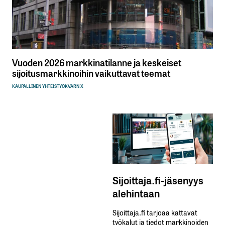
Vuoden 2026 markkinatilanne ja keskeiset
sijoitusmarkkinoihin vaikuttavat teemat
KAUPALLINEN YHTEISTYÖ
KVARN X
Sijoittaja.fi-jäsenyys
alehintaan
Sijoittaja.fi tarjoaa kattavat
työkalut ja tiedot markkinoiden