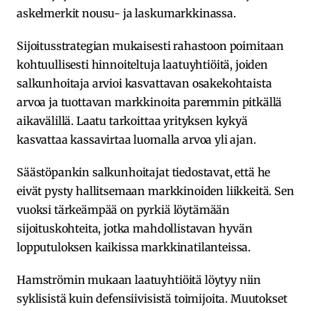
askelmerkit nousu- ja laskumarkkinassa.
Sijoitusstrategian mukaisesti rahastoon poimitaan
kohtuullisesti hinnoiteltuja laatuyhtiöitä, joiden
salkunhoitaja arvioi kasvattavan osakekohtaista
arvoa ja tuottavan markkinoita paremmin pitkällä
aikavälillä. Laatu tarkoittaa yrityksen kykyä
kasvattaa kassavirtaa luomalla arvoa yli ajan.
Säästöpankin salkunhoitajat tiedostavat, että he
eivät pysty hallitsemaan markkinoiden liikkeitä. Sen
vuoksi tärkeämpää on pyrkiä löytämään
sijoituskohteita, jotka mahdollistavan hyvän
lopputuloksen kaikissa markkinatilanteissa.
Hamströmin mukaan laatuyhtiöitä löytyy niin
syklisistä kuin defensiivisistä toimijoita. Muutokset