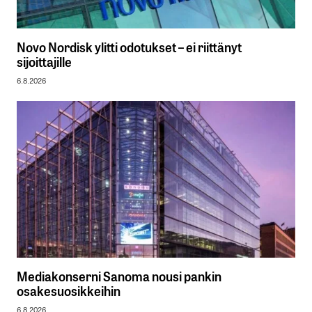
Novo Nordisk ylitti odotukset – ei riittänyt
sijoittajille
6.8.2026
Mediakonserni Sanoma nousi pankin
osakesuosikkeihin
6.8.2026