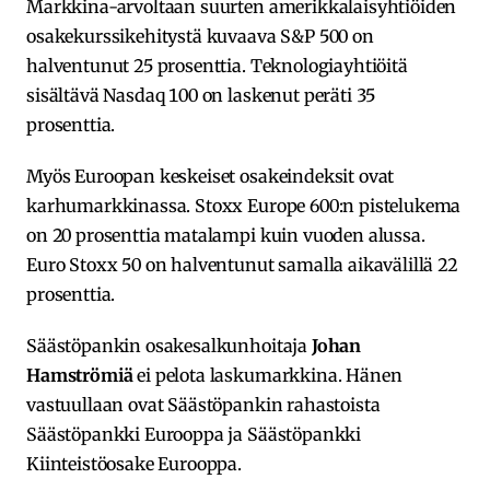
Markkina-arvoltaan suurten amerikkalaisyhtiöiden
osakekurssikehitystä kuvaava S&P 500 on
halventunut 25 prosenttia. Teknologiayhtiöitä
sisältävä Nasdaq 100 on laskenut peräti 35
prosenttia.
Myös Euroopan keskeiset osakeindeksit ovat
karhumarkkinassa. Stoxx Europe 600:n pistelukema
on 20 prosenttia matalampi kuin vuoden alussa.
Euro Stoxx 50 on halventunut samalla aikavälillä 22
prosenttia.
Säästöpankin osakesalkunhoitaja
Johan
Hamströmiä
ei pelota laskumarkkina. Hänen
vastuullaan ovat Säästöpankin rahastoista
Säästöpankki Eurooppa ja Säästöpankki
Kiinteistöosake Eurooppa.