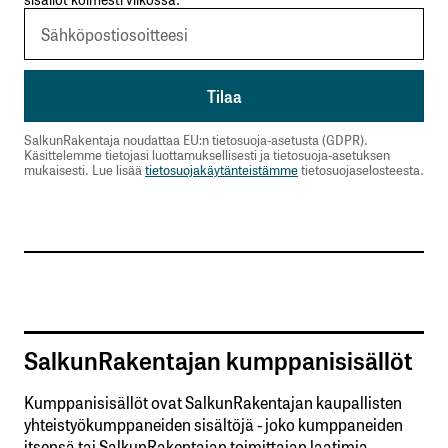
SalkunRakentaja noudattaa EU:n tietosuoja-asetusta (GDPR).
Käsittelemme tietojasi luottamuksellisesti ja tietosuoja-asetuksen
mukaisesti. Lue lisää
tietosuojakäytänteistämme
tietosuojaselosteesta.
SalkunRakentajan kumppanisisällöt
Kumppanisisällöt ovat SalkunRakentajan kaupallisten
yhteistyökumppaneiden sisältöjä - joko kumppaneiden
itsensä tai SalkunRakentajan toimittajan laatimia.