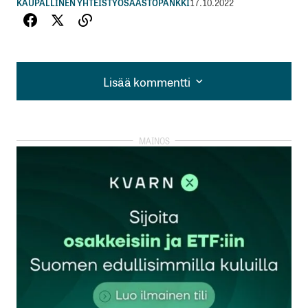
KAUPALLINEN YHTEISTYÖ
SÄÄSTÖPANKKI
17.10.2022
Lisää kommentti
Lisää kommentti
kirjautua
sisään
rekisteröityä
Sähköpostiosoitettasi ei julkaista.
Pakolliset
kentät on merkitty
*