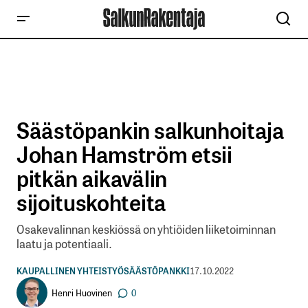
Säästöpankin salkunhoitaja
Johan Hamström etsii
pitkän aikavälin
sijoituskohteita
Osakevalinnan keskiössä on yhtiöiden liiketoiminnan
laatu ja potentiaali.
KAUPALLINEN YHTEISTYÖ
SÄÄSTÖPANKKI
17.10.2022
Henri Huovinen
0