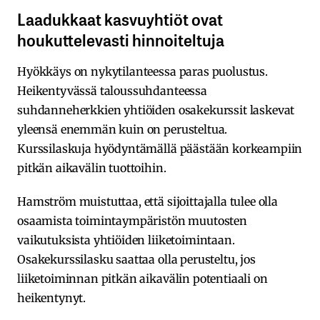
Laadukkaat kasvuyhtiöt ovat
houkuttelevasti hinnoiteltuja
Hyökkäys on nykytilanteessa paras puolustus.
Heikentyvässä taloussuhdanteessa
suhdanneherkkien yhtiöiden osakekurssit laskevat
yleensä enemmän kuin on perusteltua.
Kurssilaskuja hyödyntämällä päästään korkeampiin
pitkän aikavälin tuottoihin.
Hamström muistuttaa, että sijoittajalla tulee olla
osaamista toimintaympäristön muutosten
vaikutuksista yhtiöiden liiketoimintaan.
Osakekurssilasku saattaa olla perusteltu, jos
liiketoiminnan pitkän aikavälin potentiaali on
heikentynyt.