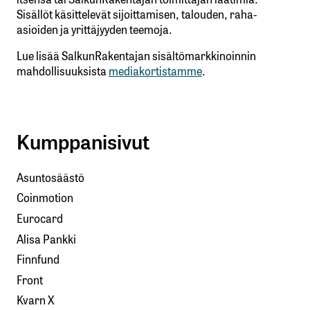
Sisällöt käsittelevät sijoittamisen, talouden, raha-
asioiden ja yrittäjyyden teemoja.
Lue lisää SalkunRakentajan sisältömarkkinoinnin
mahdollisuuksista
mediakortistamme
.
Kumppanisivut
Asuntosäästö
Coinmotion
Eurocard
Alisa Pankki
Finnfund
Front
Kvarn X