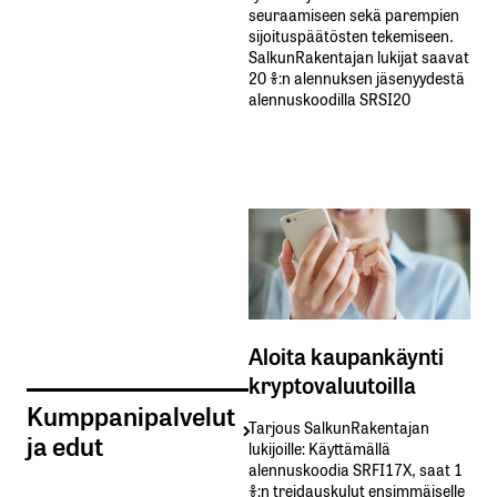
seuraamiseen sekä parempien
sijoituspäätösten tekemiseen.
SalkunRakentajan lukijat saavat
20 %:n alennuksen jäsenyydestä
alennuskoodilla SRSI20
Aloita kaupankäynti
kryptovaluutoilla
Kumppanipalvelut
Tarjous SalkunRakentajan
ja edut
lukijoille: Käyttämällä​ ​
alennuskoodia​ ​SRFI17X,​ ​saat​ ​1
%:n treidauskulut​ ​ensimmäiselle​ ​