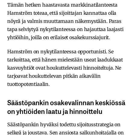
Tämän hetken haastavasta markkinatilanteesta
Hamström toteaa, että sijoittajan kannattaa olla
nöyrä ja valmis muuttamaan näkemystään. Paras
tapa selviytyä nykytilanteessa on hajauttaa laajasti
yhtiöihin, joilla on erilaiset osakekurssiajurit.
Hamström on nykytilanteessa opportunisti. Se
tarkoittaa, että hänen mielestään useat laadukkaat
kasvuyhtiöt ovat houkuttelevasti hinnoiteltuja. Ne
tarjoavat houkuttelevan pitkän aikavälin
tuottopotentiaalin.
Säästöpankin osakevalinnan keskiössä
on yhtiöiden laatu ja hinnoittelu
Säästöpankin hyväksi todettu sijoitusstrategia on
selkeä ja joustava. Sen ansiosta salkunhoitajalla on