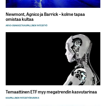
Newmont, Agnico ja Barrick – kolme tapaa
omistaa kultaa
ARVO-OSAKKEET
KAUPALLINEN YHTEISTYÖ
Temaattinen ETF myy megatrendin kasvutarinaa
KAUPALLINEN YHTEISTYÖ
KVARN X