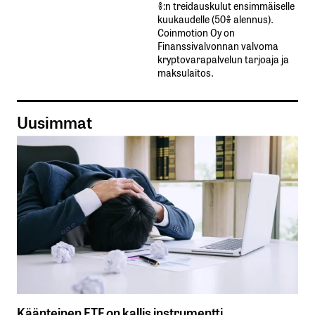
%:n treidauskulut​ ​ensimmäiselle​ ​
kuukaudelle​ ​(50%​ ​alennus).
Coinmotion Oy on
Finanssivalvonnan valvoma
kryptovarapalvelun tarjoaja ja
maksulaitos.
Uusimmat
Käänteinen ETF on kallis instrumentti