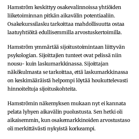
Hamström keskittyy osakevalinnoissa yhtiöiden
liiketoiminnan pitkän aikavälin potentiaaliin.
Osakekurssilasku tarkoittaa mahdollisuutta ostaa
laatuyhtiöitä edullisemmilla arvostuskertoimilla.
Hamström ymmärtää sijoitustoimintaan liittyvän
psykologian. Sijoittajien tunteet ovat pelissä niin
nousu- kuin laskumarkkinassa. Sijoittajan
näkökulmasta se tarkoittaa, että laskumarkkinassa
on keskimääräistä helpompi löytää houkuttelevasti
hinnoiteltuja sijoituskohteita.
Hamströmin näkemyksen mukaan nyt ei kannata
pelata lyhyen aikavälin puolustusta. Sen hetki oli
aikaisemmin, kun osakemarkkinoiden arvostustaso
oli merkittävästi nykyistä korkeampi.