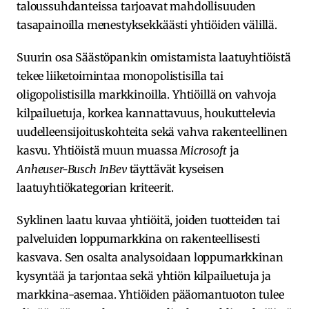
taloussuhdanteissa tarjoavat mahdollisuuden
tasapainoilla menestyksekkäästi yhtiöiden välillä.
Suurin osa Säästöpankin omistamista laatuyhtiöistä
tekee liiketoimintaa monopolistisilla tai
oligopolistisilla markkinoilla. Yhtiöillä on vahvoja
kilpailuetuja, korkea kannattavuus, houkuttelevia
uudelleensijoituskohteita sekä vahva rakenteellinen
kasvu. Yhtiöistä muun muassa
Microsoft
ja
Anheuser-Busch InBev
täyttävät kyseisen
laatuyhtiökategorian kriteerit.
Syklinen laatu kuvaa yhtiöitä, joiden tuotteiden tai
palveluiden loppumarkkina on rakenteellisesti
kasvava. Sen osalta analysoidaan loppumarkkinan
kysyntää ja tarjontaa sekä yhtiön kilpailuetuja ja
markkina-asemaa. Yhtiöiden pääomantuoton tulee