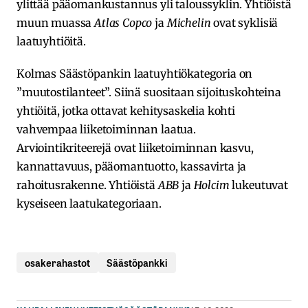
ylittää pääomankustannus yli taloussyklin. Yhtiöistä
muun muassa
Atlas Copco
ja
Michelin
ovat syklisiä
laatuyhtiöitä.
Kolmas Säästöpankin laatuyhtiökategoria on
”muutostilanteet”. Siinä suositaan sijoituskohteina
yhtiöitä, jotka ottavat kehitysaskelia kohti
vahvempaa liiketoiminnan laatua.
Arviointikriteerejä ovat liiketoiminnan kasvu,
kannattavuus, pääomantuotto, kassavirta ja
rahoitusrakenne. Yhtiöistä
ABB
ja
Holcim
lukeutuvat
kyseiseen laatukategoriaan.
osakerahastot
Säästöpankki