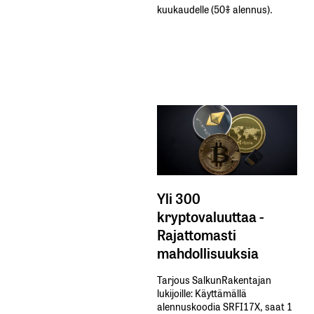
kuukaudelle​ ​(50%​ ​alennus).
Yli 300
kryptovaluuttaa -
Rajattomasti
mahdollisuuksia
Tarjous SalkunRakentajan
lukijoille: Käyttämällä​ ​
alennuskoodia​ ​SRFI17X,​ ​saat​ ​1