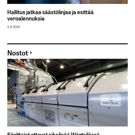
Hallitus jatkaa säästölinjaa ja esittää
veroalennuksia
5.8.2026
Nostot
Sijoittajat ottavat aikalisää Wärtsilässä