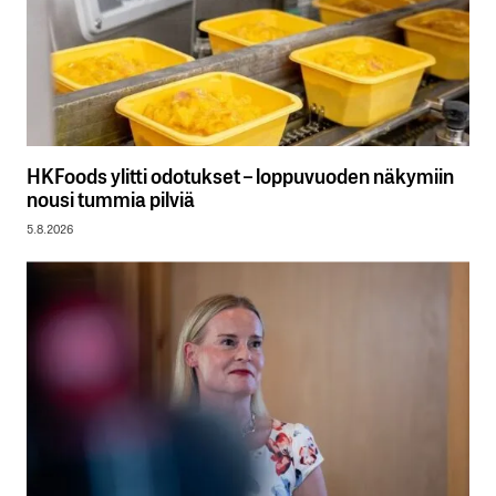
HKFoods ylitti odotukset – loppuvuoden näkymiin
nousi tummia pilviä
5.8.2026