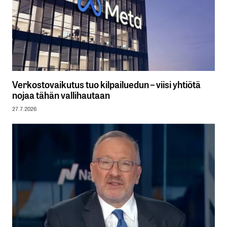
Verkostovaikutus tuo kilpailuedun – viisi yhtiötä
nojaa tähän vallihautaan
27.7.2026