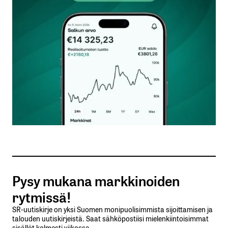
Kommentti
*
Nimesi tai nimimerkkisi
*
Sähköpostiosoitteesi
*
Tilaa SalkunRakentajan uutiskirje
Pysy mukana markkinoiden
Lähetä kommentti
rytmissä!
SR-uutiskirje on yksi Suomen monipuolisimmista sijoittamisen ja
talouden uutiskirjeistä. Saat sähköpostiisi mielenkiintoisimmat
sisällöt kolmesti viikossa.