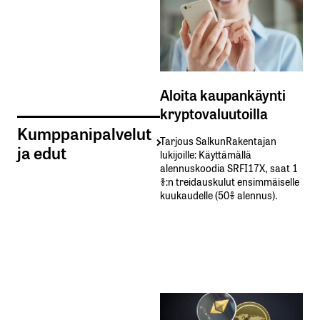
Aloita kaupankäynti
kryptovaluutoilla
Kumppanipalvelut
Tarjous SalkunRakentajan
ja edut
lukijoille: Käyttämällä​ ​
alennuskoodia​ ​SRFI17X,​ ​saat​ ​1
%:n treidauskulut​ ​ensimmäiselle​ ​
kuukaudelle​ ​(50%​ ​alennus).