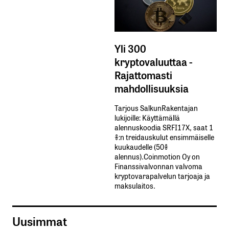
Yli 300
kryptovaluuttaa -
Rajattomasti
mahdollisuuksia
Tarjous SalkunRakentajan
lukijoille: Käyttämällä​ ​
alennuskoodia​ ​SRFI17X,​ ​saat​ ​1
%:n treidauskulut​ ​ensimmäiselle​ ​
kuukaudelle​ ​(50%​ ​
alennus).Coinmotion Oy on
Finanssivalvonnan valvoma
kryptovarapalvelun tarjoaja ja
maksulaitos.
Uusimmat