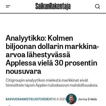
Analyytikko: Kolmen
biljoonan dollarin markkina-
arvoa lähestyvässä
Applessa vielä 30 prosentin
nousuvara
Citigroupin analyytikon mielestä markkinat eivät
hinnoittele täysin Applen tuloskasvun mahdollisuuksia.
Jorma Erkkilä
KASVUOSAKKEET
SIJOITUSIDEAT
30.6.2023