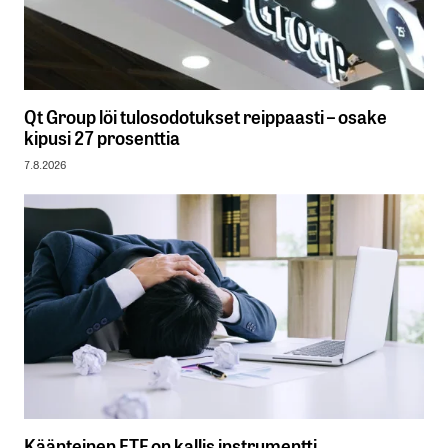
Qt Group löi tulosodotukset reippaasti – osake
kipusi 27 prosenttia
7.8.2026
Käänteinen ETF on kallis instrumentti