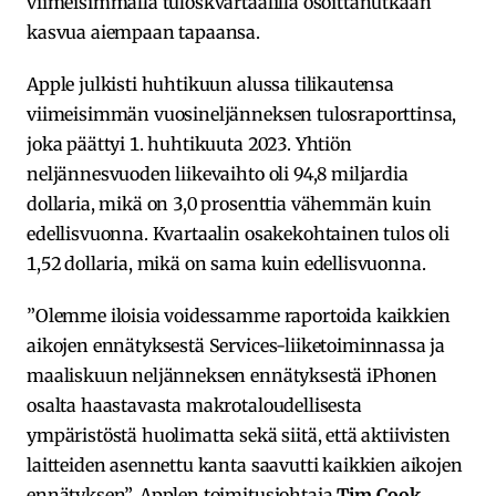
viimeisimmällä tuloskvartaalilla osoittanutkaan
kasvua aiempaan tapaansa.
Apple julkisti huhtikuun alussa tilikautensa
viimeisimmän vuosineljänneksen tulosraporttinsa,
joka päättyi 1. huhtikuuta 2023. Yhtiön
neljännesvuoden liikevaihto oli 94,8 miljardia
dollaria, mikä on 3,0 prosenttia vähemmän kuin
edellisvuonna. Kvartaalin osakekohtainen tulos oli
1,52 dollaria, mikä on sama kuin edellisvuonna.
”Olemme iloisia voidessamme raportoida kaikkien
aikojen ennätyksestä Services-liiketoiminnassa ja
maaliskuun neljänneksen ennätyksestä iPhonen
osalta haastavasta makrotaloudellisesta
ympäristöstä huolimatta sekä siitä, että aktiivisten
laitteiden asennettu kanta saavutti kaikkien aikojen
ennätyksen”, Applen toimitusjohtaja
Tim Cook