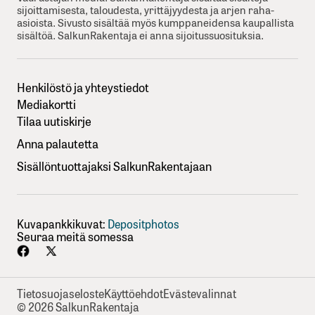
sijoittamisesta, taloudesta, yrittäjyydesta ja arjen raha-
asioista. Sivusto sisältää myös kumppaneidensa kaupallista
sisältöä. SalkunRakentaja ei anna sijoitussuosituksia.
Henkilöstö ja yhteystiedot
Mediakortti
Tilaa uutiskirje
Anna palautetta
Sisällöntuottajaksi SalkunRakentajaan
Kuvapankkikuvat:
Depositphotos
Seuraa meitä somessa
Tietosuojaseloste
Käyttöehdot
Evästevalinnat
© 2026 SalkunRakentaja