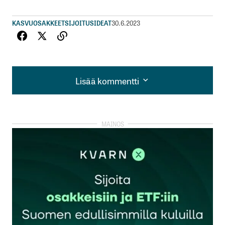
KASVUOSAKKEET
SIJOITUSIDEAT
30.6.2023
Lisää kommentti
Lisää kommentti
kirjautua
sisään
rekisteröityä