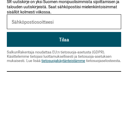
SR-uutiskirje on yksi Suomen monipuolisimmista sijoittamisen ja
talouden uutiskirjeistä. Saat sähköpostiisi mielenkiintoisimmat
sisällöt kolmesti viikossa.
SalkunRakentaja noudattaa EU:n tietosuoja-asetusta (GDPR).
Käsittelemme tietojasi luottamuksellisesti ja tietosuoja-asetuksen
mukaisesti. Lue lisää
tietosuojakäytänteistämme
tietosuojaselosteesta.