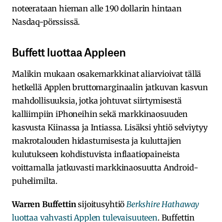
noteerataan hieman alle 190 dollarin hintaan
Nasdaq-pörssissä.
Buffett luottaa Appleen
Malikin mukaan osakemarkkinat aliarvioivat tällä
hetkellä Applen bruttomarginaalin jatkuvan kasvun
mahdollisuuksia, jotka johtuvat siirtymisestä
kalliimpiin iPhoneihin sekä markkinaosuuden
kasvusta Kiinassa ja Intiassa. Lisäksi yhtiö selviytyy
makrotalouden hidastumisesta ja kuluttajien
kulutukseen kohdistuvista inflaatiopaineista
voittamalla jatkuvasti markkinaosuutta Android-
puhelimilta.
Warren Buffettin
sijoitusyhtiö
Berkshire Hathaway
luottaa vahvasti Applen tulevaisuuteen
. Buffettin