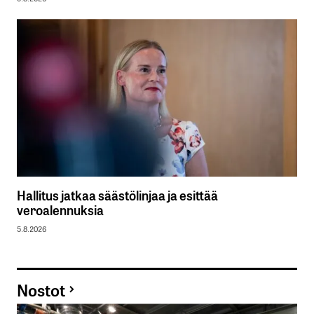
Hallitus jatkaa säästölinjaa ja esittää
veroalennuksia
5.8.2026
Nostot