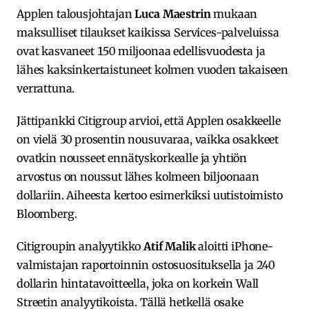
Applen talousjohtajan
Luca Maestrin
mukaan
maksulliset tilaukset kaikissa Services-palveluissa
ovat kasvaneet 150 miljoonaa edellisvuodesta ja
lähes kaksinkertaistuneet kolmen vuoden takaiseen
verrattuna.
Jättipankki Citigroup arvioi, että Applen osakkeelle
on vielä 30 prosentin nousuvaraa, vaikka osakkeet
ovatkin nousseet ennätyskorkealle ja yhtiön
arvostus on noussut lähes kolmeen biljoonaan
dollariin. Aiheesta kertoo esimerkiksi uutistoimisto
Bloomberg.
Citigroupin analyytikko
Atif Malik
aloitti iPhone-
valmistajan raportoinnin ostosuosituksella ja 240
dollarin hintatavoitteella, joka on korkein Wall
Streetin analyytikoista. Tällä hetkellä osake