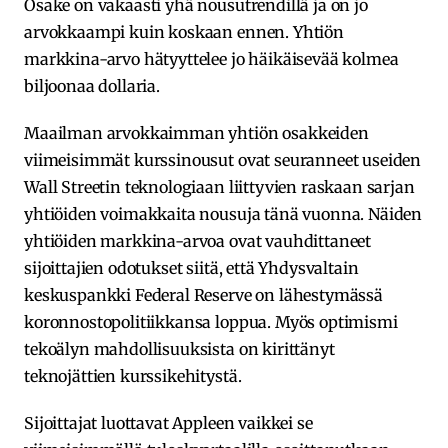
Osake on vakaasti yhä nousutrendillä ja on jo
arvokkaampi kuin koskaan ennen. Yhtiön
markkina-arvo hätyyttelee jo häikäisevää kolmea
biljoonaa dollaria.
Maailman arvokkaimman yhtiön osakkeiden
viimeisimmät kurssinousut ovat seuranneet useiden
Wall Streetin teknologiaan liittyvien raskaan sarjan
yhtiöiden voimakkaita nousuja tänä vuonna. Näiden
yhtiöiden markkina-arvoa ovat vauhdittaneet
sijoittajien odotukset siitä, että Yhdysvaltain
keskuspankki Federal Reserve on lähestymässä
koronnostopolitiikkansa loppua. Myös optimismi
tekoälyn mahdollisuuksista on kirittänyt
teknojättien kurssikehitystä.
Sijoittajat luottavat Appleen vaikkei se