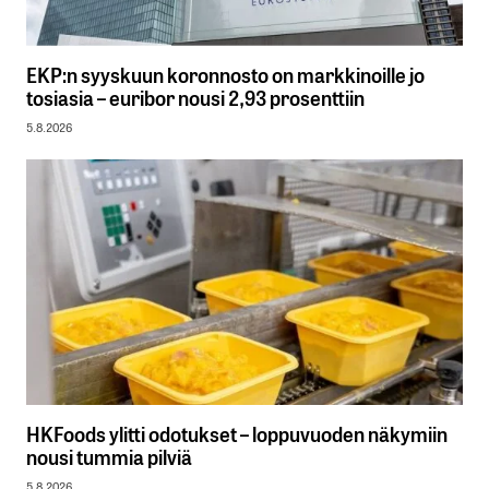
EKP:n syyskuun koronnosto on markkinoille jo
tosiasia – euribor nousi 2,93 prosenttiin
5.8.2026
HKFoods ylitti odotukset – loppuvuoden näkymiin
nousi tummia pilviä
5.8.2026