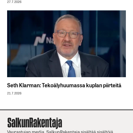
27.7.2026
Seth Klarman: Tekoälyhuumassa kuplan piirteitä
21.7.2026
Vaurastujan media. SalkunRakentaja sisältää sisältöjä