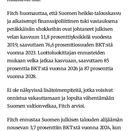
Fitch huomauttaa, että Suomen heikko talouskasvu
ja aikaisempi finanssipoliittinen tuki vastauksena
peräkkäisiin shokkeihin ovat johtaneet julkisen
velan kasvuun 11,8 prosenttiyksikköä vuodesta
2019, saavuttaen 76,6 prosenttiosuuden BKT:stä
vuonna 2023. Luottoluokittajan ennusteiden
mukaan velka jatkaa kasvuaan, saavuttaen 85
prosenttia BKT:stä vuonna 2026 ja 87 prosenttia
vuonna 2028.
Ei ole näkyvissä lisätoimenpiteitä, jotka voisivat
onnistua vakauttamaan ja lopulta vähentämään
Suomen valtionvelkaa, Fitch arvioi.
Fitch ennustaa Suomen julkisen talouden alijäämän
nousevan 3,7 prosenttiin BKT:stä vuonna 2024, kun