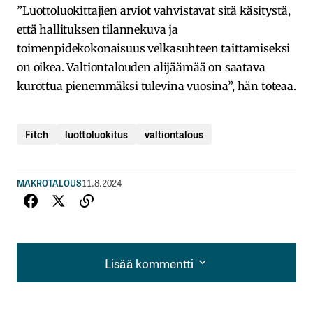
”Luottoluokittajien arviot vahvistavat sitä käsitystä,
että hallituksen tilannekuva ja
toimenpidekokonaisuus velkasuhteen taittamiseksi
on oikea. Valtiontalouden alijäämää on saatava
kurottua pienemmäksi tulevina vuosina”, hän toteaa.
Fitch
luottoluokitus
valtiontalous
MAKROTALOUS
11.8.2024
Lisää kommentti
Lisää kommentti