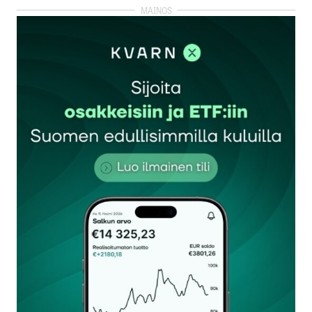
kirjautua
sisään
rekisteröityä
Sähköpostiosoitettasi ei julkaista.
Pakolliset
kentät on merkitty
*
Kommentti
*
Nimesi tai nimimerkkisi
*