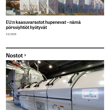
EU:n kaasuvarastot hupenevat – nämä
pörssiyhtiöt hyötyvät
4.8.2026
Nostot