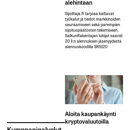
alehintaan
Sijoittaja.fi tarjoaa kattavat
työkalut ja tiedot markkinoiden
seuraamiseen sekä parempien
sijoituspäätösten tekemiseen.
SalkunRakentajan lukijat saavat
20 %:n alennuksen jäsenyydestä
alennuskoodilla SRSI20
Aloita kaupankäynti
kryptovaluutoilla
Kumppanipalvelut