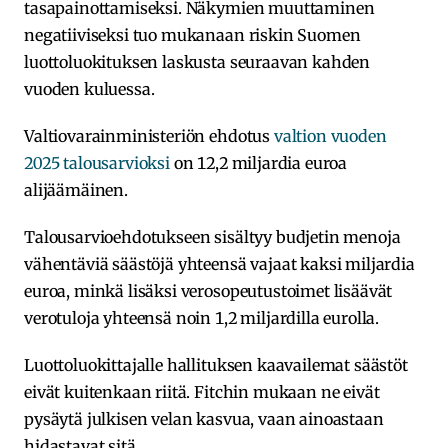
tasapainottamiseksi. Näkymien muuttaminen
negatiiviseksi tuo mukanaan riskin Suomen
luottoluokituksen laskusta seuraavan kahden
vuoden kuluessa.
Valtiovarainministeriön ehdotus
valtion vuoden
2025 talousarvioksi
on 12,2 miljardia euroa
alijäämäinen.
Talousarvioehdotukseen sisältyy budjetin menoja
vähentäviä säästöjä yhteensä vajaat kaksi miljardia
euroa, minkä lisäksi verosopeutustoimet lisäävät
verotuloja yhteensä noin 1,2 miljardilla eurolla.
Luottoluokittajalle hallituksen kaavailemat säästöt
eivät kuitenkaan riitä. Fitchin mukaan ne eivät
pysäytä julkisen velan kasvua, vaan ainoastaan
hidastavat sitä.