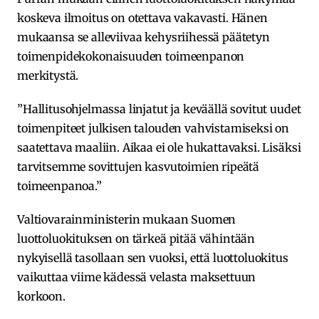
koskeva ilmoitus on otettava vakavasti. Hänen
mukaansa se alleviivaa kehysriihessä päätetyn
toimenpidekokonaisuuden toimeenpanon
merkitystä.
”Hallitusohjelmassa linjatut ja keväällä sovitut uudet
toimenpiteet julkisen talouden vahvistamiseksi on
saatettava maaliin. Aikaa ei ole hukattavaksi. Lisäksi
tarvitsemme sovittujen kasvutoimien ripeätä
toimeenpanoa.”
Valtiovarainministerin mukaan Suomen
luottoluokituksen on tärkeä pitää vähintään
nykyisellä tasollaan sen vuoksi, että luottoluokitus
vaikuttaa viime kädessä velasta maksettuun
korkoon.