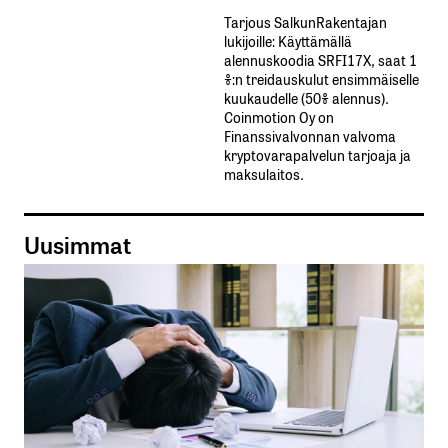
Tarjous SalkunRakentajan
lukijoille: Käyttämällä​ ​
alennuskoodia​ ​SRFI17X,​ ​saat​ ​1
%:n treidauskulut​ ​ensimmäiselle​ ​
kuukaudelle​ ​(50%​ ​alennus).
Coinmotion Oy on
Finanssivalvonnan valvoma
kryptovarapalvelun tarjoaja ja
maksulaitos.
Uusimmat