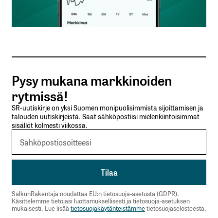
Sähköpostiosoitteesi
*
Tilaa SalkunRakentajan uutiskirje
Pysy mukana markkinoiden
Lähetä kommentti
rytmissä!
SR-uutiskirje on yksi Suomen monipuolisimmista sijoittamisen ja
talouden uutiskirjeistä. Saat sähköpostiisi mielenkiintoisimmat
sisällöt kolmesti viikossa.
SalkunRakentaja noudattaa EU:n tietosuoja-asetusta (GDPR).
Käsittelemme tietojasi luottamuksellisesti ja tietosuoja-asetuksen
mukaisesti. Lue lisää
tietosuojakäytänteistämme
tietosuojaselosteesta.