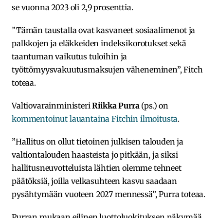
se vuonna 2023 oli 2,9 prosenttia.
”Tämän taustalla ovat kasvaneet sosiaalimenot ja
palkkojen ja eläkkeiden indeksikorotukset sekä
taantuman vaikutus tuloihin ja
työttömyysvakuutusmaksujen väheneminen”, Fitch
toteaa.
Valtiovarainministeri
Riikka Purra
(ps.) on
kommentoinut lauantaina Fitchin ilmoitusta
.
”Hallitus on ollut tietoinen julkisen talouden ja
valtiontalouden haasteista jo pitkään, ja siksi
hallitusneuvotteluista lähtien olemme tehneet
päätöksiä, joilla velkasuhteen kasvu saadaan
pysähtymään vuoteen 2027 mennessä”, Purra toteaa.
Purran mukaan eilinen luottoluokituksen näkymää