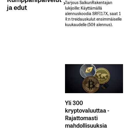
Tarjous SalkunRakentajan
ja edut
lukijoille: Käyttämällä​ ​
alennuskoodia​ ​SRFI17X,​ ​saat​ ​1
%:n treidauskulut​ ​ensimmäiselle​ ​
kuukaudelle​ ​(50%​ ​alennus).
Yli 300
kryptovaluuttaa -
Rajattomasti
mahdollisuuksia