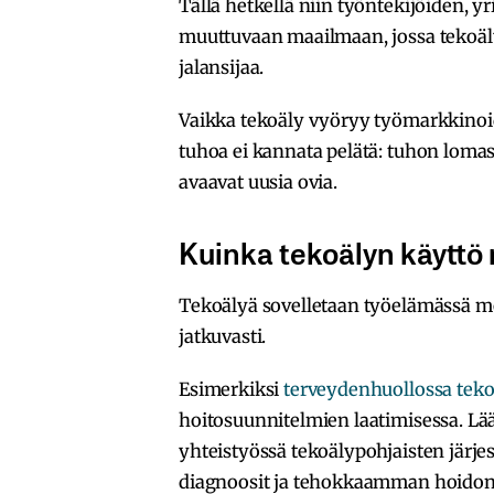
Tällä hetkellä niin työntekijöiden, yr
muuttuvaan maailmaan, jossa tekoäl
jalansijaa.
Vaikka tekoäly vyöryy työmarkkinoi
tuhoa ei kannata pelätä: tuhon loma
avaavat uusia ovia.
Kuinka tekoälyn käyttö 
Tekoälyä sovelletaan työelämässä mon
jatkuvasti.
Esimerkiksi
terveydenhuollossa tek
hoitosuunnitelmien laatimisessa. Lä
yhteistyössä tekoälypohjaisten järj
diagnoosit ja tehokkaamman hoidon. 