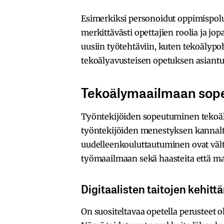
Esimerkiksi personoidut oppimispolut
merkittävästi opettajien roolia ja j
uusiin työtehtäviin, kuten tekoälypo
tekoälyavusteisen opetuksen asiantu
Tekoälymaailmaan sope
Työntekijöiden sopeutuminen tekoä
työntekijöiden menestyksen kannalt
uudelleenkouluttautuminen ovat vält
työmaailmaan sekä haasteita että ma
Digitaalisten taitojen kehit
On suositeltavaa opetella perusteet 