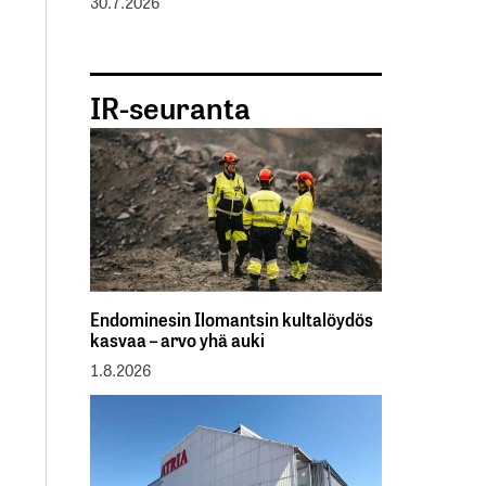
30.7.2026
IR-seuranta
Endominesin Ilomantsin kultalöydös
kasvaa – arvo yhä auki
1.8.2026