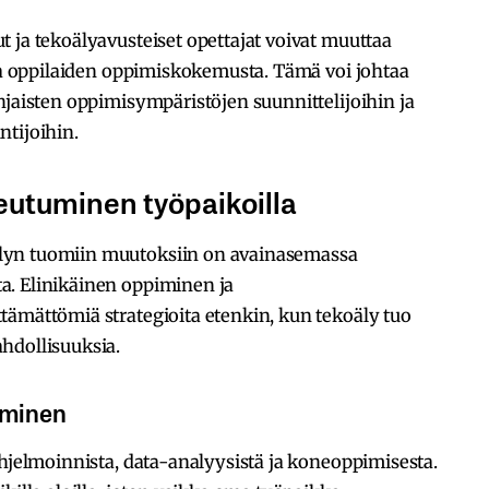
 ja tekoälyavusteiset opettajat voivat muuttaa
opa oppilaiden oppimiskokemusta. Tämä voi johtaa
hjaisten oppimisympäristöjen suunnittelijoihin ja
ntijoihin.
utuminen työpaikoilla
lyn tuomiin muutoksiin on avainasemassa
a. Elinikäinen oppiminen ja
tämättömiä strategioita etenkin, kun tekoäly tuo
hdollisuuksia.
täminen
ohjelmoinnista, data-analyysistä ja koneoppimisesta.