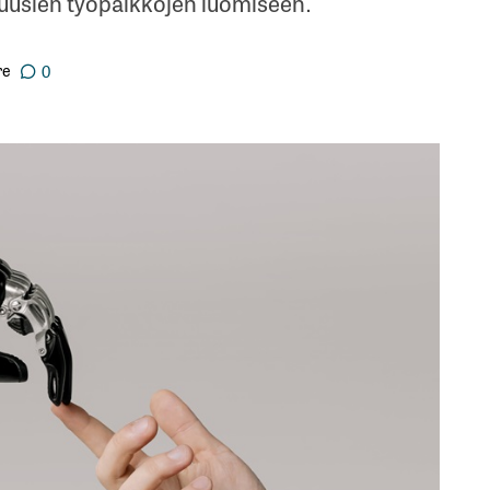
uusien työpaikkojen luomiseen.
re
0