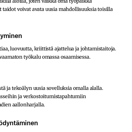
killa aloilla, joten vaikka oma työpaikka
 taidot voivat avata uusia mahdollisuuksia toisilla
ttyminen
a, luovuutta, kriittistä ajattelua ja johtamistaitoja.
rvaamaton työkalu omassa osaamisessa.
tä ja tekoälyn uusia sovelluksia omalla alalla.
sseihin ja verkostoitumistapahtumiin
dien aallonharjalla.
yödyntäminen