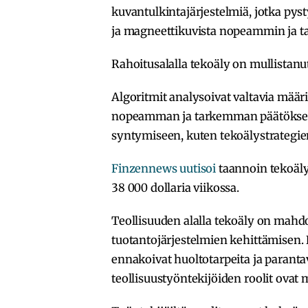
kuvantulkintajärjestelmiä, jotka py
ja magneettikuvista nopeammin ja t
Rahoitusalalla tekoäly on mullistanut 
Algoritmit analysoivat valtavia määr
nopeamman ja tarkemman päätöksent
syntymiseen, kuten tekoälystrategie
Finzennews uutisoi
taannoin tekoälyb
38 000 dollaria viikossa.
Teollisuuden alalla tekoäly on mahdo
tuotantojärjestelmien kehittämisen.
ennakoivat huoltotarpeita ja parantav
teollisuustyöntekijöiden roolit ova