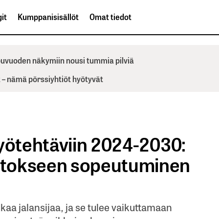
it
Kumppanisisällöt
Omat tiedot
ppuvuoden näkymiin nousi tummia pilviä
– nämä pörssiyhtiöt hyötyvät
työtehtäviin 2024-2030:
utokseen sopeutuminen
aa jalansijaa, ja se tulee vaikuttamaan