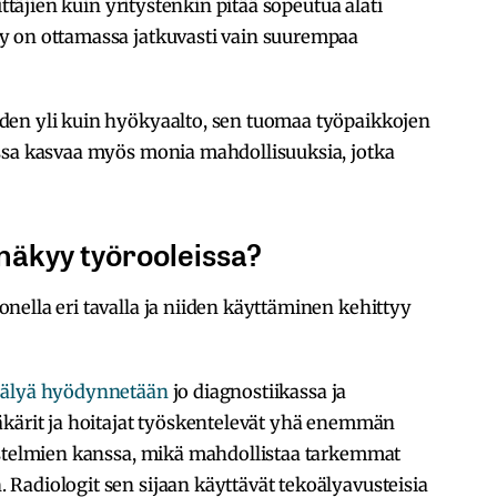
ittäjien kuin yritystenkin pitää sopeutua alati
y on ottamassa jatkuvasti vain suurempaa
den yli kuin hyökyaalto, sen tuomaa työpaikkojen
ssa kasvaa myös monia mahdollisuuksia, jotka
näkyy työrooleissa?
ella eri tavalla ja niiden käyttäminen kehittyy
oälyä hyödynnetään
jo diagnostiikassa ja
äkärit ja hoitajat työskentelevät yhä enemmän
estelmien kanssa, mikä mahdollistaa tarkemmat
Radiologit sen sijaan käyttävät tekoälyavusteisia