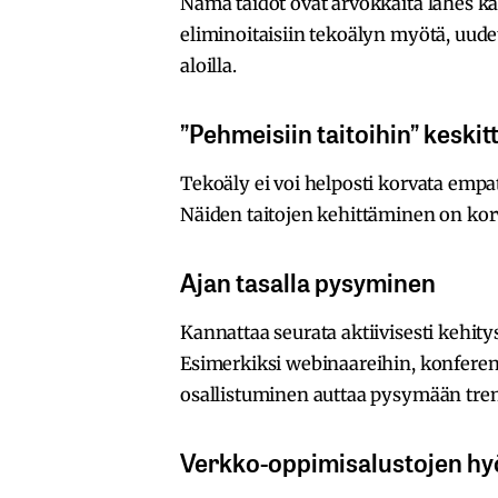
Nämä taidot ovat arvokkaita lähes kai
eliminoitaisiin tekoälyn myötä, uudet
aloilla.
”Pehmeisiin taitoihin” keski
Tekoäly ei voi helposti korvata empatia
Näiden taitojen kehittäminen on ko
Ajan tasalla pysyminen
Kannattaa seurata aktiivisesti kehitys
Esimerkiksi webinaareihin, konferen
osallistuminen auttaa pysymään tren
Verkko-oppimisalustojen h