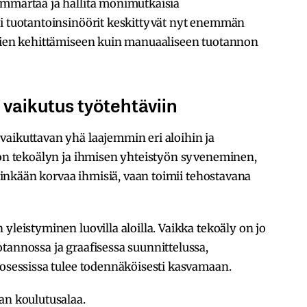
ymmärtää ja hallita monimutkaisia
si tuotantoinsinöörit keskittyvät nyt enemmän
lmien kehittämiseen kuin manuaaliseen tuotannon
vaikutus työtehtäviin
vaikuttavan yhä laajemmin eri aloihin ja
i on tekoälyn ja ihmisen yhteistyön syveneminen,
 niinkään korvaa ihmisiä, vaan toimii tehostavana
yleistyminen luovilla aloilla. Vaikka tekoäly on jo
tannossa ja graafisessa suunnittelussa,
rosessissa tulee todennäköisesti kasvamaan.
an koulutusalaa.