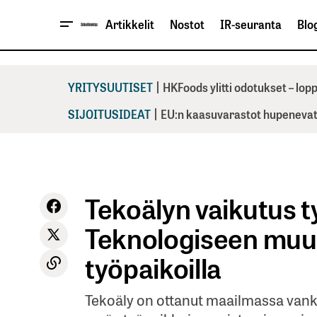
Artikkelit
Nostot
IR-seuranta
Blog
|
YRITYSUUTISET
HKFoods ylitti odotukset – lo
|
SIJOITUSIDEAT
EU:n kaasuvarastot hupenevat 
Tekoälyn vaikutus 
Teknologiseen mu
työpaikoilla
Tekoäly on ottanut maailmassa vankk