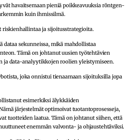
styvät havaitsemaan pieniä poikkeavuuksia röntgen-
arkemmin kuin ihmissilmä.
riskienhallintaa ja sijoitusstrategioita.
iä dataa sekunneissa, mikä mahdollistaa
eon. Tämä on johtanut uusien työtehtävien
n ja data-analyytikkojen roolien yleistymiseen.
otista, joka onnistui tienaamaan sijoituksilla jopa
llistanut esimerkiksi älykkäiden
 Nämä järjestelmät optimoivat tuotantoprosesseja,
at tuotteiden laatua. Tämä on johtanut siihen, että
t muuttuneet enemmän valvonta- ja ohjaustehtäviksi.