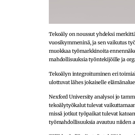
Tekoäly on noussut yhdeksi merkittä
vuosikymmeninä, ja sen vaikutus työ
muokkaa työmarkkinoita ennennäkemät
mahdollisuuksia työntekijöille ja orga
Tekoälyn integroituminen eri toimial
ulottuvat lähes jokaiselle elämänalue
Nexford University analysoi jo tamm
tekoälytyökalut tulevat vaikuttamaa
missä jotkut työpaikat tulevat katoa
työmahdollisuuksia avautuu niiden a