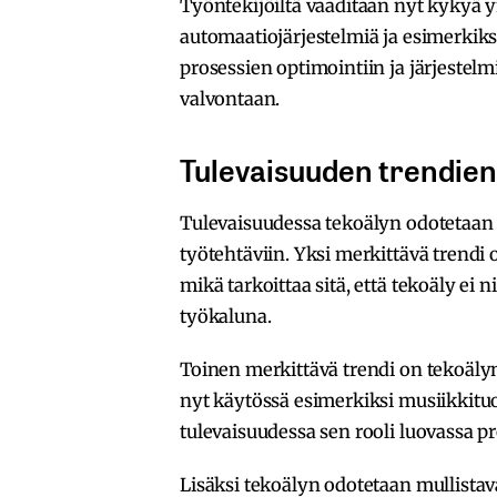
Työntekijöiltä vaaditaan nyt kykyä 
automaatiojärjestelmiä ja esimerkik
prosessien optimointiin ja järjeste
valvontaan.
Tulevaisuuden trendien 
Tulevaisuudessa tekoälyn odotetaan 
työtehtäviin. Yksi merkittävä trend
mikä tarkoittaa sitä, että tekoäly ei
työkaluna.
Toinen merkittävä trendi on tekoälyn 
nyt käytössä esimerkiksi musiikkituo
tulevaisuudessa sen rooli luovassa p
Lisäksi tekoälyn odotetaan mullistav