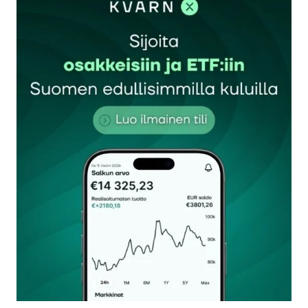
Sähköpostiosoitettasi ei julkaista.
Pakolliset
kentät on merkitty
*
Kommentti
*
Nimesi tai nimimerkkisi
*
Sähköpostiosoitteesi
*