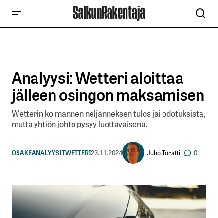
Analyysi: Wetteri aloittaa
jälleen osingon maksamisen
Wetterin kolmannen neljänneksen tulos jäi odotuksista,
mutta yhtiön johto pysyy luottavaisena.
Juho Toratti
OSAKEANALYYSIT
WETTERI
23.11.2024
0