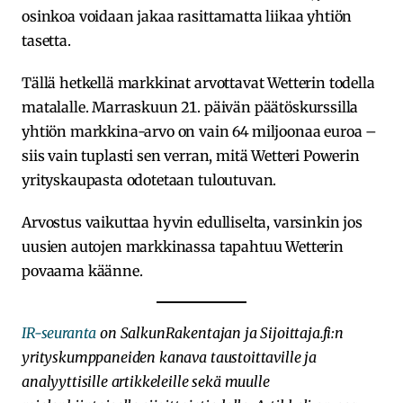
osinkoa voidaan jakaa rasittamatta liikaa yhtiön
tasetta.
Tällä hetkellä markkinat arvottavat Wetterin todella
matalalle. Marraskuun 21. päivän päätöskurssilla
yhtiön markkina-arvo on vain 64 miljoonaa euroa –
siis vain tuplasti sen verran, mitä Wetteri Powerin
yrityskaupasta odotetaan tuloutuvan.
Arvostus vaikuttaa hyvin edulliselta, varsinkin jos
uusien autojen markkinassa tapahtuu Wetterin
povaama käänne.
IR-seuranta
on SalkunRakentajan ja Sijoittaja.fi:n
yrityskumppaneiden kanava taustoittaville ja
analyyttisille artikkeleille sekä muulle