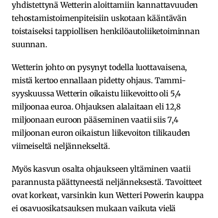
yhdistettynä Wetterin aloittamiin kannattavuuden
tehostamistoimenpiteisiin uskotaan kääntävän
toistaiseksi tappiollisen henkilöautoliiketoiminnan
suunnan.
Wetterin johto on pysynyt todella luottavaisena,
mistä kertoo ennallaan pidetty ohjaus. Tammi-
syyskuussa Wetterin oikaistu liikevoitto oli 5,4
miljoonaa euroa. Ohjauksen alalaitaan eli 12,8
miljoonaan euroon pääseminen vaatii siis 7,4
miljoonan euron oikaistun liikevoiton tilikauden
viimeiseltä neljännekseltä.
Myös kasvun osalta ohjaukseen yltäminen vaatii
parannusta päättyneestä neljänneksestä. Tavoitteet
ovat korkeat, varsinkin kun Wetteri Powerin kauppa
ei osavuosikatsauksen mukaan vaikuta vielä