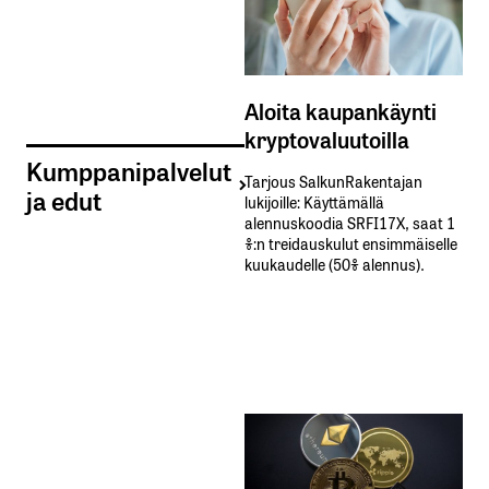
Aloita kaupankäynti
kryptovaluutoilla
Kumppanipalvelut
Tarjous SalkunRakentajan
ja edut
lukijoille: Käyttämällä​ ​
alennuskoodia​ ​SRFI17X,​ ​saat​ ​1
%:n treidauskulut​ ​ensimmäiselle​ ​
kuukaudelle​ ​(50%​ ​alennus).