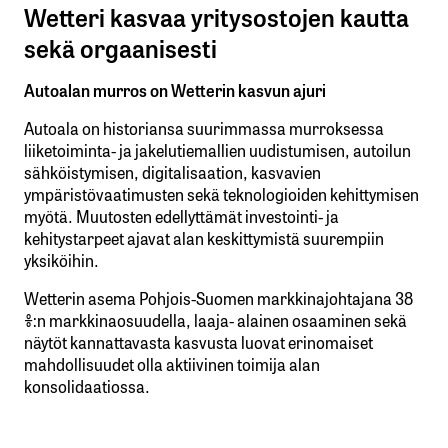
Wetteri kasvaa yritysostojen kautta
sekä orgaanisesti
Autoalan murros on Wetterin kasvun ajuri
Autoala on historiansa suurimmassa murroksessa
liiketoiminta- ja jakelutiemallien uudistumisen, autoilun
sähköistymisen, digitalisaation, kasvavien
ympäristövaatimusten sekä teknologioiden kehittymisen
myötä. Muutosten edellyttämät investointi- ja
kehitystarpeet ajavat alan keskittymistä suurempiin
yksiköihin.
Wetterin asema Pohjois-Suomen markkinajohtajana 38
%:n markkinaosuudella, laaja- alainen osaaminen sekä
näytöt kannattavasta kasvusta luovat erinomaiset
mahdollisuudet olla aktiivinen toimija alan
konsolidaatiossa.