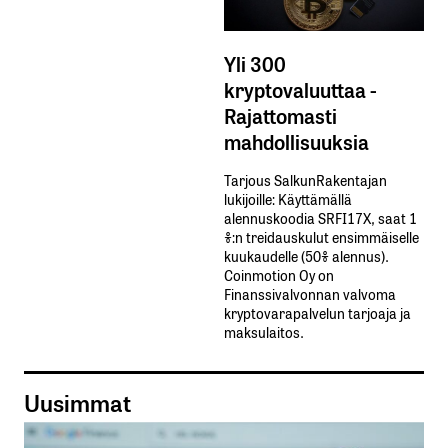
Yli 300
kryptovaluuttaa -
Rajattomasti
mahdollisuuksia
Tarjous SalkunRakentajan
lukijoille: Käyttämällä​ ​
alennuskoodia​ ​SRFI17X,​ ​saat​ ​1
%:n treidauskulut​ ​ensimmäiselle​ ​
kuukaudelle​ ​(50%​ ​alennus).
Coinmotion Oy on
Finanssivalvonnan valvoma
kryptovarapalvelun tarjoaja ja
maksulaitos.
Uusimmat