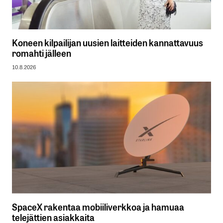
Koneen kilpailijan uusien laitteiden kannattavuus
romahti jälleen
10.8.2026
SpaceX rakentaa mobiiliverkkoa ja hamuaa
telejättien asiakkaita