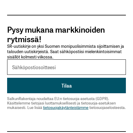
Tilaa SalkunRakentajan uutiskirje
Pysy mukana markkinoiden
Lähetä kommentti
rytmissä!
SR-uutiskirje on yksi Suomen monipuolisimmista sijoittamisen ja
talouden uutiskirjeistä. Saat sähköpostiisi mielenkiintoisimmat
sisällöt kolmesti viikossa.
SalkunRakentaja noudattaa EU:n tietosuoja-asetusta (GDPR).
Käsittelemme tietojasi luottamuksellisesti ja tietosuoja-asetuksen
mukaisesti. Lue lisää
tietosuojakäytänteistämme
tietosuojaselosteesta.