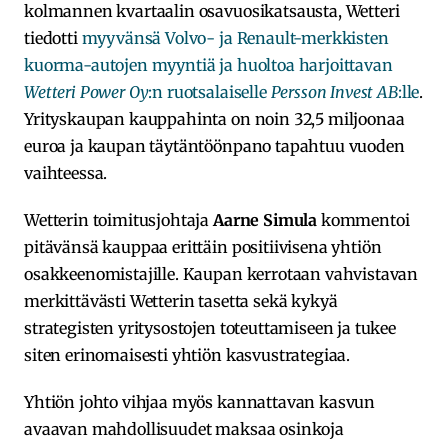
kolmannen kvartaalin osavuosikatsausta, Wetteri
tiedotti
myyvänsä Volvo- ja Renault-merkkisten
kuorma-autojen myyntiä ja huoltoa harjoittavan
Wetteri Power Oy
:n ruotsalaiselle
Persson Invest AB
:lle
.
Yrityskaupan kauppahinta on noin 32,5 miljoonaa
euroa ja kaupan täytäntöönpano tapahtuu vuoden
vaihteessa.
Wetterin toimitusjohtaja
Aarne Simula
kommentoi
pitävänsä kauppaa erittäin positiivisena yhtiön
osakkeenomistajille. Kaupan kerrotaan vahvistavan
merkittävästi Wetterin tasetta sekä kykyä
strategisten yritysostojen toteuttamiseen ja tukee
siten erinomaisesti yhtiön kasvustrategiaa.
Yhtiön johto vihjaa myös kannattavan kasvun
avaavan mahdollisuudet maksaa osinkoja