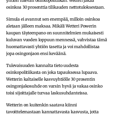
yhtiön tulevan osinkopolitiikan: Wetteri jakaa
osinkoa 30 prosenttia tilikauden nettotuloksestaan.
Simula ei avannut sen enempää, milloin osinkoa
aletaan jälleen maksaa. Mikäli Wetteri Powerin
kaupan täyteenpano on suunnitelmien mukaisesti
kuluvan vuoden loppuun mennessä, vahvistaa tämä
huomattavasti yhtiön tasetta ja voi mahdollistaa
jopa osingonjaon ensi keväänä.
Tulevaisuuden kannalta tieto uudesta
osinkopolitiikasta on joka tapauksessa lupaava.
Wetterin kaltaiselle kasvuyhtiölle 30 prosentin
osingonjakosuhde on varsin hyvä ja vakaa osinko
toisi sijoittajalle turvaa laskusuhdanteissa.
Wetterin on kuitenkin saatava kiinni
tavoittelemastaan kannattavasta kasvusta, jotta