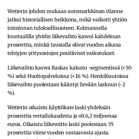
Wetterin johdon mukaan automarkkinan tilanne
jatkui historiallisen heikkona, mikä vaikutti yhtiön
toiminnan tuloksellisuuteen. Kolmannella
kvartaalilla yhtiön liikevaihto kasvoi kahdeksan
prosenttia, minkä taustalla olivat vuoden aikana
tehtyjen yritysostojen positiiviset vaikutukset.
Liikevaihto kasvoi Raskas kalusto -segmentissä (+50
%) sekä Huoltopalveluissa (+16 %). Henkilöautoissa
liikevaihto puolestaan kääntyi lievään laskuun (-2
%).
Wetterin oikaistu käyttökate laski yhdeksän
prosenttia vertailukaudesta ja oli 6,2 miljoonaa
euroa. Oikaistu liikevoitto laski puolestaan 35
prosenttia viime vuoden vastaavasta ajasta.