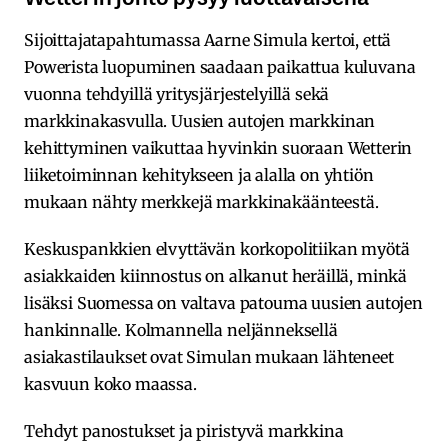
Sijoittajatapahtumassa Aarne Simula kertoi, että
Powerista luopuminen saadaan paikattua kuluvana
vuonna tehdyillä yritysjärjestelyillä sekä
markkinakasvulla. Uusien autojen markkinan
kehittyminen vaikuttaa hyvinkin suoraan Wetterin
liiketoiminnan kehitykseen ja alalla on yhtiön
mukaan nähty merkkejä markkinakäänteestä.
Keskuspankkien elvyttävän korkopolitiikan myötä
asiakkaiden kiinnostus on alkanut heräillä, minkä
lisäksi Suomessa on valtava patouma uusien autojen
hankinnalle. Kolmannella neljänneksellä
asiakastilaukset ovat Simulan mukaan lähteneet
kasvuun koko maassa.
Tehdyt panostukset ja piristyvä markkina