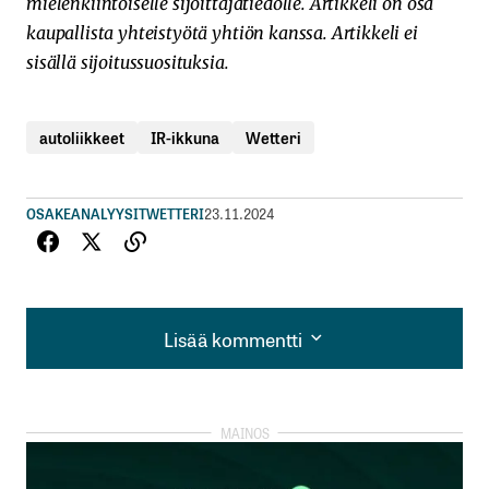
mielenkiintoiselle sijoittajatiedolle. Artikkeli on osa
kaupallista yhteistyötä yhtiön kanssa. Artikkeli ei
sisällä sijoitussuosituksia.
autoliikkeet
IR-ikkuna
Wetteri
OSAKEANALYYSIT
WETTERI
23.11.2024
Lisää kommentti
Lisää kommentti
kirjautua
sisään
rekisteröityä