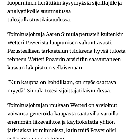
luopuminen herättikin kysymyksiä sijoittajille ja
analyytikoille suunnatussa
tulosjulkistustilaisuudessa.
Toimitusjohtaja Aaren Simula perusteli kuitenkin
Wetteri Powerista luopumisen vakuuttavasti.
Perusteellisen tarkastelun tuloksena hyvää tulosta
tehneen Wetteri Powerin arvioitiin saavuttaneen
kasvun lakipisteen sellaisenaan.
”Kun kauppa on kohdillaan, on myös osattava
myydä” Simula totesi sijoittajatilaisuudessa.
Toimitusjohtajan mukaan Wetteri on arvioinut
voivansa generoida kaupasta saatavilla varoilla
enemmän liikevaihtoa ja käyttökatetta yhtiön
jatkuvissa toiminnoissa, kuin mitä Power olisi
sellaisenaan enää tuonut.