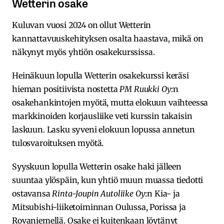
Wetterin osake
Kuluvan vuosi 2024 on ollut Wetterin
kannattavuuskehityksen osalta haastava, mikä on
näkynyt myös yhtiön osakekurssissa.
Heinäkuun lopulla Wetterin osakekurssi keräsi
hieman positiivista nostetta
PM Ruukki Oy
:n
osakehankintojen myötä, mutta elokuun vaihteessa
markkinoiden korjausliike veti kurssin takaisin
laskuun. Lasku syveni elokuun lopussa annetun
tulosvaroituksen myötä.
Syyskuun lopulla Wetterin osake haki jälleen
suuntaa ylöspäin, kun yhtiö muun muassa tiedotti
ostavansa
Rinta-Joupin Autoliike Oy
:n Kia- ja
Mitsubishi-liiketoiminnan Oulussa, Porissa ja
Rovaniemellä. Osake ei kuitenkaan löytänyt