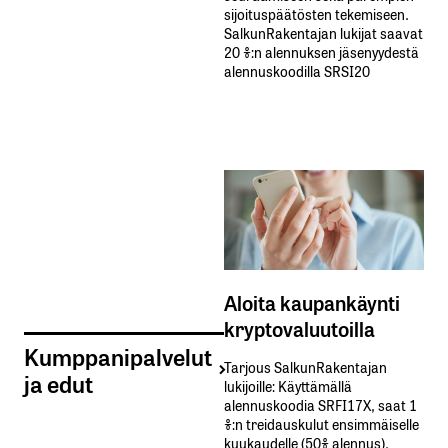
sijoituspäätösten tekemiseen.
SalkunRakentajan lukijat saavat
20 %:n alennuksen jäsenyydestä
alennuskoodilla SRSI20
Aloita kaupankäynti
kryptovaluutoilla
Kumppanipalvelut
Tarjous SalkunRakentajan
ja edut
lukijoille: Käyttämällä​ ​
alennuskoodia​ ​SRFI17X,​ ​saat​ ​1
%:n treidauskulut​ ​ensimmäiselle​ ​
kuukaudelle​ ​(50%​ ​alennus).