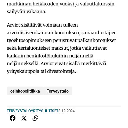
markkinan heikkouden vuoksi ja valuuttakurssin
säilyvän vakaana.
Arviot sisältävät voimaan tulleen
arvonlisäverokannan korotuksen, sairaanhoitajien
työehtosopimukseen perustuvat palkankorotukset
sekä kertaluonteiset maksut, jotka vaikuttavat
kaikkiin henkilöstökuluihin neljännellä
neljänneksellä. Arviot eivät sisällä merkittäviä
yrityskauppoja tai divestointeja.
osinkopolitiikka
Terveystalo
TERVEYSTALO
YRITYSUUTISET
2.12.2024