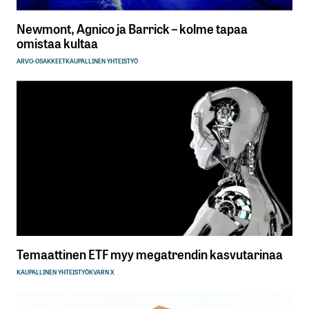
Newmont, Agnico ja Barrick – kolme tapaa
omistaa kultaa
ARVO-OSAKKEET
KAUPALLINEN YHTEISTYÖ
Temaattinen ETF myy megatrendin kasvutarinaa
KAUPALLINEN YHTEISTYÖ
KVARN X