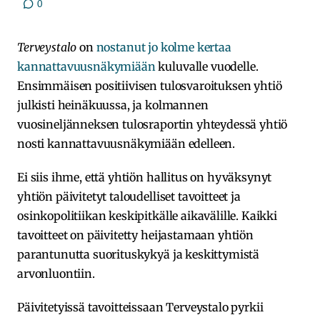
0
Terveystalo
on
nostanut jo kolme kertaa
kannattavuusnäkymiään
kuluvalle vuodelle.
Ensimmäisen positiivisen tulosvaroituksen yhtiö
julkisti heinäkuussa, ja kolmannen
vuosineljänneksen tulosraportin yhteydessä yhtiö
nosti kannattavuusnäkymiään edelleen.
Ei siis ihme, että yhtiön hallitus on hyväksynyt
yhtiön päivitetyt taloudelliset tavoitteet ja
osinkopolitiikan keskipitkälle aikavälille. Kaikki
tavoitteet on päivitetty heijastamaan yhtiön
parantunutta suorituskykyä ja keskittymistä
arvonluontiin.
Päivitetyissä tavoitteissaan Terveystalo pyrkii