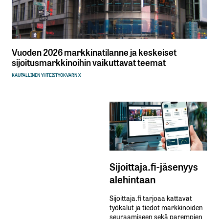
Vuoden 2026 markkinatilanne ja keskeiset
sijoitusmarkkinoihin vaikuttavat teemat
KAUPALLINEN YHTEISTYÖ
KVARN X
Sijoittaja.fi-jäsenyys
alehintaan
Sijoittaja.fi tarjoaa kattavat
työkalut ja tiedot markkinoiden
seuraamiseen sekä parempien