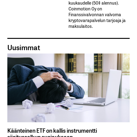
kuukaudelle​ ​(50%​ ​alennus).
Coinmotion Oy on
Finanssivalvonnan valvoma
kryptovarapalvelun tarjoaja ja
maksulaitos.
Uusimmat
Käänteinen ETF on kallis instrumentti
sijoitussalkun suojaukseen