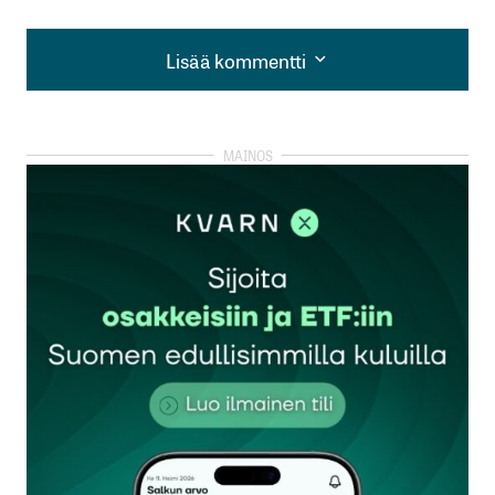
Lisää kommentti
Lisää kommentti
kirjautua
sisään
rekisteröityä
Sähköpostiosoitettasi ei julkaista.
Pakolliset
kentät on merkitty
*
Kommentti
*