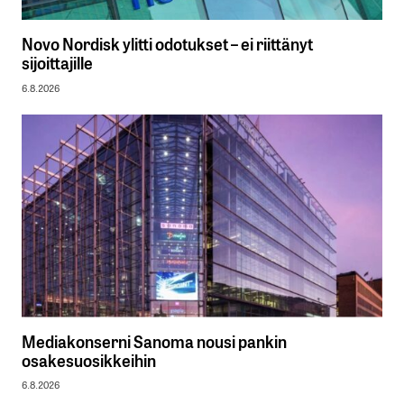
Novo Nordisk ylitti odotukset – ei riittänyt
sijoittajille
6.8.2026
Mediakonserni Sanoma nousi pankin
osakesuosikkeihin
6.8.2026