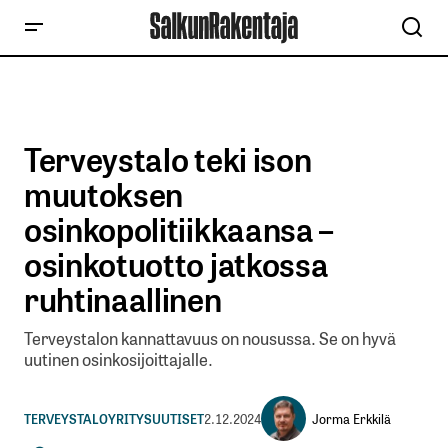
Terveystalo teki ison
muutoksen
osinkopolitiikkaansa –
osinkotuotto jatkossa
ruhtinaallinen
Terveystalon kannattavuus on nousussa. Se on hyvä
uutinen osinkosijoittajalle.
Jorma Erkkilä
TERVEYSTALO
YRITYSUUTISET
2.12.2024