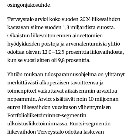
osingonjakosuhde.
Terveystalo arvioi koko vuoden 2024 liikevaihdon
kasvavan viime vuoden 1,3 miljardista eurosta.
Oikaistun liikevoiton ennen aineettomien
hyödykkeiden poistoja ja arvonalentumisia yhtiö
odottaa olevan 12,0–12,5 prosenttia liikevaihdosta,
kun se vuosi sitten oli 9,8 prosenttia.
Yhtiön mukaan tulosparannusohjelma on ylittänyt
merkittävästi alkuperäisen tavoitteensa ja
toimenpiteet vaikuttavat aikaisemmin arvioitua
nopeammin. Arviot sisältävät noin 10 miljoonan
euron liikevaihdon vuositason vähentymisen
Portfolioliiketoiminnot-segmentin
ulkoistusliiketoiminnassa. Ruotsi-segmentin
liikevaihdon Terveystalo odottaa laskevan