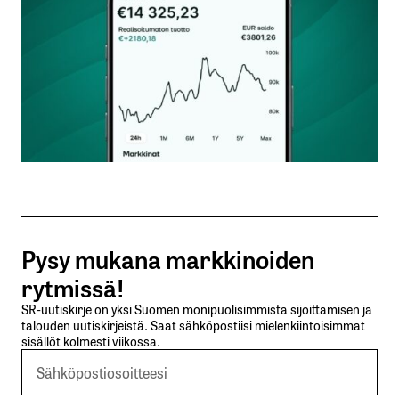
Nimesi tai nimimerkkisi
*
Sähköpostiosoitteesi
*
Tilaa SalkunRakentajan uutiskirje
Pysy mukana markkinoiden
Lähetä kommentti
rytmissä!
SR-uutiskirje on yksi Suomen monipuolisimmista sijoittamisen ja
talouden uutiskirjeistä. Saat sähköpostiisi mielenkiintoisimmat
sisällöt kolmesti viikossa.