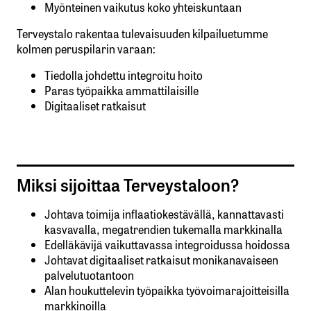
Myönteinen vaikutus koko yhteiskuntaan
Terveystalo rakentaa tulevaisuuden kilpailuetumme
kolmen peruspilarin varaan:
Tiedolla johdettu integroitu hoito
Paras työpaikka ammattilaisille
Digitaaliset ratkaisut
Miksi sijoittaa Terveystaloon?
Johtava toimija inflaatiokestävällä, kannattavasti
kasvavalla, megatrendien tukemalla markkinalla
Edelläkävijä vaikuttavassa integroidussa hoidossa
Johtavat digitaaliset ratkaisut monikanavaiseen
palvelutuotantoon
Alan houkuttelevin työpaikka työvoimarajoitteisilla
markkinoilla