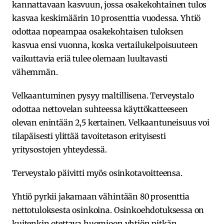
kannattavaan kasvuun, jossa osakekohtainen tulos
kasvaa keskimäärin 10 prosenttia vuodessa. Yhtiö
odottaa nopeampaa osakekohtaisen tuloksen
kasvua ensi vuonna, koska vertailukelpoisuuteen
vaikuttavia eriä tulee olemaan luultavasti
vähemmän.
Velkaantuminen pysyy maltillisena. Terveystalo
odottaa nettovelan suhteessa käyttökatteeseen
olevan enintään 2,5 kertainen. Velkaantuneisuus voi
tilapäisesti ylittää tavoitetason erityisesti
yritysostojen yhteydessä.
Terveystalo päivitti myös osinkotavoitteensa.
Yhtiö pyrkii jakamaan vähintään 80 prosenttia
nettotuloksesta osinkoina. Osinkoehdotuksessa on
kuitenkin otettava huomioon yhtiön pitkän