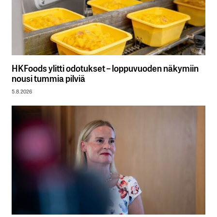
HKFoods ylitti odotukset – loppuvuoden näkymiin
nousi tummia pilviä
5.8.2026