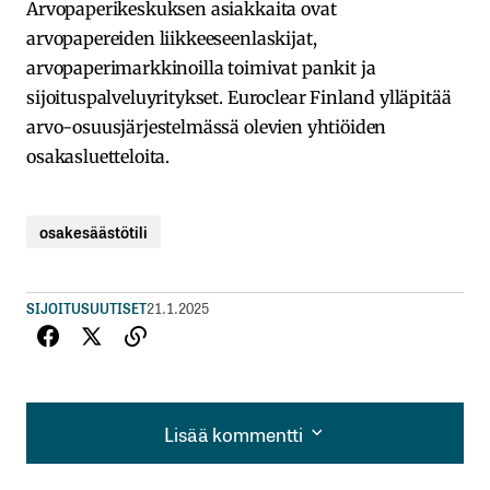
Arvopaperikeskuksen asiakkaita ovat
arvopapereiden liikkeeseenlaskijat,
arvopaperimarkkinoilla toimivat pankit ja
sijoituspalveluyritykset. Euroclear Finland ylläpitää
arvo-osuusjärjestelmässä olevien yhtiöiden
osakasluetteloita.
osakesäästötili
SIJOITUSUUTISET
21.1.2025
Lisää kommentti
Lisää kommentti