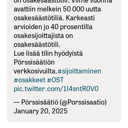
avattiin melkein 50 000 uutta
osakesäästötiliä. Karkeasti
arvioiden jo 40 prosentilla
osakesijoittajista on
osakesäästötili.
Lue lisää tilin hyödyistä
Pörssisäätiön
verkkosivuilta.
#sijoittaminen
#osakkeet
#OST
pic.twitter.com/1l4sntR0V0
— Pörssisäätiö (@Porssisaatio)
January 20, 2025