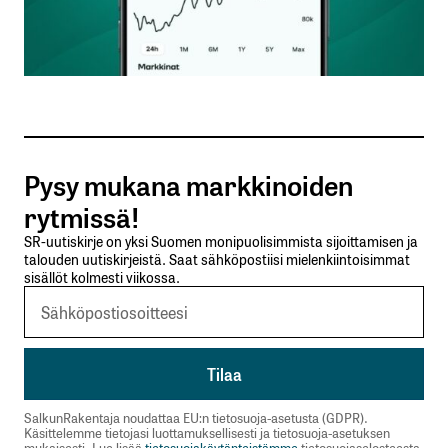
Sähköpostiosoitteesi
*
Tilaa SalkunRakentajan uutiskirje
Pysy mukana markkinoiden
Lähetä kommentti
rytmissä!
SR-uutiskirje on yksi Suomen monipuolisimmista sijoittamisen ja
talouden uutiskirjeistä. Saat sähköpostiisi mielenkiintoisimmat
sisällöt kolmesti viikossa.
SalkunRakentaja noudattaa EU:n tietosuoja-asetusta (GDPR).
Käsittelemme tietojasi luottamuksellisesti ja tietosuoja-asetuksen
mukaisesti. Lue lisää
tietosuojakäytänteistämme
tietosuojaselosteesta.