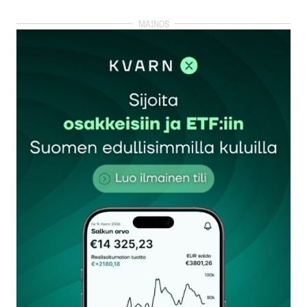
kirjautua
sisään
rekisteröityä
Sähköpostiosoitettasi ei julkaista.
Pakolliset
kentät on merkitty
*
Kommentti
*
Nimesi tai nimimerkkisi
*