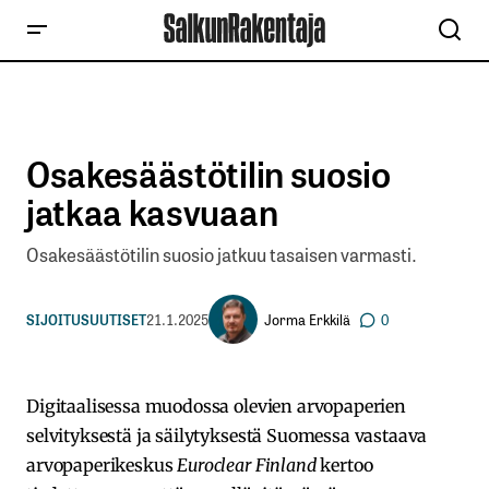
Osakesäästötilin suosio
jatkaa kasvuaan
Osakesäästötilin suosio jatkuu tasaisen varmasti.
Jorma Erkkilä
SIJOITUSUUTISET
21.1.2025
0
Digitaalisessa muodossa olevien arvopaperien
selvityksestä ja säilytyksestä Suomessa vastaava
arvopaperikeskus
Euroclear Finland
kertoo