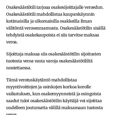
Osakesäästötili tarjoaa osakesijoittajalle veroedun.
Osakesäästötili mahdollistaa kaupankäynnin
kotimaisilla ja ulkomaisilla osakkeilla ilman
välitöntä veroseuraamusta. Osakesäästötilin sisällä
tehdyistä osakekaupoista ei siis tarvitse maksaa
veroa.
Sijoittaja maksaa siis osakesäästötilin sijoitusten
tuotosta veroa vasta varoja osakesäästötililtä
nostettaessa.
Tämä verotuskäytäntö mahdollistaa
myyntivoittojen ja osinkojen korkoa korolle
vaikutuksen, kun osakemyynneistä ja osingoista
saadut tulot osakesäästötilin käyttäjä voi sijoittaa
uudelleen joutumatta välillä maksamaan tuotosta
veroa.