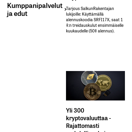
Kumppanipalvelut
Tarjous SalkunRakentajan
ja edut
lukijoille: Käyttämällä​ ​
alennuskoodia​ ​SRFI17X,​ ​saat​ ​1
%:n treidauskulut​ ​ensimmäiselle​ ​
kuukaudelle​ ​(50%​ ​alennus).
Yli 300
kryptovaluuttaa -
Rajattomasti