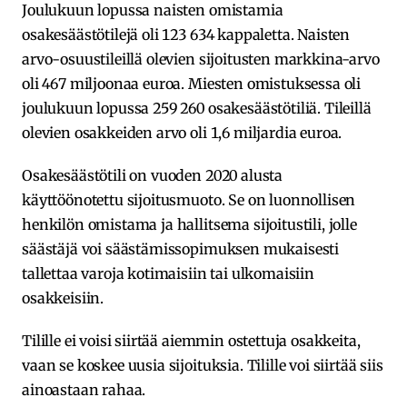
Joulukuun lopussa naisten omistamia
osakesäästötilejä oli 123 634 kappaletta. Naisten
arvo-osuustileillä olevien sijoitusten markkina-arvo
oli 467 miljoonaa euroa. Miesten omistuksessa oli
joulukuun lopussa 259 260 osakesäästötiliä. Tileillä
olevien osakkeiden arvo oli 1,6 miljardia euroa.
Osakesäästötili on vuoden 2020 alusta
käyttöönotettu sijoitusmuoto. Se on luonnollisen
henkilön omistama ja hallitsema sijoitustili, jolle
säästäjä voi säästämissopimuksen mukaisesti
tallettaa varoja kotimaisiin tai ulkomaisiin
osakkeisiin.
Tilille ei voisi siirtää aiemmin ostettuja osakkeita,
vaan se koskee uusia sijoituksia. Tilille voi siirtää siis
ainoastaan rahaa.