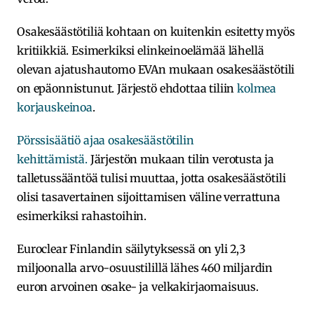
Osakesäästötiliä kohtaan on kuitenkin esitetty myös
kritiikkiä. Esimerkiksi elinkeinoelämää lähellä
olevan ajatushautomo EVAn mukaan osakesäästötili
on epäonnistunut. Järjestö ehdottaa tiliin
kolmea
korjauskeinoa
.
Pörssisäätiö ajaa osakesäästötilin
kehittämistä.
Järjestön mukaan tilin verotusta ja
talletussääntöä tulisi muuttaa, jotta osakesäästötili
olisi tasavertainen sijoittamisen väline verrattuna
esimerkiksi rahastoihin.
Euroclear Finlandin säilytyksessä on yli 2,3
miljoonalla arvo-osuustilillä lähes 460 miljardin
euron arvoinen osake- ja velkakirjaomaisuus.