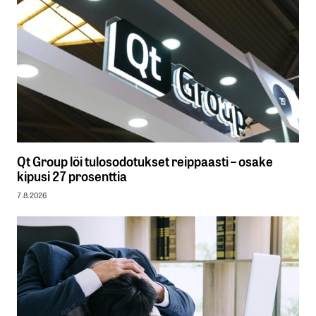
Qt Group löi tulosodotukset reippaasti – osake
kipusi 27 prosenttia
7.8.2026