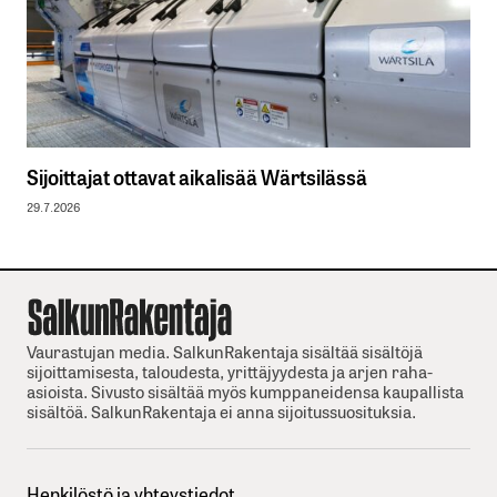
Sijoittajat ottavat aikalisää Wärtsilässä
29.7.2026
Vaurastujan media. SalkunRakentaja sisältää sisältöjä
sijoittamisesta, taloudesta, yrittäjyydesta ja arjen raha-
asioista. Sivusto sisältää myös kumppaneidensa kaupallista
sisältöä. SalkunRakentaja ei anna sijoitussuosituksia.
Henkilöstö ja yhteystiedot