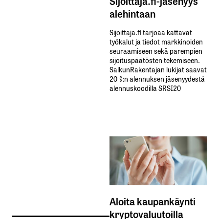
Sijoittaja.fi-jäsenyys
alehintaan
Sijoittaja.fi tarjoaa kattavat
työkalut ja tiedot markkinoiden
seuraamiseen sekä parempien
sijoituspäätösten tekemiseen.
SalkunRakentajan lukijat saavat
20 %:n alennuksen jäsenyydestä
alennuskoodilla SRSI20
Aloita kaupankäynti
kryptovaluutoilla