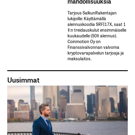
mahdollisuuksia
Tarjous SalkunRakentajan
lukijoille: Käyttämällä​ ​
alennuskoodia​ ​SRFI17X,​ ​saat​ ​1
%:n treidauskulut​ ​ensimmäiselle​ ​
kuukaudelle​ ​(50%​ ​alennus).
Coinmotion Oy on
Finanssivalvonnan valvoma
kryptovarapalvelun tarjoaja ja
maksulaitos.
Uusimmat