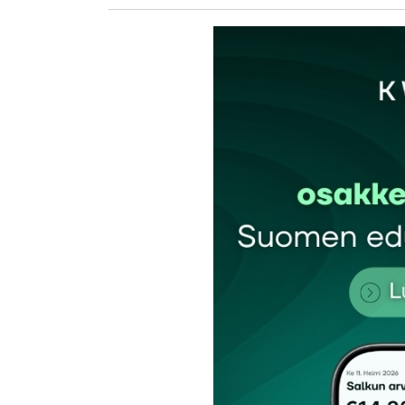
Sähköpostiosoitettasi ei julkaista.
Pakollis
Kommentti
*
Nimesi tai nimimerkkisi
*
Tilaa SalkunRakentajan uutiskirje
Lähetä kommentti