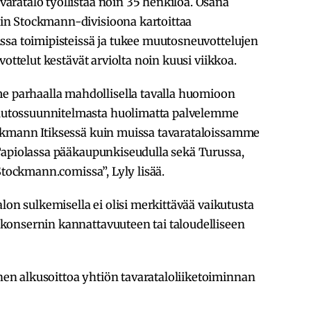
ratalo työllistää noin 35 henkilöä. Osana
n Stockmann-divisioona kartoittaa
ssa toimipisteissä ja tukee muutosneuvottelujen
vottelut kestävät arviolta noin kuusi viikkoa.
parhaalla mahdollisella tavalla huomioon
utossuunnitelmasta huolimatta palvelemme
ckmann Itiksessä kuin muissa tavarataloissamme
Tapiolassa pääkaupunkiseudulla sekä Turussa,
Stockmann.comissa”, Lyly lisää.
lon sulkemisella ei olisi merkittävää vaikutusta
konsernin kannattavuuteen tai taloudelliseen
n alkusoittoa yhtiön tavarataloliiketoiminnan