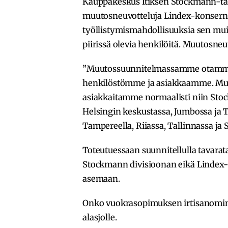
Kauppakeskus Itiksen Stockmann-tava
muutosneuvotteluja Lindex-konserni
työllistymismahdollisuuksia sen mui
piirissä olevia henkilöitä. Muutosneu
”Muutossuunnitelmassamme otamme 
henkilöstömme ja asiakkaamme. Mu
asiakkaitamme normaalisti niin Sto
Helsingin keskustassa, Jumbossa ja 
Tampereella, Riiassa, Tallinnassa ja 
Toteutuessaan suunnitellulla tavarata
Stockmann divisioonan eikä Lindex-
asemaan.
Onko vuokrasopimuksen irtisanomine
alasjolle.