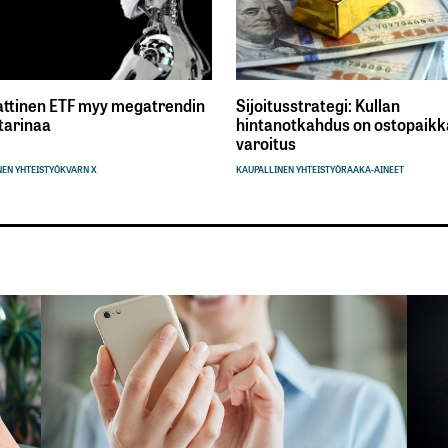
ttinen ETF myy megatrendin
Sijoitusstrategi: Kullan
tarinaa
hintanotkahdus on ostopaikka
varoitus
EN YHTEISTYÖ
KVARN X
KAUPALLINEN YHTEISTYÖ
RAAKA-AINEET