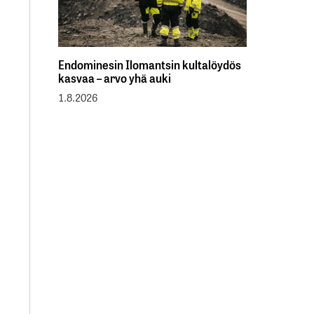
Endominesin Ilomantsin kultalöydös
kasvaa – arvo yhä auki
1.8.2026