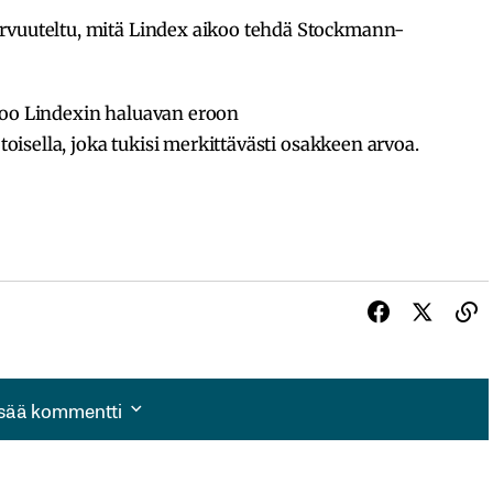
arvuuteltu, mitä Lindex aikoo tehdä Stockmann-
koo Lindexin haluavan eroon
 toisella, joka tukisi merkittävästi osakkeen arvoa.
isää kommentti
isää kommentti
autua sisään
rekisteröityä