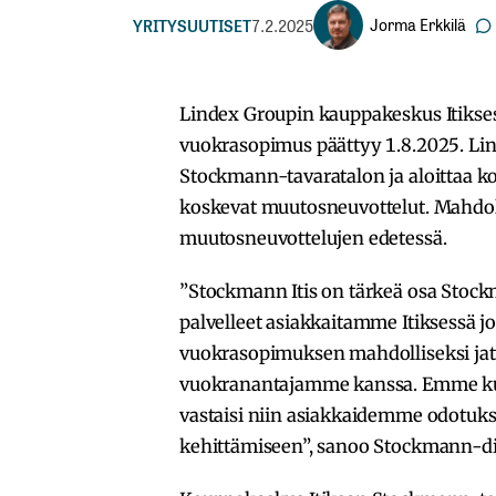
Jorma Erkkilä
YRITYSUUTISET
7.2.2025
Lindex Groupin kauppakeskus Itikse
vuokrasopimus päättyy 1.8.2025. Lin
Stockmann-tavaratalon ja aloittaa k
koskevat muutosneuvottelut. Mahdol
muutosneuvottelujen edetessä.
”Stockmann Itis on tärkeä osa Stock
palvelleet asiakkaitamme Itiksessä 
vuokrasopimuksen mahdolliseksi jat
vuokranantajamme kanssa. Emme kuit
vastaisi niin asiakkaidemme odotuks
kehittämiseen”, sanoo Stockmann-di