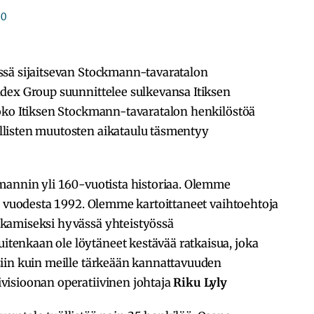
0
ssä sijaitsevan Stockmann-tavaratalon
dex Group suunnittelee sulkevansa Itiksen
oko Itiksen Stockmann-tavaratalon henkilöstöä
listen muutosten aikataulu täsmentyy
mannin yli 160-vuotista historiaa. Olemme
jo vuodesta 1992. Olemme kartoittaneet vaihtoehtoja
kamiseksi hyvässä yhteistyössä
enkaan ole löytäneet kestävää ratkaisua, joka
iin kuin meille tärkeään kannattavuuden
visioonan operatiivinen johtaja
Riku Lyly