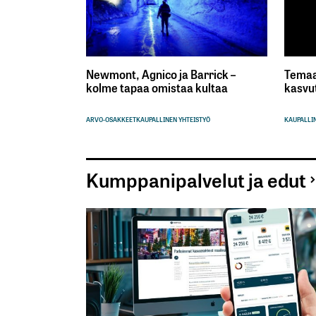
Newmont, Agnico ja Barrick –
Temaa
kolme tapaa omistaa kultaa
kasvu
ARVO-OSAKKEET
KAUPALLINEN YHTEISTYÖ
KAUPALLIN
Kumppanipalvelut ja edut