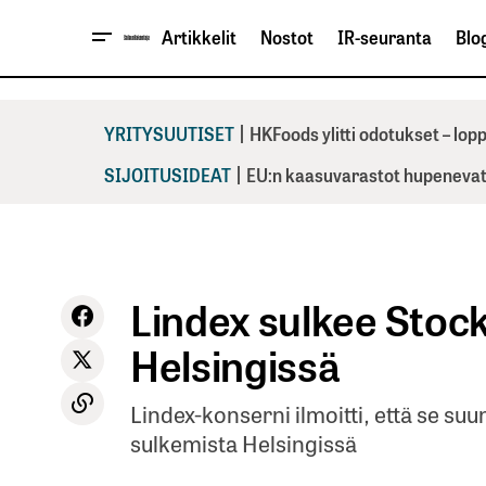
Artikkelit
Nostot
IR-seuranta
Blog
|
YRITYSUUTISET
HKFoods ylitti odotukset – lo
|
SIJOITUSIDEAT
EU:n kaasuvarastot hupenevat 
Lindex sulkee Stoc
Helsingissä
Lindex-konserni ilmoitti, että se su
sulkemista Helsingissä