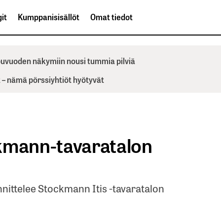
it
Kumppanisisällöt
Omat tiedot
ppuvuoden näkymiin nousi tummia pilviä
– nämä pörssiyhtiöt hyötyvät
kmann-tavaratalon
unnittelee Stockmann Itis -tavaratalon