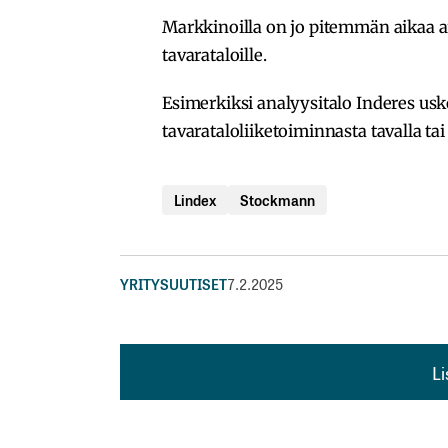
Markkinoilla on jo pitemmän aikaa 
tavarataloille.
Esimerkiksi analyysitalo Inderes us
tavarataloliiketoiminnasta tavalla tai
Lindex
Stockmann
YRITYSUUTISET
7.2.2025
L
L
kirj