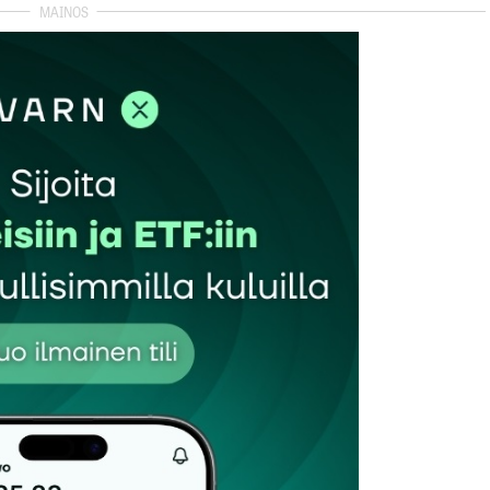
et kentät on merkitty
*
Sähköpostiosoitteesi
*