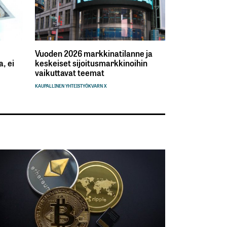
Vuoden 2026 markkinatilanne ja
, ei
keskeiset sijoitusmarkkinoihin
vaikuttavat teemat
KAUPALLINEN YHTEISTYÖ
KVARN X