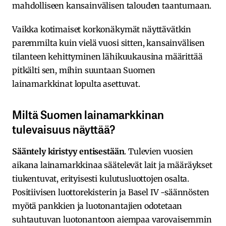
mahdolliseen kansainvälisen talouden taantumaan.
Vaikka kotimaiset korkonäkymät näyttävätkin
paremmilta kuin vielä vuosi sitten, kansainvälisen
tilanteen kehittyminen lähikuukausina määrittää
pitkälti sen, mihin suuntaan Suomen
lainamarkkinat lopulta asettuvat.
Miltä Suomen lainamarkkinan
tulevaisuus näyttää?
Sääntely kiristyy entisestään
. Tulevien vuosien
aikana lainamarkkinaa säätelevät lait ja määräykset
tiukentuvat, erityisesti kulutusluottojen osalta.
Positiivisen luottorekisterin ja Basel IV -säännösten
myötä pankkien ja luotonantajien odotetaan
suhtautuvan luotonantoon aiempaa varovaisemmin