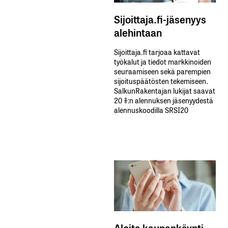
Sijoittaja.fi-jäsenyys
alehintaan
Sijoittaja.fi tarjoaa kattavat
työkalut ja tiedot markkinoiden
seuraamiseen sekä parempien
sijoituspäätösten tekemiseen.
SalkunRakentajan lukijat saavat
20 %:n alennuksen jäsenyydestä
alennuskoodilla SRSI20
Aloita kaupankäynti