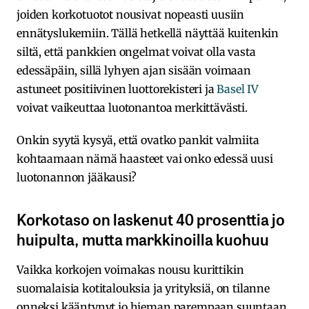
joiden korkotuotot nousivat nopeasti uusiin
ennätyslukemiin. Tällä hetkellä näyttää kuitenkin
siltä, että pankkien ongelmat voivat olla vasta
edessäpäin, sillä lyhyen ajan sisään voimaan
astuneet positiivinen luottorekisteri ja
Basel IV
voivat vaikeuttaa luotonantoa merkittävästi.
Onkin syytä kysyä, että ovatko pankit valmiita
kohtaamaan nämä haasteet vai onko edessä uusi
luotonannon jääkausi?
Korkotaso on laskenut 40 prosenttia jo
huipulta, mutta markkinoilla kuohuu
Vaikka korkojen voimakas nousu kurittikin
suomalaisia kotitalouksia ja yrityksiä, on tilanne
onneksi kääntynyt jo hieman parempaan suuntaan.