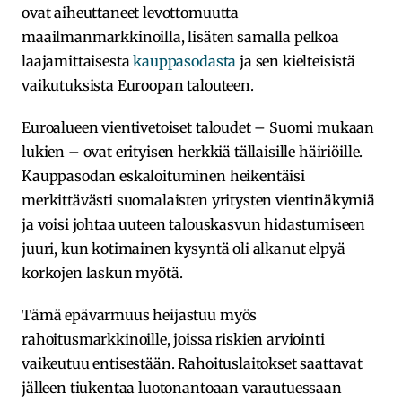
ovat aiheuttaneet levottomuutta
maailmanmarkkinoilla, lisäten samalla pelkoa
laajamittaisesta
kauppasodasta
ja sen kielteisistä
vaikutuksista Euroopan talouteen.
Euroalueen vientivetoiset taloudet – Suomi mukaan
lukien – ovat erityisen herkkiä tällaisille häiriöille.
Kauppasodan eskaloituminen heikentäisi
merkittävästi suomalaisten yritysten vientinäkymiä
ja voisi johtaa uuteen talouskasvun hidastumiseen
juuri, kun kotimainen kysyntä oli alkanut elpyä
korkojen laskun myötä.
Tämä epävarmuus heijastuu myös
rahoitusmarkkinoille, joissa riskien arviointi
vaikeutuu entisestään. Rahoituslaitokset saattavat
jälleen tiukentaa luotonantoaan varautuessaan