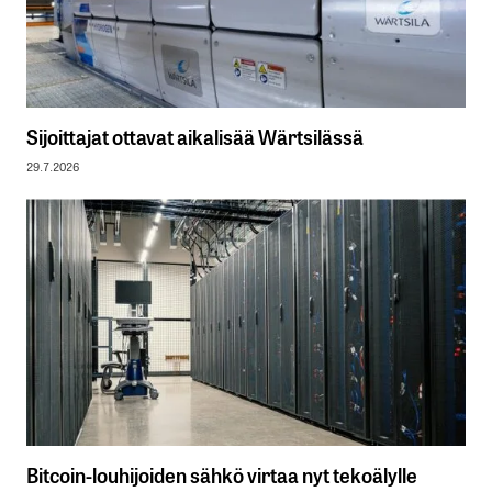
Sijoittajat ottavat aikalisää Wärtsilässä
29.7.2026
Bitcoin-louhijoiden sähkö virtaa nyt tekoälylle