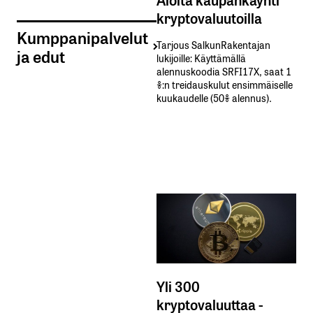
kryptovaluutoilla
Kumppanipalvelut
Tarjous SalkunRakentajan
ja edut
lukijoille: Käyttämällä​ ​
alennuskoodia​ ​SRFI17X,​ ​saat​ ​1
%:n treidauskulut​ ​ensimmäiselle​ ​
kuukaudelle​ ​(50%​ ​alennus).
Yli 300
kryptovaluuttaa -