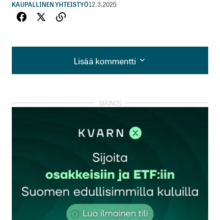
KAUPALLINEN YHTEISTYÖ
12.3.2025
Lisää kommentti
Lisää kommentti
kirjautua
sisään
rekisteröityä
Sähköpostiosoitettasi ei julkaista.
Pakolliset
kentät on merkitty
*