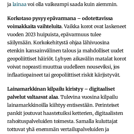
ja
lainaa
voi olla vaikeampi saada kuin aiemmin.
Korkotaso pysyy epävarmana – odotettavissa
voimakkaita vaihteluita
. Vaikka korot ovat laskeneet
vuoden 2023 huipuista, epävarmuus tulee
säilymään. Korkokehitystä ohjaa lähivuosina
etenkin kansainvälinen talous ja mahdolliset uudet
geopoliittiset häiriöt. Lyhyen aikavälin matalat korot
voivat nopeasti muuttua uudelleen nouseviksi, jos
inflaatiopaineet tai geopoliittiset riskit kärjistyvät.
Lainamarkkinan kilpailu kiristyy – digitaaliset
palvelut valtaavat alaa
. Tulevina vuosina kilpailu
lainamarkkinoilla kiihtyy entisestään. Perinteiset
pankit joutuvat haastetuiksi ketterien, digitaalisten
rahoituspalveluiden toimesta. Samalla kuluttajat
tottuvat yhä enemmän vertailupalveluiden ja