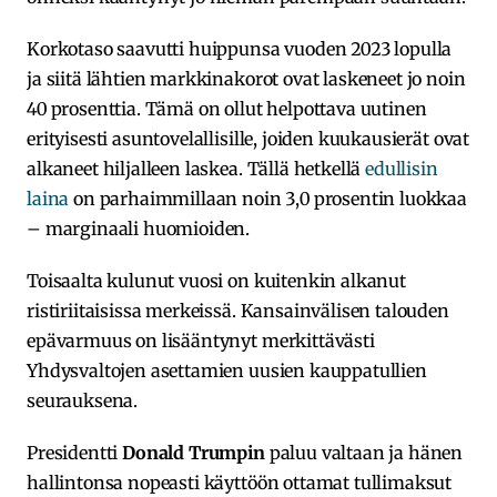
Korkotaso saavutti huippunsa vuoden 2023 lopulla
ja siitä lähtien markkinakorot ovat laskeneet jo noin
40 prosenttia. Tämä on ollut helpottava uutinen
erityisesti asuntovelallisille, joiden kuukausierät ovat
alkaneet hiljalleen laskea. Tällä hetkellä
edullisin
laina
on parhaimmillaan noin 3,0 prosentin luokkaa
– marginaali huomioiden.
Toisaalta kulunut vuosi on kuitenkin alkanut
ristiriitaisissa merkeissä. Kansainvälisen talouden
epävarmuus on lisääntynyt merkittävästi
Yhdysvaltojen asettamien uusien kauppatullien
seurauksena.
Presidentti
Donald Trumpin
paluu valtaan ja hänen
hallintonsa nopeasti käyttöön ottamat tullimaksut