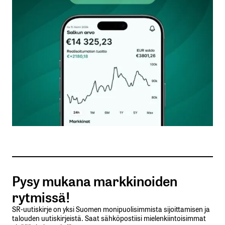
Kommentti
*
Nimesi tai nimimerkkisi
*
Sähköpostiosoitteesi
*
Tilaa SalkunRakentajan uutiskirje
Pysy mukana markkinoiden
Lähetä kommentti
rytmissä!
SR-uutiskirje on yksi Suomen monipuolisimmista sijoittamisen ja
talouden uutiskirjeistä. Saat sähköpostiisi mielenkiintoisimmat