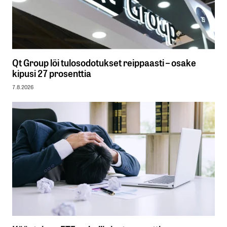
Qt Group löi tulosodotukset reippaasti – osake
kipusi 27 prosenttia
7.8.2026