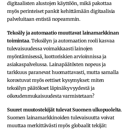
digitaalisten alustojen käyttöön, mikä pakottaa
myös perinteiset pankit kehittämään digitaalisia
palveluitaan entistä nopeammin.
Tekoäly ja automaatio muuttavat lainamarkkinan
toimintaa
. Tekoälyn ja automaation rooli kasvaa
tulevaisuudessa voimakkaasti lainojen
myöntämisessä, luottoriskien arvioinnissa ja
asiakaspalvelussa. Lainapäätösten nopeus ja
tarkkuus paranevat huomattavasti, mutta samalla
korostuvat myös eettiset kysymykset: miten
tekoälyn päätökset läpinäkyvyydestä ja
oikeudenmukaisuudesta varmistetaan?
Suuret muutostekijät tulevat Suomen ulkopuolelta
.
Suomen lainamarkkinoiden tulevaisuutta voivat
muuttaa merkittävästi myös globaalit tekijät: