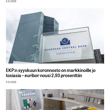
6.8.2026
EKP:n syyskuun koronnosto on markkinoille jo
tosiasia – euribor nousi 2,93 prosenttiin
5.8.2026