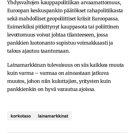
Yhdysvaltojen kauppapolitiikan arvaamattomuus,
Euroopan keskuspankin päätökset rahapolitiikasta
sekä mahdolliset geopoliittiset kriisit Euroopassa.
Esimerkiksi pitkittynyt kauppasota tai poliittinen
levottomuus voivat johtaa tilanteeseen, jossa
pankkien luotonanto supistuu voimakkaasti ja
talous ajautuu taantumaan.
Lainamarkkinan tulevaisuus on siis kaikkea muuta
kuin varma – varmaa on ainoastaan jatkuva
muutos, johon niin kuluttajien, yritysten kuin
pankkienkin on hyvä varautua ajoissa.
korkotaso
lainamarkkinat