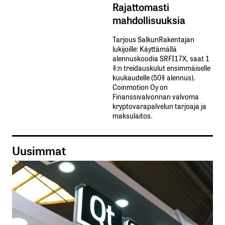
Rajattomasti
mahdollisuuksia
Tarjous SalkunRakentajan
lukijoille: Käyttämällä​ ​
alennuskoodia​ ​SRFI17X,​ ​saat​ ​1
%:n treidauskulut​ ​ensimmäiselle​ ​
kuukaudelle​ ​(50%​ ​alennus).
Coinmotion Oy on
Finanssivalvonnan valvoma
kryptovarapalvelun tarjoaja ja
maksulaitos.
Uusimmat