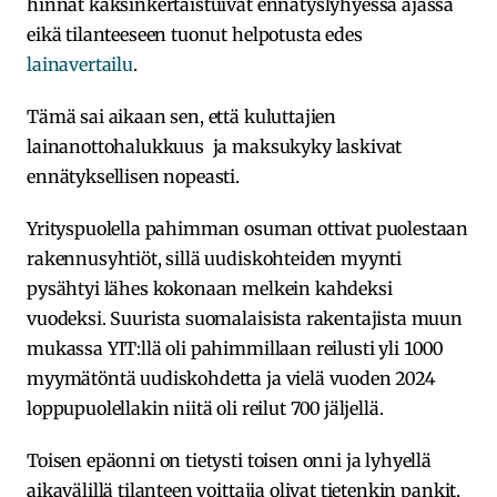
hinnat kaksinkertaistuivat ennätyslyhyessä ajassa
eikä tilanteeseen tuonut helpotusta edes
lainavertailu
.
Tämä sai aikaan sen, että kuluttajien
lainanottohalukkuus ja maksukyky laskivat
ennätyksellisen nopeasti.
Yrityspuolella pahimman osuman ottivat puolestaan
rakennusyhtiöt, sillä uudiskohteiden myynti
pysähtyi lähes kokonaan melkein kahdeksi
vuodeksi. Suurista suomalaisista rakentajista muun
mukassa YIT:llä oli pahimmillaan reilusti yli 1000
myymätöntä uudiskohdetta ja vielä vuoden 2024
loppupuolellakin niitä oli reilut 700 jäljellä.
Toisen epäonni on tietysti toisen onni ja lyhyellä
aikavälillä tilanteen voittajia olivat tietenkin pankit,