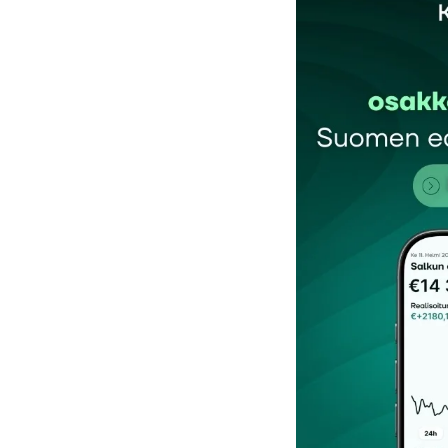
Sähköpostiosoitettasi ei julkaista.
Pakollis
Kommentti
*
Nimesi tai nimimerkkisi
*
Tilaa SalkunRakentajan uutiskirje
Lähetä kommentti