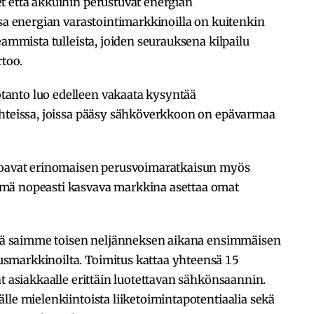
t että akkuihin perustuvat energian
ssa energian varastointimarkkinoilla on kuitenkin
eammista tulleista, joiden seurauksena kilpailu
rtoo.
anto luo edelleen vakaata kysyntää
ohteissa, joissa pääsy sähköverkkoon on epävarmaa
rjoavat erinomaisen perusvoimaratkaisun myös
mä nopeasti kasvava markkina asettaa omat
että saimme toisen neljänneksen aikana ensimmäisen
smarkkinoilta. Toimitus kattaa yhteensä 15
at asiakkaalle erittäin luotettavan sähkönsaannin.
lle mielenkiintoista liiketoimintapotentiaalia sekä