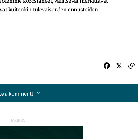
 olemme korostaneet, vallitsevat merkittävät
avat kuitenkin tulevaisuuden ennusteiden
isää kommentti
isää kommentti
autua sisään
rekisteröityä