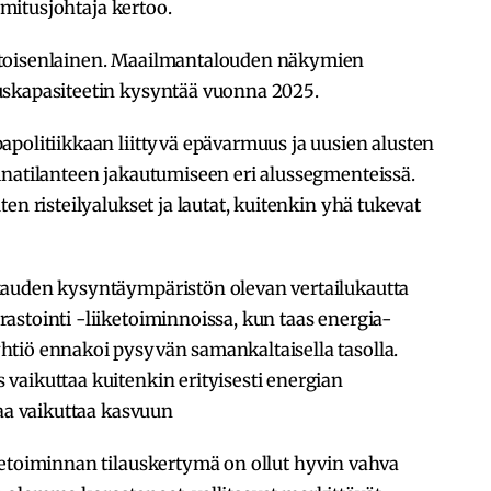
oimitusjohtaja kertoo.
 toisenlainen. Maailmantalouden näkymien
uskapasiteetin kysyntää vuonna 2025.
politiikkaan liittyvä epävarmuus ja uusien alusten
inatilanteen jakautumiseen eri alussegmenteissä.
en risteilyalukset ja lautat, kuitenkin yhä tukevat
kauden kysyntäympäristön olevan vertailukautta
astointi -liiketoiminnoissa, kun taas energia-
tiö ennakoi pysyvän samankaltaisella tasolla.
vaikuttaa kuitenkin erityisesti energian
taa vaikuttaa kasvuun
ketoiminnan tilauskertymä on ollut hyvin vahva