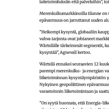
laitetoimituksiin että palveluihin”, t
Merenkulkumarkkinoilla tilanne on
epävarmuus on jarruttanut uuden al
”Heikompi kysyntä, globaaliin kauppa
vahva tarjonta ovat johtaneet markk
Wärtsilälle tärkeimmät segmentit, kut
kysyntää”, Agnevall kertoo.
Wärtsilä ennakoi seuraavien 12 kuu
parempi merenkulku- ja energian var
liiketoiminnan kysyntäympäristön yh
Nykyinen geopoliittinen epävarmuus 
varastoinnin liiketoimintaan ja saat
”On syytä huomata, että Energia-lii