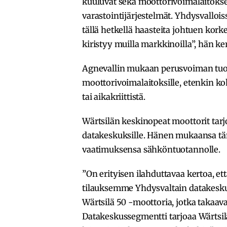
kuuluvat sekä moottorivoimalaitokse
varastointijärjestelmät. Yhdysvalloi
tällä hetkellä haasteita johtuen kork
kiristyy muilla markkinoilla”, hän ke
Agnevallin mukaan perusvoiman tuot
moottorivoimalaitoksille, etenkin k
tai aikakriittistä.
Wärtsilän keskinopeat moottorit ta
datakeskuksille. Hänen mukaansa tä
vaatimuksensa sähköntuotannolle.
”On erityisen ilahduttavaa kertoa, 
tilauksemme Yhdysvaltain datakesku
Wärtsilä 50 -moottoria, jotka takaav
Datakeskussegmentti tarjoaa Wärtsilä