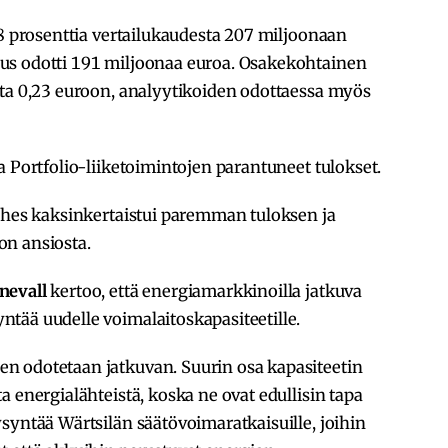
18 prosenttia vertailukaudesta 207 miljoonaan
us odotti 191 miljoonaa euroa. Osakekohtainen
sta 0,23 euroon, analyytikoiden odottaessa myös
a Portfolio-liiketoimintojen parantuneet tulokset.
lähes kaksinkertaistui paremman tuloksen ja
on ansiosta.
nevall
kertoo, että energiamarkkinoilla jatkuva
tää uudelle voimalaitoskapasiteetille.
n odotetaan jatkuvan. Suurin osa kapasiteetin
 energialähteistä, koska ne ovat edullisin tapa
syntää Wärtsilän säätövoimaratkaisuille, joihin