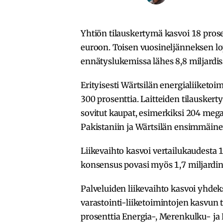
Yhtiön tilauskertymä kasvoi 18 prose
euroon. Toisen vuosineljänneksen lop
ennätyslukemissa lähes 8,8 miljardis
Erityisesti Wärtsilän energialiiketoi
300 prosenttia. Laitteiden tilauskert
sovitut kaupat, esimerkiksi 204 mega
Pakistaniin ja Wärtsilän ensimmäine
Liikevaihto kasvoi vertailukaudesta 
konsensus povasi myös 1,7 miljardin 
Palveluiden liikevaihto kasvoi yhde
varastointi-liiketoimintojen kasvun 
prosenttia Energia-, Merenkulku- ja 