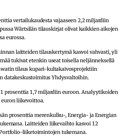
nttia vertailukaudesta vajaaseen 2,2 miljardiin
ussa Wärtsilän tilauskirjat olivat kaikkien aikojen
sa eurossa.
minnan laitteiden tilauskertymä kasvoi vahvasti, yli
ymää tukivat etenkin useat toisella neljänneksellä
watin tilaus kupari-kultakaivosprojektiin
n datakeskustoimitus Yhdysvaltoihin.
11 prosenttia 1,7 miljardiin euroon. Analyytikoiden
euron liikevoittoa.
ksän prosenttia merenkulku-, Energia- ja Energian
tukemana. Laitteiden liikevaihto kasvoi 12
Portfolio-liiketoimintojen tukemana.