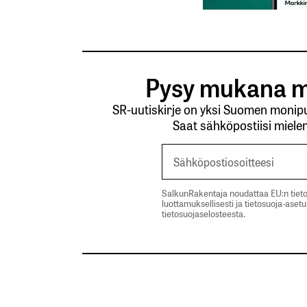
Pysy mukana m
SR-uutiskirje on yksi Suomen monipuo
Saat sähköpostiisi mielen
SalkunRakentaja noudattaa EU:n tieto
luottamuksellisesti ja tietosuoja-aset
tietosuojaselosteesta.