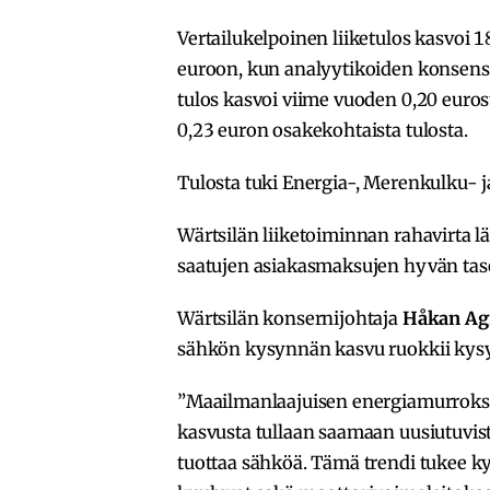
Vertailukelpoinen liiketulos kasvoi 
euroon, kun analyytikoiden konsens
tulos kasvoi viime vuoden 0,20 euro
0,23 euron osakekohtaista tulosta.
Tulosta tuki Energia-, Merenkulku- j
Wärtsilän liiketoiminnan rahavirta 
saatujen asiakasmaksujen hyvän tas
Wärtsilän konsernijohtaja
Håkan Ag
sähkön kysynnän kasvu ruokkii kysyn
”Maailmanlaajuisen energiamurrokse
kasvusta tullaan saamaan uusiutuvista
tuottaa sähköä. Tämä trendi tukee ky