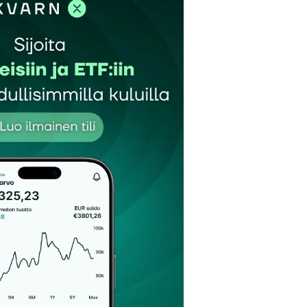
et kentät on merkitty
*
Sähköpostiosoitteesi
*