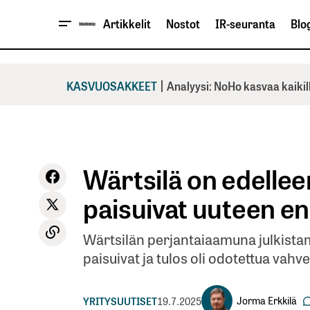
Artikkelit
Nostot
IR-seuranta
Blog
|
KASVUOSAKKEET
Analyysi: NoHo kasvaa kaikil
Wärtsilä on edelleen 
paisuivat uuteen e
Wärtsilän perjantaiaamuna julkistama
paisuivat ja tulos oli odotettua vahv
Jorma Erkkilä
YRITYSUUTISET
19.7.2025