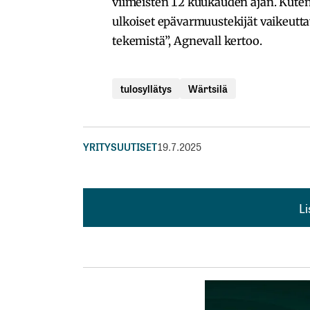
viimeisten 12 kuukauden ajan. Kuten
ulkoiset epävarmuustekijät vaikeutt
tekemistä”, Agnevall kertoo.
tulosyllätys
Wärtsilä
YRITYSUUTISET
19.7.2025
L
L
kirj