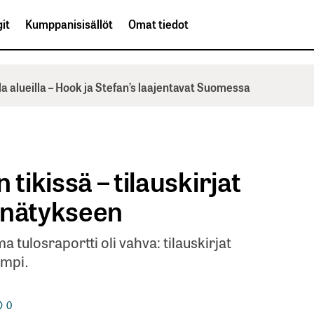
it
Kumppanisisällöt
Omat tiedot
la alueilla – Hook ja Stefan’s laajentavat Suomessa
tikissä – tilauskirjat
nnätykseen
 tulosraportti oli vahva: tilauskirjat
empi.
0