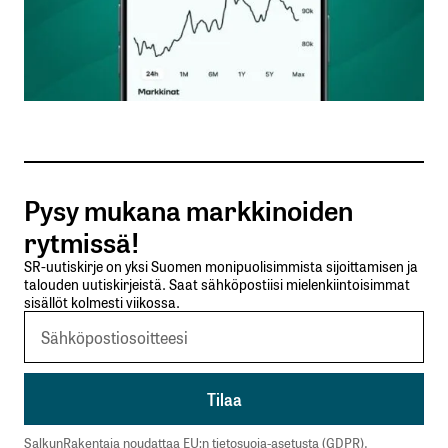
Nimesi tai nimimerkkisi
*
Sähköpostiosoitteesi
*
Tilaa SalkunRakentajan uutiskirje
Pysy mukana markkinoiden
Lähetä kommentti
rytmissä!
SR-uutiskirje on yksi Suomen monipuolisimmista sijoittamisen ja
talouden uutiskirjeistä. Saat sähköpostiisi mielenkiintoisimmat
sisällöt kolmesti viikossa.
SalkunRakentaja noudattaa EU:n tietosuoja-asetusta (GDPR).