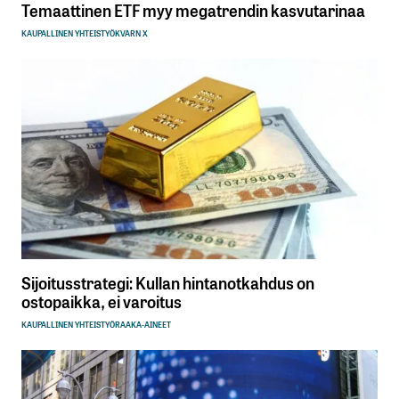
Temaattinen ETF myy megatrendin kasvutarinaa
KAUPALLINEN YHTEISTYÖ
KVARN X
Sijoitusstrategi: Kullan hintanotkahdus on
ostopaikka, ei varoitus
KAUPALLINEN YHTEISTYÖ
RAAKA-AINEET