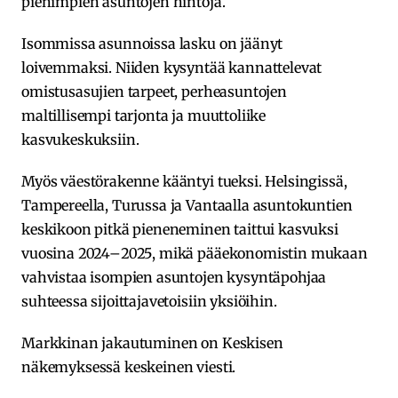
pienimpien asuntojen hintoja.
Isommissa asunnoissa lasku on jäänyt
loivemmaksi. Niiden kysyntää kannattelevat
omistusasujien tarpeet, perheasuntojen
maltillisempi tarjonta ja muuttoliike
kasvukeskuksiin.
Myös väestörakenne kääntyi tueksi. Helsingissä,
Tampereella, Turussa ja Vantaalla asuntokuntien
keskikoon pitkä pieneneminen taittui kasvuksi
vuosina 2024–2025, mikä pääekonomistin mukaan
vahvistaa isompien asuntojen kysyntäpohjaa
suhteessa sijoittajavetoisiin yksiöihin.
Markkinan jakautuminen on Keskisen
näkemyksessä keskeinen viesti.