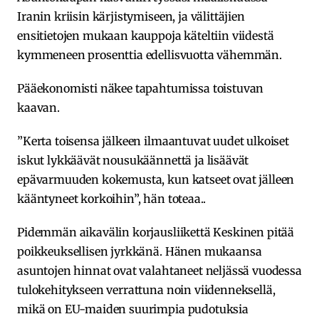
Iranin kriisin kärjistymiseen, ja välittäjien
ensitietojen mukaan kauppoja käteltiin viidestä
kymmeneen prosenttia edellisvuotta vähemmän.
Pääekonomisti näkee tapahtumissa toistuvan
kaavan.
”Kerta toisensa jälkeen ilmaantuvat uudet ulkoiset
iskut lykkäävät nousukäännettä ja lisäävät
epävarmuuden kokemusta, kun katseet ovat jälleen
kääntyneet korkoihin”, hän toteaa..
Pidemmän aikavälin korjausliikettä Keskinen pitää
poikkeuksellisen jyrkkänä. Hänen mukaansa
asuntojen hinnat ovat valahtaneet neljässä vuodessa
tulokehitykseen verrattuna noin viidenneksellä,
mikä on EU-maiden suurimpia pudotuksia