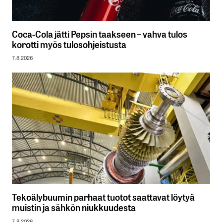
Coca-Cola jätti Pepsin taakseen – vahva tulos
korotti myös tulosohjeistusta
7.8.2026
Tekoälybuumin parhaat tuotot saattavat löytyä
muistin ja sähkön niukkuudesta
7.8.2026