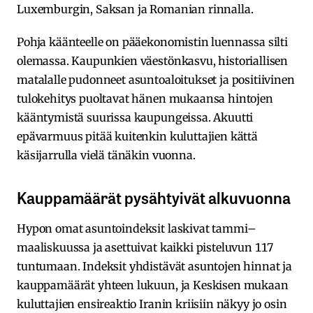
Luxemburgin, Saksan ja Romanian rinnalla.
Pohja käänteelle on pääekonomistin luennassa silti
olemassa. Kaupunkien väestönkasvu, historiallisen
matalalle pudonneet asuntoaloitukset ja positiivinen
tulokehitys puoltavat hänen mukaansa hintojen
kääntymistä suurissa kaupungeissa. Akuutti
epävarmuus pitää kuitenkin kuluttajien kättä
käsijarrulla vielä tänäkin vuonna.
Kauppamäärät pysähtyivät alkuvuonna
Hypon omat asuntoindeksit laskivat tammi–
maaliskuussa ja asettuivat kaikki pisteluvun 117
tuntumaan. Indeksit yhdistävät asuntojen hinnat ja
kauppamäärät yhteen lukuun, ja Keskisen mukaan
kuluttajien ensireaktio Iranin kriisiin näkyy jo osin