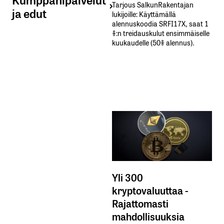
Tarjous SalkunRakentajan
ja edut
lukijoille: Käyttämällä​ ​
alennuskoodia​ ​SRFI17X,​ ​saat​ ​1
%:n treidauskulut​ ​ensimmäiselle​ ​
kuukaudelle​ ​(50%​ ​alennus).
Yli 300
kryptovaluuttaa -
Rajattomasti
mahdollisuuksia