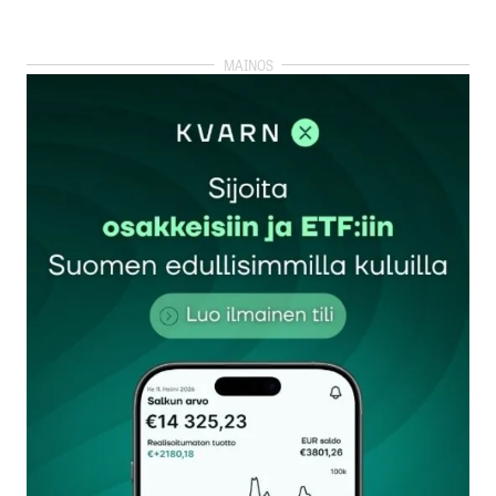
Lisää kommentti
kirjautua
sisään
rekisteröityä
Sähköpostiosoitettasi ei julkaista.
Pakolliset
kentät on merkitty
*
Kommentti
*