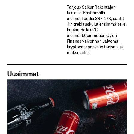
Tarjous SalkunRakentajan
lukijoille: Käyttämällä​ ​
alennuskoodia​ ​SRFI17X,​ ​saat​ ​1
%:n treidauskulut​ ​ensimmäiselle​ ​
kuukaudelle​ ​(50%​ ​
alennus).Coinmotion Oy on
Finanssivalvonnan valvoma
kryptovarapalvelun tarjoaja ja
maksulaitos.
Uusimmat