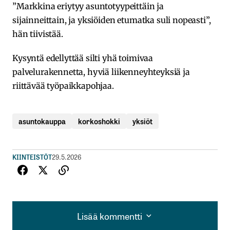
”Markkina eriytyy asuntotyypeittäin ja
sijainneittain, ja yksiöiden etumatka suli nopeasti”,
hän tiivistää.
Kysyntä edellyttää silti yhä toimivaa
palvelurakennetta, hyviä liikenneyhteyksiä ja
riittävää työpaikkapohjaa.
asuntokauppa
korkoshokki
yksiöt
KIINTEISTÖT
29.5.2026
Lisää kommentti