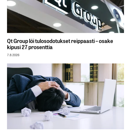
Qt Group löi tulosodotukset reippaasti – osake
kipusi 27 prosenttia
7.8.2026