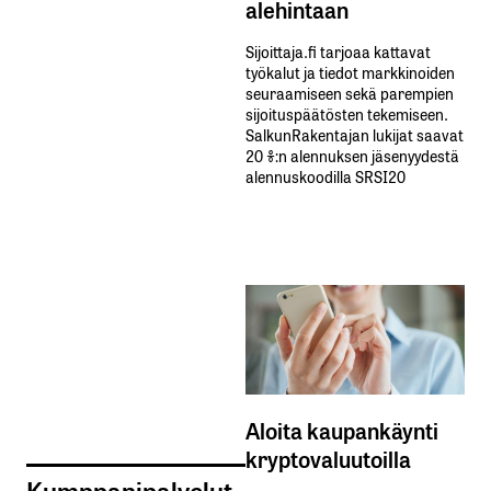
alehintaan
Sijoittaja.fi tarjoaa kattavat
työkalut ja tiedot markkinoiden
seuraamiseen sekä parempien
sijoituspäätösten tekemiseen.
SalkunRakentajan lukijat saavat
20 %:n alennuksen jäsenyydestä
alennuskoodilla SRSI20
Aloita kaupankäynti
kryptovaluutoilla
Kumppanipalvelut