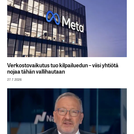
Verkostovaikutus tuo kilpailuedun – viisi yhtiötä
nojaa tähän vallihautaan
27.7.2026