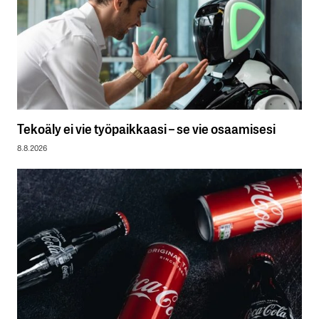
Tekoäly ei vie työpaikkaasi – se vie osaamisesi
8.8.2026