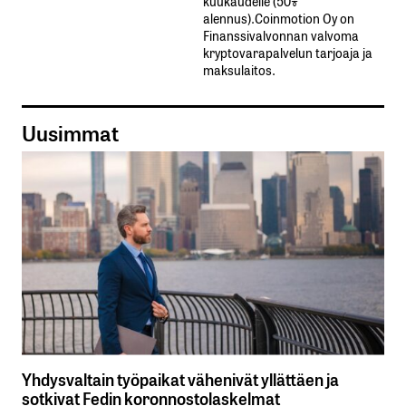
kuukaudelle​ ​(50%​ ​
alennus).Coinmotion Oy on
Finanssivalvonnan valvoma
kryptovarapalvelun tarjoaja ja
maksulaitos.
Uusimmat
Yhdysvaltain työpaikat vähenivät yllättäen ja
sotkivat Fedin koronnostolaskelmat