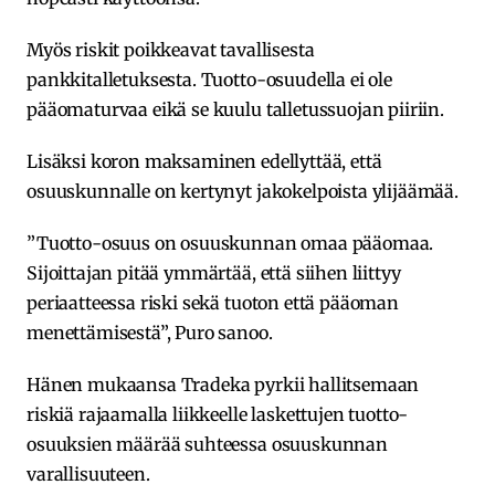
Myös riskit poikkeavat tavallisesta
pankkitalletuksesta. Tuotto-osuudella ei ole
pääomaturvaa eikä se kuulu talletussuojan piiriin.
Lisäksi koron maksaminen edellyttää, että
osuuskunnalle on kertynyt jakokelpoista ylijäämää.
”Tuotto-osuus on osuuskunnan omaa pääomaa.
Sijoittajan pitää ymmärtää, että siihen liittyy
periaatteessa riski sekä tuoton että pääoman
menettämisestä”, Puro sanoo.
Hänen mukaansa Tradeka pyrkii hallitsemaan
riskiä rajaamalla liikkeelle laskettujen tuotto-
osuuksien määrää suhteessa osuuskunnan
varallisuuteen.