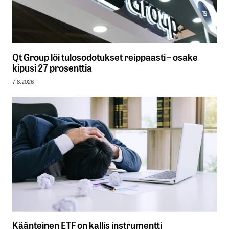
Qt Group löi tulosodotukset reippaasti – osake
kipusi 27 prosenttia
7.8.2026
Käänteinen ETF on kallis instrumentti