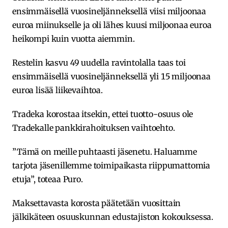
ensimmäisellä vuosineljänneksellä viisi miljoonaa
euroa miinukselle ja oli lähes kuusi miljoonaa euroa
heikompi kuin vuotta aiemmin.
Restelin kasvu 49 uudella ravintolalla taas toi
ensimmäisellä vuosineljänneksellä yli 15 miljoonaa
euroa lisää liikevaihtoa.
Tradeka korostaa itsekin, ettei tuotto-osuus ole
Tradekalle pankkirahoituksen vaihtoehto.
”Tämä on meille puhtaasti jäsenetu. Haluamme
tarjota jäsenillemme toimipaikasta riippumattomia
etuja”, toteaa Puro.
Maksettavasta korosta päätetään vuosittain
jälkikäteen osuuskunnan edustajiston kokouksessa.