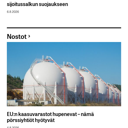
sijoitussalkun suojaukseen
6.8.2026
Nostot
EU:n kaasuvarastot hupenevat – nämä
pörssiyhtiöt hyötyvät
4.8.2026