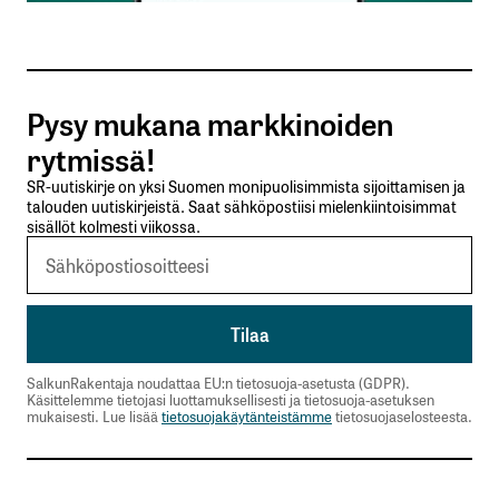
Tilaa SalkunRakentajan uutiskirje
Pysy mukana markkinoiden
Lähetä kommentti
rytmissä!
SR-uutiskirje on yksi Suomen monipuolisimmista sijoittamisen ja
talouden uutiskirjeistä. Saat sähköpostiisi mielenkiintoisimmat
sisällöt kolmesti viikossa.
SalkunRakentaja noudattaa EU:n tietosuoja-asetusta (GDPR).
Käsittelemme tietojasi luottamuksellisesti ja tietosuoja-asetuksen
mukaisesti. Lue lisää
tietosuojakäytänteistämme
tietosuojaselosteesta.