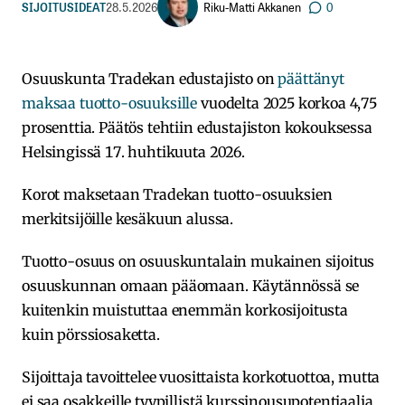
Riku-Matti Akkanen
SIJOITUSIDEAT
28.5.2026
0
Osuuskunta Tradekan edustajisto on
päättänyt
maksaa tuotto-osuuksille
vuodelta 2025 korkoa 4,75
prosenttia. Päätös tehtiin edustajiston kokouksessa
Helsingissä 17. huhtikuuta 2026.
Korot maksetaan Tradekan tuotto-osuuksien
merkitsijöille kesäkuun alussa.
Tuotto-osuus on osuuskuntalain mukainen sijoitus
osuuskunnan omaan pääomaan. Käytännössä se
kuitenkin muistuttaa enemmän korkosijoitusta
kuin pörssiosaketta.
Sijoittaja tavoittelee vuosittaista korkotuottoa, mutta
ei saa osakkeille tyypillistä kurssinousupotentiaalia