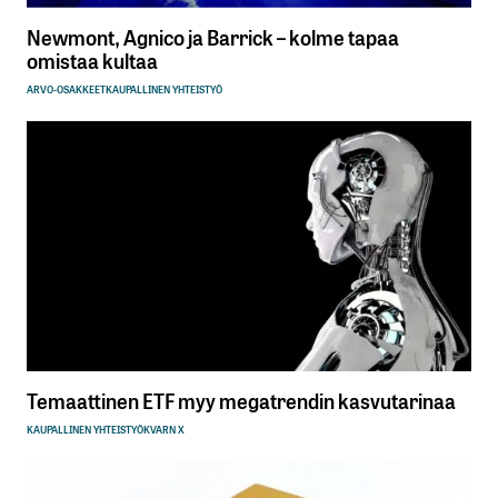
Newmont, Agnico ja Barrick – kolme tapaa
omistaa kultaa
ARVO-OSAKKEET
KAUPALLINEN YHTEISTYÖ
Temaattinen ETF myy megatrendin kasvutarinaa
KAUPALLINEN YHTEISTYÖ
KVARN X