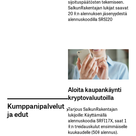
sijoituspäätösten tekemiseen.
SalkunRakentajan lukijat saavat
20 %:n alennuksen jäsenyydestä
alennuskoodilla SRSI20
Aloita kaupankäynti
kryptovaluutoilla
Kumppanipalvelut
Tarjous SalkunRakentajan
ja edut
lukijoille: Käyttämällä​ ​
alennuskoodia​ ​SRFI17X,​ ​saat​ ​1
%:n treidauskulut​ ​ensimmäiselle​ ​
kuukaudelle​ ​(50%​ ​alennus).