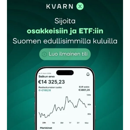
sisään
rekisteröityä
Sähköpostiosoitettasi ei julkaista.
Pakolliset
kentät on merkitty
*
Kommentti
*
Nimesi tai nimimerkkisi
*
Sähköpostiosoitteesi
*