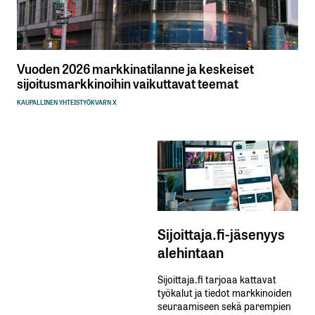
Vuoden 2026 markkinatilanne ja keskeiset
sijoitusmarkkinoihin vaikuttavat teemat
KAUPALLINEN YHTEISTYÖ
KVARN X
Sijoittaja.fi-jäsenyys
alehintaan
Sijoittaja.fi tarjoaa kattavat
työkalut ja tiedot markkinoiden
seuraamiseen sekä parempien