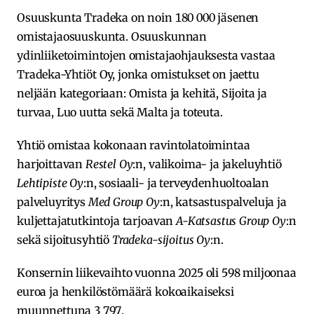
Osuuskunta Tradeka on noin 180 000 jäsenen
omistajaosuuskunta. Osuuskunnan
ydinliiketoimintojen omistajaohjauksesta vastaa
Tradeka-Yhtiöt Oy, jonka omistukset on jaettu
neljään kategoriaan: Omista ja kehitä, Sijoita ja
turvaa, Luo uutta sekä Malta ja toteuta.
Yhtiö omistaa kokonaan ravintolatoimintaa
harjoittavan
Restel Oy
:n, valikoima- ja jakeluyhtiö
Lehtipiste Oy
:n, sosiaali- ja terveydenhuoltoalan
palveluyritys
Med Group Oy
:n, katsastuspalveluja ja
kuljettajatutkintoja tarjoavan
A-Katsastus Group Oy
:n
sekä sijoitusyhtiö
Tradeka-sijoitus Oy
:n.
Konsernin liikevaihto vuonna 2025 oli 598 miljoonaa
euroa ja henkilöstömäärä kokoaikaiseksi
muunnettuna 3 797.