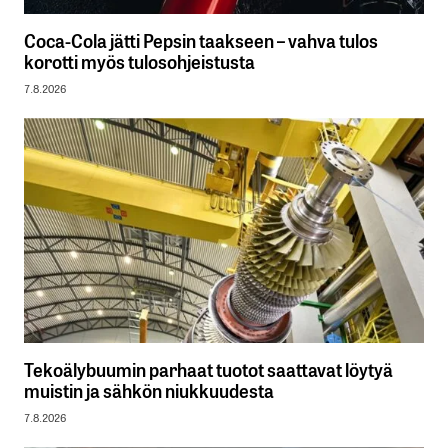
Coca-Cola jätti Pepsin taakseen – vahva tulos
korotti myös tulosohjeistusta
7.8.2026
Tekoälybuumin parhaat tuotot saattavat löytyä
muistin ja sähkön niukkuudesta
7.8.2026