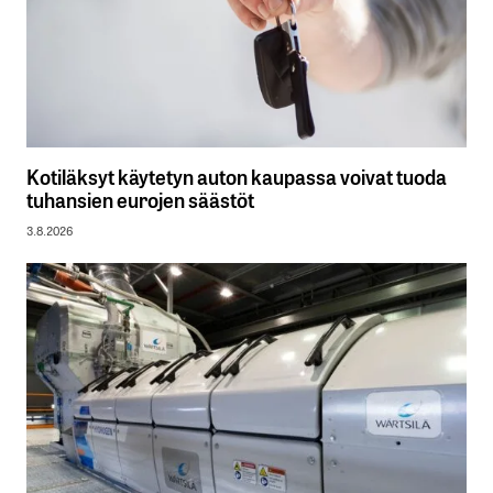
Kotiläksyt käytetyn auton kaupassa voivat tuoda
tuhansien eurojen säästöt
3.8.2026