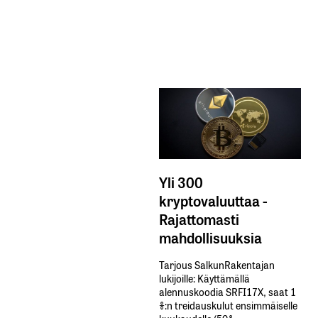
Yli 300
kryptovaluuttaa -
Rajattomasti
mahdollisuuksia
Tarjous SalkunRakentajan
lukijoille: Käyttämällä​ ​
alennuskoodia​ ​SRFI17X,​ ​saat​ ​1
%:n treidauskulut​ ​ensimmäiselle​ ​