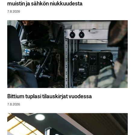
muistin ja sähkön niukkuudesta
7.8.2026
Bittium tuplasi tilauskirjat vuodessa
7.8.2026