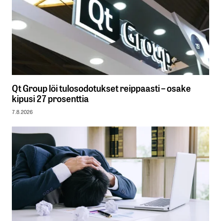
Qt Group löi tulosodotukset reippaasti – osake
kipusi 27 prosenttia
7.8.2026