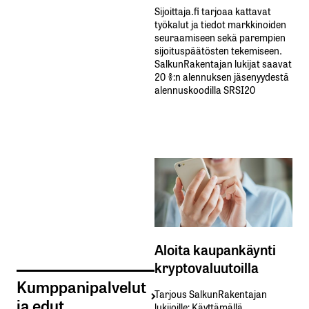
Sijoittaja.fi tarjoaa kattavat
työkalut ja tiedot markkinoiden
seuraamiseen sekä parempien
sijoituspäätösten tekemiseen.
SalkunRakentajan lukijat saavat
20 %:n alennuksen jäsenyydestä
alennuskoodilla SRSI20
Aloita kaupankäynti
kryptovaluutoilla
Kumppanipalvelut
Tarjous SalkunRakentajan
ja edut
lukijoille: Käyttämällä​ ​