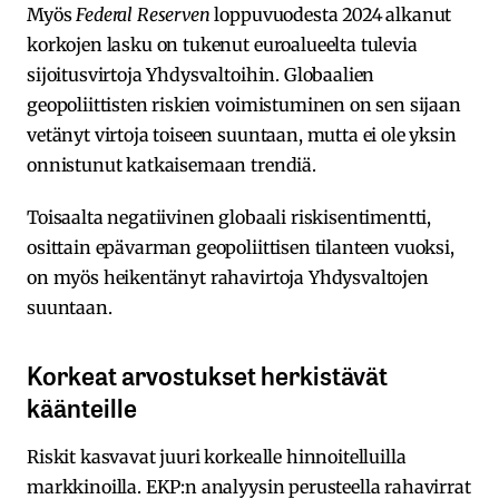
Myös
Federal Reserven
loppuvuodesta 2024 alkanut
korkojen lasku on tukenut euroalueelta tulevia
sijoitusvirtoja Yhdysvaltoihin. Globaalien
geopoliittisten riskien voimistuminen on sen sijaan
vetänyt virtoja toiseen suuntaan, mutta ei ole yksin
onnistunut katkaisemaan trendiä.
Toisaalta negatiivinen globaali riskisentimentti,
osittain epävarman geopoliittisen tilanteen vuoksi,
on myös heikentänyt rahavirtoja Yhdysvaltojen
suuntaan.
Korkeat arvostukset herkistävät
käänteille
Riskit kasvavat juuri korkealle hinnoitelluilla
markkinoilla. EKP:n analyysin perusteella rahavirrat