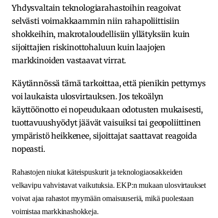
Yhdysvaltain teknologiarahastoihin reagoivat
selvästi voimakkaammin niin rahapoliittisiin
shokkeihin, makrotaloudellisiin yllätyksiin kuin
sijoittajien riskinottohaluun kuin laajojen
markkinoiden vastaavat virrat.
Käytännössä tämä tarkoittaa, että pienikin pettymys
voi laukaista ulosvirtauksen. Jos tekoälyn
käyttöönotto ei nopeudukaan odotusten mukaisesti,
tuottavuushyödyt jäävät vaisuiksi tai geopoliittinen
ympäristö heikkenee, sijoittajat saattavat reagoida
nopeasti.
Rahastojen niukat käteispuskurit ja teknologiaosakkeiden
velkavipu vahvistavat vaikutuksia. EKP:n mukaan ulosvirtaukset
voivat ajaa rahastot myymään omaisuuseriä, mikä puolestaan
voimistaa markkinashokkeja.