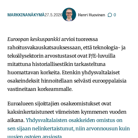
Henri Huovinen
MARKKINANÄKYMÄ
27.5.2026
0
Euroopan keskuspankki
arvioi tuoreessa
rahoitusvakauskatsauksessaan, että teknologia- ja
tekoälysektorin arvostustasot ovat P/E-luvuilla
mitattuna historiallisestikin tarkasteltuna
huomattavan korkeita. Etenkin yhdysvaltalaiset
osakeindeksit hinnoitellaan selvästi eurooppalaisia
vastineitaan korkeammalle.
Euroalueen sijoittajien osakeomistukset ovat
kaksinkertaistuneet viimeisten kymmenen vuoden
aikana.
Yhdysvaltalaisten osakkeiden omistus on
sen sijaan nelinkertaistunut, niin arvonnousun kuin
uusien ostojen ansiosta.