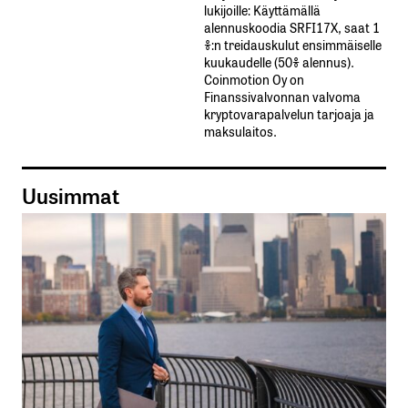
lukijoille: Käyttämällä​ ​
alennuskoodia​ ​SRFI17X,​ ​saat​ ​1
%:n treidauskulut​ ​ensimmäiselle​ ​
kuukaudelle​ ​(50%​ ​alennus).
Coinmotion Oy on
Finanssivalvonnan valvoma
kryptovarapalvelun tarjoaja ja
maksulaitos.
Uusimmat