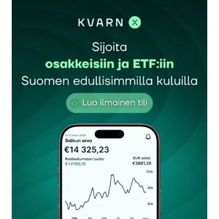
kirjautua
sisään
rekisteröityä
Sähköpostiosoitettasi ei julkaista.
Pakolliset
kentät on merkitty
*
Kommentti
*
Nimesi tai nimimerkkisi
*