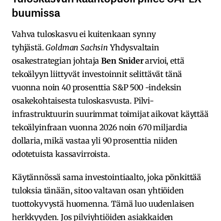
buumissa
Vahva tuloskasvu ei kuitenkaan synny
tyhjästä.
Goldman Sachsin
Yhdysvaltain
osakestrategian johtaja
Ben Snider
arvioi, että
tekoälyyn liittyvät investoinnit selittävät tänä
vuonna noin 40 prosenttia S&P 500 -indeksin
osakekohtaisesta tuloskasvusta. Pilvi-
infrastruktuurin suurimmat toimijat aikovat käyttää
tekoälyinfraan vuonna 2026 noin 670 miljardia
dollaria, mikä vastaa yli 90 prosenttia niiden
odotetuista kassavirroista.
Käytännössä sama investointiaalto, joka pönkittää
tuloksia tänään, sitoo valtavan osan yhtiöiden
tuottokyvystä huomenna. Tämä luo uudenlaisen
herkkyyden. Jos pilviyhtiöiden asiakkaiden