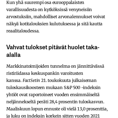
Kun yhä suurempi osa eurooppalaisten
varallisuudesta on kytköksissä venyneisiin
arvostuksiin, mahdolliset arvonalennukset voivat
näkyä kotitalouksien kulutuksessa ja sitä kautta
reaalitaloudessa.
Vahvat tulokset pitävät huolet taka-
alalla
Markkinatoimijoiden tunnelma on jännittävässä
ristiriidassa keskuspankin varoitusten
kanssa.
FactSetin
21. toukokuuta julkaiseman
tuloskausikoosteen mukaan S&P 500 -indeksin
yhtiöt ovat raportoineet vuoden ensimmäiseltä
neljännekseltä peräti 28,4 prosentin tuloskasvun.
Maaliskuun lopun ennuste oli vielä 13,0 prosenttia,
ja luku on indeksin korkein sitten vuoden 2021