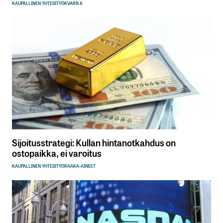
KAUPALLINEN YHTEISTYÖ
KVARN X
Sijoitusstrategi: Kullan hintanotkahdus on
ostopaikka, ei varoitus
KAUPALLINEN YHTEISTYÖ
RAAKA-AINEET