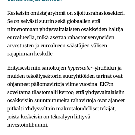
Keskeisin omistajaryhmä on sijoitusrahastosektori.
Se on selvästi suurin sekä globaalien että
nimenomaan yhdysvaltalaisten osakkeiden haltija
euroalueella, mikä asettaa rahastot venyneiden
arvostusten ja euroalueen säästäjien välisen
rajapinnan keskelle.
Erityisesti niin sanottujen
hyperscaler
-yhtiöiden ja
muiden tekoälysektorin suuryhtiöiden tarinat ovat
ohjanneet pääomavirtoja viime vuosina. EKP:n
soveltama tilastomalli kertoo, että yhdysvaltalaisiin
osakkeisiin suuntautuneita rahavirtoja ovat ajaneet
pitkälti Yhdysvaltain makrotaloudelliset tekijät,
joista keskeisin on tekoälyyn liittyvä
investointibuumi.