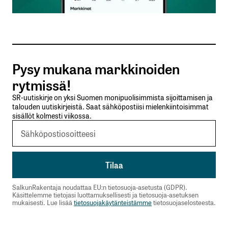
Sähköpostiosoitteesi
*
Tilaa SalkunRakentajan uutiskirje
Pysy mukana markkinoiden
Lähetä kommentti
rytmissä!
SR-uutiskirje on yksi Suomen monipuolisimmista sijoittamisen ja
talouden uutiskirjeistä. Saat sähköpostiisi mielenkiintoisimmat
sisällöt kolmesti viikossa.
SalkunRakentaja noudattaa EU:n tietosuoja-asetusta (GDPR).
Käsittelemme tietojasi luottamuksellisesti ja tietosuoja-asetuksen
mukaisesti. Lue lisää
tietosuojakäytänteistämme
tietosuojaselosteesta.