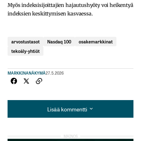
Myös indeksisijoittajien hajautushyöty voi heikentyä
indeksien keskittymisen kasvaessa.
arvostustasot
Nasdaq 100
osakemarkkinat
tekoäly-yhtiöt
MARKKINANÄKYMÄ
27.5.2026
Lisää kommentti
Lisää kommentti