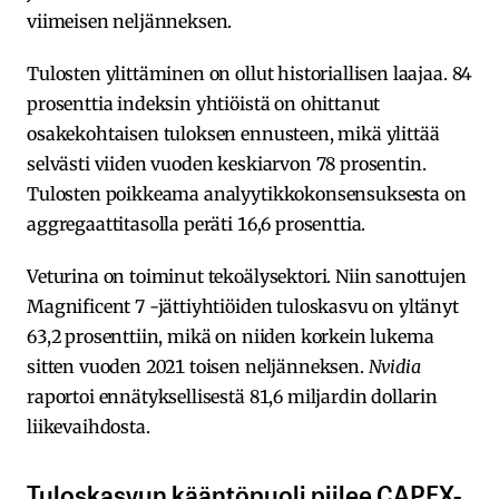
viimeisen neljänneksen.
Tulosten ylittäminen on ollut historiallisen laajaa. 84
prosenttia indeksin yhtiöistä on ohittanut
osakekohtaisen tuloksen ennusteen, mikä ylittää
selvästi viiden vuoden keskiarvon 78 prosentin.
Tulosten poikkeama analyytikkokonsensuksesta on
aggregaattitasolla peräti 16,6 prosenttia.
Veturina on toiminut tekoälysektori. Niin sanottujen
Magnificent 7 -jättiyhtiöiden tuloskasvu on yltänyt
63,2 prosenttiin, mikä on niiden korkein lukema
sitten vuoden 2021 toisen neljänneksen.
Nvidia
raportoi ennätyksellisestä 81,6 miljardin dollarin
liikevaihdosta.
Tuloskasvun kääntöpuoli piilee CAPEX-