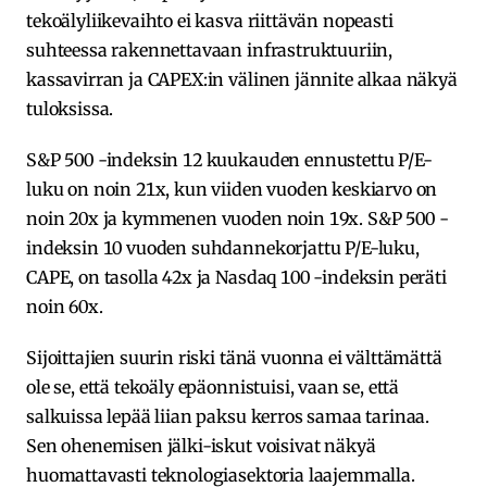
tekoälyliikevaihto ei kasva riittävän nopeasti
suhteessa rakennettavaan infrastruktuuriin,
kassavirran ja CAPEX:in välinen jännite alkaa näkyä
tuloksissa.
S&P 500 -indeksin 12 kuukauden ennustettu P/E-
luku on noin 21x, kun viiden vuoden keskiarvo on
noin 20x ja kymmenen vuoden noin 19x. S&P 500 -
indeksin 10 vuoden suhdannekorjattu P/E-luku,
CAPE, on tasolla 42x ja Nasdaq 100 -indeksin peräti
noin 60x.
Sijoittajien suurin riski tänä vuonna ei välttämättä
ole se, että tekoäly epäonnistuisi, vaan se, että
salkuissa lepää liian paksu kerros samaa tarinaa.
Sen ohenemisen jälki-iskut voisivat näkyä
huomattavasti teknologiasektoria laajemmalla.