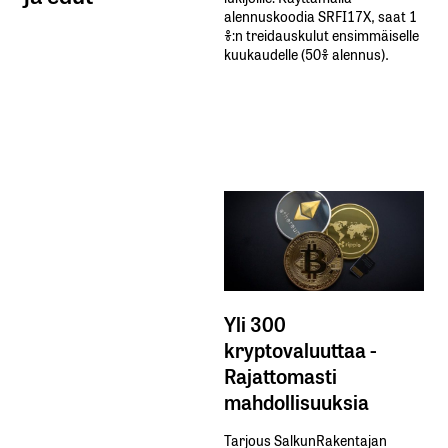
alennuskoodia​ ​SRFI17X,​ ​saat​ ​1
%:n treidauskulut​ ​ensimmäiselle​ ​
kuukaudelle​ ​(50%​ ​alennus).
Yli 300
kryptovaluuttaa -
Rajattomasti
mahdollisuuksia
Tarjous SalkunRakentajan