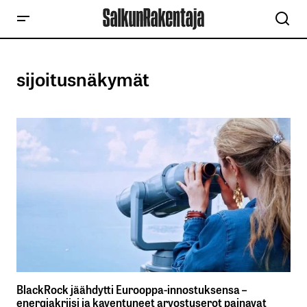
sijoitusnäkymät
BlackRock jäähdytti Eurooppa-innostuksensa –
energiakriisi ja kaventuneet arvostuserot painavat