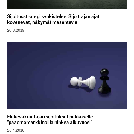
Sijoitusstrategi synkistelee: Sijoittajan ajat
kovenevat, näkymät masentavia
20.6.2019
Eläkevakuuttajan sijoitukset pakkaselle –
”pääomamarkkinoilla nihkeä alkuvuosi”
26.4.2016