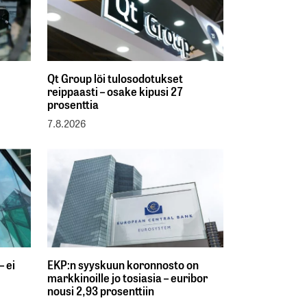
Qt Group löi tulosodotukset
reippaasti – osake kipusi 27
prosenttia
7.8.2026
– ei
EKP:n syyskuun koronnosto on
markkinoille jo tosiasia – euribor
nousi 2,93 prosenttiin