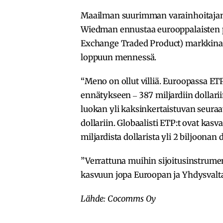
Maailman suurimman varainhoitajan
Wiedman ennustaa eurooppalaisten pö
Exchange Traded Product) markkinan
loppuun mennessä.
“Meno on ollut villiä. Euroopassa ET
ennätykseen ‒ 387 miljardiin dolla
luokan yli kaksinkertaistuvan seuraa
dollariin. Globaalisti ETP:t ovat kas
miljardista dollarista yli 2 biljoona
”Verrattuna muihin sijoitusinstrument
kasvuun jopa Euroopan ja Yhdysvaltain
Lähde: Cocomms Oy