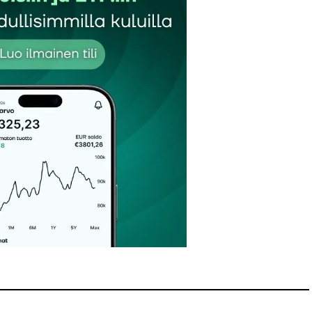
iljardia, kuten edellisen kommentin linkistä selviää.
billion” -sanaan, joka puolestaan tarkoittaa miljardia.
ava on tuo ETF-rahastojen pääoma globaalisti, siis yli