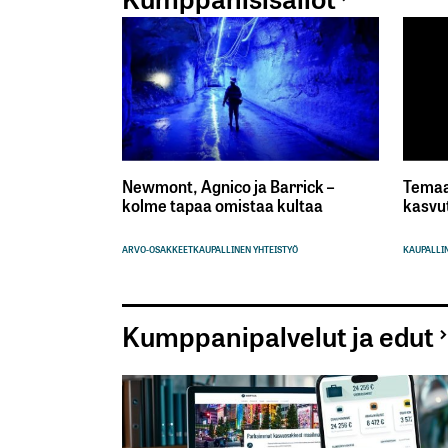
Lähetä kommentti
Newmont, Agnico ja Barrick –
Temaa
kolme tapaa omistaa kultaa
kasvu
ARVO-OSAKKEET
KAUPALLINEN YHTEISTYÖ
KAUPALLIN
Kumppanipalvelut ja edut