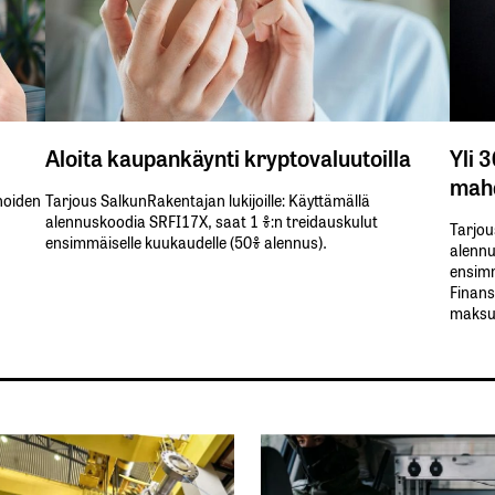
Aloita kaupankäynti kryptovaluutoilla
Yli 
mahd
inoiden
Tarjous SalkunRakentajan lukijoille: Käyttämällä​ ​
alennuskoodia​ ​SRFI17X,​ ​saat​ ​1 %:n treidauskulut​ ​
Tarjou
ensimmäiselle​ ​kuukaudelle​ ​(50%​ ​alennus).
alennus
ensimm
Finans
maksul