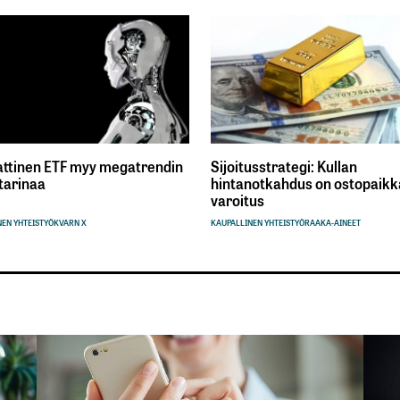
ttinen ETF myy megatrendin
Sijoitusstrategi: Kullan
tarinaa
hintanotkahdus on ostopaikka
varoitus
EN YHTEISTYÖ
KVARN X
KAUPALLINEN YHTEISTYÖ
RAAKA-AINEET