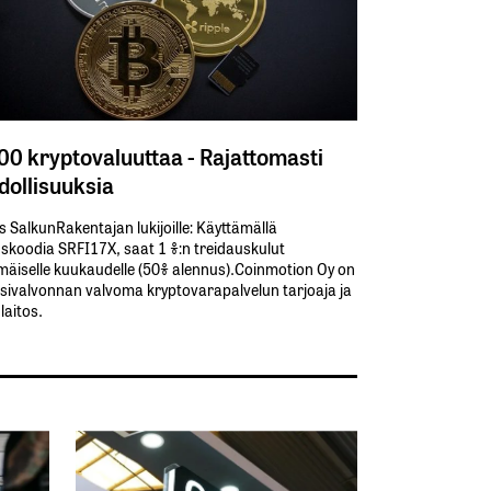
300 kryptovaluuttaa - Rajattomasti
ollisuuksia
s SalkunRakentajan lukijoille: Käyttämällä​ ​
koodia​ ​SRFI17X,​ ​saat​ ​1 %:n treidauskulut​ ​
äiselle​ ​kuukaudelle​ ​(50%​ ​alennus).Coinmotion Oy on
sivalvonnan valvoma kryptovarapalvelun tarjoaja ja
aitos.