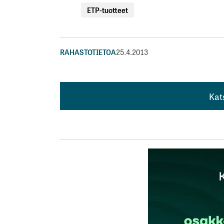
ETP-tuotteet
RAHASTOTIETOA
25.4.2013
Kat
Kat
Hyvä juttu! Aika jäätävää..
OFFtopic:
Biljoona ei suomenkielen sana.
mr
30.5.2013 at 23:15