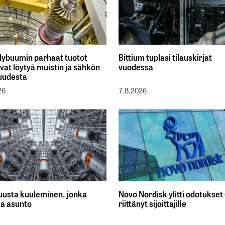
lybuumin parhaat tuotot
Bittium tuplasi tilauskirjat
vat löytyä muistin ja sähkön
vuodessa
uudesta
26
7.8.2026
kuusta kuuleminen, jonka
Novo Nordisk ylitti odotukset 
la asunto
riittänyt sijoittajille