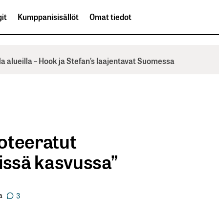
it
Kumppanisisällöt
Omat tiedot
la alueilla – Hook ja Stefan’s laajentavat Suomessa
oteeratut
llissä kasvussa”
a
3