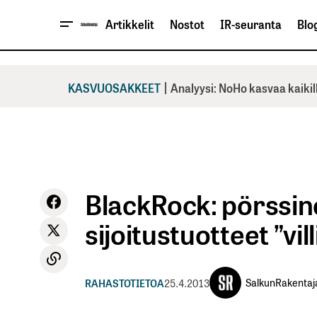
Artikkelit
Nostot
IR-seuranta
Blog
|
KASVUOSAKKEET
Analyysi: NoHo kasvaa kaikil
BlackRock: pörssin
sijoitustuotteet ”vi
SalkunRakentaj
RAHASTOTIETOA
25.4.2013