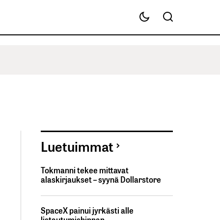
Luetuimmat
Tokmanni tekee mittavat
alaskirjaukset – syynä Dollarstore
SpaceX painui jyrkästi alle
listautumishinnan