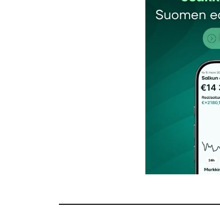
Vastaa
http://fi.wikipedia.org/wiki/Biljoona
Petja Y
31.5.2013 at 17:33
Vastaa
Kiitos palautteesta.
Niin, biljoona tarkoittaa tosiaankin 1000 m
Tämä sekoittuu helposti englannin kielen ”
Mielenkiintoista on tietenkin, kuinka valt
2000 miljardia dollaria.
Salkunrakentaja
31.5.2013 at 18:57
Vastaa