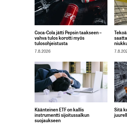
Coca-Cola jätti Pepsin taakseen –
Tekoä
vahva tulos korotti myös
saatta
tulosohjeistusta
niukk
7.8.2026
7.8.20
Käänteinen ETF on kallis
Sitä 
instrumentti sijoitussalkun
juurel
suojaukseen