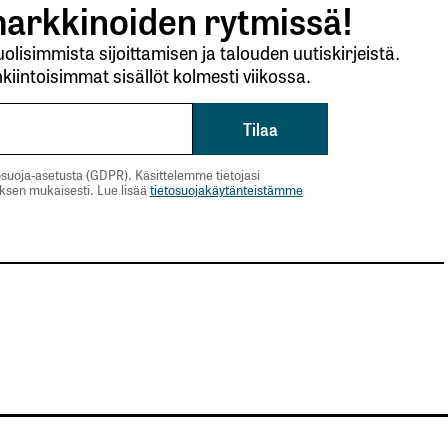
arkkinoiden rytmissä!
lisimmista sijoittamisen ja talouden uutiskirjeistä.
autua sisään
rekisteröityä
kiintoisimmat sisällöt kolmesti viikossa.
suoja-asetusta (GDPR). Käsittelemme tietojasi
uksen mukaisesti. Lue lisää
tietosuojakäytänteistämme
et kentät on merkitty
*
Sähköpostiosoitteesi
*