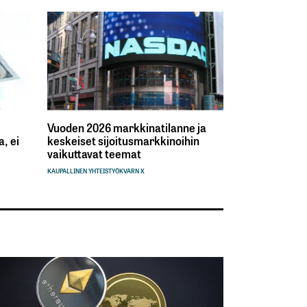
Vuoden 2026 markkinatilanne ja
, ei
keskeiset sijoitusmarkkinoihin
vaikuttavat teemat
KAUPALLINEN YHTEISTYÖ
KVARN X