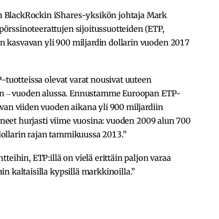
 BlackRockin iShares-yksikön johtaja Mark
rssinoteerattujen sijoitussuotteiden (ETP,
 kasvavan yli 900 miljardin dollarin vuoden 2017
P-tuotteissa olevat varat nousivat uuteen
riin ‒ vuoden alussa. Ennustamme Euroopan ETP-
van viiden vuoden aikana yli 900 miljardiin
vaneet hurjasti viime vuosina: vuoden 2009 alun 700
n dollarin rajan tammikuussa 2013.”
teihin, ETP:illä on vielä erittäin paljon varaa
 kaltaisilla kypsillä markkinoilla.”