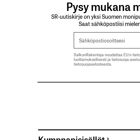
Pysy mukana m
SR-uutiskirje on yksi Suomen monipuo
kirj
Saat sähköpostiisi mielen
SalkunRakentaja noudattaa EU:n tieto
luottamuksellisesti ja tietosuoja-aset
Sähköpostiosoitettasi ei julkaista.
Pakollis
tietosuojaselosteesta.
Kommentti
*
Nimesi tai nimimerkkisi
*
Kumppanisisällöt
Tilaa SalkunRakentajan uutiskirje