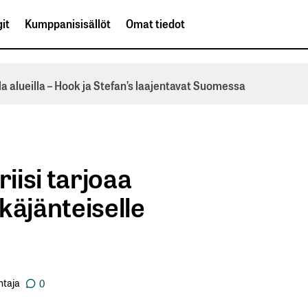
it
Kumppanisisällöt
Omat tiedot
la alueilla – Hook ja Stefan’s laajentavat Suomessa
riisi tarjoaa
käjänteiselle
ntaja
0