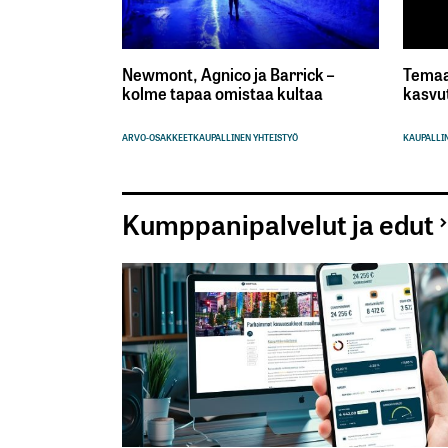
Newmont, Agnico ja Barrick –
Temaa
kolme tapaa omistaa kultaa
kasvu
ARVO-OSAKKEET
KAUPALLINEN YHTEISTYÖ
KAUPALLIN
Kumppanipalvelut ja edut