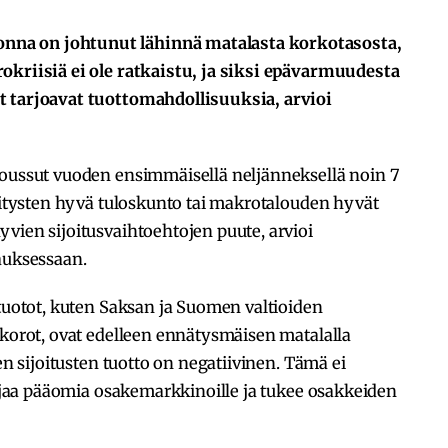
na on johtunut lähinnä matalasta korkotasosta,
okriisiä ei ole ratkaistu, ja siksi epävarmuudesta
t tarjoavat tuottomahdollisuuksia, arvioi
noussut vuoden ensimmäisellä neljänneksellä noin 7
yritysten hyvä tuloskunto tai makrotalouden hyvät
vien sijoitusvaihtoehtojen puute, arvioi
auksessaan.
 tuotot, kuten Saksan ja Suomen valtioiden
 korot, ovat edelleen ennätysmäisen matalalla
en sijoitusten tuotto on negatiivinen. Tämä ei
n ajaa pääomia osakemarkkinoille ja tukee osakkeiden