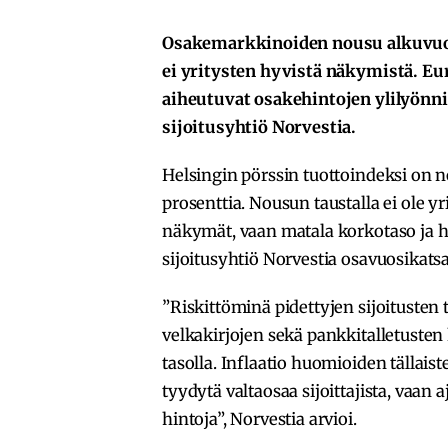
Osakemarkkinoiden nousu alkuvuon
ei yritysten hyvistä näkymistä. Eur
aiheutuvat osakehintojen ylilyönni
sijoitusyhtiö Norvestia.
Helsingin pörssin tuottoindeksi on 
prosenttia. Nousun taustalla ei ole 
näkymät, vaan matala korkotaso ja hy
sijoitusyhtiö Norvestia osavuosikats
”Riskittöminä pidettyjen sijoitusten
velkakirjojen sekä pankkitalletusten
tasolla. Inflaatio huomioiden tällaist
tyydytä valtaosaa sijoittajista, vaa
hintoja”, Norvestia arvioi.