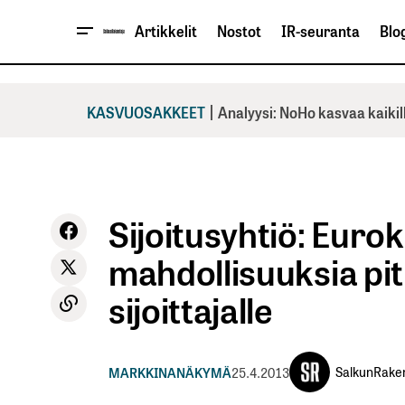
Artikkelit
Nostot
IR-seuranta
Blog
|
KASVUOSAKKEET
Analyysi: NoHo kasvaa kaikil
Sijoitusyhtiö: Eurok
mahdollisuuksia pit
sijoittajalle
SalkunRake
MARKKINANÄKYMÄ
25.4.2013