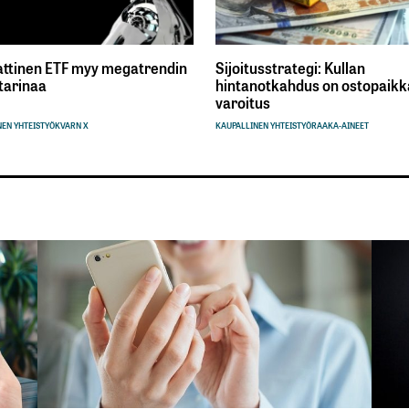
ttinen ETF myy megatrendin
Sijoitusstrategi: Kullan
tarinaa
hintanotkahdus on ostopaikka
varoitus
EN YHTEISTYÖ
KVARN X
KAUPALLINEN YHTEISTYÖ
RAAKA-AINEET