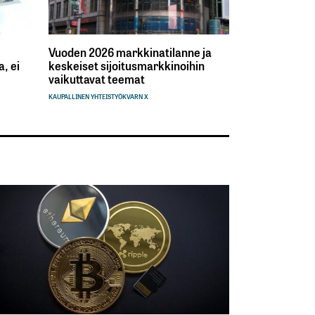
Vuoden 2026 markkinatilanne ja
, ei
keskeiset sijoitusmarkkinoihin
vaikuttavat teemat
KAUPALLINEN YHTEISTYÖ
KVARN X