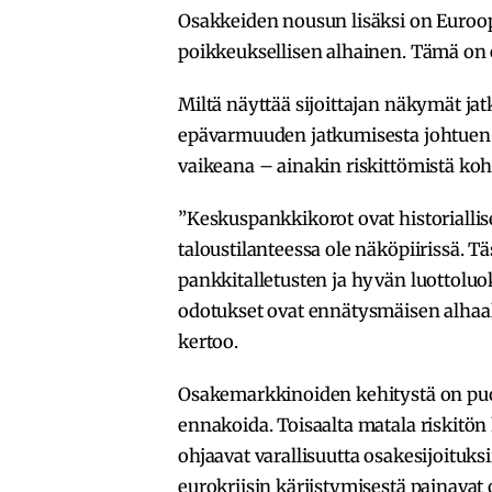
Osakkeiden nousun lisäksi on Euroop
poikkeuksellisen alhainen. Tämä on e
Miltä näyttää sijoittajan näkymät j
epävarmuuden jatkumisesta johtuen 
vaikeana – ainakin riskittömistä koht
”Keskuspankkikorot ovat historiallise
taloustilanteessa ole näköpiirissä. T
pankkitalletusten ja hyvän luottolu
odotukset ovat ennätysmäisen alhaalla
kertoo.
Osakemarkkinoiden kehitystä on puo
ennakoida. Toisaalta matala riskitön k
ohjaavat varallisuutta osakesijoituks
eurokriisin kärjistymisestä painavat