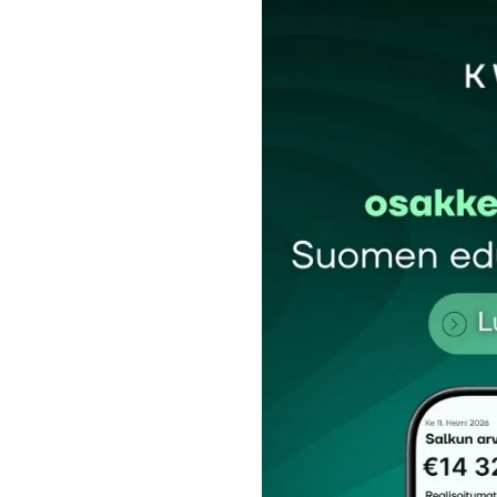
Sähköpostiosoitettasi ei julkaista.
Pakollis
Kommentti
*
Nimesi tai nimimerkkisi
*
Tilaa SalkunRakentajan uutiskirje
Lähetä kommentti