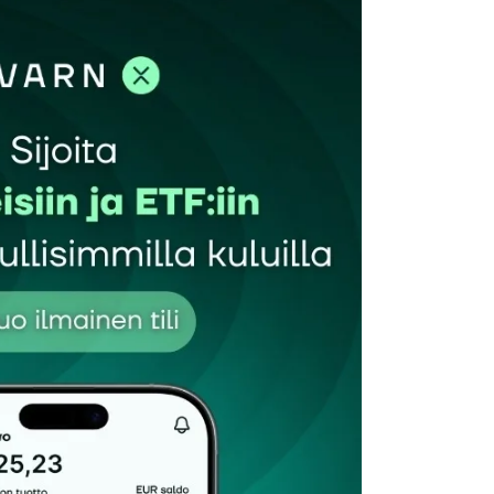
et kentät on merkitty
*
Sähköpostiosoitteesi
*