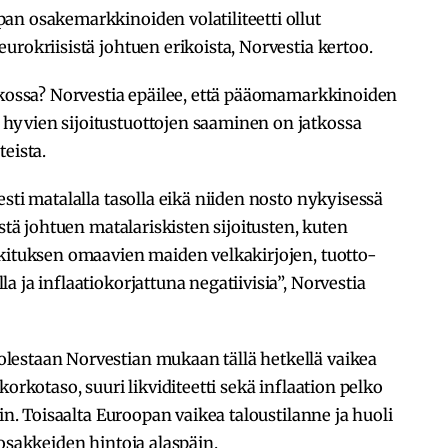
an osakemarkkinoiden volatiliteetti ollut
urokriisistä johtuen erikoista, Norvestia kertoo.
atkossa? Norvestia epäilee, että pääomamarkkinoiden
hyvien sijoitustuottojen saaminen on jatkossa
eista.
sti matalalla tasolla eikä niiden nosto nykyisessä
ästä johtuen matalariskisten sijoitusten, kuten
okituksen omaavien maiden velkakirjojen, tuotto-
 ja inflaatiokorjattuna negatiivisia”, Norvestia
lestaan Norvestian mukaan tällä hetkellä vaikea
orkotaso, suuri likviditeetti sekä inflaation pelko
iin. Toisaalta Euroopan vaikea taloustilanne ja huoli
 osakkeiden hintoja alaspäin.