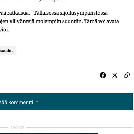
vää ratkaisua. ”Tällaisessa sijoitusympäristössä
jen ylilyöntejä molempiin suuntiin. Tämä voi avata
ioi.
isuudet
isää kommentti
isää kommentti
autua sisään
rekisteröityä