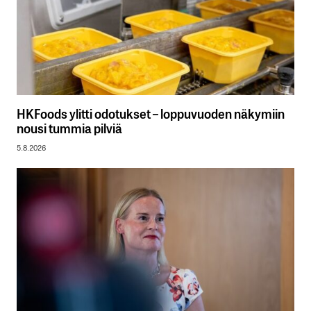
HKFoods ylitti odotukset – loppuvuoden näkymiin
nousi tummia pilviä
5.8.2026