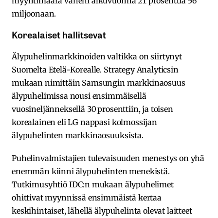
myyntimäärä väheni alkuvuonna 21 prosenttia 56
miljoonaan.
Korealaiset hallitsevat
Älypuhelinmarkkinoiden valtikka on siirtynyt
Suomelta Etelä-Korealle. Strategy Analyticsin
mukaan nimittäin Samsungin markkinaosuus
älypuhelimissa nousi ensimmäisellä
vuosineljänneksellä 30 prosenttiin, ja toisen
korealainen eli LG nappasi kolmossijan
älypuhelinten markkinaosuuksista.
Puhelinvalmistajien tulevaisuuden menestys on yhä
enemmän kiinni älypuhelinten menekistä.
Tutkimusyhtiö IDC:n mukaan älypuhelimet
ohittivat myynnissä ensimmäistä kertaa
keskihintaiset, lähellä älypuhelinta olevat laitteet