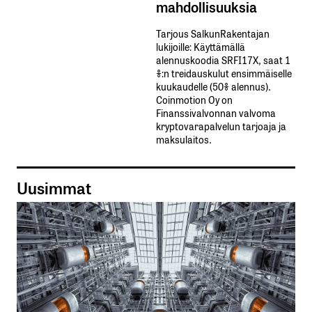
mahdollisuuksia
Tarjous SalkunRakentajan
lukijoille: Käyttämällä​ ​
alennuskoodia​ ​SRFI17X,​ ​saat​ ​1
%:n treidauskulut​ ​ensimmäiselle​ ​
kuukaudelle​ ​(50%​ ​alennus).
Coinmotion Oy on
Finanssivalvonnan valvoma
kryptovarapalvelun tarjoaja ja
maksulaitos.
Uusimmat