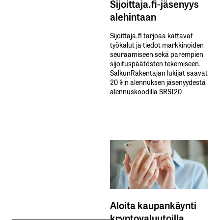
Sijoittaja.fi-jäsenyys
alehintaan
Sijoittaja.fi tarjoaa kattavat
työkalut ja tiedot markkinoiden
seuraamiseen sekä parempien
sijoituspäätösten tekemiseen.
SalkunRakentajan lukijat saavat
20 %:n alennuksen jäsenyydestä
alennuskoodilla SRSI20
Aloita kaupankäynti
kryptovaluutoilla