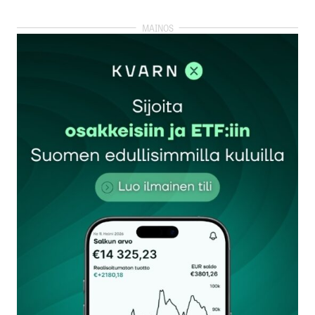
kirjautua
sisään
rekisteröityä
Sähköpostiosoitettasi ei julkaista.
Pakolliset
kentät on merkitty
*
Kommentti
*