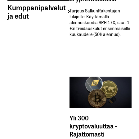
Kumppanipalvelut
Tarjous SalkunRakentajan
ja edut
lukijoille: Käyttämällä​ ​
alennuskoodia​ ​SRFI17X,​ ​saat​ ​1
%:n treidauskulut​ ​ensimmäiselle​ ​
kuukaudelle​ ​(50%​ ​alennus).
Yli 300
kryptovaluuttaa -
Rajattomasti