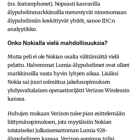
(ns. featurephonet). Nopeasti kasvavilla
älypuhelinmarkkinoilla menestyvät nimenomaan
älypuhelimiin keskittyvät yhtiöt, sanoo IDC:n
analyytikko.
Onko Nokialla vielä mahdollisuuksia?
Mutta peli ei ole Nokian osalta välttämättä vielä
pelattu. Halvemmat Lumia-älypuhelimet ovat olleet
markkinoilla vasta hyvin lyhyen aikaa. Lisäksi
Nokia sai juuri solmittua jakelusopimuksen
yhdysvaltalaisen operaattorijätti Verizon Wirelessin
kanssa.
Huhujen mukaan Verizon tulee pian esittelemään
liittymäsopimuksen, jota myytäisiin Nokian
toistaiseksi julkaisemattoman Lumia 928-
älypuhelimen kanssa. Verizon-sopimus tulisi