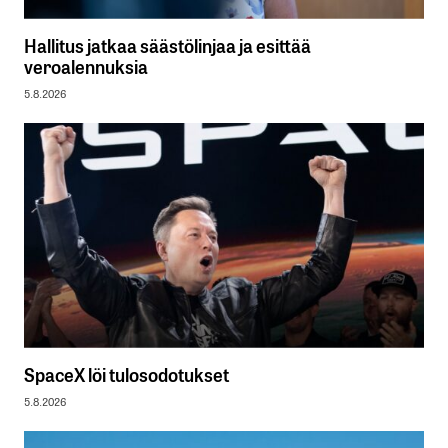
Hallitus jatkaa säästölinjaa ja esittää
veroalennuksia
5.8.2026
SpaceX löi tulosodotukset
5.8.2026