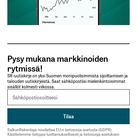
Nimesi tai nimimerkkisi
*
Sähköpostiosoitteesi
*
Tilaa SalkunRakentajan uutiskirje
Pysy mukana markkinoiden
Lähetä kommentti
rytmissä!
SR-uutiskirje on yksi Suomen monipuolisimmista sijoittamisen ja
talouden uutiskirjeistä. Saat sähköpostiisi mielenkiintoisimmat
sisällöt kolmesti viikossa.
SalkunRakentaja noudattaa EU:n tietosuoja-asetusta (GDPR).
Käsittelemme tietojasi luottamuksellisesti ja tietosuoja-asetuksen