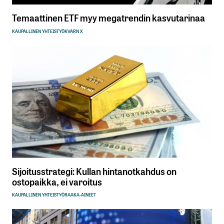
Temaattinen ETF myy megatrendin kasvutarinaa
KAUPALLINEN YHTEISTYÖ
KVARN X
Sijoitusstrategi: Kullan hintanotkahdus on
ostopaikka, ei varoitus
KAUPALLINEN YHTEISTYÖ
RAAKA-AINEET