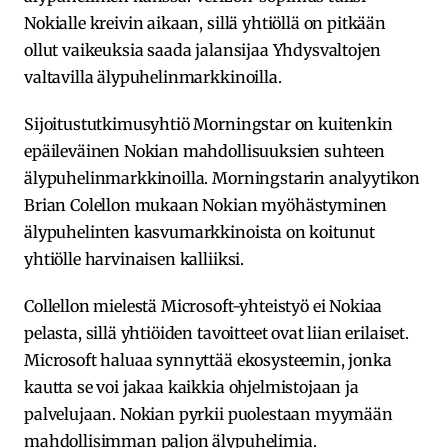
Nokialle kreivin aikaan, sillä yhtiöllä on pitkään
ollut vaikeuksia saada jalansijaa Yhdysvaltojen
valtavilla älypuhelinmarkkinoilla.
Sijoitustutkimusyhtiö Morningstar on kuitenkin
epäileväinen Nokian mahdollisuuksien suhteen
älypuhelinmarkkinoilla. Morningstarin analyytikon
Brian Colellon mukaan Nokian myöhästyminen
älypuhelinten kasvumarkkinoista on koitunut
yhtiölle harvinaisen kalliiksi.
Collellon mielestä Microsoft-yhteistyö ei Nokiaa
pelasta, sillä yhtiöiden tavoitteet ovat liian erilaiset.
Microsoft haluaa synnyttää ekosysteemin, jonka
kautta se voi jakaa kaikkia ohjelmistojaan ja
palvelujaan. Nokian pyrkii puolestaan myymään
mahdollisimman paljon älypuhelimia.