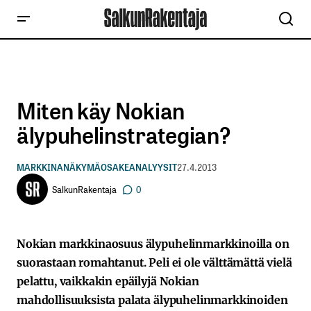
Miten käy Nokian
älypuhelinstrategian?
MARKKINANÄKYMÄ
OSAKEANALYYSIT
27.4.2013
SalkunRakentaja
0
Nokian markkinaosuus älypuhelinmarkkinoilla on
suorastaan romahtanut. Peli ei ole välttämättä vielä
pelattu, vaikkakin epäilyjä Nokian
mahdollisuuksista palata älypuhelinmarkkinoiden