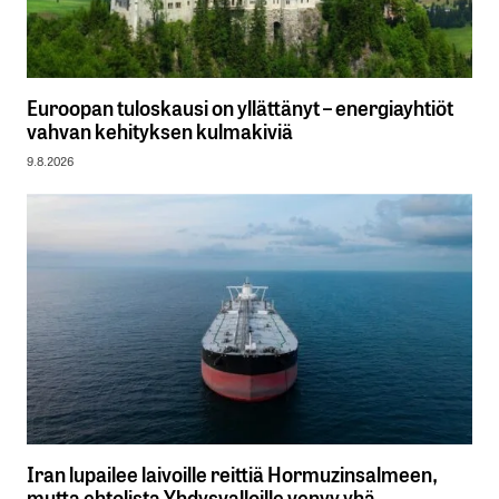
Euroopan tuloskausi on yllättänyt – energiayhtiöt
vahvan kehityksen kulmakiviä
9.8.2026
Iran lupailee laivoille reittiä Hormuzinsalmeen,
mutta ehtolista Yhdysvalloille venyy yhä