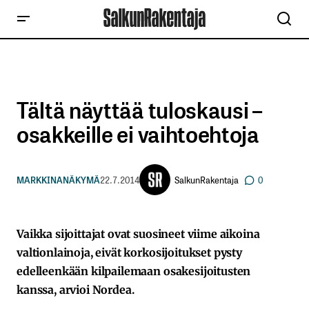
Tältä näyttää tuloskausi –
osakkeille ei vaihtoehtoja
SalkunRakentaja
MARKKINANÄKYMÄ
22.7.2014
0
Vaikka sijoittajat ovat suosineet viime aikoina
valtionlainoja, eivät korkosijoitukset pysty
edelleenkään kilpailemaan osakesijoitusten
kanssa, arvioi Nordea.