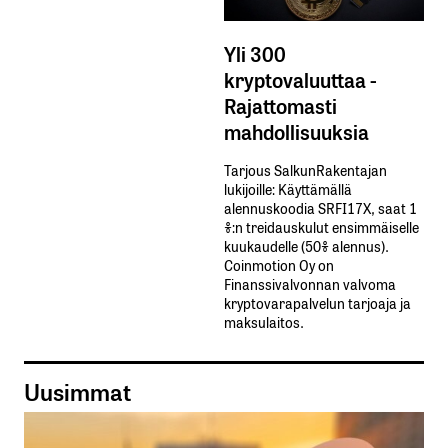
Yli 300
kryptovaluuttaa -
Rajattomasti
mahdollisuuksia
Tarjous SalkunRakentajan
lukijoille: Käyttämällä​ ​
alennuskoodia​ ​SRFI17X,​ ​saat​ ​1
%:n treidauskulut​ ​ensimmäiselle​ ​
kuukaudelle​ ​(50%​ ​alennus).
Coinmotion Oy on
Finanssivalvonnan valvoma
kryptovarapalvelun tarjoaja ja
maksulaitos.
Uusimmat