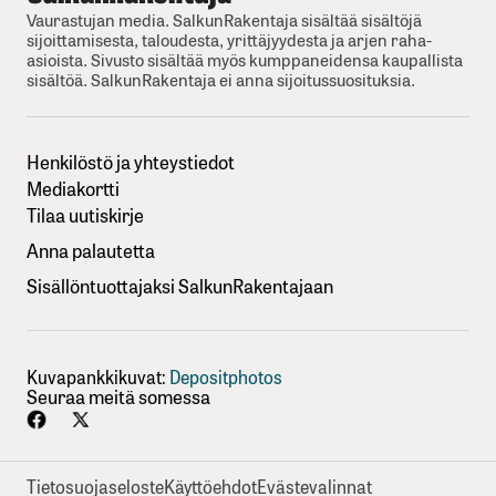
Vaurastujan media. SalkunRakentaja sisältää sisältöjä
sijoittamisesta, taloudesta, yrittäjyydesta ja arjen raha-
asioista. Sivusto sisältää myös kumppaneidensa kaupallista
sisältöä. SalkunRakentaja ei anna sijoitussuosituksia.
Henkilöstö ja yhteystiedot
Mediakortti
Tilaa uutiskirje
Anna palautetta
Sisällöntuottajaksi SalkunRakentajaan
Kuvapankkikuvat:
Depositphotos
Seuraa meitä somessa
Tietosuojaseloste
Käyttöehdot
Evästevalinnat