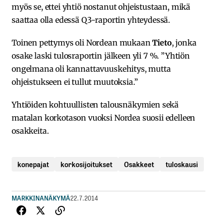
myös se, ettei yhtiö nostanut ohjeistustaan, mikä
saattaa olla edessä Q3-raportin yhteydessä.
Toinen pettymys oli Nordean mukaan
Tieto
, jonka
osake laski tulosraportin jälkeen yli 7 %. ”Yhtiön
ongelmana oli kannattavuuskehitys, mutta
ohjeistukseen ei tullut muutoksia.”
Yhtiöiden kohtuullisten talousnäkymien sekä
matalan korkotason vuoksi Nordea suosii edelleen
osakkeita.
konepajat
korkosijoitukset
Osakkeet
tuloskausi
MARKKINANÄKYMÄ
22.7.2014