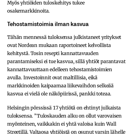
Myös yhtiöiden tuloskehitys tukee
osakemarkkinoita.
Tehostamistoimia ilman kasvua
Tähän mennessä tuloksensa julkistaneet yritykset
ovat Nordean mukaan raportoineet kelvollista
kehitystä. Tosin resepti kannattavuuden
parantamiseksi ei tue kasvua, sillä yhtiöt parantavat
kannattavuuttaan edelleen tehostamistoimien
avulla. Investoinnit ovat maltillisia, eikä
markkinoiden kaipaamaa liikevaihdon selkeää
kasvua ei vielä ole näköpiirissä, pankki toteaa.
Helsingin pörssissä 17 yhtiötä on ehtinyt julkaista
tuloksensa. ”Tuloskauden alku on ollut varovaisen
myönteinen, vaikkakin ei yhtä valoisa kuin Wall
Streetillä. Valtaosa yhtiöistä on osunut varsin lähelle