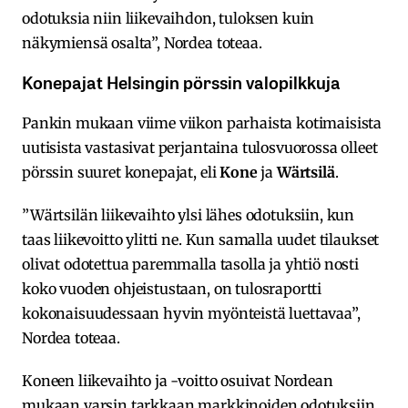
odotuksia niin liikevaihdon, tuloksen kuin
näkymiensä osalta”, Nordea toteaa.
Konepajat Helsingin pörssin valopilkkuja
Pankin mukaan viime viikon parhaista kotimaisista
uutisista vastasivat perjantaina tulosvuorossa olleet
pörssin suuret konepajat, eli
Kone
ja
Wärtsilä
.
”Wärtsilän liikevaihto ylsi lähes odotuksiin, kun
taas liikevoitto ylitti ne. Kun samalla uudet tilaukset
olivat odotettua paremmalla tasolla ja yhtiö nosti
koko vuoden ohjeistustaan, on tulosraportti
kokonaisuudessaan hyvin myönteistä luettavaa”,
Nordea toteaa.
Koneen liikevaihto ja -voitto osuivat Nordean
mukaan varsin tarkkaan markkinoiden odotuksiin,