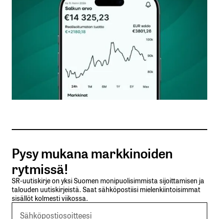
Kommentti
*
Nimesi tai nimimerkkisi
*
Sähköpostiosoitteesi
*
Tilaa SalkunRakentajan uutiskirje
Pysy mukana markkinoiden
Lähetä kommentti
rytmissä!
SR-uutiskirje on yksi Suomen monipuolisimmista sijoittamisen ja
talouden uutiskirjeistä. Saat sähköpostiisi mielenkiintoisimmat
sisällöt kolmesti viikossa.