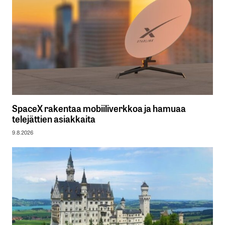
SpaceX rakentaa mobiiliverkkoa ja hamuaa
telejättien asiakkaita
9.8.2026