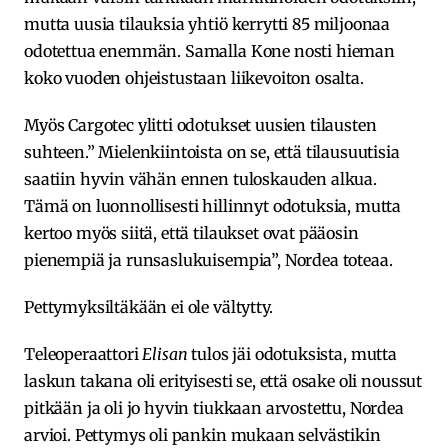
mutta uusia tilauksia yhtiö kerrytti 85 miljoonaa
odotettua enemmän. Samalla Kone nosti hieman
koko vuoden ohjeistustaan liikevoiton osalta.
Myös Cargotec ylitti odotukset uusien tilausten
suhteen.” Mielenkiintoista on se, että tilausuutisia
saatiin hyvin vähän ennen tuloskauden alkua.
Tämä on luonnollisesti hillinnyt odotuksia, mutta
kertoo myös siitä, että tilaukset ovat pääosin
pienempiä ja runsaslukuisempia”, Nordea toteaa.
Pettymyksiltäkään ei ole vältytty.
Teleoperaattori
Elisan
tulos jäi odotuksista, mutta
laskun takana oli erityisesti se, että osake oli noussut
pitkään ja oli jo hyvin tiukkaan arvostettu, Nordea
arvioi. Pettymys oli pankin mukaan selvästikin