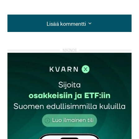
Lisää kommentti
Lisää kommentti
kirjautua
sisään
rekisteröityä
Sähköpostiosoitettasi ei julkaista.
Pakolliset
kentät on merkitty
*