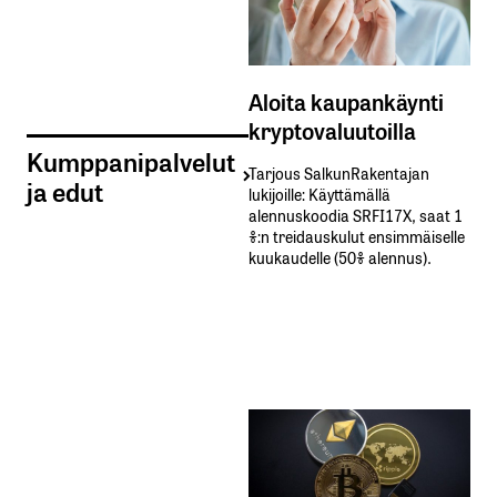
Aloita kaupankäynti
kryptovaluutoilla
Kumppanipalvelut
Tarjous SalkunRakentajan
ja edut
lukijoille: Käyttämällä​ ​
alennuskoodia​ ​SRFI17X,​ ​saat​ ​1
%:n treidauskulut​ ​ensimmäiselle​ ​
kuukaudelle​ ​(50%​ ​alennus).