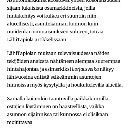
Asuntomarkkinat koostuvat yhden kokonaisuuden
sijaan lukuisista osamarkkinoista, joilla
hintakehitys voi kulkea eri suuntiin niin
alueellisesti, asuntokannan kunnon kuin
muidenkin ominaisuuksien suhteen, toteaa
LähiTapiola artikkelissaan.
LähiTapiolan mukaan tulevaisuudessa näiden
tekijöiden ansiosta nähtäneen aiempaa suurempaa
hintahajontaa ja esimerkiksi
korjausvelka
näkyy
lähivuosina entistä selkeämmin asuntojen
hinnoissa myös kysytyillä ja houkuttelevilla alueilla.
Samalla kuitenkin taantuvilla paikkakunnilla
ostajien löytäminen on haasteellista, vaikka
asunnon sijainnissa tai kunnossa ei olisikaan
moitittavaa.