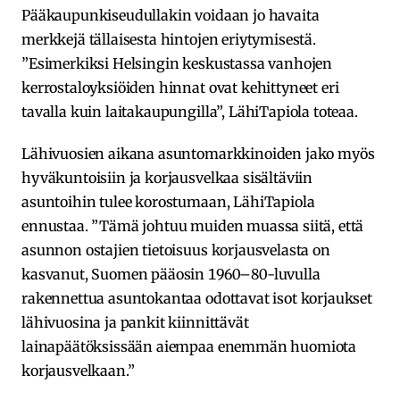
Pääkaupunkiseudullakin voidaan jo havaita
merkkejä tällaisesta hintojen eriytymisestä.
”Esimerkiksi Helsingin keskustassa vanhojen
kerrostaloyksiöiden hinnat ovat kehittyneet eri
tavalla kuin laitakaupungilla”, LähiTapiola toteaa.
Lähivuosien aikana asuntomarkkinoiden jako myös
hyväkuntoisiin ja korjausvelkaa sisältäviin
asuntoihin tulee korostumaan, LähiTapiola
ennustaa. ”Tämä johtuu muiden muassa siitä, että
asunnon ostajien tietoisuus korjausvelasta on
kasvanut, Suomen pääosin 1960–80-luvulla
rakennettua asuntokantaa odottavat isot korjaukset
lähivuosina ja pankit kiinnittävät
lainapäätöksissään aiempaa enemmän huomiota
korjausvelkaan.”