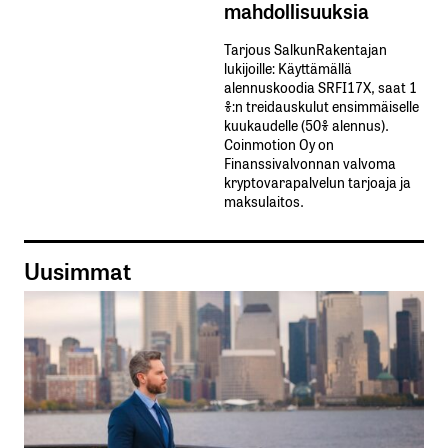
mahdollisuuksia
Tarjous SalkunRakentajan
lukijoille: Käyttämällä​ ​
alennuskoodia​ ​SRFI17X,​ ​saat​ ​1
%:n treidauskulut​ ​ensimmäiselle​ ​
kuukaudelle​ ​(50%​ ​alennus).
Coinmotion Oy on
Finanssivalvonnan valvoma
kryptovarapalvelun tarjoaja ja
maksulaitos.
Uusimmat