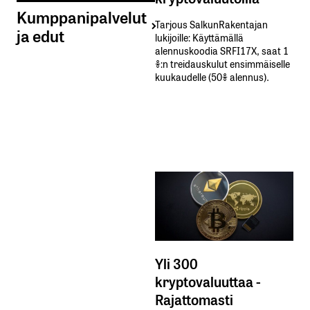
Kumppanipalvelut
Tarjous SalkunRakentajan
ja edut
lukijoille: Käyttämällä​ ​
alennuskoodia​ ​SRFI17X,​ ​saat​ ​1
%:n treidauskulut​ ​ensimmäiselle​ ​
kuukaudelle​ ​(50%​ ​alennus).
Yli 300
kryptovaluuttaa -
Rajattomasti