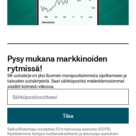
Nimesi tai nimimerkkisi
*
Sähköpostiosoitteesi
*
Tilaa SalkunRakentajan uutiskirje
Pysy mukana markkinoiden
Lähetä kommentti
rytmissä!
SR-uutiskirje on yksi Suomen monipuolisimmista sijoittamisen ja
talouden uutiskirjeistä. Saat sähköpostiisi mielenkiintoisimmat
sisällöt kolmesti viikossa.
SalkunRakentaja noudattaa EU:n tietosuoja-asetusta (GDPR).
Käsittelemme tietojasi luottamuksellisesti ja tietosuoja-asetuksen