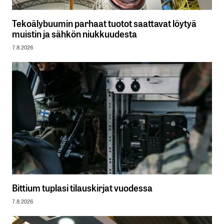
Tekoälybuumin parhaat tuotot saattavat löytyä
muistin ja sähkön niukkuudesta
7.8.2026
Bittium tuplasi tilauskirjat vuodessa
7.8.2026