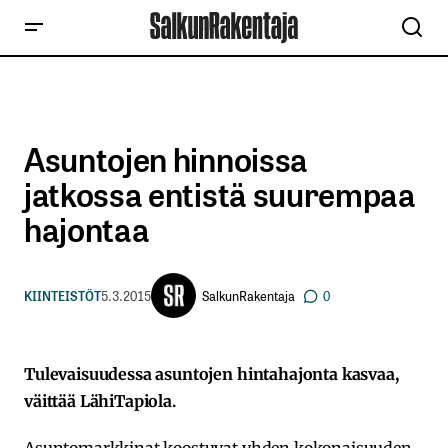
Asuntojen hinnoissa
jatkossa entistä suurempaa
hajontaa
SalkunRakentaja
KIINTEISTÖT
5.3.2015
0
Tulevaisuudessa asuntojen hintahajonta kasvaa,
väittää LähiTapiola.