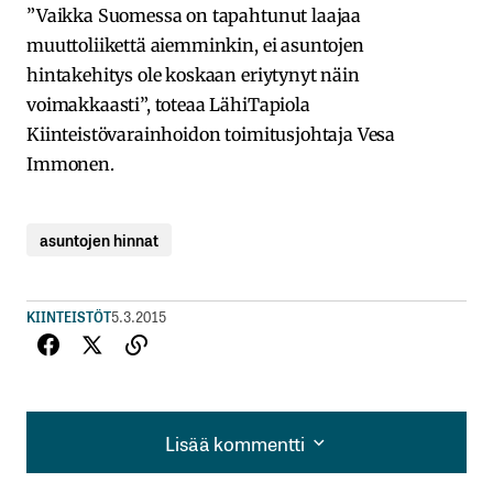
”Vaikka Suomessa on tapahtunut laajaa
muuttoliikettä aiemminkin, ei asuntojen
hintakehitys ole koskaan eriytynyt näin
voimakkaasti”, toteaa LähiTapiola
Kiinteistövarainhoidon toimitusjohtaja Vesa
Immonen.
asuntojen hinnat
KIINTEISTÖT
5.3.2015
Lisää kommentti
Lisää kommentti