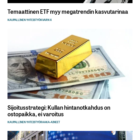
Temaattinen ETF myy megatrendin kasvutarinaa
KAUPALLINEN YHTEISTYÖ
KVARN X
Sijoitusstrategi: Kullan hintanotkahdus on
ostopaikka, ei varoitus
KAUPALLINEN YHTEISTYÖ
RAAKA-AINEET