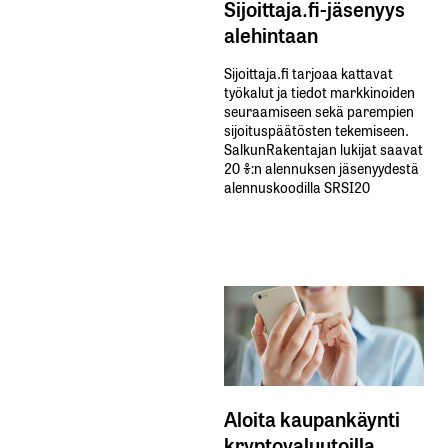
Sijoittaja.fi-jäsenyys
alehintaan
Sijoittaja.fi tarjoaa kattavat
työkalut ja tiedot markkinoiden
seuraamiseen sekä parempien
sijoituspäätösten tekemiseen.
SalkunRakentajan lukijat saavat
20 %:n alennuksen jäsenyydestä
alennuskoodilla SRSI20
Aloita kaupankäynti
kryptovaluutoilla