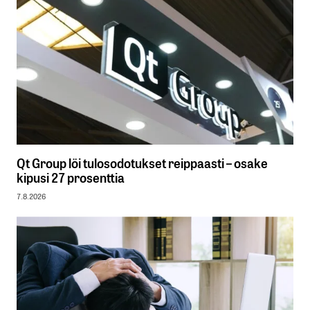
Qt Group löi tulosodotukset reippaasti – osake
kipusi 27 prosenttia
7.8.2026