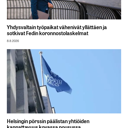
Yhdysvaltain työpaikat vähenivät yllättäen ja
sotkivat Fedin koronnostolaskelmat
8.8.2026
Helsingin pörssin päälistan yhtiöiden
kannattavuus kovassa nousussa