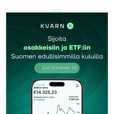
kirjautua
sisään
rekisteröityä
Sähköpostiosoitettasi ei julkaista.
Pakolliset
kentät on merkitty
*
Kommentti
*