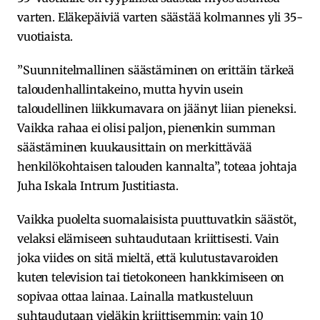
varten. Eläkepäiviä varten säästää kolmannes yli 35-
vuotiaista.
”Suunnitelmallinen säästäminen on erittäin tärkeä
taloudenhallintakeino, mutta hyvin usein
taloudellinen liikkumavara on jäänyt liian pieneksi.
Vaikka rahaa ei olisi paljon, pienenkin summan
säästäminen kuukausittain on merkittävää
henkilökohtaisen talouden kannalta”, toteaa johtaja
Juha Iskala Intrum Justitiasta.
Vaikka puolelta suomalaisista puuttuvatkin säästöt,
velaksi elämiseen suhtaudutaan kriittisesti. Vain
joka viides on sitä mieltä, että kulutustavaroiden
kuten television tai tietokoneen hankkimiseen on
sopivaa ottaa lainaa. Lainalla matkusteluun
suhtaudutaan vieläkin kriittisemmin: vain 10