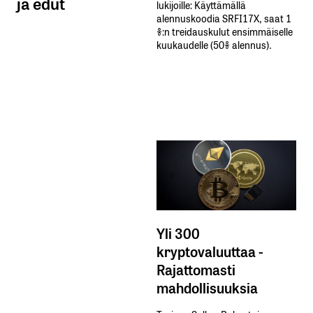
ja edut
lukijoille: Käyttämällä​ ​
alennuskoodia​ ​SRFI17X,​ ​saat​ ​1
%:n treidauskulut​ ​ensimmäiselle​ ​
kuukaudelle​ ​(50%​ ​alennus).
Yli 300
kryptovaluuttaa -
Rajattomasti
mahdollisuuksia