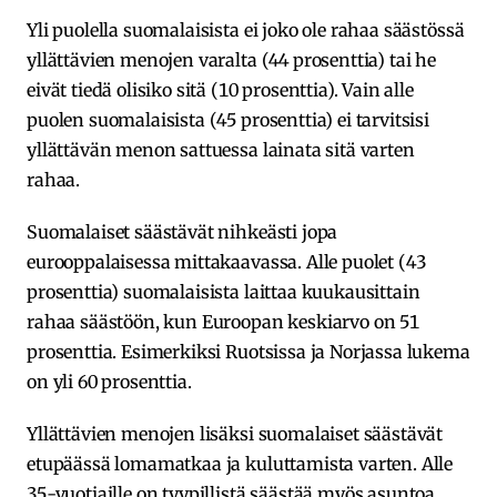
Yli puolella suomalaisista ei joko ole rahaa säästössä
yllättävien menojen varalta (44 prosenttia) tai he
eivät tiedä olisiko sitä (10 prosenttia). Vain alle
puolen suomalaisista (45 prosenttia) ei tarvitsisi
yllättävän menon sattuessa lainata sitä varten
rahaa.
Suomalaiset säästävät nihkeästi jopa
eurooppalaisessa mittakaavassa. Alle puolet (43
prosenttia) suomalaisista laittaa kuukausittain
rahaa säästöön, kun Euroopan keskiarvo on 51
prosenttia. Esimerkiksi Ruotsissa ja Norjassa lukema
on yli 60 prosenttia.
Yllättävien menojen lisäksi suomalaiset säästävät
etupäässä lomamatkaa ja kuluttamista varten. Alle
35-vuotiaille on tyypillistä säästää myös asuntoa