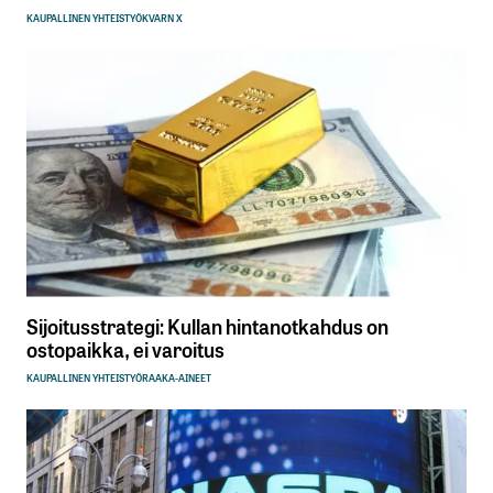
KAUPALLINEN YHTEISTYÖ
KVARN X
Sijoitusstrategi: Kullan hintanotkahdus on
ostopaikka, ei varoitus
KAUPALLINEN YHTEISTYÖ
RAAKA-AINEET