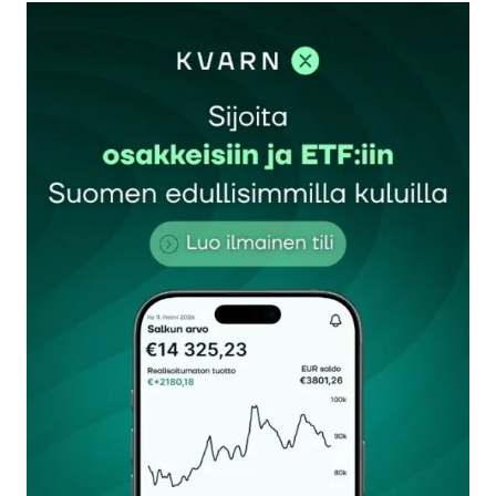
kirjautua
sisään
rekisteröityä
Sähköpostiosoitettasi ei julkaista.
Pakolliset
kentät on merkitty
*
Kommentti
*
Nimesi tai nimimerkkisi
*