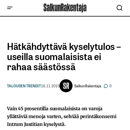
Hätkähdyttävä kyselytulos –
useilla suomalaisista ei
rahaa säästössä
SalkunRakentaja
TALOUDEN TRENDIT
16.11.2015
0
Vain 45 prosentilla suomalaisista on varoja
yllättäviä menoja varten, selviää perintäkonserni
Intrum Justitian kyselystä.