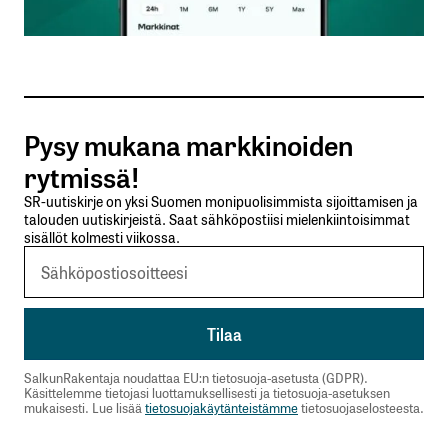
Sähköpostiosoitteesi
*
Tilaa SalkunRakentajan uutiskirje
Pysy mukana markkinoiden
Lähetä kommentti
rytmissä!
SR-uutiskirje on yksi Suomen monipuolisimmista sijoittamisen ja
talouden uutiskirjeistä. Saat sähköpostiisi mielenkiintoisimmat
sisällöt kolmesti viikossa.
SalkunRakentaja noudattaa EU:n tietosuoja-asetusta (GDPR).
Käsittelemme tietojasi luottamuksellisesti ja tietosuoja-asetuksen
mukaisesti. Lue lisää
tietosuojakäytänteistämme
tietosuojaselosteesta.