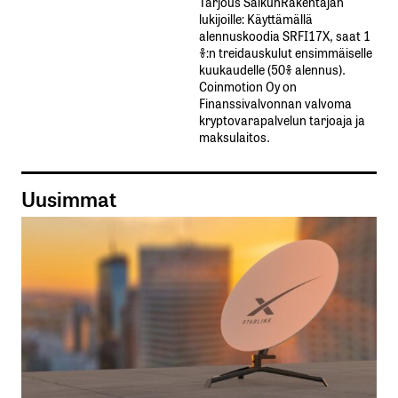
Tarjous SalkunRakentajan
lukijoille: Käyttämällä​ ​
alennuskoodia​ ​SRFI17X,​ ​saat​ ​1
%:n treidauskulut​ ​ensimmäiselle​ ​
kuukaudelle​ ​(50%​ ​alennus).
Coinmotion Oy on
Finanssivalvonnan valvoma
kryptovarapalvelun tarjoaja ja
maksulaitos.
Uusimmat