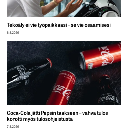
Tekoäly ei vie työpaikkaasi – se vie osaamisesi
8.8.2026
Coca-Cola jätti Pepsin taakseen – vahva tulos
korotti myös tulosohjeistusta
7.8.2026