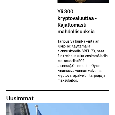
Yli 300
kryptovaluuttaa -
Rajattomasti
mahdollisuuksia
Tarjous SalkunRakentajan
lukijoille: Käyttämällä​ ​
alennuskoodia​ ​SRFI17X,​ ​saat​ ​1
%:n treidauskulut​ ​ensimmäiselle​ ​
kuukaudelle​ ​(50%​ ​
alennus).Coinmotion Oy on
Finanssivalvonnan valvoma
kryptovarapalvelun tarjoaja ja
maksulaitos.
Uusimmat