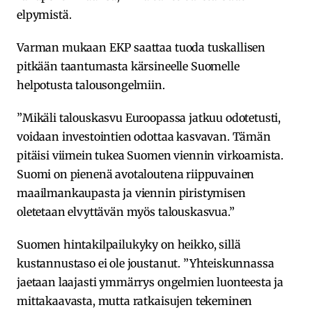
elpymistä.
Varman mukaan EKP saattaa tuoda tuskallisen
pitkään taantumasta kärsineelle Suomelle
helpotusta talousongelmiin.
”Mikäli talouskasvu Euroopassa jatkuu odotetusti,
voidaan investointien odottaa kasvavan. Tämän
pitäisi viimein tukea Suomen viennin virkoamista.
Suomi on pienenä avotaloutena riippuvainen
maailmankaupasta ja viennin piristymisen
oletetaan elvyttävän myös talouskasvua.”
Suomen hintakilpailukyky on heikko, sillä
kustannustaso ei ole joustanut. ”Yhteiskunnassa
jaetaan laajasti ymmärrys ongelmien luonteesta ja
mittakaavasta, mutta ratkaisujen tekeminen