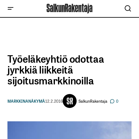
Työeläkeyhtiö odottaa
jyrkkiä liikkeitä
sijoitusmarkkinoilla
SalkunRakentaja
MARKKINANÄKYMÄ
12.2.2016
0