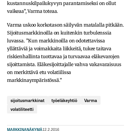
kustannuskilpailukyvyn parantamiseksi on ollut
vaikeaa”, Varma toteaa.
Varma uskoo korkotason säilyvän matalalla pitkään.
Sijoitusmarkkinoilla on kuitenkin turbulenssia
luvassa. ”Kun markkinoilla on odotettavissa
yllättäviä ja voimakkaita liikkeitä, tukee taitava
riskienhallinta tuottavaa ja turvaavaa eläkevarojen
sijoittamista. Eläkesijoittajalle vahva vakavaraisuus
on merkittävä etu volatiilissa
markkinaympäristössä.”
sijoitusmarkkinat
työeläkeyhtiö
Varma
volatiliteetti
MARKKINANÄKYMÄ
12.2.2016