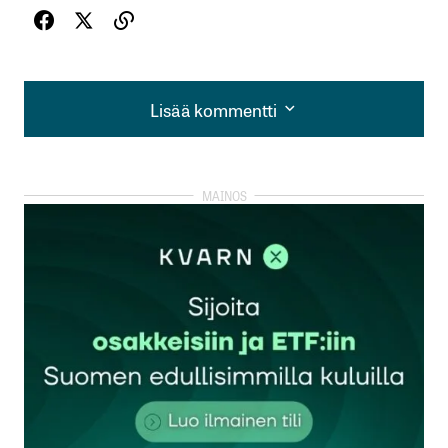
Lisää kommentti
Lisää kommentti
kirjautua
sisään
rekisteröityä
Sähköpostiosoitettasi ei julkaista.
Pakolliset
kentät on merkitty
*