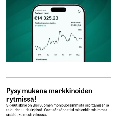
Kommentti
*
Nimesi tai nimimerkkisi
*
Sähköpostiosoitteesi
*
Tilaa SalkunRakentajan uutiskirje
Pysy mukana markkinoiden
Lähetä kommentti
rytmissä!
SR-uutiskirje on yksi Suomen monipuolisimmista sijoittamisen ja
talouden uutiskirjeistä. Saat sähköpostiisi mielenkiintoisimmat
sisällöt kolmesti viikossa.