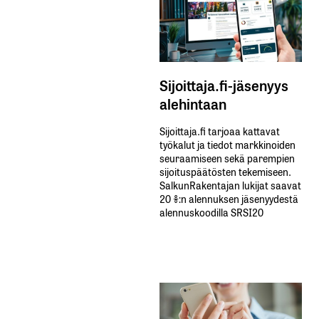
Sijoittaja.fi-jäsenyys
alehintaan
Sijoittaja.fi tarjoaa kattavat
työkalut ja tiedot markkinoiden
seuraamiseen sekä parempien
sijoituspäätösten tekemiseen.
SalkunRakentajan lukijat saavat
20 %:n alennuksen jäsenyydestä
alennuskoodilla SRSI20