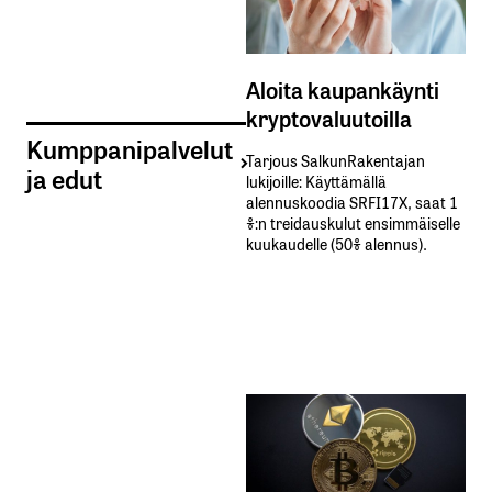
Aloita kaupankäynti
kryptovaluutoilla
Kumppanipalvelut
Tarjous SalkunRakentajan
ja edut
lukijoille: Käyttämällä​ ​
alennuskoodia​ ​SRFI17X,​ ​saat​ ​1
%:n treidauskulut​ ​ensimmäiselle​ ​
kuukaudelle​ ​(50%​ ​alennus).