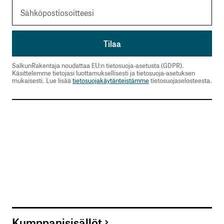
SalkunRakentaja noudattaa EU:n tietosuoja-asetusta (GDPR).
Käsittelemme tietojasi luottamuksellisesti ja tietosuoja-asetuksen
mukaisesti. Lue lisää
tietosuojakäytänteistämme
tietosuojaselosteesta.
Kumppanisisällöt