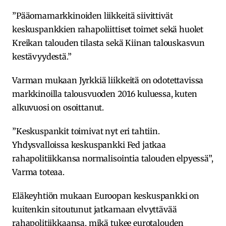
”Pääomamarkkinoiden liikkeitä siivittivät
keskuspankkien rahapoliittiset toimet sekä huolet
Kreikan talouden tilasta sekä Kiinan talouskasvun
kestävyydestä.”
Varman mukaan Jyrkkiä liikkeitä on odotettavissa
markkinoilla talousvuoden 2016 kuluessa, kuten
alkuvuosi on osoittanut.
”Keskuspankit toimivat nyt eri tahtiin.
Yhdysvalloissa keskuspankki Fed jatkaa
rahapolitiikkansa normalisointia talouden elpyessä”,
Varma toteaa.
Eläkeyhtiön mukaan Euroopan keskuspankki on
kuitenkin sitoutunut jatkamaan elvyttävää
rahapolitiikkaansa, mikä tukee eurotalouden