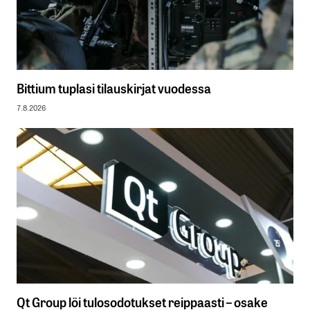
Bittium tuplasi tilauskirjat vuodessa
7.8.2026
Qt Group löi tulosodotukset reippaasti – osake