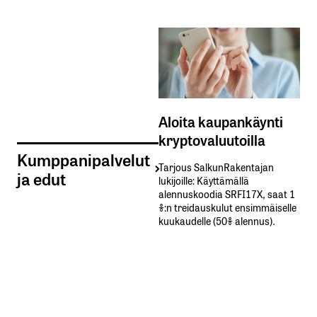
Aloita kaupankäynti
kryptovaluutoilla
Kumppanipalvelut
Tarjous SalkunRakentajan
ja edut
lukijoille: Käyttämällä​ ​
alennuskoodia​ ​SRFI17X,​ ​saat​ ​1
%:n treidauskulut​ ​ensimmäiselle​ ​
kuukaudelle​ ​(50%​ ​alennus).