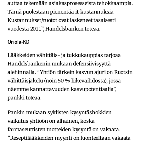
auttaa tekemään asiakasprosesseista tehokkaampia.
Tämä puolestaan pienentää it-kustannuksia.
Kustannukset/tuotot ovat laskeneet tasaisesti
vuodesta 2011”, Handelsbanken toteaa.
Oriola-KD
Lääkkeiden vähittäis- ja tukkukauppias tarjoaa
Handelsbankenin mukaan defensiivisyyttä
alehinnalla. ”Yhtiön tärkein kasvun ajuri on Ruotsin
vähittäisjakelu (noin 50 % liikevaihdosta), jossa
näemme kannattavuuden kasvupotentiaalia”,
pankki toteaa.
Pankin mukaan syklisten kysyntäshokkien
vaikutus yhtiöön on alhainen, koska
farmaseuttisten tuotteiden kysyntä on vakaata.
”Reseptilääkkeiden myynti on luonteeltaan vakaata