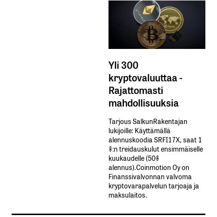
Yli 300
kryptovaluuttaa -
Rajattomasti
mahdollisuuksia
Tarjous SalkunRakentajan
lukijoille: Käyttämällä​ ​
alennuskoodia​ ​SRFI17X,​ ​saat​ ​1
%:n treidauskulut​ ​ensimmäiselle​ ​
kuukaudelle​ ​(50%​ ​
alennus).Coinmotion Oy on
Finanssivalvonnan valvoma
kryptovarapalvelun tarjoaja ja
maksulaitos.