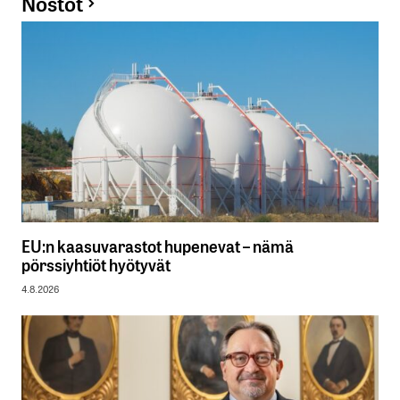
Nostot
EU:n kaasuvarastot hupenevat – nämä
pörssiyhtiöt hyötyvät
4.8.2026