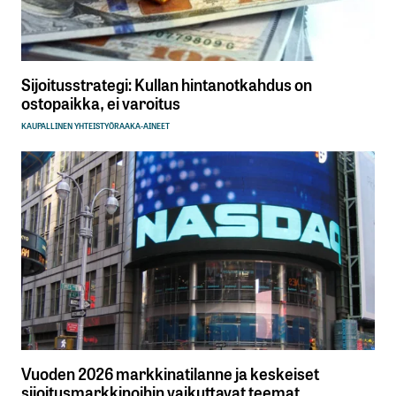
Sijoitusstrategi: Kullan hintanotkahdus on
ostopaikka, ei varoitus
KAUPALLINEN YHTEISTYÖ
RAAKA-AINEET
Vuoden 2026 markkinatilanne ja keskeiset
sijoitusmarkkinoihin vaikuttavat teemat