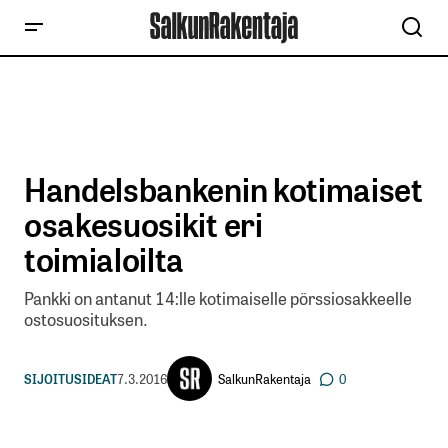
Handelsbankenin kotimaiset
osakesuosikit eri
toimialoilta
Pankki on antanut 14:lle kotimaiselle pörssiosakkeelle
ostosuosituksen.
SalkunRakentaja
SIJOITUSIDEAT
7.3.2016
0