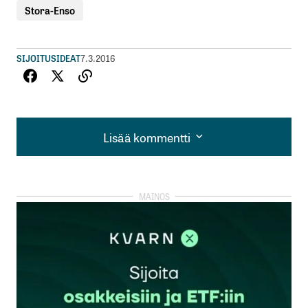
Stora-Enso
SIJOITUSIDEAT
7.3.2016
Lisää kommentti
Lisää kommentti
kirjautua
sisään
rekisteröityä