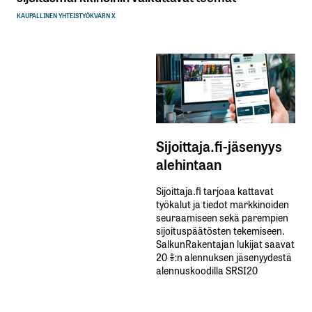
KAUPALLINEN YHTEISTYÖ
KVARN X
Sijoittaja.fi-jäsenyys
alehintaan
Sijoittaja.fi tarjoaa kattavat
työkalut ja tiedot markkinoiden
seuraamiseen sekä parempien
sijoituspäätösten tekemiseen.
SalkunRakentajan lukijat saavat
20 %:n alennuksen jäsenyydestä
alennuskoodilla SRSI20