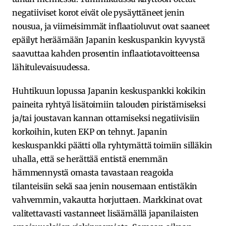
negatiiviset korot eivät ole pysäyttäneet jenin
nousua, ja viimeisimmät inflaatioluvut ovat saaneet
epäilyt heräämään Japanin keskuspankin kyvystä
saavuttaa kahden prosentin inflaatiotavoitteensa
lähitulevaisuudessa.
Huhtikuun lopussa Japanin keskuspankki kokikin
paineita ryhtyä lisätoimiin talouden piristämiseksi
ja/tai joustavan kannan ottamiseksi negatiivisiin
korkoihin, kuten EKP on tehnyt. Japanin
keskuspankki päätti olla ryhtymättä toimiin silläkin
uhalla, että se herättää entistä enemmän
hämmennystä omasta tavastaan reagoida
tilanteisiin sekä saa jenin nousemaan entistäkin
vahvemmin, vakautta horjuttaen. Markkinat ovat
valitettavasti vastanneet lisäämällä japanilaisten