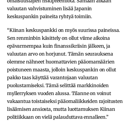
omaisuuslajien riskipreemiota. Samaan aikaan
valuutan vahvistuminen lisää Japanin
keskuspankin paineita ryhtyä toimiin.
“Kiinan keskuspankki on myös suurissa paineissa.
Sen renminbin käsittely on ollut viime aikoina
epävarmempaa kuin finanssikriisin jälkeen, ja
valuutan arvo on horjunut. Tämän seurauksena
olemme nähneet huomattavien pääomamäärien
poistuneen maasta, jolloin keskuspankin on ollut
pakko taas käyttää varantojaan valuutan
puolustamiseksi. Tämä selittää markkinoiden
myllerryksen vuoden alussa. Tilanne on voinut
vakaantua toistaiseksi pääomaliikkeiden rajoitusten
lisäämisen ansiosta, mutta luottamuksen Kiinan
politiikkaan on vielä palauduttava ennalleen.”