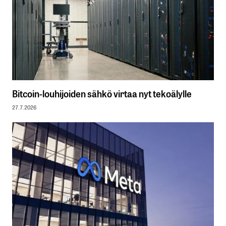
Bitcoin-louhijoiden sähkö virtaa nyt tekoälylle
27.7.2026