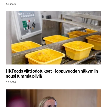
5.8.2026
HKFoods ylitti odotukset – loppuvuoden näkymiin
nousi tummia pilviä
5.8.2026