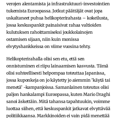
verojen alentamista ja infrastruktuuri-investointien
tukemista Euroopassa. Jotkut päättäjät ovat jopa
uskaltaneet puhua helikopterirahasta – kokeilusta,
jossa keskuspankit painaisivat rahaa valtioiden
kulutuksen rahoittamiseksi joukkolainojen
ostamisen sijaan, niin kuin monissa
elvytyshankkeissa on viime vuosina tehty.
Helikopterirahalla olisi sen etu, että sen
onnistuminen ei riipu lainaamisen kasvusta. Tämä
olisi suhteellisesti helpompaa toteuttaa Japanissa,
jossa kuponkeja on jo käytetty jo aiemmin ’käytä tai
menetä’ -kampanjoissa. Samanlainen toteutus olisi
paljon hankalampi Euroopassa, kuten Mario Draghi
sanoi äskettäin. Mitä tahansa tapahtuukin, voimme
luottaa siihen, että keskuspankit jatkavat elvyttävää
politiikkaansa. Markkinoiden ei vain pidä menettää