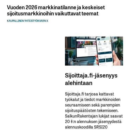
Vuoden 2026 markkinatilanne ja keskeiset
sijoitusmarkkinoihin vaikuttavat teemat
KAUPALLINEN YHTEISTYÖ
KVARN X
Sijoittaja.fi-jäsenyys
alehintaan
Sijoittaja.fi tarjoaa kattavat
työkalut ja tiedot markkinoiden
seuraamiseen sekä parempien
sijoituspäätösten tekemiseen.
SalkunRakentajan lukijat saavat
20 %:n alennuksen jäsenyydestä
alennuskoodilla SRSI20