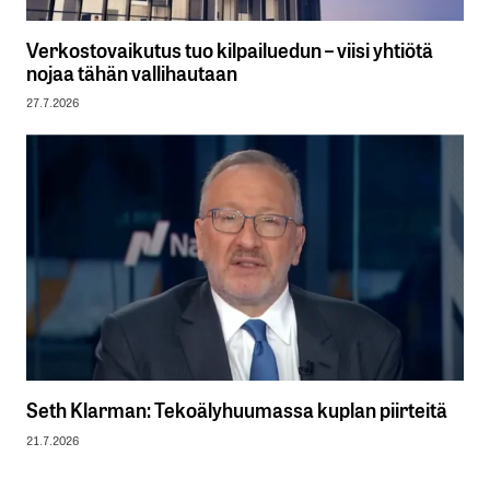
Verkostovaikutus tuo kilpailuedun – viisi yhtiötä
nojaa tähän vallihautaan
27.7.2026
Seth Klarman: Tekoälyhuumassa kuplan piirteitä
21.7.2026