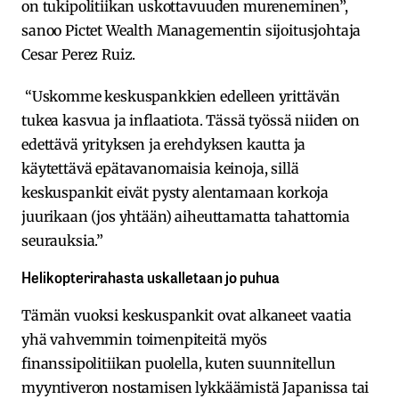
on tukipolitiikan uskottavuuden mureneminen”,
sanoo Pictet Wealth Managementin sijoitusjohtaja
Cesar Perez Ruiz.
“Uskomme keskuspankkien edelleen yrittävän
tukea kasvua ja inflaatiota. Tässä työssä niiden on
edettävä yrityksen ja erehdyksen kautta ja
käytettävä epätavanomaisia keinoja, sillä
keskuspankit eivät pysty alentamaan korkoja
juurikaan (jos yhtään) aiheuttamatta tahattomia
seurauksia.”
Helikopterirahasta uskalletaan jo puhua
Tämän vuoksi keskuspankit ovat alkaneet vaatia
yhä vahvemmin toimenpiteitä myös
finanssipolitiikan puolella, kuten suunnitellun
myyntiveron nostamisen lykkäämistä Japanissa tai