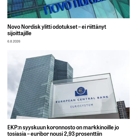
Novo Nordisk ylitti odotukset – ei riittänyt
sijoittajille
6.8.2026
EKP:n syyskuun koronnosto on markkinoille jo
tosiasia – euribor nousi 2,93 prosenttiin