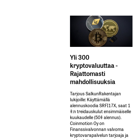
Yli 300
kryptovaluuttaa -
Rajattomasti
mahdollisuuksia
Tarjous SalkunRakentajan
lukijoille: Käyttämällä​ ​
alennuskoodia​ ​SRFI17X,​ ​saat​ ​1
%:n treidauskulut​ ​ensimmäiselle​ ​
kuukaudelle​ ​(50%​ ​alennus).
Coinmotion Oy on
Finanssivalvonnan valvoma
kryptovarapalvelun tarjoaja ja