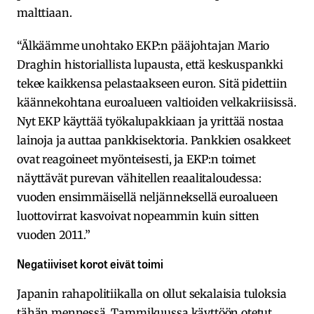
malttiaan.
“Älkäämme unohtako EKP:n pääjohtajan Mario
Draghin historiallista lupausta, että keskuspankki
tekee kaikkensa pelastaakseen euron. Sitä pidettiin
käännekohtana euroalueen valtioiden velkakriisissä.
Nyt EKP käyttää työkalupakkiaan ja yrittää nostaa
lainoja ja auttaa pankkisektoria. Pankkien osakkeet
ovat reagoineet myönteisesti, ja EKP:n toimet
näyttävät purevan vähitellen reaalitaloudessa:
vuoden ensimmäisellä neljänneksellä euroalueen
luottovirrat kasvoivat nopeammin kuin sitten
vuoden 2011.”
Negatiiviset korot eivät toimi
Japanin rahapolitiikalla on ollut sekalaisia tuloksia
tähän mennessä. Tammikuussa käyttöön otetut