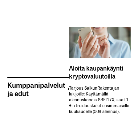
Aloita kaupankäynti
kryptovaluutoilla
Kumppanipalvelut
Tarjous SalkunRakentajan
ja edut
lukijoille: Käyttämällä​ ​
alennuskoodia​ ​SRFI17X,​ ​saat​ ​1
%:n treidauskulut​ ​ensimmäiselle​ ​
kuukaudelle​ ​(50%​ ​alennus).