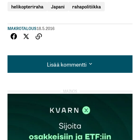
helikopteriraha
Japani
rahapolitiikka
MAKROTALOUS
18.5.2016
Lisää kommentti
Lisää kommentti
kirjautua
sisään
rekisteröityä